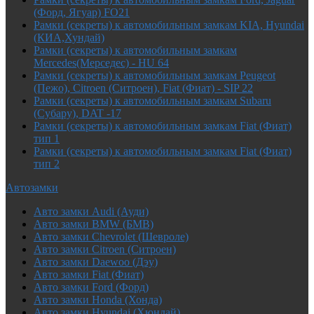
(Форд, Ягуар) FO21
Рамки (секреты) к автомобильным замкам KIA, Hyundai
(КИА,Хундай)
Рамки (секреты) к автомобильным замкам
Mercedes(Мерседес) - HU 64
Рамки (секреты) к автомобильным замкам Peugeot
(Пежо), Citroen (Ситроен), Fiat (Фиат) - SIP 22
Рамки (секреты) к автомобильным замкам Subaru
(Субару), DAT -17
Рамки (секреты) к автомобильным замкам Fiat (Фиат)
тип 1
Рамки (секреты) к автомобильным замкам Fiat (Фиат)
тип 2
Автозамки
Авто замки Audi (Ауди)
Авто замки BMW (БМВ)
Авто замки Chevrolet (Шевроле)
Авто замки Citroen (Ситроен)
Авто замки Daewoo (Дэу)
Авто замки Fiat (Фиат)
Авто замки Ford (Форд)
Авто замки Honda (Хонда)
Авто замки Hyundai (Хюндай)