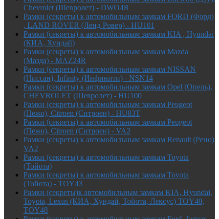
Chevrolet (Шевролет) - DWO4R
Рамки (секреты) к автомобильным замкам FORD (Форд)
, LAND ROVER (Ленд Ровер) - HU101
Рамки (секреты) к автомобильным замкам KIA , Hyundai
(КИА, Хундай)
Рамки (секреты) к автомобильным замкам Mazda
(Мазда) - MAZ24R
Рамки (секреты) к автомобильным замкам NISSAN
(Ниссан), Infinity (Инфинити) - NSN14
Рамки (секреты) к автомобильным замкам Opel (Опель),
CHEVROLET (Шевролет) - HU100
Рамки (секреты) к автомобильным замкам Peugeot
(Пежо), Citroen (Ситроен) - HU83T
Рамки (секреты) к автомобильным замкам Peugeot
(Пежо), Citroen (Ситроен) - VA2
Рамки (секреты) к автомобильным замкам Renault (Рено)
VA2
Рамки (секреты) к автомобильным замкам Toyota
(Тойота)
Рамки (секреты) к автомобильным замкам Toyota
(Тойота) - TOY43
Рамки (секреты)к автомобильным замкам KIA, Hyundai,
Toyota, Lexus (КИА, Хундай, Тойота, Лексус) TOY40,
TOY48
Рамки (секреты) к автомобильным замкам Ford, Jaguar