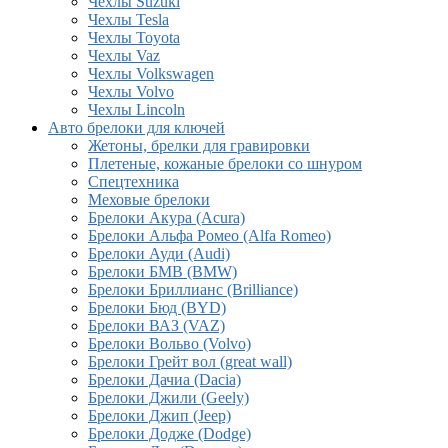
Чехлы Suzuki
Чехлы Tesla
Чехлы Toyota
Чехлы Vaz
Чехлы Volkswagen
Чехлы Volvo
Чехлы Lincoln
Авто брелоки для ключей
Жетоны, брелки для гравировки
Плетеные, кожаные брелоки со шнуром
Спецтехника
Меховые брелоки
Брелоки Акура (Acura)
Брелоки Альфа Ромео (Alfa Romeo)
Брелоки Ауди (Audi)
Брелоки БМВ (BMW)
Брелоки Бриллианс (Brilliance)
Брелоки Бюд (BYD)
Брелоки ВАЗ (VAZ)
Брелоки Вольво (Volvo)
Брелоки Грейт вол (great wall)
Брелоки Дачиа (Dacia)
Брелоки Джили (Geely)
Брелоки Джип (Jeep)
Брелоки Додже (Dodge)