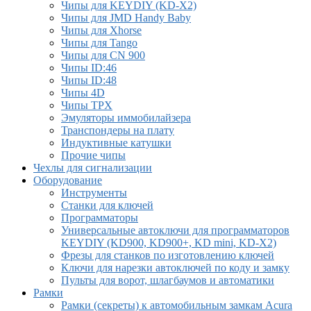
Чипы для KEYDIY (KD-X2)
Чипы для JMD Handy Baby
Чипы для Xhorse
Чипы для Tango
Чипы для CN 900
Чипы ID:46
Чипы ID:48
Чипы 4D
Чипы TPX
Эмуляторы иммобилайзера
Транспондеры на плату
Индуктивные катушки
Прочие чипы
Чехлы для сигнализации
Оборудование
Инструменты
Cтанки для ключей
Программаторы
Универсальные автоключи для программаторов
KEYDIY (KD900, KD900+, KD mini, KD-X2)
Фрезы для станков по изготовлению ключей
Ключи для нарезки автоключей по коду и замку
Пульты для ворот, шлагбаумов и автоматики
Рамки
Рамки (секреты) к автомобильным замкам Acura