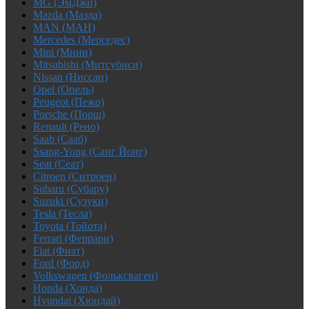
MG (ЭмДжи)
Mazda (Мазда)
MAN (МАН)
Mercedes (Мерседес)
Mini (Мини)
Mitsubishi (Митсубиси)
Nissan (Ниссан)
Opel (Опель)
Peugeot (Пежо)
Porsche (Порш)
Renault (Рено)
Saab (Сааб)
Ssang-Yong (Санг Йонг)
Seat (Сеат)
Citroen (Ситроен)
Subaru (Субару)
Suzuki (Сузуки)
Tesla (Тесла)
Toyota (Тойота)
Ferrari (Феррари)
Fiat (Фиат)
Ford (Форд)
Volkswagen (Фольксваген)
Honda (Хонда)
Hyundai (Хюндай)