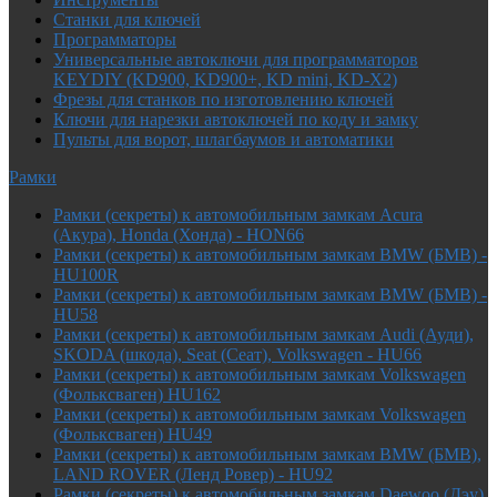
Cтанки для ключей
Программаторы
Универсальные автоключи для программаторов
KEYDIY (KD900, KD900+, KD mini, KD-X2)
Фрезы для станков по изготовлению ключей
Ключи для нарезки автоключей по коду и замку
Пульты для ворот, шлагбаумов и автоматики
Рамки
Рамки (секреты) к автомобильным замкам Acura
(Акура), Honda (Хонда) - HON66
Рамки (секреты) к автомобильным замкам BMW (БМВ) -
HU100R
Рамки (секреты) к автомобильным замкам BMW (БМВ) -
HU58
Рамки (секреты) к автомобильным замкам Audi (Ауди),
SKODA (шкода), Seat (Сеат), Volkswagen - HU66
Рамки (секреты) к автомобильным замкам Volkswagen
(Фольксваген) HU162
Рамки (секреты) к автомобильным замкам Volkswagen
(Фольксваген) HU49
Рамки (секреты) к автомобильным замкам BMW (БМВ),
LAND ROVER (Ленд Ровер) - HU92
Рамки (секреты) к автомобильным замкам Daewoo (Дэу),