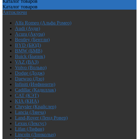
Каталог
товаров
Каталог
товаров
Автоключи
Alfa Romeo (Альфа Ромео)
Audi (Ауди)
Acura (Акура)
Bentley (Бентли)
BYD (БЮД)
BMW (БМВ)
Buick (Бьюик)
VAZ (ВАЗ)
Volvo (Вольво)
Dodge (Додж)
Daewoo (Дэо)
Infiniti (Инфинити)
Cadillac (Кадиллак)
CAT (КЭТ)
KIA (КИА)
Chrysler (Крайслер)
Lancia (Лянча)
Land-Rover (Ленд Ровер)
Lexus (Лексус)
Lifan (Лифан)
Lincoln (Линкольн)