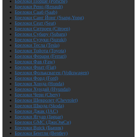
Брелоки Порше (Porsche)
Брелоки Рено (Renault)
Брелоки Сааб (Saab)
Брелоки Санг Йонг (Ssang-Yong)
Брелоки Сеат (Seat)
Брелоки Ситроен (Citroen)
Брелоки Субару (Subaru)
Брелоки Сузуки (Suzuki)
Брелоки Тесла (Tesla)
Брелоки Тойота (Toyota)
Брелоки Ферари (Ferrari)
Брелоки Фав (Faw)
Брелоки Фиат (Fiat)
Брелоки Фольксваген (Volkswagen)
Брелоки Форд (Ford)
Брелоки Хонда (Honda)
Брелоки Хундай (Hyundai)
Брелоки Чери (Chery)
Брелоки Шевролет (Chevrolet)
Брелоки Шкода (Skoda)
Брелоки Джак (JAC)
Брелоки Ягуар (Jaguar)
Брелоки GMC (ДжиЭмСи)
Брелоки Buick (Бьюик)
Брелоки Бентли (Bentley)