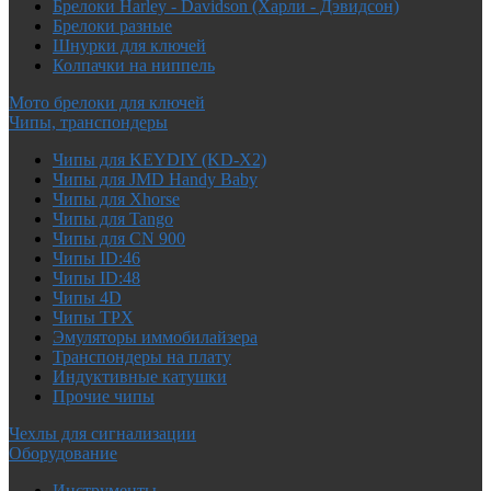
Брелоки Harley - Davidson (Харли - Дэвидсон)
Брелоки разные
Шнурки для ключей
Колпачки на ниппель
Мото брелоки для ключей
Чипы, транспондеры
Чипы для KEYDIY (KD-X2)
Чипы для JMD Handy Baby
Чипы для Xhorse
Чипы для Tango
Чипы для CN 900
Чипы ID:46
Чипы ID:48
Чипы 4D
Чипы TPX
Эмуляторы иммобилайзера
Транспондеры на плату
Индуктивные катушки
Прочие чипы
Чехлы для сигнализации
Оборудование
Инструменты