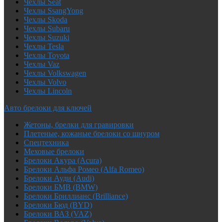
Чехлы Seat
Чехлы SsangYong
Чехлы Skoda
Чехлы Subaru
Чехлы Suzuki
Чехлы Tesla
Чехлы Toyota
Чехлы Vaz
Чехлы Volkswagen
Чехлы Volvo
Чехлы Lincoln
Авто брелоки для ключей
Жетоны, брелки для гравировки
Плетеные, кожаные брелоки со шнуром
Спецтехника
Меховые брелоки
Брелоки Акура (Acura)
Брелоки Альфа Ромео (Alfa Romeo)
Брелоки Ауди (Audi)
Брелоки БМВ (BMW)
Брелоки Бриллианс (Brilliance)
Брелоки Бюд (BYD)
Брелоки ВАЗ (VAZ)