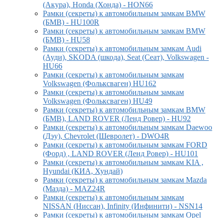
(Акура), Honda (Хонда) - HON66
Рамки (секреты) к автомобильным замкам BMW
(БМВ) - HU100R
Рамки (секреты) к автомобильным замкам BMW
(БМВ) - HU58
Рамки (секреты) к автомобильным замкам Audi
(Ауди), SKODA (шкода), Seat (Сеат), Volkswagen -
HU66
Рамки (секреты) к автомобильным замкам
Volkswagen (Фольксваген) HU162
Рамки (секреты) к автомобильным замкам
Volkswagen (Фольксваген) HU49
Рамки (секреты) к автомобильным замкам BMW
(БМВ), LAND ROVER (Ленд Ровер) - HU92
Рамки (секреты) к автомобильным замкам Daewoo
(Дэу), Chevrolet (Шевролет) - DWO4R
Рамки (секреты) к автомобильным замкам FORD
(Форд) , LAND ROVER (Ленд Ровер) - HU101
Рамки (секреты) к автомобильным замкам KIA ,
Hyundai (КИА, Хундай)
Рамки (секреты) к автомобильным замкам Mazda
(Мазда) - MAZ24R
Рамки (секреты) к автомобильным замкам
NISSAN (Ниссан), Infinity (Инфинити) - NSN14
Рамки (секреты) к автомобильным замкам Opel