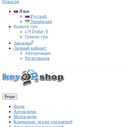
Новости
Язык
Русский
Українська
Валюта:
грн.
US Dollar: $
Гривня: грн.
0
Закладки
Личный кабинет
Авторизация
Регистрация
Везде
Везде
Автоключи
Мотоключи
Ключницы, чехлы для ключей
Авто брелоки для ключей