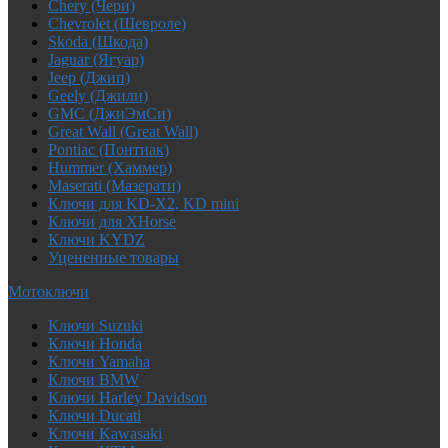
Chery (Чери)
Chevrolet (Шевроле)
Skoda (Шкода)
Jaguar (Ягуар)
Jeep (Джип)
Geely (Джили)
GMC (ДжиЭмСи)
Great Wall (Great Wall)
Pontiac (Понтиак)
Hummer (Хаммер)
Maserati (Мазерати)
Ключи для KD-X2, KD mini
Ключи для XHorse
Ключи KYDZ
Уцененные товары
Мотоключи
Ключи Suzuki
Ключи Honda
Ключи Yamaha
Ключи BMW
Ключи Harley Davidson
Ключи Ducati
Ключи Kawasaki