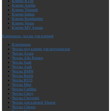
Ключи KTM
Ключи Aprilia
Ключи Triumph
Ключи Indian
Ключи Bombardier
Ключи Vespa
Ключи MV Agusta
Ключницы, чехлы для ключей
Ключницы
Чехлы под ключи для мотоциклов
Чехлы Acura
Чехлы Alfa Romeo
Чехлы Saab
Чехлы Audi
Чехлы BMW
Чехлы Buick
Чехлы BYD
Чехлы Mini
Чехлы Cadillac
Чехлы Chery
Чехлы Chevrolet
Чехлы для ключей Xhorse
Чехлы Citroen