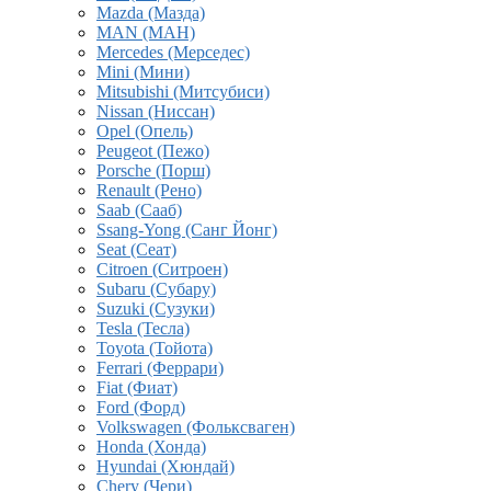
Mazda (Мазда)
MAN (МАН)
Mercedes (Мерседес)
Mini (Мини)
Mitsubishi (Митсубиси)
Nissan (Ниссан)
Opel (Опель)
Peugeot (Пежо)
Porsche (Порш)
Renault (Рено)
Saab (Сааб)
Ssang-Yong (Санг Йонг)
Seat (Сеат)
Citroen (Ситроен)
Subaru (Субару)
Suzuki (Сузуки)
Tesla (Тесла)
Toyota (Тойота)
Ferrari (Феррари)
Fiat (Фиат)
Ford (Форд)
Volkswagen (Фольксваген)
Honda (Хонда)
Hyundai (Хюндай)
Chery (Чери)