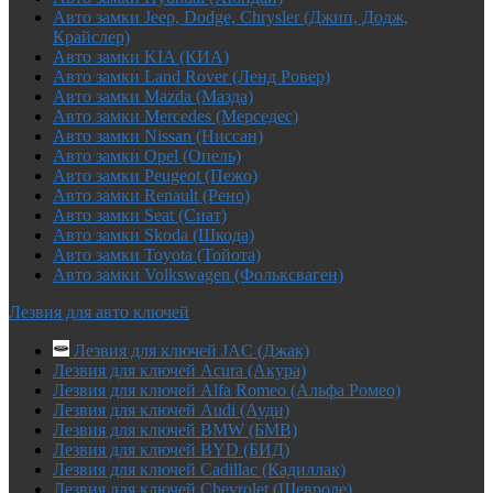
Авто замки Jeep, Dodge, Chrysler (Джип, Додж,
Крайслер)
Авто замки KIA (КИА)
Авто замки Land Rover (Ленд Ровер)
Авто замки Mazda (Мазда)
Авто замки Mercedes (Мерседес)
Авто замки Nissan (Ниссан)
Авто замки Opel (Опель)
Авто замки Peugeot (Пежо)
Авто замки Renault (Рено)
Авто замки Seat (Сиат)
Авто замки Skoda (Шкода)
Авто замки Toyota (Тойота)
Авто замки Volkswagen (Фольксваген)
Лезвия для авто ключей
Лезвия для ключей JAC (Джак)
Лезвия для ключей Acura (Акура)
Лезвия для ключей Alfa Romeo (Альфа Ромео)
Лезвия для ключей Audi (Ауди)
Лезвия для ключей BMW (БМВ)
Лезвия для ключей BYD (БИД)
Лезвия для ключей Cadillac (Кадиллак)
Лезвия для ключей Chevrolet (Шевроле)