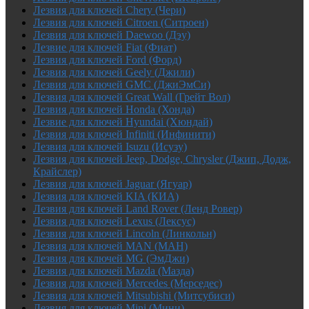
Лезвия для ключей Chery (Чери)
Лезвия для ключей Citroen (Ситроен)
Лезвия для ключей Daewoo (Дэу)
Лезвие для ключей Fiat (Фиат)
Лезвия для ключей Ford (Форд)
Лезвия для ключей Geely (Джили)
Лезвия для ключей GMC (ДжиЭмСи)
Лезвия для ключей Great Wall (Грейт Вол)
Лезвия для ключей Honda (Хонда)
Лезвие для ключей Hyundai (Хюндай)
Лезвия для ключей Infiniti (Инфинити)
Лезвия для ключей Isuzu (Исузу)
Лезвия для ключей Jeep, Dodge, Chrysler (Джип, Додж,
Крайслер)
Лезвия для ключей Jaguar (Ягуар)
Лезвия для ключей KIA (КИА)
Лезвия для ключей Land Rover (Ленд Ровер)
Лезвия для ключей Lexus (Лексус)
Лезвия для ключей Lincoln (Линкольн)
Лезвия для ключей MAN (МАН)
Лезвия для ключей MG (ЭмДжи)
Лезвия для ключей Mazda (Мазда)
Лезвия для ключей Mercedes (Мерседес)
Лезвия для ключей Mitsubishi (Митсубиси)
Лезвия для ключей Mini (Мини)