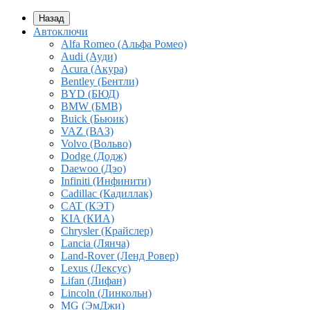
Назад
Автоключи
Alfa Romeo (Альфа Ромео)
Audi (Ауди)
Acura (Акура)
Bentley (Бентли)
BYD (БЮД)
BMW (БМВ)
Buick (Бьюик)
VAZ (ВАЗ)
Volvo (Вольво)
Dodge (Додж)
Daewoo (Дэо)
Infiniti (Инфинити)
Cadillac (Кадиллак)
CAT (КЭТ)
KIA (КИА)
Chrysler (Крайслер)
Lancia (Лянча)
Land-Rover (Ленд Ровер)
Lexus (Лексус)
Lifan (Лифан)
Lincoln (Линкольн)
MG (ЭмДжи)