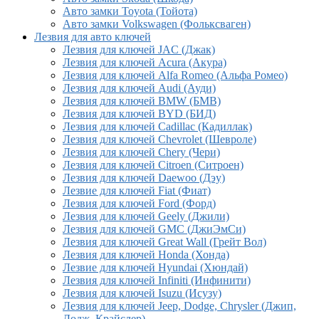
Авто замки Toyota (Тойота)
Авто замки Volkswagen (Фольксваген)
Лезвия для авто ключей
Лезвия для ключей JAC (Джак)
Лезвия для ключей Acura (Акура)
Лезвия для ключей Alfa Romeo (Альфа Ромео)
Лезвия для ключей Audi (Ауди)
Лезвия для ключей BMW (БМВ)
Лезвия для ключей BYD (БИД)
Лезвия для ключей Cadillac (Кадиллак)
Лезвия для ключей Chevrolet (Шевроле)
Лезвия для ключей Chery (Чери)
Лезвия для ключей Citroen (Ситроен)
Лезвия для ключей Daewoo (Дэу)
Лезвие для ключей Fiat (Фиат)
Лезвия для ключей Ford (Форд)
Лезвия для ключей Geely (Джили)
Лезвия для ключей GMC (ДжиЭмСи)
Лезвия для ключей Great Wall (Грейт Вол)
Лезвия для ключей Honda (Хонда)
Лезвие для ключей Hyundai (Хюндай)
Лезвия для ключей Infiniti (Инфинити)
Лезвия для ключей Isuzu (Исузу)
Лезвия для ключей Jeep, Dodge, Chrysler (Джип,
Додж, Крайслер)