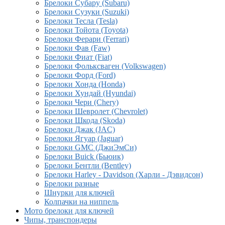
Брелоки Субару (Subaru)
Брелоки Сузуки (Suzuki)
Брелоки Тесла (Tesla)
Брелоки Тойота (Toyota)
Брелоки Ферари (Ferrari)
Брелоки Фав (Faw)
Брелоки Фиат (Fiat)
Брелоки Фольксваген (Volkswagen)
Брелоки Форд (Ford)
Брелоки Хонда (Honda)
Брелоки Хундай (Hyundai)
Брелоки Чери (Chery)
Брелоки Шевролет (Chevrolet)
Брелоки Шкода (Skoda)
Брелоки Джак (JAC)
Брелоки Ягуар (Jaguar)
Брелоки GMC (ДжиЭмСи)
Брелоки Buick (Бьюик)
Брелоки Бентли (Bentley)
Брелоки Harley - Davidson (Харли - Дэвидсон)
Брелоки разные
Шнурки для ключей
Колпачки на ниппель
Мото брелоки для ключей
Чипы, транспондеры