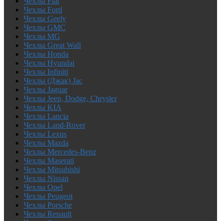
Чехлы Fiat
Чехлы Ford
Чехлы Geely
Чехлы GMC
Чехлы MG
Чехлы Great Wall
Чехлы Honda
Чехлы Hyundai
Чехлы Infiniti
Чехлы (Джак) Jac
Чехлы Jaguar
Чехлы Jeep, Dodge, Chrysler
Чехлы KIA
Чехлы Lancia
Чехлы Land-Rover
Чехлы Lexus
Чехлы Mazda
Чехлы Mercedes-Benz
Чехлы Maserati
Чехлы Mitsubishi
Чехлы Nissan
Чехлы Opel
Чехлы Peugeot
Чехлы Porsche
Чехлы Renault