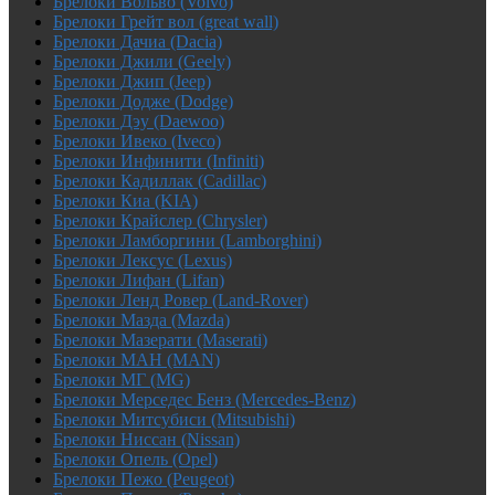
Брелоки Вольво (Volvo)
Брелоки Грейт вол (great wall)
Брелоки Дачиа (Dacia)
Брелоки Джили (Geely)
Брелоки Джип (Jeep)
Брелоки Додже (Dodge)
Брелоки Дэу (Daewoo)
Брелоки Ивеко (Iveco)
Брелоки Инфинити (Infiniti)
Брелоки Кадиллак (Cadillac)
Брелоки Киа (KIA)
Брелоки Крайслер (Chrysler)
Брелоки Ламборгини (Lamborghini)
Брелоки Лексус (Lexus)
Брелоки Лифан (Lifan)
Брелоки Ленд Ровер (Land-Rover)
Брелоки Мазда (Mazda)
Брелоки Мазерати (Maserati)
Брелоки МАН (MAN)
Брелоки МГ (MG)
Брелоки Мерседес Бенз (Mercedes-Benz)
Брелоки Митсубиси (Mitsubishi)
Брелоки Ниссан (Nissan)
Брелоки Опель (Opel)
Брелоки Пежо (Peugeot)