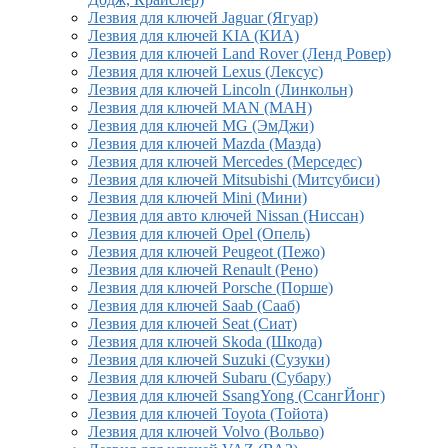
Лезвия для ключей Jaguar (Ягуар)
Лезвия для ключей KIA (КИА)
Лезвия для ключей Land Rover (Ленд Ровер)
Лезвия для ключей Lexus (Лексус)
Лезвия для ключей Lincoln (Линкольн)
Лезвия для ключей MAN (МАН)
Лезвия для ключей MG (ЭмДжи)
Лезвия для ключей Mazda (Мазда)
Лезвия для ключей Mercedes (Мерседес)
Лезвия для ключей Mitsubishi (Митсубиси)
Лезвия для ключей Mini (Мини)
Лезвия для авто ключей Nissan (Ниссан)
Лезвия для ключей Opel (Опель)
Лезвия для ключей Peugeot (Пежо)
Лезвия для ключей Renault (Рено)
Лезвия для ключей Porsche (Порше)
Лезвия для ключей Saab (Сааб)
Лезвия для ключей Seat (Сиат)
Лезвия для ключей Skoda (Шкода)
Лезвия для ключей Suzuki (Сузуки)
Лезвия для ключей Subaru (Субару)
Лезвия для ключей SsangYong (СсангЙонг)
Лезвия для ключей Toyota (Тойота)
Лезвия для ключей Volvo (Вольво)