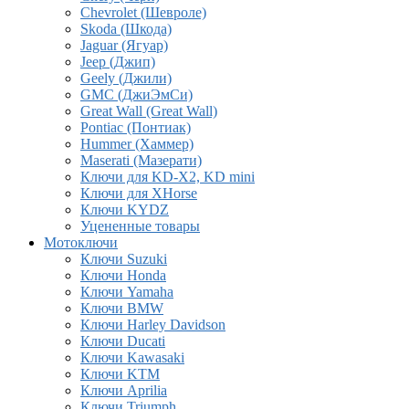
Chevrolet (Шевроле)
Skoda (Шкода)
Jaguar (Ягуар)
Jeep (Джип)
Geely (Джили)
GMC (ДжиЭмСи)
Great Wall (Great Wall)
Pontiac (Понтиак)
Hummer (Хаммер)
Maserati (Мазерати)
Ключи для KD-X2, KD mini
Ключи для XHorse
Ключи KYDZ
Уцененные товары
Мотоключи
Ключи Suzuki
Ключи Honda
Ключи Yamaha
Ключи BMW
Ключи Harley Davidson
Ключи Ducati
Ключи Kawasaki
Ключи KTM
Ключи Aprilia
Ключи Triumph