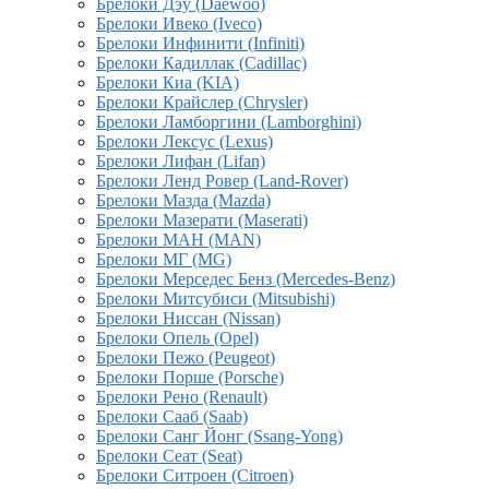
Брелоки Дэу (Daewoo)
Брелоки Ивеко (Iveco)
Брелоки Инфинити (Infiniti)
Брелоки Кадиллак (Cadillac)
Брелоки Киа (KIA)
Брелоки Крайслер (Chrysler)
Брелоки Ламборгини (Lamborghini)
Брелоки Лексус (Lexus)
Брелоки Лифан (Lifan)
Брелоки Ленд Ровер (Land-Rover)
Брелоки Мазда (Mazda)
Брелоки Мазерати (Maserati)
Брелоки МАН (MAN)
Брелоки МГ (MG)
Брелоки Мерседес Бенз (Mercedes-Benz)
Брелоки Митсубиси (Mitsubishi)
Брелоки Ниссан (Nissan)
Брелоки Опель (Opel)
Брелоки Пежо (Peugeot)
Брелоки Порше (Porsche)
Брелоки Рено (Renault)
Брелоки Сааб (Saab)
Брелоки Санг Йонг (Ssang-Yong)
Брелоки Сеат (Seat)
Брелоки Ситроен (Citroen)