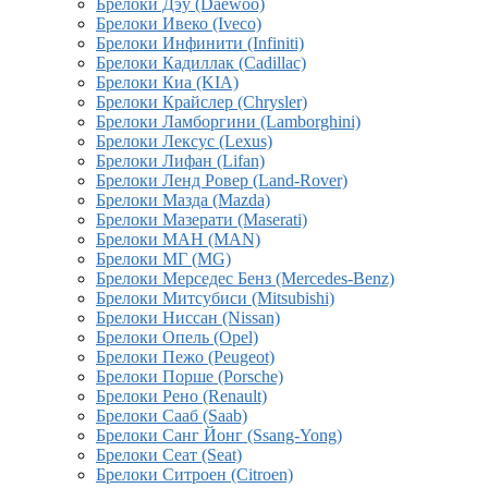
Брелоки Дэу (Daewoo)
Брелоки Ивеко (Iveco)
Брелоки Инфинити (Infiniti)
Брелоки Кадиллак (Cadillac)
Брелоки Киа (KIA)
Брелоки Крайслер (Chrysler)
Брелоки Ламборгини (Lamborghini)
Брелоки Лексус (Lexus)
Брелоки Лифан (Lifan)
Брелоки Ленд Ровер (Land-Rover)
Брелоки Мазда (Mazda)
Брелоки Мазерати (Maserati)
Брелоки МАН (MAN)
Брелоки МГ (MG)
Брелоки Мерседес Бенз (Mercedes-Benz)
Брелоки Митсубиси (Mitsubishi)
Брелоки Ниссан (Nissan)
Брелоки Опель (Opel)
Брелоки Пежо (Peugeot)
Брелоки Порше (Porsche)
Брелоки Рено (Renault)
Брелоки Сааб (Saab)
Брелоки Санг Йонг (Ssang-Yong)
Брелоки Сеат (Seat)
Брелоки Ситроен (Citroen)