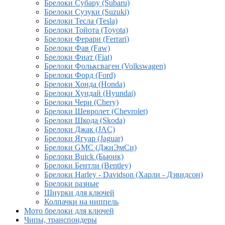
Брелоки Субару (Subaru)
Брелоки Сузуки (Suzuki)
Брелоки Тесла (Tesla)
Брелоки Тойота (Toyota)
Брелоки Ферари (Ferrari)
Брелоки Фав (Faw)
Брелоки Фиат (Fiat)
Брелоки Фольксваген (Volkswagen)
Брелоки Форд (Ford)
Брелоки Хонда (Honda)
Брелоки Хундай (Hyundai)
Брелоки Чери (Chery)
Брелоки Шевролет (Chevrolet)
Брелоки Шкода (Skoda)
Брелоки Джак (JAC)
Брелоки Ягуар (Jaguar)
Брелоки GMC (ДжиЭмСи)
Брелоки Buick (Бьюик)
Брелоки Бентли (Bentley)
Брелоки Harley - Davidson (Харли - Дэвидсон)
Брелоки разные
Шнурки для ключей
Колпачки на ниппель
Мото брелоки для ключей
Чипы, транспондеры