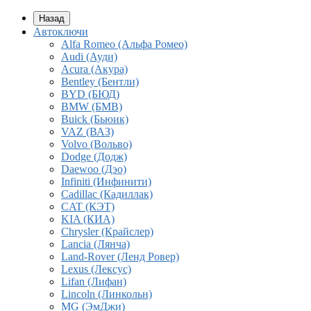
Назад
Автоключи
Alfa Romeo (Альфа Ромео)
Audi (Ауди)
Acura (Акура)
Bentley (Бентли)
BYD (БЮД)
BMW (БМВ)
Buick (Бьюик)
VAZ (ВАЗ)
Volvo (Вольво)
Dodge (Додж)
Daewoo (Дэо)
Infiniti (Инфинити)
Cadillac (Кадиллак)
CAT (КЭТ)
KIA (КИА)
Chrysler (Крайслер)
Lancia (Лянча)
Land-Rover (Ленд Ровер)
Lexus (Лексус)
Lifan (Лифан)
Lincoln (Линкольн)
MG (ЭмДжи)