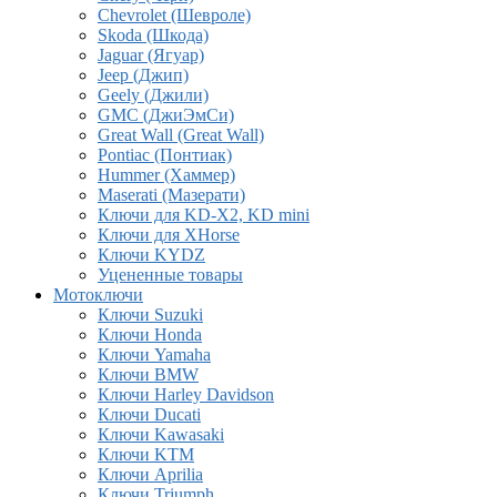
Chevrolet (Шевроле)
Skoda (Шкода)
Jaguar (Ягуар)
Jeep (Джип)
Geely (Джили)
GMC (ДжиЭмСи)
Great Wall (Great Wall)
Pontiac (Понтиак)
Hummer (Хаммер)
Maserati (Мазерати)
Ключи для KD-X2, KD mini
Ключи для XHorse
Ключи KYDZ
Уцененные товары
Мотоключи
Ключи Suzuki
Ключи Honda
Ключи Yamaha
Ключи BMW
Ключи Harley Davidson
Ключи Ducati
Ключи Kawasaki
Ключи KTM
Ключи Aprilia
Ключи Triumph