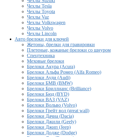
Чехлы Suzuki
Чехлы Tesla
Чехлы Toyota
Чехлы Vaz
Чехлы Volkswagen
Чехлы Volvo
Чехлы Lincoln
Авто брелоки для ключей
Жетоны, брелки для гравировки
Плетеные, кожаные брелоки со шнуром
Спецтехника
Меховые брелоки
Брелоки Акура (Acura)
Брелоки Альфа Ромео (Alfa Romeo)
Брелоки Ауди (Audi)
Брелоки БМВ (BMW)
Брелоки Бриллианс (Brilliance)
Брелоки Бюд (BYD)
Брелоки ВАЗ (VAZ)
Брелоки Вольво (Volvo)
Брелоки Грейт вол (great wall)
Брелоки Дачиа (Dacia)
Брелоки Джили (Geely)
Брелоки Джип (Jeep)
Брелоки Додже (Dodge)