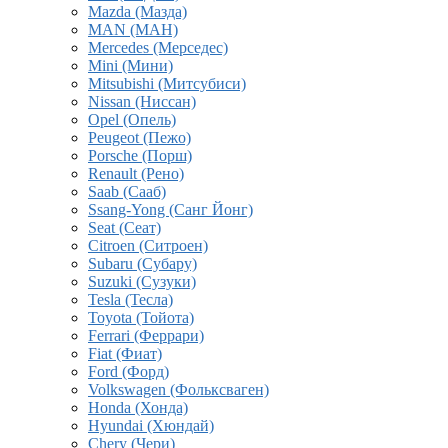
Mazda (Мазда)
MAN (МАН)
Mercedes (Мерседес)
Mini (Мини)
Mitsubishi (Митсубиси)
Nissan (Ниссан)
Opel (Опель)
Peugeot (Пежо)
Porsche (Порш)
Renault (Рено)
Saab (Сааб)
Ssang-Yong (Санг Йонг)
Seat (Сеат)
Citroen (Ситроен)
Subaru (Субару)
Suzuki (Сузуки)
Tesla (Тесла)
Toyota (Тойота)
Ferrari (Феррари)
Fiat (Фиат)
Ford (Форд)
Volkswagen (Фольксваген)
Honda (Хонда)
Hyundai (Хюндай)
Chery (Чери)