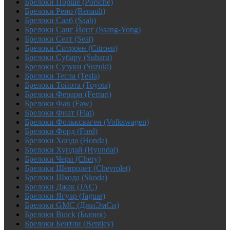
Брелоки Порше (Porsche)
Брелоки Рено (Renault)
Брелоки Сааб (Saab)
Брелоки Санг Йонг (Ssang-Yong)
Брелоки Сеат (Seat)
Брелоки Ситроен (Citroen)
Брелоки Субару (Subaru)
Брелоки Сузуки (Suzuki)
Брелоки Тесла (Tesla)
Брелоки Тойота (Toyota)
Брелоки Ферари (Ferrari)
Брелоки Фав (Faw)
Брелоки Фиат (Fiat)
Брелоки Фольксваген (Volkswagen)
Брелоки Форд (Ford)
Брелоки Хонда (Honda)
Брелоки Хундай (Hyundai)
Брелоки Чери (Chery)
Брелоки Шевролет (Chevrolet)
Брелоки Шкода (Skoda)
Брелоки Джак (JAC)
Брелоки Ягуар (Jaguar)
Брелоки GMC (ДжиЭмСи)
Брелоки Buick (Бьюик)
Брелоки Бентли (Bentley)