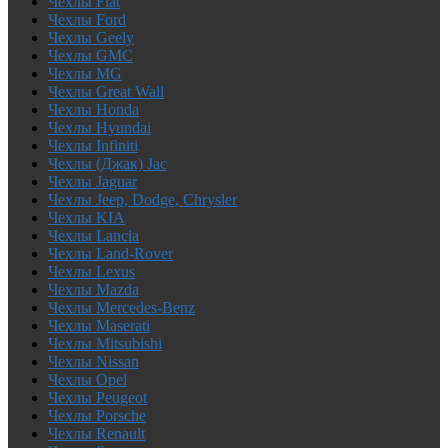
Чехлы Fiat
Чехлы Ford
Чехлы Geely
Чехлы GMC
Чехлы MG
Чехлы Great Wall
Чехлы Honda
Чехлы Hyundai
Чехлы Infiniti
Чехлы (Джак) Jac
Чехлы Jaguar
Чехлы Jeep, Dodge, Chrysler
Чехлы KIA
Чехлы Lancia
Чехлы Land-Rover
Чехлы Lexus
Чехлы Mazda
Чехлы Mercedes-Benz
Чехлы Maserati
Чехлы Mitsubishi
Чехлы Nissan
Чехлы Opel
Чехлы Peugeot
Чехлы Porsche
Чехлы Renault