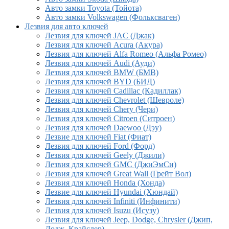
Авто замки Toyota (Тойота)
Авто замки Volkswagen (Фольксваген)
Лезвия для авто ключей
Лезвия для ключей JAC (Джак)
Лезвия для ключей Acura (Акура)
Лезвия для ключей Alfa Romeo (Альфа Ромео)
Лезвия для ключей Audi (Ауди)
Лезвия для ключей BMW (БМВ)
Лезвия для ключей BYD (БИД)
Лезвия для ключей Cadillac (Кадиллак)
Лезвия для ключей Chevrolet (Шевроле)
Лезвия для ключей Chery (Чери)
Лезвия для ключей Citroen (Ситроен)
Лезвия для ключей Daewoo (Дэу)
Лезвие для ключей Fiat (Фиат)
Лезвия для ключей Ford (Форд)
Лезвия для ключей Geely (Джили)
Лезвия для ключей GMC (ДжиЭмСи)
Лезвия для ключей Great Wall (Грейт Вол)
Лезвия для ключей Honda (Хонда)
Лезвие для ключей Hyundai (Хюндай)
Лезвия для ключей Infiniti (Инфинити)
Лезвия для ключей Isuzu (Исузу)
Лезвия для ключей Jeep, Dodge, Chrysler (Джип,
Додж, Крайслер)