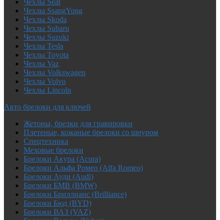
Чехлы Seat
Чехлы SsangYong
Чехлы Skoda
Чехлы Subaru
Чехлы Suzuki
Чехлы Tesla
Чехлы Toyota
Чехлы Vaz
Чехлы Volkswagen
Чехлы Volvo
Чехлы Lincoln
Авто брелоки для ключей
Жетоны, брелки для гравировки
Плетеные, кожаные брелоки со шнуром
Спецтехника
Меховые брелоки
Брелоки Акура (Acura)
Брелоки Альфа Ромео (Alfa Romeo)
Брелоки Ауди (Audi)
Брелоки БМВ (BMW)
Брелоки Бриллианс (Brilliance)
Брелоки Бюд (BYD)
Брелоки ВАЗ (VAZ)