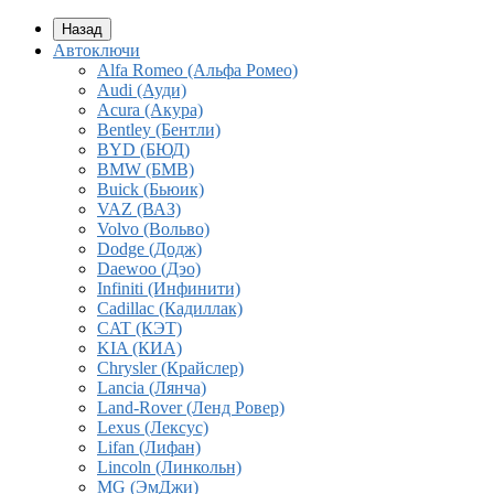
Назад
Автоключи
Alfa Romeo (Альфа Ромео)
Audi (Ауди)
Acura (Акура)
Bentley (Бентли)
BYD (БЮД)
BMW (БМВ)
Buick (Бьюик)
VAZ (ВАЗ)
Volvo (Вольво)
Dodge (Додж)
Daewoo (Дэо)
Infiniti (Инфинити)
Cadillac (Кадиллак)
CAT (КЭТ)
KIA (КИА)
Chrysler (Крайслер)
Lancia (Лянча)
Land-Rover (Ленд Ровер)
Lexus (Лексус)
Lifan (Лифан)
Lincoln (Линкольн)
MG (ЭмДжи)