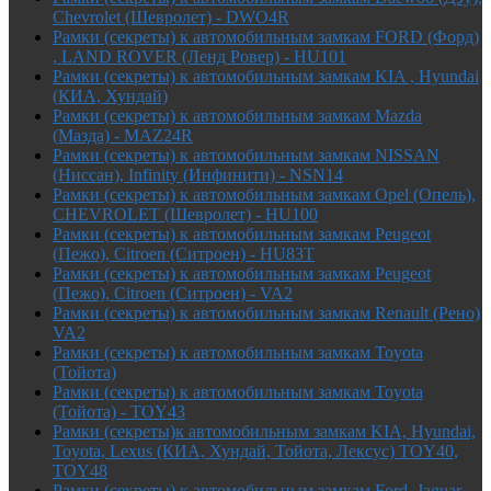
Chevrolet (Шевролет) - DWO4R
Рамки (секреты) к автомобильным замкам FORD (Форд)
, LAND ROVER (Ленд Ровер) - HU101
Рамки (секреты) к автомобильным замкам KIA , Hyundai
(КИА, Хундай)
Рамки (секреты) к автомобильным замкам Mazda
(Мазда) - MAZ24R
Рамки (секреты) к автомобильным замкам NISSAN
(Ниссан), Infinity (Инфинити) - NSN14
Рамки (секреты) к автомобильным замкам Opel (Опель),
CHEVROLET (Шевролет) - HU100
Рамки (секреты) к автомобильным замкам Peugeot
(Пежо), Citroen (Ситроен) - HU83T
Рамки (секреты) к автомобильным замкам Peugeot
(Пежо), Citroen (Ситроен) - VA2
Рамки (секреты) к автомобильным замкам Renault (Рено)
VA2
Рамки (секреты) к автомобильным замкам Toyota
(Тойота)
Рамки (секреты) к автомобильным замкам Toyota
(Тойота) - TOY43
Рамки (секреты)к автомобильным замкам KIA, Hyundai,
Toyota, Lexus (КИА, Хундай, Тойота, Лексус) TOY40,
TOY48
Рамки (секреты) к автомобильным замкам Ford, Jaguar