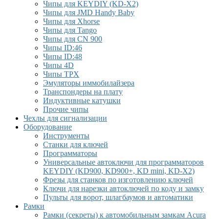
Чипы для KEYDIY (KD-X2)
Чипы для JMD Handy Baby
Чипы для Xhorse
Чипы для Tango
Чипы для CN 900
Чипы ID:46
Чипы ID:48
Чипы 4D
Чипы TPX
Эмуляторы иммобилайзера
Транспондеры на плату
Индуктивные катушки
Прочие чипы
Чехлы для сигнализации
Оборудование
Инструменты
Cтанки для ключей
Программаторы
Универсальные автоключи для программаторов
KEYDIY (KD900, KD900+, KD mini, KD-X2)
Фрезы для станков по изготовлению ключей
Ключи для нарезки автоключей по коду и замку
Пульты для ворот, шлагбаумов и автоматики
Рамки
Рамки (секреты) к автомобильным замкам Acura