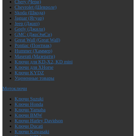
Chery (Чери)
Chevrolet (Шевроле)
Skoda (Шкода)
Jaguar (Ягуар)
Jeep (Джип)
Geely (Джили)
GMC (ДжиЭмСи)
Great Wall (Great Wall)
Pontiac (Понтиак)
Hummer (Хаммер)
Maserati (Мазерати)
Ключи для KD-X2, KD mini
Ключи для XHorse
Ключи KYDZ
Уцененные товары
Мотоключи
Ключи Suzuki
Ключи Honda
Ключи Yamaha
Ключи BMW
Ключи Harley Davidson
Ключи Ducati
Ключи Kawasaki