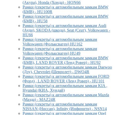
(Акура), Honda (Хонда) - HON66
Рамки (секреты) к автомобильным замкам BMW
(БМВ) - HU100R
Рамки (секреты) к автомобильным замкам BMW
(БМВ) - HU58
Рамки (секреты) к автомобильным замкам Audi
(Ауди), SKODA (шкода), Seat (Сеат), Volkswagen -
HU66
Рамки (секреты) к автомобильным замкам
Volkswagen (Фольксваген) HU162
Рамки (секреты) к автомобильным замкам
Volkswagen (Фольксваген) HU49
Рамки (секреты) к автомобильным замкам BMW
(БМВ), LAND ROVER (Ленд Ровер) - HU92
Рамки (секреты) к автомобильным замкам Daewoo
(Дэу), Chevrolet (Шевролет) - DWO4R
Рамки (секреты) к автомобильным замкам FORD
(Форд) , LAND ROVER (Ленд Ровер) - HU101
Рамки (секреты) к автомобильным замкам KIA ,
Hyundai (КИА, Хундай)
Рамки (секреты) к автомобильным замкам Mazda
(Мазда) - MAZ24R
Рамки (секреты) к автомобильным замкам
NISSAN (Ниссан), Infinity (Инфинити) - NSN14
Рамки (секреты) к автомобильным замкам Opel