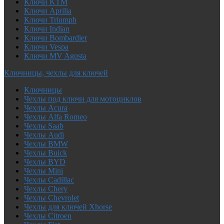
Ключи KTM
Ключи Aprilia
Ключи Triumph
Ключи Indian
Ключи Bombardier
Ключи Vespa
Ключи MV Agusta
Ключницы, чехлы для ключей
Ключницы
Чехлы под ключи для мотоциклов
Чехлы Acura
Чехлы Alfa Romeo
Чехлы Saab
Чехлы Audi
Чехлы BMW
Чехлы Buick
Чехлы BYD
Чехлы Mini
Чехлы Cadillac
Чехлы Chery
Чехлы Chevrolet
Чехлы для ключей Xhorse
Чехлы Citroen