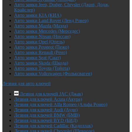
Авто замки Jeep, Dodge, Chrysler (Джип, Додж,
Крайслер)
Авто замки KIA (КИА)
Авто замки Land Rover (Ленд Ровер)
Авто замки Mazda (Мазда)
Авто замки Mercedes (Мерседес)
Авто замки Nissan (Ниссан)
Авто замки Opel (Опель)
Авто замки Peugeot (Пежо)
Авто замки Renault (Рено)
Авто замки Seat (Сиат)
Авто замки Skoda (Шкода)
Авто замки Toyota (Тойота)
Авто замки Volkswagen (Фольксваген)
Лезвия для авто ключей
Лезвия для ключей JAC (Джак)
Лезвия для ключей Acura (Акура)
Лезвия для ключей Alfa Romeo (Альфа Ромео)
Лезвия для ключей Audi (Ауди)
Лезвия для ключей BMW (БМВ)
Лезвия для ключей BYD (БИД)
Лезвия для ключей Cadillac (Кадиллак)
Лезвия для ключей Chevrolet (Шевроле)