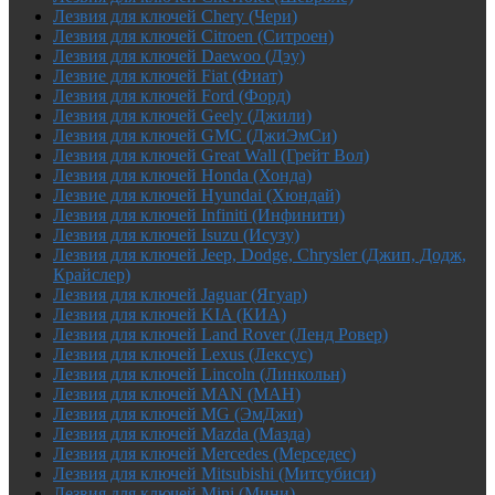
Лезвия для ключей Chery (Чери)
Лезвия для ключей Citroen (Ситроен)
Лезвия для ключей Daewoo (Дэу)
Лезвие для ключей Fiat (Фиат)
Лезвия для ключей Ford (Форд)
Лезвия для ключей Geely (Джили)
Лезвия для ключей GMC (ДжиЭмСи)
Лезвия для ключей Great Wall (Грейт Вол)
Лезвия для ключей Honda (Хонда)
Лезвие для ключей Hyundai (Хюндай)
Лезвия для ключей Infiniti (Инфинити)
Лезвия для ключей Isuzu (Исузу)
Лезвия для ключей Jeep, Dodge, Chrysler (Джип, Додж,
Крайслер)
Лезвия для ключей Jaguar (Ягуар)
Лезвия для ключей KIA (КИА)
Лезвия для ключей Land Rover (Ленд Ровер)
Лезвия для ключей Lexus (Лексус)
Лезвия для ключей Lincoln (Линкольн)
Лезвия для ключей MAN (МАН)
Лезвия для ключей MG (ЭмДжи)
Лезвия для ключей Mazda (Мазда)
Лезвия для ключей Mercedes (Мерседес)
Лезвия для ключей Mitsubishi (Митсубиси)
Лезвия для ключей Mini (Мини)