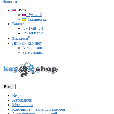
Новости
Язык
Русский
Українська
Валюта:
грн.
US Dollar: $
Гривня: грн.
0
Закладки
Личный кабинет
Авторизация
Регистрация
Везде
Везде
Автоключи
Мотоключи
Ключницы, чехлы для ключей
Авто брелоки для ключей