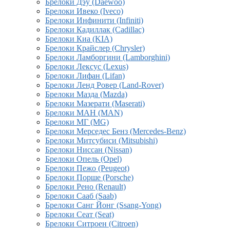
Брелоки Дэу (Daewoo)
Брелоки Ивеко (Iveco)
Брелоки Инфинити (Infiniti)
Брелоки Кадиллак (Cadillac)
Брелоки Киа (KIA)
Брелоки Крайслер (Chrysler)
Брелоки Ламборгини (Lamborghini)
Брелоки Лексус (Lexus)
Брелоки Лифан (Lifan)
Брелоки Ленд Ровер (Land-Rover)
Брелоки Мазда (Mazda)
Брелоки Мазерати (Maserati)
Брелоки МАН (MAN)
Брелоки МГ (MG)
Брелоки Мерседес Бенз (Mercedes-Benz)
Брелоки Митсубиси (Mitsubishi)
Брелоки Ниссан (Nissan)
Брелоки Опель (Opel)
Брелоки Пежо (Peugeot)
Брелоки Порше (Porsche)
Брелоки Рено (Renault)
Брелоки Сааб (Saab)
Брелоки Санг Йонг (Ssang-Yong)
Брелоки Сеат (Seat)
Брелоки Ситроен (Citroen)