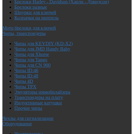
Брелоки Harley - Davidson (Харли - Дэвидсон)
Брелоки разные
Шнурки для ключей
Колпачки на ниппель
Мото брелоки для ключей
Чипы, транспондеры
Чипы для KEYDIY (KD-X2)
Чипы для JMD Handy Baby
Чипы для Xhorse
Чипы для Tango
Чипы для CN 900
Чипы ID:46
Чипы ID:48
Чипы 4D
Чипы TPX
Эмуляторы иммобилайзера
Транспондеры на плату
Индуктивные катушки
Прочие чипы
Чехлы для сигнализации
Оборудование
Инструменты