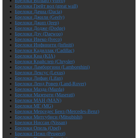
Брелоки Вольво (Volvo)
Брелоки Грейт вол (great wall)
Брелоки Дачиа (Dacia)
Брелоки Джили (Geely)
Брелоки Джип (Jeep)
Брелоки Додже (Dodge)
Брелоки Дэу (Daewoo)
Брелоки Ивеко (Iveco)
Брелоки Инфинити (Infiniti)
Брелоки Кадиллак (Cadillac)
Брелоки Киа (KIA)
Брелоки Крайслер (Chrysler)
Брелоки Ламборгини (Lamborghini)
Брелоки Лексус (Lexus)
Брелоки Лифан (Lifan)
Брелоки Ленд Ровер (Land-Rover)
Брелоки Мазда (Mazda)
Брелоки Мазерати (Maserati)
Брелоки МАН (MAN)
Брелоки МГ (MG)
Брелоки Мерседес Бенз (Mercedes-Benz)
Брелоки Митсубиси (Mitsubishi)
Брелоки Ниссан (Nissan)
Брелоки Опель (Opel)
Брелоки Пежо (Peugeot)