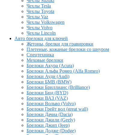
Чехлы Suzuki
Чехлы Tesla
Чехлы Toyota
Чехлы Vaz
Чехлы Volkswagen
Чехлы Volvo
Чехлы Lincoln
Авто брелоки для ключей
Жетоны, брелки для гравировки
Плетеные, кожаные брелоки со шнуром
Спецтехника
Меховые брелоки
Брелоки Акура (Acura)
Брелоки Альфа Ромео (Alfa Romeo)
Брелоки Ауди (Audi)
Брелоки БМВ (BMW)
Брелоки Бриллианс (Brilliance)
Брелоки Бюд (BYD)
Брелоки ВАЗ (VAZ)
Брелоки Вольво (Volvo)
Брелоки Грейт вол (great wall)
Брелоки Дачиа (Dacia)
Брелоки Джили (Geely)
Брелоки Джип (Jeep)
Брелоки Додже (Dodge)