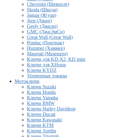
Chevrolet (Шевроле)
Skoda (Шкода)
Jaguar (Ягуар)
Jeep (Джип)
Geely (Джили)
GMC (ДжиЭмСи)
Great Wall (Great Wall)
Pontiac (Понтиак)
Hummer (Хаммер)
Maserati (Мазерати)
Ключи для KD-X2, KD mini
Ключи для XHorse
Ключи KYDZ
Уцененные товары
Мотоключи
Ключи Suzuki
Ключи Honda
Ключи Yamaha
Ключи BMW
Ключи Harley Davidson
Ключи Ducati
Ключи Kawasaki
Ключи KTM
Ключи Aprilia
Ключи Triumph