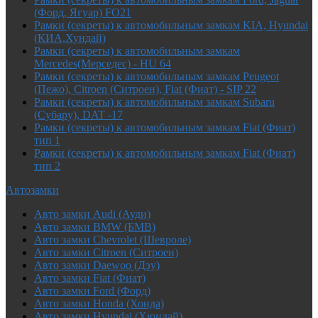
(Форд, Ягуар) FO21
Рамки (секреты) к автомобильным замкам KIA, Hyundai
(КИА,Хундай)
Рамки (секреты) к автомобильным замкам
Mercedes(Мерседес) - HU 64
Рамки (секреты) к автомобильным замкам Peugeot
(Пежо), Citroen (Ситроен), Fiat (Фиат) - SIP 22
Рамки (секреты) к автомобильным замкам Subaru
(Субару), DAT -17
Рамки (секреты) к автомобильным замкам Fiat (Фиат)
тип 1
Рамки (секреты) к автомобильным замкам Fiat (Фиат)
тип 2
Автозамки
Авто замки Audi (Ауди)
Авто замки BMW (БМВ)
Авто замки Chevrolet (Шевроле)
Авто замки Citroen (Ситроен)
Авто замки Daewoo (Дэу)
Авто замки Fiat (Фиат)
Авто замки Ford (Форд)
Авто замки Honda (Хонда)
Авто замки Hyundai (Хюндай)