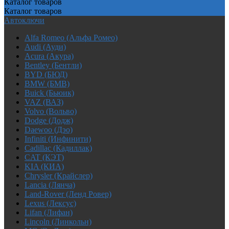
Каталог
товаров
Каталог
товаров
Автоключи
Alfa Romeo (Альфа Ромео)
Audi (Ауди)
Acura (Акура)
Bentley (Бентли)
BYD (БЮД)
BMW (БМВ)
Buick (Бьюик)
VAZ (ВАЗ)
Volvo (Вольво)
Dodge (Додж)
Daewoo (Дэо)
Infiniti (Инфинити)
Cadillac (Кадиллак)
CAT (КЭТ)
KIA (КИА)
Chrysler (Крайслер)
Lancia (Лянча)
Land-Rover (Ленд Ровер)
Lexus (Лексус)
Lifan (Лифан)
Lincoln (Линкольн)