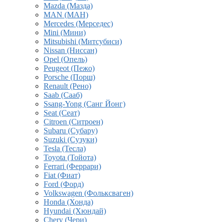
Mazda (Мазда)
MAN (МАН)
Mercedes (Мерседес)
Mini (Мини)
Mitsubishi (Митсубиси)
Nissan (Ниссан)
Opel (Опель)
Peugeot (Пежо)
Porsche (Порш)
Renault (Рено)
Saab (Сааб)
Ssang-Yong (Санг Йонг)
Seat (Сеат)
Citroen (Ситроен)
Subaru (Субару)
Suzuki (Сузуки)
Tesla (Тесла)
Toyota (Тойота)
Ferrari (Феррари)
Fiat (Фиат)
Ford (Форд)
Volkswagen (Фольксваген)
Honda (Хонда)
Hyundai (Хюндай)
Chery (Чери)