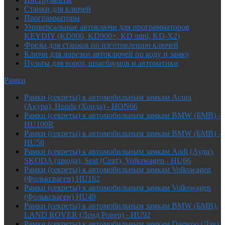
Cтанки для ключей
Программаторы
Универсальные автоключи для программаторов
KEYDIY (KD900, KD900+, KD mini, KD-X2)
Фрезы для станков по изготовлению ключей
Ключи для нарезки автоключей по коду и замку
Пульты для ворот, шлагбаумов и автоматики
Рамки
Рамки (секреты) к автомобильным замкам Acura
(Акура), Honda (Хонда) - HON66
Рамки (секреты) к автомобильным замкам BMW (БМВ) -
HU100R
Рамки (секреты) к автомобильным замкам BMW (БМВ) -
HU58
Рамки (секреты) к автомобильным замкам Audi (Ауди),
SKODA (шкода), Seat (Сеат), Volkswagen - HU66
Рамки (секреты) к автомобильным замкам Volkswagen
(Фольксваген) HU162
Рамки (секреты) к автомобильным замкам Volkswagen
(Фольксваген) HU49
Рамки (секреты) к автомобильным замкам BMW (БМВ),
LAND ROVER (Ленд Ровер) - HU92
Рамки (секреты) к автомобильным замкам Daewoo (Дэу),