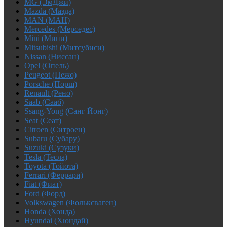
MG (ЭмДжи)
Mazda (Мазда)
MAN (МАН)
Mercedes (Мерседес)
Mini (Мини)
Mitsubishi (Митсубиси)
Nissan (Ниссан)
Opel (Опель)
Peugeot (Пежо)
Porsche (Порш)
Renault (Рено)
Saab (Сааб)
Ssang-Yong (Санг Йонг)
Seat (Сеат)
Citroen (Ситроен)
Subaru (Субару)
Suzuki (Сузуки)
Tesla (Тесла)
Toyota (Тойота)
Ferrari (Феррари)
Fiat (Фиат)
Ford (Форд)
Volkswagen (Фольксваген)
Honda (Хонда)
Hyundai (Хюндай)