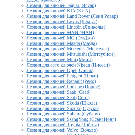
Лезвия для ключей Jaguar (Ягуар)
Лезвия для ключей KIA (КИА)
Лезвия для ключей Land Rover (Ленд Ровер)
Лезвия для ключей Lexus (Лексус)
Лезвия для ключей Lincoln (Линкольн)
Лезвия для ключей MAN (МАН)
Лезвия для ключей MG (ЭмДжи)
Лезвия для ключей Mazda (Мазда)
Лезвия для ключей Mercedes (Мерседес)
Лезвия для ключей Mitsubishi (Митсубиси)
Лезвия для ключей Mini (Мини)
Лезвия для авто ключей Nissan (Ниссан)
Лезвия для ключей Opel (Опель)
Лезвия для ключей Peugeot (Пежо)
Лезвия для ключей Renault (Рено)
Лезвия для ключей Porsche (Порше)
Лезвия для ключей Saab (Сааб)
Лезвия для ключей Seat (Сиат)
Лезвия для ключей Skoda (Шкода)
Лезвия для ключей Suzuki (Сузуки)
Лезвия для ключей Subaru (Субару)
Лезвия для ключей SsangYong (СсангЙонг)
Лезвия для ключей Toyota (Тойота)
Лезвия для ключей Volvo (Вольво)