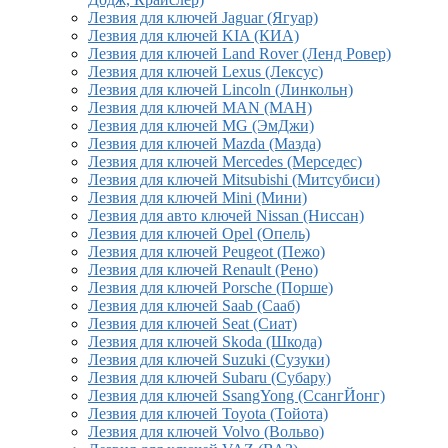
Лезвия для ключей Jaguar (Ягуар)
Лезвия для ключей KIA (КИА)
Лезвия для ключей Land Rover (Ленд Ровер)
Лезвия для ключей Lexus (Лексус)
Лезвия для ключей Lincoln (Линкольн)
Лезвия для ключей MAN (МАН)
Лезвия для ключей MG (ЭмДжи)
Лезвия для ключей Mazda (Мазда)
Лезвия для ключей Mercedes (Мерседес)
Лезвия для ключей Mitsubishi (Митсубиси)
Лезвия для ключей Mini (Мини)
Лезвия для авто ключей Nissan (Ниссан)
Лезвия для ключей Opel (Опель)
Лезвия для ключей Peugeot (Пежо)
Лезвия для ключей Renault (Рено)
Лезвия для ключей Porsche (Порше)
Лезвия для ключей Saab (Сааб)
Лезвия для ключей Seat (Сиат)
Лезвия для ключей Skoda (Шкода)
Лезвия для ключей Suzuki (Сузуки)
Лезвия для ключей Subaru (Субару)
Лезвия для ключей SsangYong (СсангЙонг)
Лезвия для ключей Toyota (Тойота)
Лезвия для ключей Volvo (Вольво)