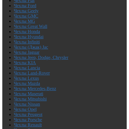
Чехлы Fiat
Чехлы Ford
Чехлы Geely
Чехлы GMC
Чехлы MG
Чехлы Great Wall
Чехлы Honda
Чехлы Hyundai
Чехлы Infiniti
Чехлы (Джак) Jac
Чехлы Jaguar
Чехлы Jeep, Dodge, Chrysler
Чехлы KIA
Чехлы Lancia
Чехлы Land-Rover
Чехлы Lexus
Чехлы Mazda
Чехлы Mercedes-Benz
Чехлы Maserati
Чехлы Mitsubishi
Чехлы Nissan
Чехлы Opel
Чехлы Peugeot
Чехлы Porsche
Чехлы Renault