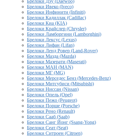
Брелоки Дэу (Daewoo)
Брелоки Ивеко (Iveco)
Брелоки Инфинити (Infiniti)
Брелоки Кадиллак (Cadillac)
Брелоки Киа (KIA)
Брелоки Крайслер (Chrysler)
Брелоки Ламборгини (Lamborghini)
Брелоки Лексус (Lexus)
Брелоки Лифан (Lifan)
Брелоки Ленд Ровер (Land-Rover)
Брелоки Мазда (Mazda)
Брелоки Мазерати (Maserati)
Брелоки МАН (MAN)
Брелоки МГ (MG)
Брелоки Мерседес Бенз (Mercedes-Benz)
Брелоки Митсубиси (Mitsubishi)
Брелоки Ниссан (Nissan)
Брелоки Опель (Opel)
Брелоки Пежо (Peugeot)
Брелоки Порше (Porsche)
Брелоки Рено (Renault)
Брелоки Сааб (Saab)
Брелоки Санг Йонг (Ssang-Yong)
Брелоки Сеат (Seat)
Брелоки Ситроен (Citroen)