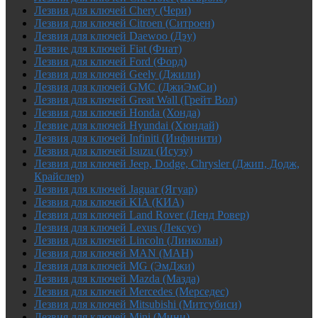
Лезвия для ключей Chery (Чери)
Лезвия для ключей Citroen (Ситроен)
Лезвия для ключей Daewoo (Дэу)
Лезвие для ключей Fiat (Фиат)
Лезвия для ключей Ford (Форд)
Лезвия для ключей Geely (Джили)
Лезвия для ключей GMC (ДжиЭмСи)
Лезвия для ключей Great Wall (Грейт Вол)
Лезвия для ключей Honda (Хонда)
Лезвие для ключей Hyundai (Хюндай)
Лезвия для ключей Infiniti (Инфинити)
Лезвия для ключей Isuzu (Исузу)
Лезвия для ключей Jeep, Dodge, Chrysler (Джип, Додж,
Крайслер)
Лезвия для ключей Jaguar (Ягуар)
Лезвия для ключей KIA (КИА)
Лезвия для ключей Land Rover (Ленд Ровер)
Лезвия для ключей Lexus (Лексус)
Лезвия для ключей Lincoln (Линкольн)
Лезвия для ключей MAN (МАН)
Лезвия для ключей MG (ЭмДжи)
Лезвия для ключей Mazda (Мазда)
Лезвия для ключей Mercedes (Мерседес)
Лезвия для ключей Mitsubishi (Митсубиси)
Лезвия для ключей Mini (Мини)