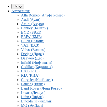
Назад
Автоключи
Alfa Romeo (Альфа Ромео)
Audi (Ауди)
Acura (Акура)
Bentley (Бентли)
BYD (БЮД)
BMW (БМВ)
Buick (Бьюик)
VAZ (ВАЗ)
Volvo (Вольво)
Dodge (Додж)
Daewoo (Дэо)
Infiniti (Инфинити)
Cadillac (Кадиллак)
CAT (КЭТ)
KIA (КИА)
Chrysler (Крайслер)
Lancia (Лянча)
Land-Rover (Ленд Ровер)
Lexus (Лексус)
Lifan (Лифан)
Lincoln (Линкольн)
MG (ЭмДжи)