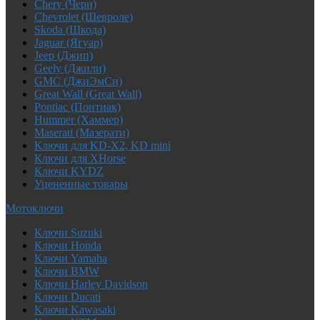
Chery (Чери)
Chevrolet (Шевроле)
Skoda (Шкода)
Jaguar (Ягуар)
Jeep (Джип)
Geely (Джили)
GMC (ДжиЭмСи)
Great Wall (Great Wall)
Pontiac (Понтиак)
Hummer (Хаммер)
Maserati (Мазерати)
Ключи для KD-X2, KD mini
Ключи для XHorse
Ключи KYDZ
Уцененные товары
Мотоключи
Ключи Suzuki
Ключи Honda
Ключи Yamaha
Ключи BMW
Ключи Harley Davidson
Ключи Ducati
Ключи Kawasaki