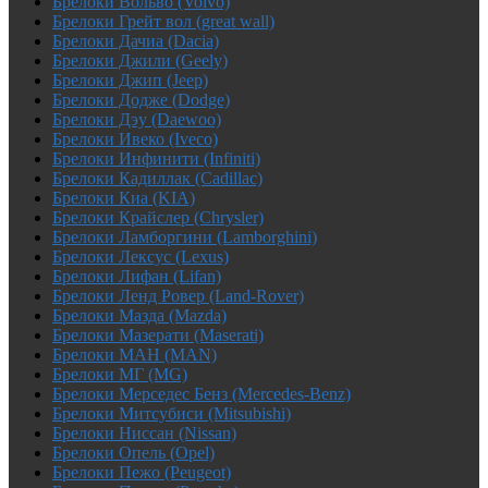
Брелоки Вольво (Volvo)
Брелоки Грейт вол (great wall)
Брелоки Дачиа (Dacia)
Брелоки Джили (Geely)
Брелоки Джип (Jeep)
Брелоки Додже (Dodge)
Брелоки Дэу (Daewoo)
Брелоки Ивеко (Iveco)
Брелоки Инфинити (Infiniti)
Брелоки Кадиллак (Cadillac)
Брелоки Киа (KIA)
Брелоки Крайслер (Chrysler)
Брелоки Ламборгини (Lamborghini)
Брелоки Лексус (Lexus)
Брелоки Лифан (Lifan)
Брелоки Ленд Ровер (Land-Rover)
Брелоки Мазда (Mazda)
Брелоки Мазерати (Maserati)
Брелоки МАН (MAN)
Брелоки МГ (MG)
Брелоки Мерседес Бенз (Mercedes-Benz)
Брелоки Митсубиси (Mitsubishi)
Брелоки Ниссан (Nissan)
Брелоки Опель (Opel)
Брелоки Пежо (Peugeot)