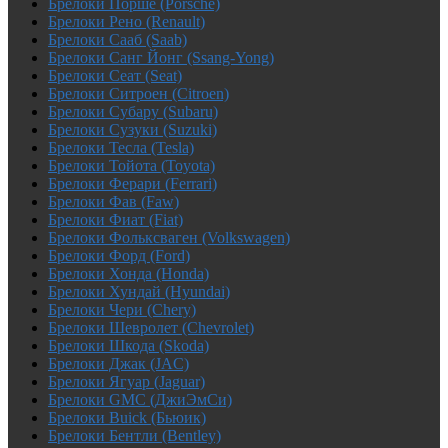
Брелоки Порше (Porsche)
Брелоки Рено (Renault)
Брелоки Сааб (Saab)
Брелоки Санг Йонг (Ssang-Yong)
Брелоки Сеат (Seat)
Брелоки Ситроен (Citroen)
Брелоки Субару (Subaru)
Брелоки Сузуки (Suzuki)
Брелоки Тесла (Tesla)
Брелоки Тойота (Toyota)
Брелоки Ферари (Ferrari)
Брелоки Фав (Faw)
Брелоки Фиат (Fiat)
Брелоки Фольксваген (Volkswagen)
Брелоки Форд (Ford)
Брелоки Хонда (Honda)
Брелоки Хундай (Hyundai)
Брелоки Чери (Chery)
Брелоки Шевролет (Chevrolet)
Брелоки Шкода (Skoda)
Брелоки Джак (JAC)
Брелоки Ягуар (Jaguar)
Брелоки GMC (ДжиЭмСи)
Брелоки Buick (Бьюик)
Брелоки Бентли (Bentley)