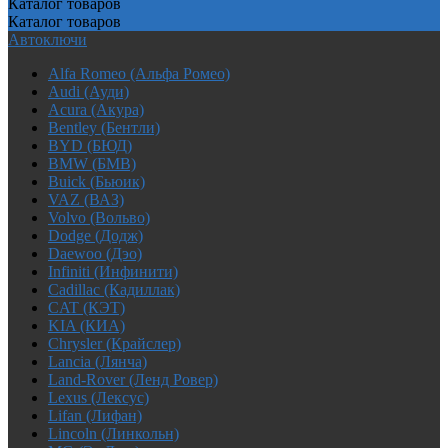
Каталог
товаров
Каталог
товаров
Автоключи
Alfa Romeo (Альфа Ромео)
Audi (Ауди)
Acura (Акура)
Bentley (Бентли)
BYD (БЮД)
BMW (БМВ)
Buick (Бьюик)
VAZ (ВАЗ)
Volvo (Вольво)
Dodge (Додж)
Daewoo (Дэо)
Infiniti (Инфинити)
Cadillac (Кадиллак)
CAT (КЭТ)
KIA (КИА)
Chrysler (Крайслер)
Lancia (Лянча)
Land-Rover (Ленд Ровер)
Lexus (Лексус)
Lifan (Лифан)
Lincoln (Линкольн)