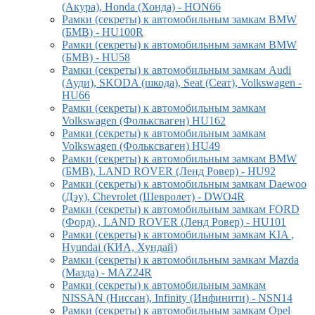
(Акура), Honda (Хонда) - HON66
Рамки (секреты) к автомобильным замкам BMW
(БМВ) - HU100R
Рамки (секреты) к автомобильным замкам BMW
(БМВ) - HU58
Рамки (секреты) к автомобильным замкам Audi
(Ауди), SKODA (шкода), Seat (Сеат), Volkswagen -
HU66
Рамки (секреты) к автомобильным замкам
Volkswagen (Фольксваген) HU162
Рамки (секреты) к автомобильным замкам
Volkswagen (Фольксваген) HU49
Рамки (секреты) к автомобильным замкам BMW
(БМВ), LAND ROVER (Ленд Ровер) - HU92
Рамки (секреты) к автомобильным замкам Daewoo
(Дэу), Chevrolet (Шевролет) - DWO4R
Рамки (секреты) к автомобильным замкам FORD
(Форд) , LAND ROVER (Ленд Ровер) - HU101
Рамки (секреты) к автомобильным замкам KIA ,
Hyundai (КИА, Хундай)
Рамки (секреты) к автомобильным замкам Mazda
(Мазда) - MAZ24R
Рамки (секреты) к автомобильным замкам
NISSAN (Ниссан), Infinity (Инфинити) - NSN14
Рамки (секреты) к автомобильным замкам Opel