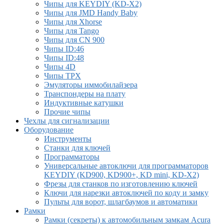
Чипы для KEYDIY (KD-X2)
Чипы для JMD Handy Baby
Чипы для Xhorse
Чипы для Tango
Чипы для CN 900
Чипы ID:46
Чипы ID:48
Чипы 4D
Чипы TPX
Эмуляторы иммобилайзера
Транспондеры на плату
Индуктивные катушки
Прочие чипы
Чехлы для сигнализации
Оборудование
Инструменты
Cтанки для ключей
Программаторы
Универсальные автоключи для программаторов
KEYDIY (KD900, KD900+, KD mini, KD-X2)
Фрезы для станков по изготовлению ключей
Ключи для нарезки автоключей по коду и замку
Пульты для ворот, шлагбаумов и автоматики
Рамки
Рамки (секреты) к автомобильным замкам Acura