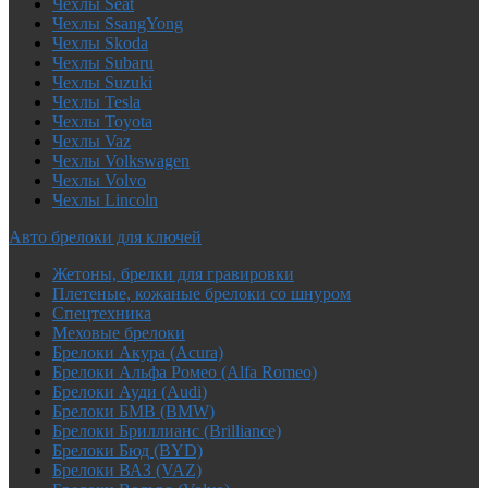
Чехлы Seat
Чехлы SsangYong
Чехлы Skoda
Чехлы Subaru
Чехлы Suzuki
Чехлы Tesla
Чехлы Toyota
Чехлы Vaz
Чехлы Volkswagen
Чехлы Volvo
Чехлы Lincoln
Авто брелоки для ключей
Жетоны, брелки для гравировки
Плетеные, кожаные брелоки со шнуром
Спецтехника
Меховые брелоки
Брелоки Акура (Acura)
Брелоки Альфа Ромео (Alfa Romeo)
Брелоки Ауди (Audi)
Брелоки БМВ (BMW)
Брелоки Бриллианс (Brilliance)
Брелоки Бюд (BYD)
Брелоки ВАЗ (VAZ)