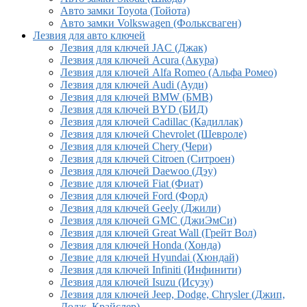
Авто замки Toyota (Тойота)
Авто замки Volkswagen (Фольксваген)
Лезвия для авто ключей
Лезвия для ключей JAC (Джак)
Лезвия для ключей Acura (Акура)
Лезвия для ключей Alfa Romeo (Альфа Ромео)
Лезвия для ключей Audi (Ауди)
Лезвия для ключей BMW (БМВ)
Лезвия для ключей BYD (БИД)
Лезвия для ключей Cadillac (Кадиллак)
Лезвия для ключей Chevrolet (Шевроле)
Лезвия для ключей Chery (Чери)
Лезвия для ключей Citroen (Ситроен)
Лезвия для ключей Daewoo (Дэу)
Лезвие для ключей Fiat (Фиат)
Лезвия для ключей Ford (Форд)
Лезвия для ключей Geely (Джили)
Лезвия для ключей GMC (ДжиЭмСи)
Лезвия для ключей Great Wall (Грейт Вол)
Лезвия для ключей Honda (Хонда)
Лезвие для ключей Hyundai (Хюндай)
Лезвия для ключей Infiniti (Инфинити)
Лезвия для ключей Isuzu (Исузу)
Лезвия для ключей Jeep, Dodge, Chrysler (Джип,
Додж, Крайслер)