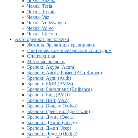
Чехлы Suzuki
Чехлы Tesla
Чехлы Toyota
Чехлы Vaz
Чехлы Volkswagen
Чехлы Volvo
Чехлы Lincoln
Авто брелоки для ключей
Жетоны, брелки для гравировки
Плетеные, кожаные брелоки со шнуром
Спецтехника
Меховые брелоки
Брелоки Акура (Acura)
Брелоки Альфа Ромео (Alfa Romeo)
Брелоки Ауди (Audi)
Брелоки БМВ (BMW)
Брелоки Бриллианс (Brilliance)
Брелоки Бюд (BYD)
Брелоки ВАЗ (VAZ)
Брелоки Вольво (Volvo)
Брелоки Грейт вол (great wall)
Брелоки Дачиа (Dacia)
Брелоки Джили (Geely)
Брелоки Джип (Jeep)
Брелоки Додже (Dodge)