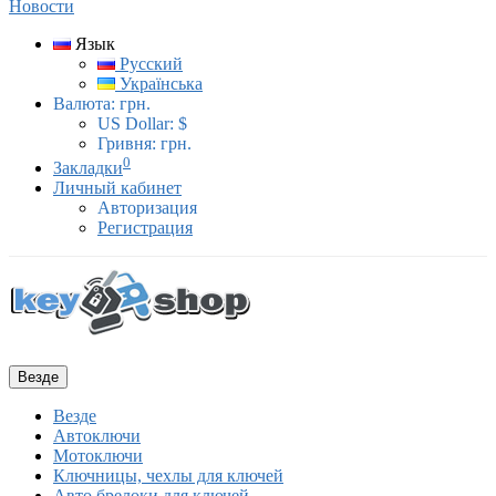
Новости
Язык
Русский
Українська
Валюта:
грн.
US Dollar: $
Гривня: грн.
0
Закладки
Личный кабинет
Авторизация
Регистрация
Везде
Везде
Автоключи
Мотоключи
Ключницы, чехлы для ключей
Авто брелоки для ключей