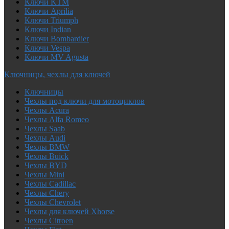
Ключи KTM
Ключи Aprilia
Ключи Triumph
Ключи Indian
Ключи Bombardier
Ключи Vespa
Ключи MV Agusta
Ключницы, чехлы для ключей
Ключницы
Чехлы под ключи для мотоциклов
Чехлы Acura
Чехлы Alfa Romeo
Чехлы Saab
Чехлы Audi
Чехлы BMW
Чехлы Buick
Чехлы BYD
Чехлы Mini
Чехлы Cadillac
Чехлы Chery
Чехлы Chevrolet
Чехлы для ключей Xhorse
Чехлы Citroen