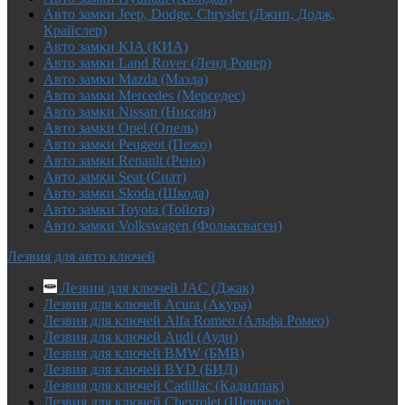
Авто замки Jeep, Dodge, Chrysler (Джип, Додж,
Крайслер)
Авто замки KIA (КИА)
Авто замки Land Rover (Ленд Ровер)
Авто замки Mazda (Мазда)
Авто замки Mercedes (Мерседес)
Авто замки Nissan (Ниссан)
Авто замки Opel (Опель)
Авто замки Peugeot (Пежо)
Авто замки Renault (Рено)
Авто замки Seat (Сиат)
Авто замки Skoda (Шкода)
Авто замки Toyota (Тойота)
Авто замки Volkswagen (Фольксваген)
Лезвия для авто ключей
Лезвия для ключей JAC (Джак)
Лезвия для ключей Acura (Акура)
Лезвия для ключей Alfa Romeo (Альфа Ромео)
Лезвия для ключей Audi (Ауди)
Лезвия для ключей BMW (БМВ)
Лезвия для ключей BYD (БИД)
Лезвия для ключей Cadillac (Кадиллак)
Лезвия для ключей Chevrolet (Шевроле)