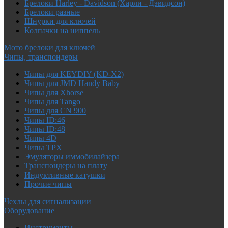
Брелоки Harley - Davidson (Харли - Дэвидсон)
Брелоки разные
Шнурки для ключей
Колпачки на ниппель
Мото брелоки для ключей
Чипы, транспондеры
Чипы для KEYDIY (KD-X2)
Чипы для JMD Handy Baby
Чипы для Xhorse
Чипы для Tango
Чипы для CN 900
Чипы ID:46
Чипы ID:48
Чипы 4D
Чипы TPX
Эмуляторы иммобилайзера
Транспондеры на плату
Индуктивные катушки
Прочие чипы
Чехлы для сигнализации
Оборудование
Инструменты