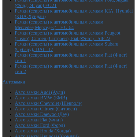
(Форд, Ягуар) FO21
Рамки (секреты) к автомобильным замкам KIA, Hyundai
(КИА,Хундай)
Рамки (секреты) к автомобильным замкам
Mercedes(Мерседес) - HU 64
Рамки (секреты) к автомобильным замкам Peugeot
(Пежо), Citroen (Ситроен), Fiat (Фиат) - SIP 22
Рамки (секреты) к автомобильным замкам Subaru
(Субару), DAT -17
Рамки (секреты) к автомобильным замкам Fiat (Фиат)
тип 1
Рамки (секреты) к автомобильным замкам Fiat (Фиат)
тип 2
Автозамки
Авто замки Audi (Ауди)
Авто замки BMW (БМВ)
Авто замки Chevrolet (Шевроле)
Авто замки Citroen (Ситроен)
Авто замки Daewoo (Дэу)
Авто замки Fiat (Фиат)
Авто замки Ford (Форд)
Авто замки Honda (Хонда)
Авто замки Hyundai (Хюндай)