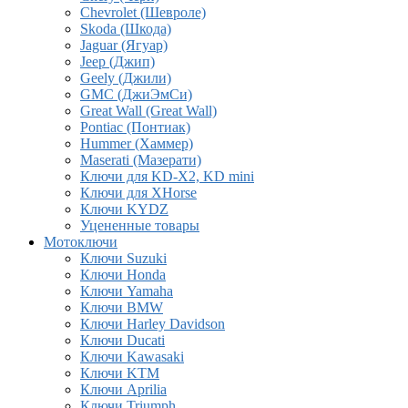
Chevrolet (Шевроле)
Skoda (Шкода)
Jaguar (Ягуар)
Jeep (Джип)
Geely (Джили)
GMC (ДжиЭмСи)
Great Wall (Great Wall)
Pontiac (Понтиак)
Hummer (Хаммер)
Maserati (Мазерати)
Ключи для KD-X2, KD mini
Ключи для XHorse
Ключи KYDZ
Уцененные товары
Мотоключи
Ключи Suzuki
Ключи Honda
Ключи Yamaha
Ключи BMW
Ключи Harley Davidson
Ключи Ducati
Ключи Kawasaki
Ключи KTM
Ключи Aprilia
Ключи Triumph