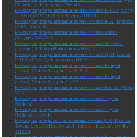
Chevrolet (Шевролет) - DWO4R
Рамки (секреты) к автомобильным замкам FORD (Форд)
, LAND ROVER (Ленд Ровер) - HU101
Рамки (секреты) к автомобильным замкам KIA , Hyundai
(КИА, Хундай)
Рамки (секреты) к автомобильным замкам Mazda
(Мазда) - MAZ24R
Рамки (секреты) к автомобильным замкам NISSAN
(Ниссан), Infinity (Инфинити) - NSN14
Рамки (секреты) к автомобильным замкам Opel (Опель),
CHEVROLET (Шевролет) - HU100
Рамки (секреты) к автомобильным замкам Peugeot
(Пежо), Citroen (Ситроен) - HU83T
Рамки (секреты) к автомобильным замкам Peugeot
(Пежо), Citroen (Ситроен) - VA2
Рамки (секреты) к автомобильным замкам Renault (Рено)
VA2
Рамки (секреты) к автомобильным замкам Toyota
(Тойота)
Рамки (секреты) к автомобильным замкам Toyota
(Тойота) - TOY43
Рамки (секреты)к автомобильным замкам KIA, Hyundai,
Toyota, Lexus (КИА, Хундай, Тойота, Лексус) TOY40,
TOY48
Рамки (секреты) к автомобильным замкам Ford, Jaguar