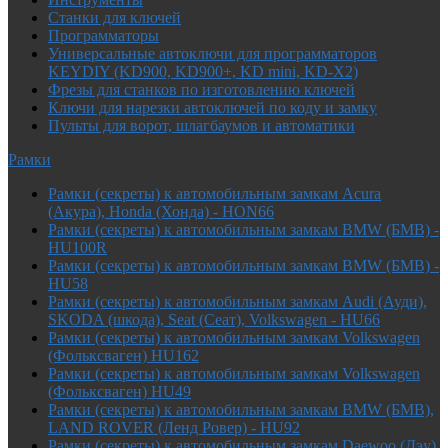
Cтанки для ключей
Программаторы
Универсальные автоключи для программаторов
KEYDIY (KD900, KD900+, KD mini, KD-X2)
Фрезы для станков по изготовлению ключей
Ключи для нарезки автоключей по коду и замку
Пульты для ворот, шлагбаумов и автоматики
Рамки
Рамки (секреты) к автомобильным замкам Acura
(Акура), Honda (Хонда) - HON66
Рамки (секреты) к автомобильным замкам BMW (БМВ) -
HU100R
Рамки (секреты) к автомобильным замкам BMW (БМВ) -
HU58
Рамки (секреты) к автомобильным замкам Audi (Ауди),
SKODA (шкода), Seat (Сеат), Volkswagen - HU66
Рамки (секреты) к автомобильным замкам Volkswagen
(Фольксваген) HU162
Рамки (секреты) к автомобильным замкам Volkswagen
(Фольксваген) HU49
Рамки (секреты) к автомобильным замкам BMW (БМВ),
LAND ROVER (Ленд Ровер) - HU92
Рамки (секреты) к автомобильным замкам Daewoo (Дэу),