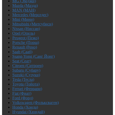
MG (ЭмДжи)
Mazda (Мазда)
MAN (МАН)
Mercedes (Мерседес)
Mini (Мини)
Mitsubishi (Митсубиси)
Nissan (Ниссан)
Opel (Опель)
Peugeot (Пежо)
Porsche (Порш)
Renault (Рено)
Saab (Сааб)
Ssang-Yong (Санг Йонг)
Seat (Сеат)
Citroen (Ситроен)
Subaru (Субару)
Suzuki (Сузуки)
Tesla (Тесла)
Toyota (Тойота)
Ferrari (Феррари)
Fiat (Фиат)
Ford (Форд)
Volkswagen (Фольксваген)
Honda (Хонда)
Hyundai (Хюндай)