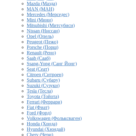
Mazda (Мазда)
MAN (МАН)
Mercedes (Мерседес)
Mini (Мини)
Mitsubishi (Митсубиси)
Nissan (Ниссан)
Opel (Опель)
Peugeot (Пежо)
Porsche (Порш)
Renault (Рено)
Saab (Сааб)
Ssang-Yong (Санг Йонг)
Seat (Сеат)
Citroen (Ситроен)
Subaru (Субару)
Suzuki (Сузуки)
Tesla (Тесла)
Toyota (Тойота)
Ferrari (Феррари)
Fiat (Фиат)
Ford (Форд)
Volkswagen (Фольксваген)
Honda (Хонда)
Hyundai (Хюндай)
Chery (Чери)