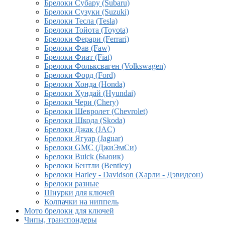
Брелоки Субару (Subaru)
Брелоки Сузуки (Suzuki)
Брелоки Тесла (Tesla)
Брелоки Тойота (Toyota)
Брелоки Ферари (Ferrari)
Брелоки Фав (Faw)
Брелоки Фиат (Fiat)
Брелоки Фольксваген (Volkswagen)
Брелоки Форд (Ford)
Брелоки Хонда (Honda)
Брелоки Хундай (Hyundai)
Брелоки Чери (Chery)
Брелоки Шевролет (Chevrolet)
Брелоки Шкода (Skoda)
Брелоки Джак (JAC)
Брелоки Ягуар (Jaguar)
Брелоки GMC (ДжиЭмСи)
Брелоки Buick (Бьюик)
Брелоки Бентли (Bentley)
Брелоки Harley - Davidson (Харли - Дэвидсон)
Брелоки разные
Шнурки для ключей
Колпачки на ниппель
Мото брелоки для ключей
Чипы, транспондеры