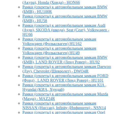
(Акура), Honda (Хонда) - HON66
Рамки (секреты) к автомобильным замкам BMW
(БМВ) - HU100R
Рамки (секреты) к автомобильным замкам BMW
(БМВ) - HU58
Рамки (секреты) к автомобильным замкам Audi
(Ауди), SKODA (шкода), Seat (Сеат), Volkswagen -
HU66
Рамки (секреты) к автомобильным замкам
Volkswagen (Фольксваген) HU162
Рамки (секреты) к автомобильным замкам
Volkswagen (Фольксваген) HU49
Рамки (секреты) к автомобильным замкам BMW
(БМВ), LAND ROVER (Ленд Ровер) - HU92
Рамки (секреты) к автомобильным замкам Daewoo
(Дэу), Chevrolet (Шевролет) - DWO4R
Рамки (секреты) к автомобильным замкам FORD
(Форд) , LAND ROVER (Ленд Ровер) - HU101
Рамки (секреты) к автомобильным замкам KIA ,
Hyundai (КИА, Хундай)
Рамки (секреты) к автомобильным замкам Mazda
(Мазда) - MAZ24R
Рамки (секреты) к автомобильным замкам
NISSAN (Ниссан), Infinity (Инфинити) - NSN14
Рамки (секреты) к автомобильным замкам Opel