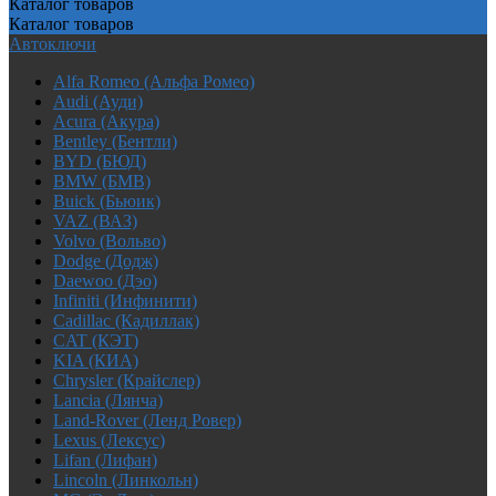
Каталог
товаров
Каталог
товаров
Автоключи
Alfa Romeo (Альфа Ромео)
Audi (Ауди)
Acura (Акура)
Bentley (Бентли)
BYD (БЮД)
BMW (БМВ)
Buick (Бьюик)
VAZ (ВАЗ)
Volvo (Вольво)
Dodge (Додж)
Daewoo (Дэо)
Infiniti (Инфинити)
Cadillac (Кадиллак)
CAT (КЭТ)
KIA (КИА)
Chrysler (Крайслер)
Lancia (Лянча)
Land-Rover (Ленд Ровер)
Lexus (Лексус)
Lifan (Лифан)
Lincoln (Линкольн)