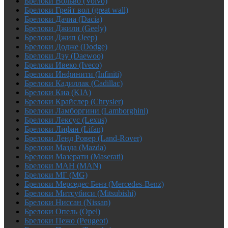
Брелоки Вольво (Volvo)
Брелоки Грейт вол (great wall)
Брелоки Дачиа (Dacia)
Брелоки Джили (Geely)
Брелоки Джип (Jeep)
Брелоки Додже (Dodge)
Брелоки Дэу (Daewoo)
Брелоки Ивеко (Iveco)
Брелоки Инфинити (Infiniti)
Брелоки Кадиллак (Cadillac)
Брелоки Киа (KIA)
Брелоки Крайслер (Chrysler)
Брелоки Ламборгини (Lamborghini)
Брелоки Лексус (Lexus)
Брелоки Лифан (Lifan)
Брелоки Ленд Ровер (Land-Rover)
Брелоки Мазда (Mazda)
Брелоки Мазерати (Maserati)
Брелоки МАН (MAN)
Брелоки МГ (MG)
Брелоки Мерседес Бенз (Mercedes-Benz)
Брелоки Митсубиси (Mitsubishi)
Брелоки Ниссан (Nissan)
Брелоки Опель (Opel)
Брелоки Пежо (Peugeot)