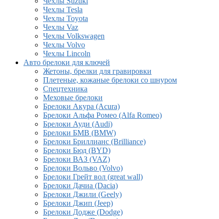
Чехлы Suzuki
Чехлы Tesla
Чехлы Toyota
Чехлы Vaz
Чехлы Volkswagen
Чехлы Volvo
Чехлы Lincoln
Авто брелоки для ключей
Жетоны, брелки для гравировки
Плетеные, кожаные брелоки со шнуром
Спецтехника
Меховые брелоки
Брелоки Акура (Acura)
Брелоки Альфа Ромео (Alfa Romeo)
Брелоки Ауди (Audi)
Брелоки БМВ (BMW)
Брелоки Бриллианс (Brilliance)
Брелоки Бюд (BYD)
Брелоки ВАЗ (VAZ)
Брелоки Вольво (Volvo)
Брелоки Грейт вол (great wall)
Брелоки Дачиа (Dacia)
Брелоки Джили (Geely)
Брелоки Джип (Jeep)
Брелоки Додже (Dodge)