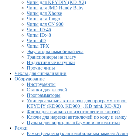
Чипы для KEYDIY (KD-X2)
Чипы для JMD Handy Baby
Чипы для Xhorse
Чипы для Tango
Чипы для CN 900
Чипы ID:46
Чипы ID:48
Чипы 4D
Чипы TPX
Эмуляторы иммобилайзера
Транспондеры на плату
Индуктивные катушки
Прочие чипы
Чехлы для сигнализации
Оборудование
Инструменты
Cтанки для ключей
Программаторы
Универсальные автоключи для программаторов
KEYDIY (KD900, KD900+, KD mini, KD-X2)
Фрезы для станков по изготовлению ключей
Ключи для нарезки автоключей по коду и замку
Пульты для ворот, шлагбаумов и автоматики
Рамки
Рамки (секреты) к автомобильным замкам Acura