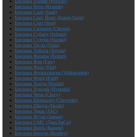
Брелоки Порше (Porsche)
Брелоки Рено (Renault)
Брелоки Сааб (Saab)
Брелоки Санг Йонг (Ssang-Yong)
Брелоки Сеат (Seat)
Брелоки Ситроен (Citroen)
Брелоки Субару (Subaru)
Брелоки Сузуки (Suzuki)
Брелоки Тесла (Tesla)
Брелоки Тойота (Toyota)
Брелоки Ферари (Ferrari)
Брелоки Фав (Faw)
Брелоки Фиат (Fiat)
Брелоки Фольксваген (Volkswagen)
Брелоки Форд (Ford)
Брелоки Хонда (Honda)
Брелоки Хундай (Hyundai)
Брелоки Чери (Chery)
Брелоки Шевролет (Chevrolet)
Брелоки Шкода (Skoda)
Брелоки Джак (JAC)
Брелоки Ягуар (Jaguar)
Брелоки GMC (ДжиЭмСи)
Брелоки Buick (Бьюик)
Брелоки Бентли (Bentley)