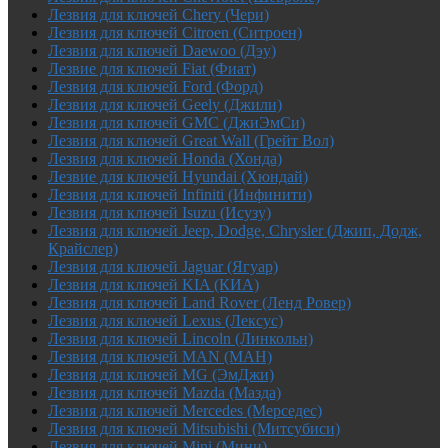
Лезвия для ключей Chery (Чери)
Лезвия для ключей Citroen (Ситроен)
Лезвия для ключей Daewoo (Дэу)
Лезвие для ключей Fiat (Фиат)
Лезвия для ключей Ford (Форд)
Лезвия для ключей Geely (Джили)
Лезвия для ключей GMC (ДжиЭмСи)
Лезвия для ключей Great Wall (Грейт Вол)
Лезвия для ключей Honda (Хонда)
Лезвие для ключей Hyundai (Хюндай)
Лезвия для ключей Infiniti (Инфинити)
Лезвия для ключей Isuzu (Исузу)
Лезвия для ключей Jeep, Dodge, Chrysler (Джип, Додж,
Крайслер)
Лезвия для ключей Jaguar (Ягуар)
Лезвия для ключей KIA (КИА)
Лезвия для ключей Land Rover (Ленд Ровер)
Лезвия для ключей Lexus (Лексус)
Лезвия для ключей Lincoln (Линкольн)
Лезвия для ключей MAN (МАН)
Лезвия для ключей MG (ЭмДжи)
Лезвия для ключей Mazda (Мазда)
Лезвия для ключей Mercedes (Мерседес)
Лезвия для ключей Mitsubishi (Митсубиси)
Лезвия для ключей Mini (Мини)