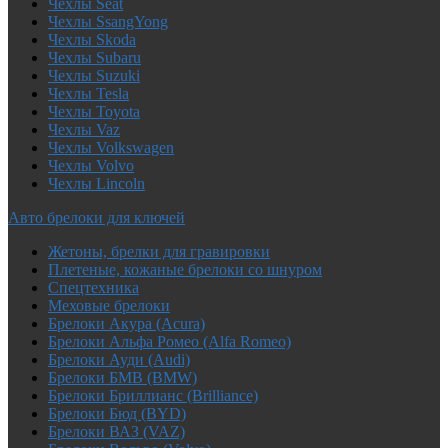
Чехлы Seat
Чехлы SsangYong
Чехлы Skoda
Чехлы Subaru
Чехлы Suzuki
Чехлы Tesla
Чехлы Toyota
Чехлы Vaz
Чехлы Volkswagen
Чехлы Volvo
Чехлы Lincoln
Авто брелоки для ключей
Жетоны, брелки для гравировки
Плетеные, кожаные брелоки со шнуром
Спецтехника
Меховые брелоки
Брелоки Акура (Acura)
Брелоки Альфа Ромео (Alfa Romeo)
Брелоки Ауди (Audi)
Брелоки БМВ (BMW)
Брелоки Бриллианс (Brilliance)
Брелоки Бюд (BYD)
Брелоки ВАЗ (VAZ)