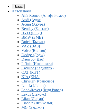
Назад
Автоключи
Alfa Romeo (Альфа Ромео)
Audi (Ауди)
Acura (Акура)
Bentley (Бентли)
BYD (БЮД)
BMW (БМВ)
Buick (Бьюик)
VAZ (ВАЗ)
Volvo (Вольво)
Dodge (Додж)
Daewoo (Дэо)
Infiniti (Инфинити)
Cadillac (Кадиллак)
CAT (КЭТ)
KIA (КИА)
Chrysler (Крайслер)
Lancia (Лянча)
Land-Rover (Ленд Ровер)
Lexus (Лексус)
Lifan (Лифан)
Lincoln (Линкольн)
MG (ЭмДжи)