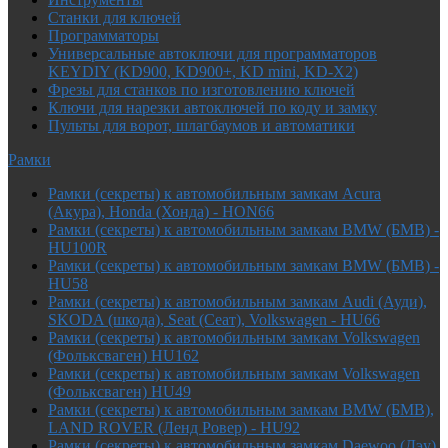
Cтанки для ключей
Программаторы
Универсальные автоключи для программаторов
KEYDIY (KD900, KD900+, KD mini, KD-X2)
Фрезы для станков по изготовлению ключей
Ключи для нарезки автоключей по коду и замку
Пульты для ворот, шлагбаумов и автоматики
Рамки
Рамки (секреты) к автомобильным замкам Acura
(Акура), Honda (Хонда) - HON66
Рамки (секреты) к автомобильным замкам BMW (БМВ) -
HU100R
Рамки (секреты) к автомобильным замкам BMW (БМВ) -
HU58
Рамки (секреты) к автомобильным замкам Audi (Ауди),
SKODA (шкода), Seat (Сеат), Volkswagen - HU66
Рамки (секреты) к автомобильным замкам Volkswagen
(Фольксваген) HU162
Рамки (секреты) к автомобильным замкам Volkswagen
(Фольксваген) HU49
Рамки (секреты) к автомобильным замкам BMW (БМВ),
LAND ROVER (Ленд Ровер) - HU92
Рамки (секреты) к автомобильным замкам Daewoo (Дэу),