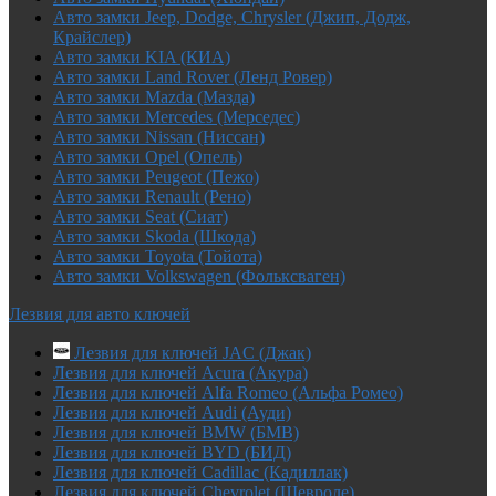
Авто замки Jeep, Dodge, Chrysler (Джип, Додж,
Крайслер)
Авто замки KIA (КИА)
Авто замки Land Rover (Ленд Ровер)
Авто замки Mazda (Мазда)
Авто замки Mercedes (Мерседес)
Авто замки Nissan (Ниссан)
Авто замки Opel (Опель)
Авто замки Peugeot (Пежо)
Авто замки Renault (Рено)
Авто замки Seat (Сиат)
Авто замки Skoda (Шкода)
Авто замки Toyota (Тойота)
Авто замки Volkswagen (Фольксваген)
Лезвия для авто ключей
Лезвия для ключей JAC (Джак)
Лезвия для ключей Acura (Акура)
Лезвия для ключей Alfa Romeo (Альфа Ромео)
Лезвия для ключей Audi (Ауди)
Лезвия для ключей BMW (БМВ)
Лезвия для ключей BYD (БИД)
Лезвия для ключей Cadillac (Кадиллак)
Лезвия для ключей Chevrolet (Шевроле)