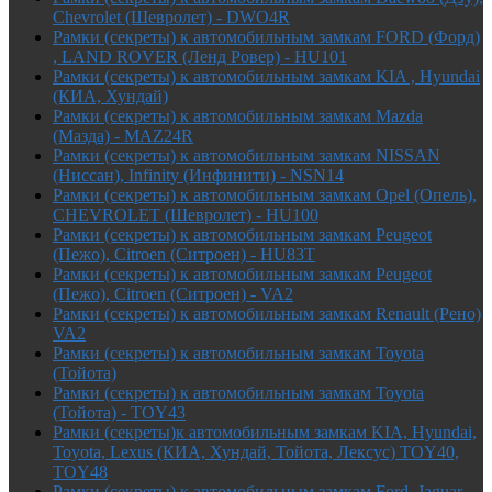
Chevrolet (Шевролет) - DWO4R
Рамки (секреты) к автомобильным замкам FORD (Форд)
, LAND ROVER (Ленд Ровер) - HU101
Рамки (секреты) к автомобильным замкам KIA , Hyundai
(КИА, Хундай)
Рамки (секреты) к автомобильным замкам Mazda
(Мазда) - MAZ24R
Рамки (секреты) к автомобильным замкам NISSAN
(Ниссан), Infinity (Инфинити) - NSN14
Рамки (секреты) к автомобильным замкам Opel (Опель),
CHEVROLET (Шевролет) - HU100
Рамки (секреты) к автомобильным замкам Peugeot
(Пежо), Citroen (Ситроен) - HU83T
Рамки (секреты) к автомобильным замкам Peugeot
(Пежо), Citroen (Ситроен) - VA2
Рамки (секреты) к автомобильным замкам Renault (Рено)
VA2
Рамки (секреты) к автомобильным замкам Toyota
(Тойота)
Рамки (секреты) к автомобильным замкам Toyota
(Тойота) - TOY43
Рамки (секреты)к автомобильным замкам KIA, Hyundai,
Toyota, Lexus (КИА, Хундай, Тойота, Лексус) TOY40,
TOY48
Рамки (секреты) к автомобильным замкам Ford, Jaguar