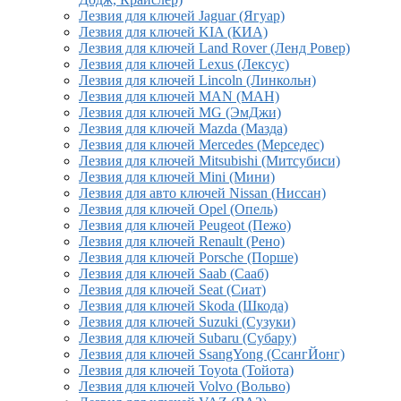
Лезвия для ключей Jaguar (Ягуар)
Лезвия для ключей KIA (КИА)
Лезвия для ключей Land Rover (Ленд Ровер)
Лезвия для ключей Lexus (Лексус)
Лезвия для ключей Lincoln (Линкольн)
Лезвия для ключей MAN (МАН)
Лезвия для ключей MG (ЭмДжи)
Лезвия для ключей Mazda (Мазда)
Лезвия для ключей Mercedes (Мерседес)
Лезвия для ключей Mitsubishi (Митсубиси)
Лезвия для ключей Mini (Мини)
Лезвия для авто ключей Nissan (Ниссан)
Лезвия для ключей Opel (Опель)
Лезвия для ключей Peugeot (Пежо)
Лезвия для ключей Renault (Рено)
Лезвия для ключей Porsche (Порше)
Лезвия для ключей Saab (Сааб)
Лезвия для ключей Seat (Сиат)
Лезвия для ключей Skoda (Шкода)
Лезвия для ключей Suzuki (Сузуки)
Лезвия для ключей Subaru (Субару)
Лезвия для ключей SsangYong (СсангЙонг)
Лезвия для ключей Toyota (Тойота)
Лезвия для ключей Volvo (Вольво)