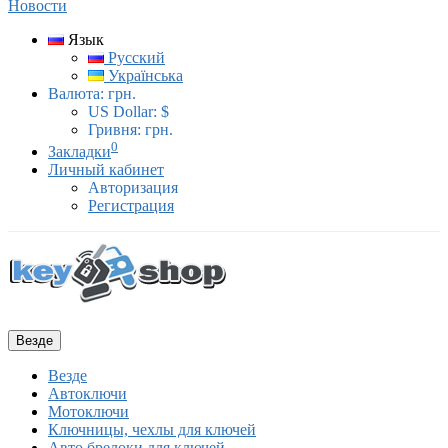
Новости
Язык
Русский
Українська
Валюта:
грн.
US Dollar: $
Гривня: грн.
0
Закладки
Личный кабинет
Авторизация
Регистрация
Везде
Везде
Автоключи
Мотоключи
Ключницы, чехлы для ключей
Авто брелоки для ключей