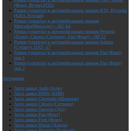
(Форд, Ягуар) FO21
Рамки (секреты) к автомобильным замкам KIA, Hyundai
(КИА,Хундай)
Рамки (секреты) к автомобильным замкам
Mercedes(Мерседес) - HU 64
Рамки (секреты) к автомобильным замкам Peugeot
(Пежо), Citroen (Ситроен), Fiat (Фиат) - SIP 22
Рамки (секреты) к автомобильным замкам Subaru
(Субару), DAT -17
Рамки (секреты) к автомобильным замкам Fiat (Фиат)
тип 1
Рамки (секреты) к автомобильным замкам Fiat (Фиат)
тип 2
Автозамки
Авто замки Audi (Ауди)
Авто замки BMW (БМВ)
Авто замки Chevrolet (Шевроле)
Авто замки Citroen (Ситроен)
Авто замки Daewoo (Дэу)
Авто замки Fiat (Фиат)
Авто замки Ford (Форд)
Авто замки Honda (Хонда)
Авто замки Hyundai (Хюндай)