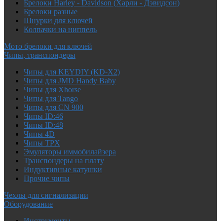
Брелоки Harley - Davidson (Харли - Дэвидсон)
Брелоки разные
Шнурки для ключей
Колпачки на ниппель
Мото брелоки для ключей
Чипы, транспондеры
Чипы для KEYDIY (KD-X2)
Чипы для JMD Handy Baby
Чипы для Xhorse
Чипы для Tango
Чипы для CN 900
Чипы ID:46
Чипы ID:48
Чипы 4D
Чипы TPX
Эмуляторы иммобилайзера
Транспондеры на плату
Индуктивные катушки
Прочие чипы
Чехлы для сигнализации
Оборудование
Инструменты