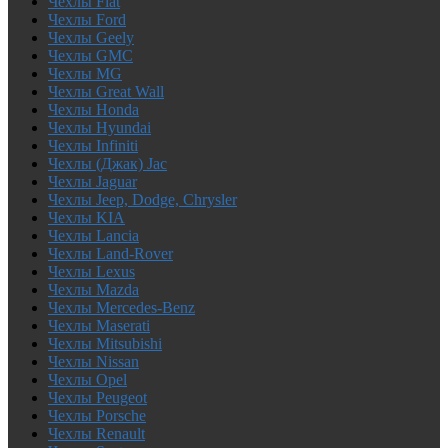
Чехлы Fiat
Чехлы Ford
Чехлы Geely
Чехлы GMC
Чехлы MG
Чехлы Great Wall
Чехлы Honda
Чехлы Hyundai
Чехлы Infiniti
Чехлы (Джак) Jac
Чехлы Jaguar
Чехлы Jeep, Dodge, Chrysler
Чехлы KIA
Чехлы Lancia
Чехлы Land-Rover
Чехлы Lexus
Чехлы Mazda
Чехлы Mercedes-Benz
Чехлы Maserati
Чехлы Mitsubishi
Чехлы Nissan
Чехлы Opel
Чехлы Peugeot
Чехлы Porsche
Чехлы Renault