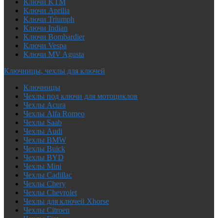
Ключи KTM
Ключи Aprilia
Ключи Triumph
Ключи Indian
Ключи Bombardier
Ключи Vespa
Ключи MV Agusta
Ключницы, чехлы для ключей
Ключницы
Чехлы под ключи для мотоциклов
Чехлы Acura
Чехлы Alfa Romeo
Чехлы Saab
Чехлы Audi
Чехлы BMW
Чехлы Buick
Чехлы BYD
Чехлы Mini
Чехлы Cadillac
Чехлы Chery
Чехлы Chevrolet
Чехлы для ключей Xhorse
Чехлы Citroen