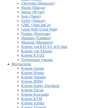
Chevrolet (Шевроле)
Skoda (Шкода)
Jaguar (Ягуар)
Jeep (Джип)
Geely (Джили)
GMC (ДжиЭмСи)
Great Wall (Great Wall)
Pontiac (Понтиак)
Hummer (Хаммер)
Maserati (Мазерати)
Ключи для KD-X2, KD mini
Ключи для XHorse
Ключи KYDZ
Уцененные товары
Мотоключи
Ключи Suzuki
Ключи Honda
Ключи Yamaha
Ключи BMW
Ключи Harley Davidson
Ключи Ducati
Ключи Kawasaki
Ключи KTM
Ключи Aprilia
Ключи Triumph