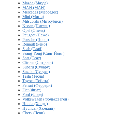
Mazda (Мазда)
MAN (МАН)
Mercedes (Мерседес)
Mini (Мини)
Mitsubishi (Митсубиси)
Nissan (Ниссан)
Opel (Опель)
Peugeot (Пежо)
Porsche (Порш)
Renault (Рено)
Saab (Сааб)
Ssang-Yong (Санг Йонг)
Seat (Сеат)
Citroen (Ситроен)
Subaru (Субару)
Suzuki (Сузуки)
Tesla (Тесла)
Toyota (Тойота)
Ferrari (Феррари)
Fiat (Фиат)
Ford (Форд)
Volkswagen (Фольксваген)
Honda (Хонда)
Hyundai (Хюндай)
Chery (Чери)