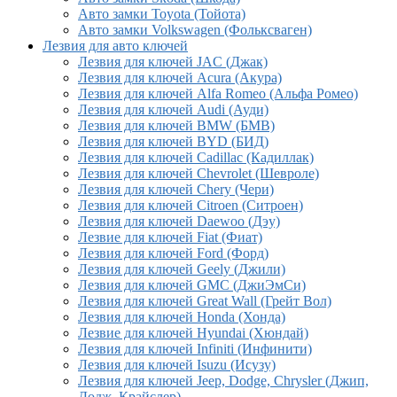
Авто замки Toyota (Тойота)
Авто замки Volkswagen (Фольксваген)
Лезвия для авто ключей
Лезвия для ключей JAC (Джак)
Лезвия для ключей Acura (Акура)
Лезвия для ключей Alfa Romeo (Альфа Ромео)
Лезвия для ключей Audi (Ауди)
Лезвия для ключей BMW (БМВ)
Лезвия для ключей BYD (БИД)
Лезвия для ключей Cadillac (Кадиллак)
Лезвия для ключей Chevrolet (Шевроле)
Лезвия для ключей Chery (Чери)
Лезвия для ключей Citroen (Ситроен)
Лезвия для ключей Daewoo (Дэу)
Лезвие для ключей Fiat (Фиат)
Лезвия для ключей Ford (Форд)
Лезвия для ключей Geely (Джили)
Лезвия для ключей GMC (ДжиЭмСи)
Лезвия для ключей Great Wall (Грейт Вол)
Лезвия для ключей Honda (Хонда)
Лезвие для ключей Hyundai (Хюндай)
Лезвия для ключей Infiniti (Инфинити)
Лезвия для ключей Isuzu (Исузу)
Лезвия для ключей Jeep, Dodge, Chrysler (Джип,
Додж, Крайслер)