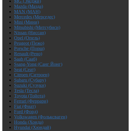
MG (ЭмДжи)
Mazda (Мазда)
MAN (МАН)
Mercedes (Мерседес)
Mini (Мини)
Mitsubishi (Митсубиси)
Nissan (Ниссан)
Opel (Опель)
Peugeot (Пежо)
Porsche (Порш)
Renault (Рено)
Saab (Сааб)
Ssang-Yong (Санг Йонг)
Seat (Сеат)
Citroen (Ситроен)
Subaru (Субару)
Suzuki (Сузуки)
Tesla (Тесла)
Toyota (Тойота)
Ferrari (Феррари)
Fiat (Фиат)
Ford (Форд)
Volkswagen (Фольксваген)
Honda (Хонда)
Hyundai (Хюндай)