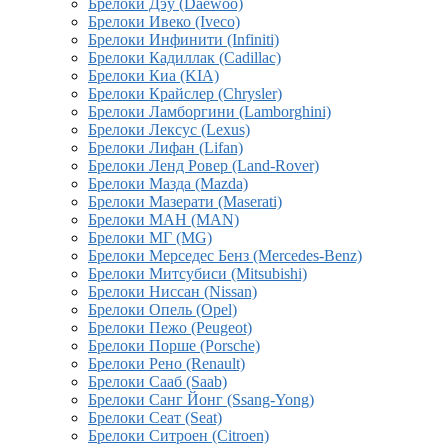
Брелоки Дэу (Daewoo)
Брелоки Ивеко (Iveco)
Брелоки Инфинити (Infiniti)
Брелоки Кадиллак (Cadillac)
Брелоки Киа (KIA)
Брелоки Крайслер (Chrysler)
Брелоки Ламборгини (Lamborghini)
Брелоки Лексус (Lexus)
Брелоки Лифан (Lifan)
Брелоки Ленд Ровер (Land-Rover)
Брелоки Мазда (Mazda)
Брелоки Мазерати (Maserati)
Брелоки МАН (MAN)
Брелоки МГ (MG)
Брелоки Мерседес Бенз (Mercedes-Benz)
Брелоки Митсубиси (Mitsubishi)
Брелоки Ниссан (Nissan)
Брелоки Опель (Opel)
Брелоки Пежо (Peugeot)
Брелоки Порше (Porsche)
Брелоки Рено (Renault)
Брелоки Сааб (Saab)
Брелоки Санг Йонг (Ssang-Yong)
Брелоки Сеат (Seat)
Брелоки Ситроен (Citroen)