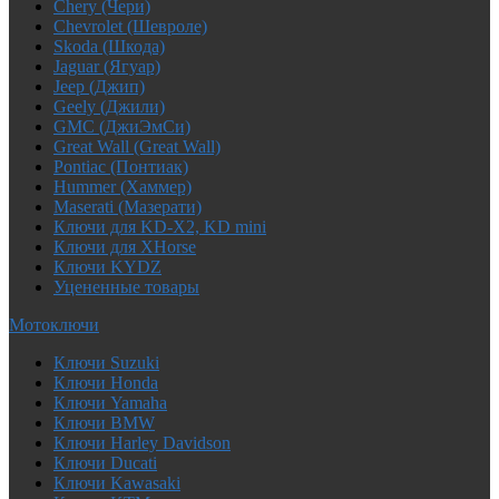
Chery (Чери)
Chevrolet (Шевроле)
Skoda (Шкода)
Jaguar (Ягуар)
Jeep (Джип)
Geely (Джили)
GMC (ДжиЭмСи)
Great Wall (Great Wall)
Pontiac (Понтиак)
Hummer (Хаммер)
Maserati (Мазерати)
Ключи для KD-X2, KD mini
Ключи для XHorse
Ключи KYDZ
Уцененные товары
Мотоключи
Ключи Suzuki
Ключи Honda
Ключи Yamaha
Ключи BMW
Ключи Harley Davidson
Ключи Ducati
Ключи Kawasaki