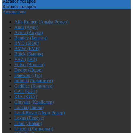
Каталог
товаров
Каталог
товаров
Автоключи
Alfa Romeo (Альфа Ромео)
Audi (Ауди)
Acura (Акура)
Bentley (Бентли)
BYD (БЮД)
BMW (БМВ)
Buick (Бьюик)
VAZ (ВАЗ)
Volvo (Вольво)
Dodge (Додж)
Daewoo (Дэо)
Infiniti (Инфинити)
Cadillac (Кадиллак)
CAT (КЭТ)
KIA (КИА)
Chrysler (Крайслер)
Lancia (Лянча)
Land-Rover (Ленд Ровер)
Lexus (Лексус)
Lifan (Лифан)
Lincoln (Линкольн)