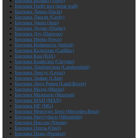
Брелоки Вольво (Volvo)
Брелоки Грейт вол (great wall)
Брелоки Дачиа (Dacia)
Брелоки Джили (Geely)
Брелоки Джип (Jeep)
Брелоки Додже (Dodge)
Брелоки Дэу (Daewoo)
Брелоки Ивеко (Iveco)
Брелоки Инфинити (Infiniti)
Брелоки Кадиллак (Cadillac)
Брелоки Киа (KIA)
Брелоки Крайслер (Chrysler)
Брелоки Ламборгини (Lamborghini)
Брелоки Лексус (Lexus)
Брелоки Лифан (Lifan)
Брелоки Ленд Ровер (Land-Rover)
Брелоки Мазда (Mazda)
Брелоки Мазерати (Maserati)
Брелоки МАН (MAN)
Брелоки МГ (MG)
Брелоки Мерседес Бенз (Mercedes-Benz)
Брелоки Митсубиси (Mitsubishi)
Брелоки Ниссан (Nissan)
Брелоки Опель (Opel)
Брелоки Пежо (Peugeot)