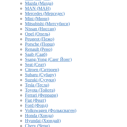
Mazda (Мазда)
MAN (МАН)
Mercedes (Мерседес)
Mini (Мини)
Mitsubishi (Митсубиси)
Nissan (Ниссан)
Opel (Опель)
Peugeot (Пежо)
Porsche (Порш)
Renault (Рено)
Saab (Сааб)
Ssang-Yong (Санг Йонг)
Seat (Сеат)
Citroen (Ситроен)
Subaru (Субару)
Suzuki (Сузуки)
Tesla (Тесла)
Toyota (Тойота)
Ferrari (Феррари)
Fiat (Фиат)
Ford (Форд)
Volkswagen (Фольксваген)
Honda (Хонда)
Hyundai (Хюндай)
Chery (Чери)