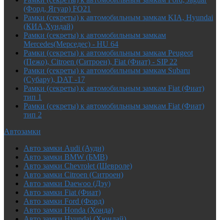
(Форд, Ягуар) FO21
Рамки (секреты) к автомобильным замкам KIA, Hyundai
(КИА,Хундай)
Рамки (секреты) к автомобильным замкам
Mercedes(Мерседес) - HU 64
Рамки (секреты) к автомобильным замкам Peugeot
(Пежо), Citroen (Ситроен), Fiat (Фиат) - SIP 22
Рамки (секреты) к автомобильным замкам Subaru
(Субару), DAT -17
Рамки (секреты) к автомобильным замкам Fiat (Фиат)
тип 1
Рамки (секреты) к автомобильным замкам Fiat (Фиат)
тип 2
Автозамки
Авто замки Audi (Ауди)
Авто замки BMW (БМВ)
Авто замки Chevrolet (Шевроле)
Авто замки Citroen (Ситроен)
Авто замки Daewoo (Дэу)
Авто замки Fiat (Фиат)
Авто замки Ford (Форд)
Авто замки Honda (Хонда)
Авто замки Hyundai (Хюндай)