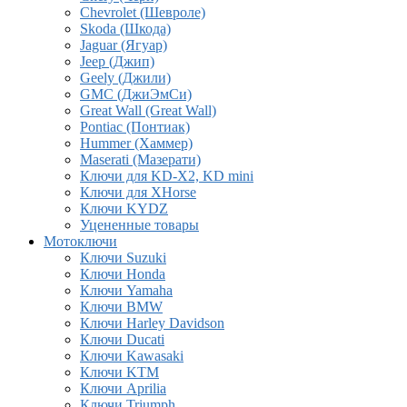
Chevrolet (Шевроле)
Skoda (Шкода)
Jaguar (Ягуар)
Jeep (Джип)
Geely (Джили)
GMC (ДжиЭмСи)
Great Wall (Great Wall)
Pontiac (Понтиак)
Hummer (Хаммер)
Maserati (Мазерати)
Ключи для KD-X2, KD mini
Ключи для XHorse
Ключи KYDZ
Уцененные товары
Мотоключи
Ключи Suzuki
Ключи Honda
Ключи Yamaha
Ключи BMW
Ключи Harley Davidson
Ключи Ducati
Ключи Kawasaki
Ключи KTM
Ключи Aprilia
Ключи Triumph