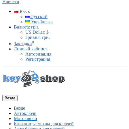
Новости
Язык
Русский
Українська
Валюта:
грн.
US Dollar: $
Гривня: грн.
0
Закладки
Личный кабинет
Авторизация
Регистрация
Везде
Везде
Автоключи
Мотоключи
Ключницы, чехлы для ключей
Авто брелоки для ключей