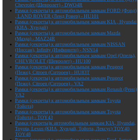
Chevrolet (Шевролет) - DWO4R
Рамки (секреты) к автомобильным замкам FORD (Форд)
, LAND ROVER (Ленд Ровер) - HU101
Рамки (секреты) к автомобильным замкам KIA , Hyundai
(КИА, Хундай)
Рамки (секреты) к автомобильным замкам Mazda
(Мазда) - MAZ24R
Рамки (секреты) к автомобильным замкам NISSAN
(Ниссан), Infinity (Инфинити) - NSN14
Рамки (секреты) к автомобильным замкам Opel (Опель),
CHEVROLET (Шевролет) - HU100
Рамки (секреты) к автомобильным замкам Peugeot
(Пежо), Citroen (Ситроен) - HU83T
Рамки (секреты) к автомобильным замкам Peugeot
(Пежо), Citroen (Ситроен) - VA2
Рамки (секреты) к автомобильным замкам Renault (Рено)
VA2
Рамки (секреты) к автомобильным замкам Toyota
(Тойота)
Рамки (секреты) к автомобильным замкам Toyota
(Тойота) - TOY43
Рамки (секреты)к автомобильным замкам KIA, Hyundai,
Toyota, Lexus (КИА, Хундай, Тойота, Лексус) TOY40,
TOY48
Рамки (секреты) к автомобильным замкам Ford, Jaguar