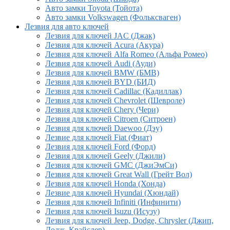
Авто замки Toyota (Тойота)
Авто замки Volkswagen (Фольксваген)
Лезвия для авто ключей
Лезвия для ключей JAC (Джак)
Лезвия для ключей Acura (Акура)
Лезвия для ключей Alfa Romeo (Альфа Ромео)
Лезвия для ключей Audi (Ауди)
Лезвия для ключей BMW (БМВ)
Лезвия для ключей BYD (БИД)
Лезвия для ключей Cadillac (Кадиллак)
Лезвия для ключей Chevrolet (Шевроле)
Лезвия для ключей Chery (Чери)
Лезвия для ключей Citroen (Ситроен)
Лезвия для ключей Daewoo (Дэу)
Лезвие для ключей Fiat (Фиат)
Лезвия для ключей Ford (Форд)
Лезвия для ключей Geely (Джили)
Лезвия для ключей GMC (ДжиЭмСи)
Лезвия для ключей Great Wall (Грейт Вол)
Лезвия для ключей Honda (Хонда)
Лезвие для ключей Hyundai (Хюндай)
Лезвия для ключей Infiniti (Инфинити)
Лезвия для ключей Isuzu (Исузу)
Лезвия для ключей Jeep, Dodge, Chrysler (Джип,
Додж, Крайслер)