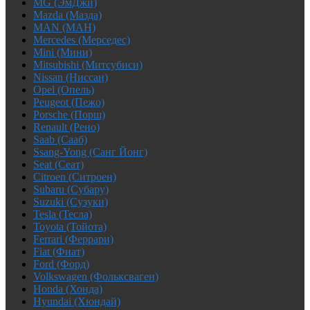
MG (ЭмДжи)
Mazda (Мазда)
MAN (МАН)
Mercedes (Мерседес)
Mini (Мини)
Mitsubishi (Митсубиси)
Nissan (Ниссан)
Opel (Опель)
Peugeot (Пежо)
Porsche (Порш)
Renault (Рено)
Saab (Сааб)
Ssang-Yong (Санг Йонг)
Seat (Сеат)
Citroen (Ситроен)
Subaru (Субару)
Suzuki (Сузуки)
Tesla (Тесла)
Toyota (Тойота)
Ferrari (Феррари)
Fiat (Фиат)
Ford (Форд)
Volkswagen (Фольксваген)
Honda (Хонда)
Hyundai (Хюндай)