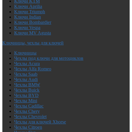
Ключи KTM
Ключи Aprilia
Ключи Triumph
Ключи Indian
Ключи Bombardier
Ключи Vespa
Ключи MV Agusta
Ключницы, чехлы для ключей
Ключницы
Чехлы под ключи для мотоциклов
Чехлы Acura
Чехлы Alfa Romeo
Чехлы Saab
Чехлы Audi
Чехлы BMW
Чехлы Buick
Чехлы BYD
Чехлы Mini
Чехлы Cadillac
Чехлы Chery
Чехлы Chevrolet
Чехлы для ключей Xhorse
Чехлы Citroen