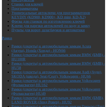
Cтанки для ключей
Программаторы
Универсальные автоключи для программаторов
KEYDIY (KD900, KD900+, KD mini, KD-X2)
Фрезы для станков по изготовлению ключей
Ключи для нарезки автоключей по коду и замку
Пульты для ворот, шлагбаумов и автоматики
Рамки
Рамки (секреты) к автомобильным замкам Acura
(Акура), Honda (Хонда) - HON66
Рамки (секреты) к автомобильным замкам BMW (БМВ) -
HU100R
Рамки (секреты) к автомобильным замкам BMW (БМВ) -
HU58
Рамки (секреты) к автомобильным замкам Audi (Ауди),
SKODA (шкода), Seat (Сеат), Volkswagen - HU66
Рамки (секреты) к автомобильным замкам Volkswagen
(Фольксваген) HU162
Рамки (секреты) к автомобильным замкам Volkswagen
(Фольксваген) HU49
Рамки (секреты) к автомобильным замкам BMW (БМВ),
LAND ROVER (Ленд Ровер) - HU92
Рамки (секреты) к автомобильным замкам Daewoo (Дэу),