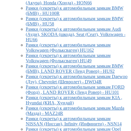
(Акура), Honda (Хонда) - HON66
Рамки (секреты) к автомобильным замкам BMW
(БМВ) - HU100R
Рамки (секреты) к автомобильным замкам BMW
(БМВ) - HU58
Рамки (секреты) к автомобильным замкам Audi
(Ауди), SKODA (шкода), Seat (Сеат), Volkswagen -
HU66
Рамки (секреты) к автомобильным замкам
Volkswagen (Фольксваген) HU162
Рамки (секреты) к автомобильным замкам
Volkswagen (Фольксваген) HU49
Рамки (секреты) к автомобильным замкам BMW
(БМВ), LAND ROVER (Ленд Ровер) - HU92
Рамки (секреты) к автомобильным замкам Daewoo
(Дэу), Chevrolet (Шевролет) - DWO4R
Рамки (секреты) к автомобильным замкам FORD
(Форд) , LAND ROVER (Ленд Ровер) - HU101
Рамки (секреты) к автомобильным замкам KIA ,
Hyundai (КИА, Хундай)
Рамки (секреты) к автомобильным замкам Mazda
(Мазда) - MAZ24R
Рамки (секреты) к автомобильным замкам
NISSAN (Ниссан), Infinity (Инфинити) - NSN14
Рамки (секреты) к автомобильным замкам Opel