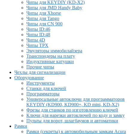
Чипы для KEYDIY (KD-X2)
Чипы для JMD Handy Baby
Чипы для Xhorse
Чипы для Tango
Чипы для CN 900
Чипы ID:46
Чипы ID:48
Чипы 4D
Чипы TPX
Эмуляторы иммобилайзера
Транспондеры на плату
Индуктивные катушки
Прочие чипы
Чехлы для сигнализации
Оборудование
Инструменты
Cтанки для ключей
Программаторы
Универсальные автоключи для программаторов
KEYDIY (KD900, KD900+, KD mini, KD-X2)
Фрезы для станков по изготовлению ключей
Ключи для нарезки автоключей по коду и замку
Пульты для ворот, шлагбаумов и автоматики
Рамки
Рамки (секреты) к автомобильным замкам Acura