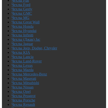
Чехлы Fiat
Чехлы Ford
Чехлы Geely
Чехлы GMC
Чехлы MG
Чехлы Great Wall
Чехлы Honda
Чехлы Hyundai
Чехлы Infiniti
Чехлы (Джак) Jac
Чехлы Jaguar
Чехлы Jeep, Dodge, Chrysler
Чехлы KIA
Чехлы Lancia
Чехлы Land-Rover
Чехлы Lexus
Чехлы Mazda
Чехлы Mercedes-Benz
Чехлы Maserati
Чехлы Mitsubishi
Чехлы Nissan
Чехлы Opel
Чехлы Peugeot
Чехлы Porsche
Чехлы Renault