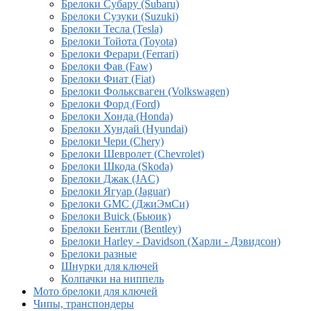
Брелоки Субару (Subaru)
Брелоки Сузуки (Suzuki)
Брелоки Тесла (Tesla)
Брелоки Тойота (Toyota)
Брелоки Ферари (Ferrari)
Брелоки Фав (Faw)
Брелоки Фиат (Fiat)
Брелоки Фольксваген (Volkswagen)
Брелоки Форд (Ford)
Брелоки Хонда (Honda)
Брелоки Хундай (Hyundai)
Брелоки Чери (Chery)
Брелоки Шевролет (Chevrolet)
Брелоки Шкода (Skoda)
Брелоки Джак (JAC)
Брелоки Ягуар (Jaguar)
Брелоки GMC (ДжиЭмСи)
Брелоки Buick (Бьюик)
Брелоки Бентли (Bentley)
Брелоки Harley - Davidson (Харли - Дэвидсон)
Брелоки разные
Шнурки для ключей
Колпачки на ниппель
Мото брелоки для ключей
Чипы, транспондеры