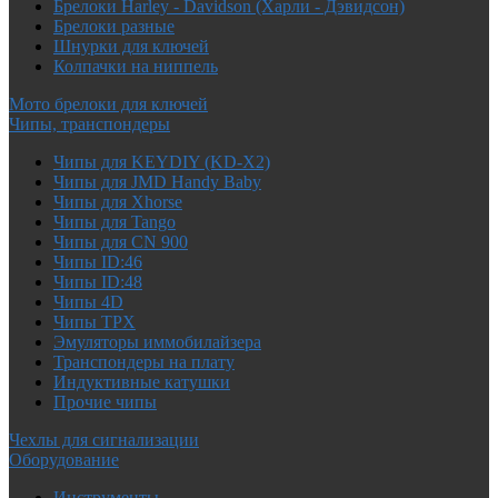
Брелоки Harley - Davidson (Харли - Дэвидсон)
Брелоки разные
Шнурки для ключей
Колпачки на ниппель
Мото брелоки для ключей
Чипы, транспондеры
Чипы для KEYDIY (KD-X2)
Чипы для JMD Handy Baby
Чипы для Xhorse
Чипы для Tango
Чипы для CN 900
Чипы ID:46
Чипы ID:48
Чипы 4D
Чипы TPX
Эмуляторы иммобилайзера
Транспондеры на плату
Индуктивные катушки
Прочие чипы
Чехлы для сигнализации
Оборудование
Инструменты