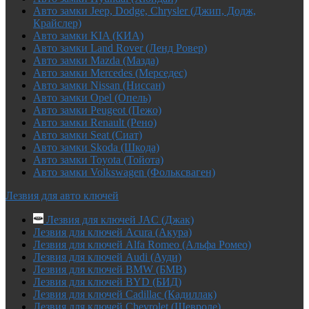
Авто замки Jeep, Dodge, Chrysler (Джип, Додж,
Крайслер)
Авто замки KIA (КИА)
Авто замки Land Rover (Ленд Ровер)
Авто замки Mazda (Мазда)
Авто замки Mercedes (Мерседес)
Авто замки Nissan (Ниссан)
Авто замки Opel (Опель)
Авто замки Peugeot (Пежо)
Авто замки Renault (Рено)
Авто замки Seat (Сиат)
Авто замки Skoda (Шкода)
Авто замки Toyota (Тойота)
Авто замки Volkswagen (Фольксваген)
Лезвия для авто ключей
Лезвия для ключей JAC (Джак)
Лезвия для ключей Acura (Акура)
Лезвия для ключей Alfa Romeo (Альфа Ромео)
Лезвия для ключей Audi (Ауди)
Лезвия для ключей BMW (БМВ)
Лезвия для ключей BYD (БИД)
Лезвия для ключей Cadillac (Кадиллак)
Лезвия для ключей Chevrolet (Шевроле)