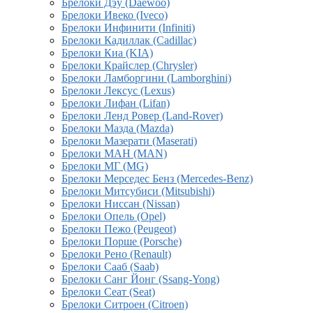
Брелоки Дэу (Daewoo)
Брелоки Ивеко (Iveco)
Брелоки Инфинити (Infiniti)
Брелоки Кадиллак (Cadillac)
Брелоки Киа (KIA)
Брелоки Крайслер (Chrysler)
Брелоки Ламборгини (Lamborghini)
Брелоки Лексус (Lexus)
Брелоки Лифан (Lifan)
Брелоки Ленд Ровер (Land-Rover)
Брелоки Мазда (Mazda)
Брелоки Мазерати (Maserati)
Брелоки МАН (MAN)
Брелоки МГ (MG)
Брелоки Мерседес Бенз (Mercedes-Benz)
Брелоки Митсубиси (Mitsubishi)
Брелоки Ниссан (Nissan)
Брелоки Опель (Opel)
Брелоки Пежо (Peugeot)
Брелоки Порше (Porsche)
Брелоки Рено (Renault)
Брелоки Сааб (Saab)
Брелоки Санг Йонг (Ssang-Yong)
Брелоки Сеат (Seat)
Брелоки Ситроен (Citroen)