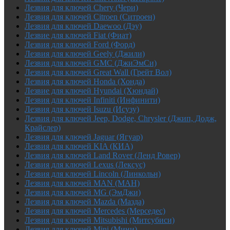
Лезвия для ключей Chery (Чери)
Лезвия для ключей Citroen (Ситроен)
Лезвия для ключей Daewoo (Дэу)
Лезвие для ключей Fiat (Фиат)
Лезвия для ключей Ford (Форд)
Лезвия для ключей Geely (Джили)
Лезвия для ключей GMC (ДжиЭмСи)
Лезвия для ключей Great Wall (Грейт Вол)
Лезвия для ключей Honda (Хонда)
Лезвие для ключей Hyundai (Хюндай)
Лезвия для ключей Infiniti (Инфинити)
Лезвия для ключей Isuzu (Исузу)
Лезвия для ключей Jeep, Dodge, Chrysler (Джип, Додж,
Крайслер)
Лезвия для ключей Jaguar (Ягуар)
Лезвия для ключей KIA (КИА)
Лезвия для ключей Land Rover (Ленд Ровер)
Лезвия для ключей Lexus (Лексус)
Лезвия для ключей Lincoln (Линкольн)
Лезвия для ключей MAN (МАН)
Лезвия для ключей MG (ЭмДжи)
Лезвия для ключей Mazda (Мазда)
Лезвия для ключей Mercedes (Мерседес)
Лезвия для ключей Mitsubishi (Митсубиси)
Лезвия для ключей Mini (Мини)