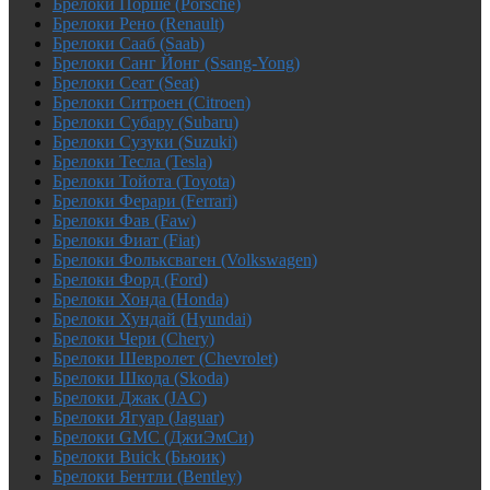
Брелоки Порше (Porsche)
Брелоки Рено (Renault)
Брелоки Сааб (Saab)
Брелоки Санг Йонг (Ssang-Yong)
Брелоки Сеат (Seat)
Брелоки Ситроен (Citroen)
Брелоки Субару (Subaru)
Брелоки Сузуки (Suzuki)
Брелоки Тесла (Tesla)
Брелоки Тойота (Toyota)
Брелоки Ферари (Ferrari)
Брелоки Фав (Faw)
Брелоки Фиат (Fiat)
Брелоки Фольксваген (Volkswagen)
Брелоки Форд (Ford)
Брелоки Хонда (Honda)
Брелоки Хундай (Hyundai)
Брелоки Чери (Chery)
Брелоки Шевролет (Chevrolet)
Брелоки Шкода (Skoda)
Брелоки Джак (JAC)
Брелоки Ягуар (Jaguar)
Брелоки GMC (ДжиЭмСи)
Брелоки Buick (Бьюик)
Брелоки Бентли (Bentley)