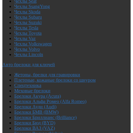
Чехлы Seat
Чехлы SsangYong
Чехлы Skoda
Чехлы Subaru
Чехлы Suzuki
Чехлы Tesla
Чехлы Toyota
Чехлы Vaz
Чехлы Volkswagen
Чехлы Volvo
Чехлы Lincoln
Авто брелоки для ключей
Жетоны, брелки для гравировки
Плетеные, кожаные брелоки со шнуром
Спецтехника
Меховые брелоки
Брелоки Акура (Acura)
Брелоки Альфа Ромео (Alfa Romeo)
Брелоки Ауди (Audi)
Брелоки БМВ (BMW)
Брелоки Бриллианс (Brilliance)
Брелоки Бюд (BYD)
Брелоки ВАЗ (VAZ)