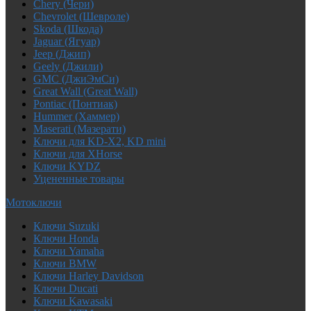
Chery (Чери)
Chevrolet (Шевроле)
Skoda (Шкода)
Jaguar (Ягуар)
Jeep (Джип)
Geely (Джили)
GMC (ДжиЭмСи)
Great Wall (Great Wall)
Pontiac (Понтиак)
Hummer (Хаммер)
Maserati (Мазерати)
Ключи для KD-X2, KD mini
Ключи для XHorse
Ключи KYDZ
Уцененные товары
Мотоключи
Ключи Suzuki
Ключи Honda
Ключи Yamaha
Ключи BMW
Ключи Harley Davidson
Ключи Ducati
Ключи Kawasaki