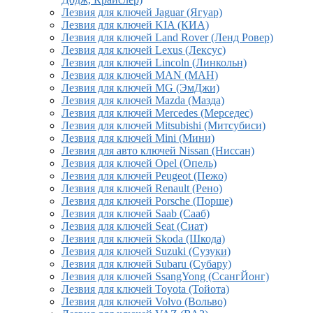
Лезвия для ключей Jaguar (Ягуар)
Лезвия для ключей KIA (КИА)
Лезвия для ключей Land Rover (Ленд Ровер)
Лезвия для ключей Lexus (Лексус)
Лезвия для ключей Lincoln (Линкольн)
Лезвия для ключей MAN (МАН)
Лезвия для ключей MG (ЭмДжи)
Лезвия для ключей Mazda (Мазда)
Лезвия для ключей Mercedes (Мерседес)
Лезвия для ключей Mitsubishi (Митсубиси)
Лезвия для ключей Mini (Мини)
Лезвия для авто ключей Nissan (Ниссан)
Лезвия для ключей Opel (Опель)
Лезвия для ключей Peugeot (Пежо)
Лезвия для ключей Renault (Рено)
Лезвия для ключей Porsche (Порше)
Лезвия для ключей Saab (Сааб)
Лезвия для ключей Seat (Сиат)
Лезвия для ключей Skoda (Шкода)
Лезвия для ключей Suzuki (Сузуки)
Лезвия для ключей Subaru (Субару)
Лезвия для ключей SsangYong (СсангЙонг)
Лезвия для ключей Toyota (Тойота)
Лезвия для ключей Volvo (Вольво)