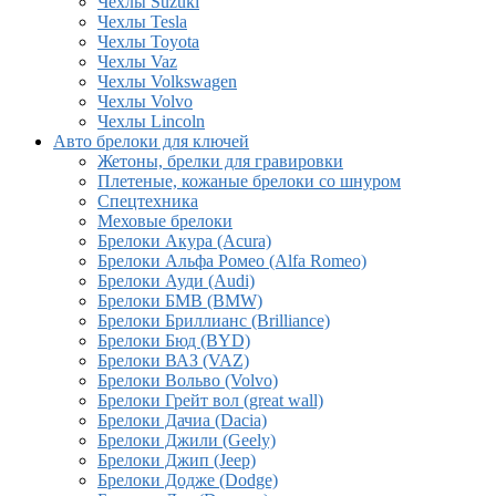
Чехлы Suzuki
Чехлы Tesla
Чехлы Toyota
Чехлы Vaz
Чехлы Volkswagen
Чехлы Volvo
Чехлы Lincoln
Авто брелоки для ключей
Жетоны, брелки для гравировки
Плетеные, кожаные брелоки со шнуром
Спецтехника
Меховые брелоки
Брелоки Акура (Acura)
Брелоки Альфа Ромео (Alfa Romeo)
Брелоки Ауди (Audi)
Брелоки БМВ (BMW)
Брелоки Бриллианс (Brilliance)
Брелоки Бюд (BYD)
Брелоки ВАЗ (VAZ)
Брелоки Вольво (Volvo)
Брелоки Грейт вол (great wall)
Брелоки Дачиа (Dacia)
Брелоки Джили (Geely)
Брелоки Джип (Jeep)
Брелоки Додже (Dodge)