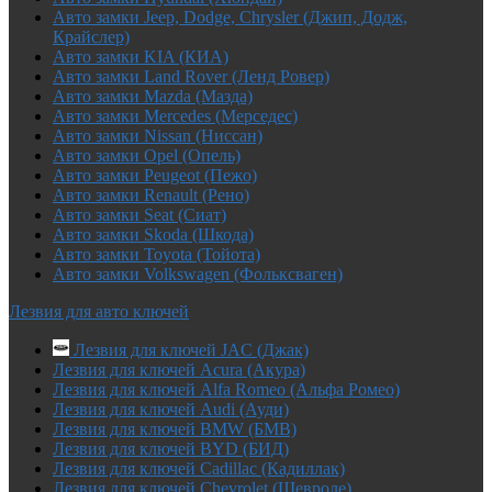
Авто замки Jeep, Dodge, Chrysler (Джип, Додж,
Крайслер)
Авто замки KIA (КИА)
Авто замки Land Rover (Ленд Ровер)
Авто замки Mazda (Мазда)
Авто замки Mercedes (Мерседес)
Авто замки Nissan (Ниссан)
Авто замки Opel (Опель)
Авто замки Peugeot (Пежо)
Авто замки Renault (Рено)
Авто замки Seat (Сиат)
Авто замки Skoda (Шкода)
Авто замки Toyota (Тойота)
Авто замки Volkswagen (Фольксваген)
Лезвия для авто ключей
Лезвия для ключей JAC (Джак)
Лезвия для ключей Acura (Акура)
Лезвия для ключей Alfa Romeo (Альфа Ромео)
Лезвия для ключей Audi (Ауди)
Лезвия для ключей BMW (БМВ)
Лезвия для ключей BYD (БИД)
Лезвия для ключей Cadillac (Кадиллак)
Лезвия для ключей Chevrolet (Шевроле)