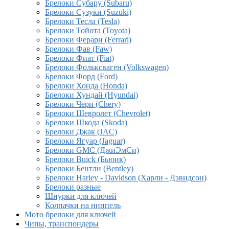
Брелоки Субару (Subaru)
Брелоки Сузуки (Suzuki)
Брелоки Тесла (Tesla)
Брелоки Тойота (Toyota)
Брелоки Ферари (Ferrari)
Брелоки Фав (Faw)
Брелоки Фиат (Fiat)
Брелоки Фольксваген (Volkswagen)
Брелоки Форд (Ford)
Брелоки Хонда (Honda)
Брелоки Хундай (Hyundai)
Брелоки Чери (Chery)
Брелоки Шевролет (Chevrolet)
Брелоки Шкода (Skoda)
Брелоки Джак (JAC)
Брелоки Ягуар (Jaguar)
Брелоки GMC (ДжиЭмСи)
Брелоки Buick (Бьюик)
Брелоки Бентли (Bentley)
Брелоки Harley - Davidson (Харли - Дэвидсон)
Брелоки разные
Шнурки для ключей
Колпачки на ниппель
Мото брелоки для ключей
Чипы, транспондеры