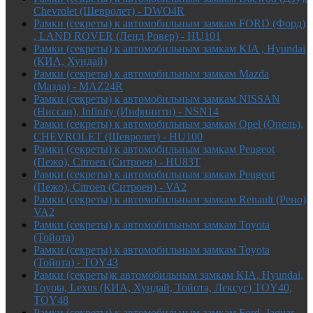
Chevrolet (Шевролет) - DWO4R
Рамки (секреты) к автомобильным замкам FORD (Форд)
, LAND ROVER (Ленд Ровер) - HU101
Рамки (секреты) к автомобильным замкам KIA , Hyundai
(КИА, Хундай)
Рамки (секреты) к автомобильным замкам Mazda
(Мазда) - MAZ24R
Рамки (секреты) к автомобильным замкам NISSAN
(Ниссан), Infinity (Инфинити) - NSN14
Рамки (секреты) к автомобильным замкам Opel (Опель),
CHEVROLET (Шевролет) - HU100
Рамки (секреты) к автомобильным замкам Peugeot
(Пежо), Citroen (Ситроен) - HU83T
Рамки (секреты) к автомобильным замкам Peugeot
(Пежо), Citroen (Ситроен) - VA2
Рамки (секреты) к автомобильным замкам Renault (Рено)
VA2
Рамки (секреты) к автомобильным замкам Toyota
(Тойота)
Рамки (секреты) к автомобильным замкам Toyota
(Тойота) - TOY43
Рамки (секреты)к автомобильным замкам KIA, Hyundai,
Toyota, Lexus (КИА, Хундай, Тойота, Лексус) TOY40,
TOY48
Рамки (секреты) к автомобильным замкам Ford, Jaguar