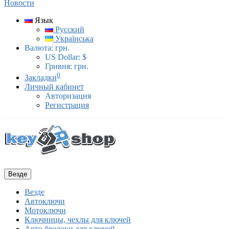
Новости
Язык
Русский
Українська
Валюта:
грн.
US Dollar: $
Гривня: грн.
0
Закладки
Личный кабинет
Авторизация
Регистрация
Везде
Везде
Автоключи
Мотоключи
Ключницы, чехлы для ключей
Авто брелоки для ключей