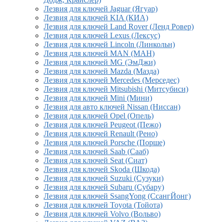
Лезвия для ключей Jaguar (Ягуар)
Лезвия для ключей KIA (КИА)
Лезвия для ключей Land Rover (Ленд Ровер)
Лезвия для ключей Lexus (Лексус)
Лезвия для ключей Lincoln (Линкольн)
Лезвия для ключей MAN (МАН)
Лезвия для ключей MG (ЭмДжи)
Лезвия для ключей Mazda (Мазда)
Лезвия для ключей Mercedes (Мерседес)
Лезвия для ключей Mitsubishi (Митсубиси)
Лезвия для ключей Mini (Мини)
Лезвия для авто ключей Nissan (Ниссан)
Лезвия для ключей Opel (Опель)
Лезвия для ключей Peugeot (Пежо)
Лезвия для ключей Renault (Рено)
Лезвия для ключей Porsche (Порше)
Лезвия для ключей Saab (Сааб)
Лезвия для ключей Seat (Сиат)
Лезвия для ключей Skoda (Шкода)
Лезвия для ключей Suzuki (Сузуки)
Лезвия для ключей Subaru (Субару)
Лезвия для ключей SsangYong (СсангЙонг)
Лезвия для ключей Toyota (Тойота)
Лезвия для ключей Volvo (Вольво)