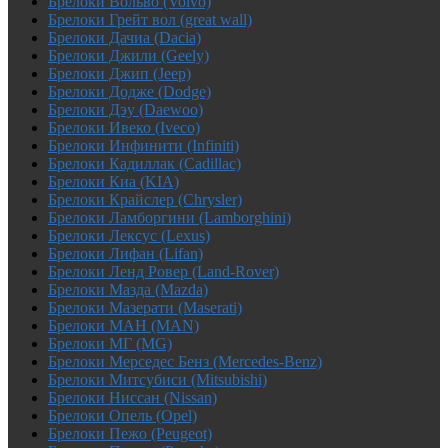
Брелоки Вольво (Volvo)
Брелоки Грейт вол (great wall)
Брелоки Дачиа (Dacia)
Брелоки Джили (Geely)
Брелоки Джип (Jeep)
Брелоки Додже (Dodge)
Брелоки Дэу (Daewoo)
Брелоки Ивеко (Iveco)
Брелоки Инфинити (Infiniti)
Брелоки Кадиллак (Cadillac)
Брелоки Киа (KIA)
Брелоки Крайслер (Chrysler)
Брелоки Ламборгини (Lamborghini)
Брелоки Лексус (Lexus)
Брелоки Лифан (Lifan)
Брелоки Ленд Ровер (Land-Rover)
Брелоки Мазда (Mazda)
Брелоки Мазерати (Maserati)
Брелоки МАН (MAN)
Брелоки МГ (MG)
Брелоки Мерседес Бенз (Mercedes-Benz)
Брелоки Митсубиси (Mitsubishi)
Брелоки Ниссан (Nissan)
Брелоки Опель (Opel)
Брелоки Пежо (Peugeot)