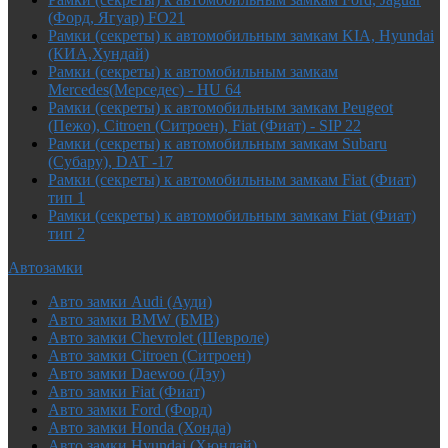
(Форд, Ягуар) FO21
Рамки (секреты) к автомобильным замкам KIA, Hyundai
(КИА,Хундай)
Рамки (секреты) к автомобильным замкам
Mercedes(Мерседес) - HU 64
Рамки (секреты) к автомобильным замкам Peugeot
(Пежо), Citroen (Ситроен), Fiat (Фиат) - SIP 22
Рамки (секреты) к автомобильным замкам Subaru
(Субару), DAT -17
Рамки (секреты) к автомобильным замкам Fiat (Фиат)
тип 1
Рамки (секреты) к автомобильным замкам Fiat (Фиат)
тип 2
Автозамки
Авто замки Audi (Ауди)
Авто замки BMW (БМВ)
Авто замки Chevrolet (Шевроле)
Авто замки Citroen (Ситроен)
Авто замки Daewoo (Дэу)
Авто замки Fiat (Фиат)
Авто замки Ford (Форд)
Авто замки Honda (Хонда)
Авто замки Hyundai (Хюндай)