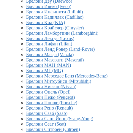
Брелоки Дэу (Daewoo)
Брелоки Ивеко (Iveco)
Брелоки Инфинити (Infiniti)
Брелоки Кадиллак (Cadillac)
Брелоки Киа (KIA)
Брелоки Крайслер (Chrysler)
Брелоки Ламборгини (Lamborghini)
Брелоки Лексус (Lexus)
Брелоки Лифан (Lifan)
Брелоки Ленд Ровер (Land-Rover)
Брелоки Мазда (Mazda)
Брелоки Мазерати (Maserati)
Брелоки МАН (MAN)
Брелоки МГ (MG)
Брелоки Мерседес Бенз (Mercedes-Benz)
Брелоки Митсубиси (Mitsubishi)
Брелоки Ниссан (Nissan)
Брелоки Опель (Opel)
Брелоки Пежо (Peugeot)
Брелоки Порше (Porsche)
Брелоки Рено (Renault)
Брелоки Сааб (Saab)
Брелоки Санг Йонг (Ssang-Yong)
Брелоки Сеат (Seat)
Брелоки Ситроен (Citroen)