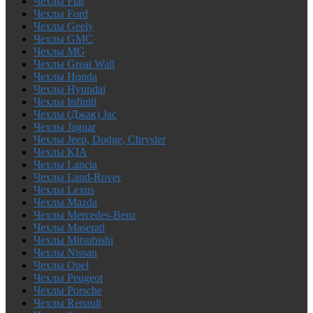
Чехлы Fiat
Чехлы Ford
Чехлы Geely
Чехлы GMC
Чехлы MG
Чехлы Great Wall
Чехлы Honda
Чехлы Hyundai
Чехлы Infiniti
Чехлы (Джак) Jac
Чехлы Jaguar
Чехлы Jeep, Dodge, Chrysler
Чехлы KIA
Чехлы Lancia
Чехлы Land-Rover
Чехлы Lexus
Чехлы Mazda
Чехлы Mercedes-Benz
Чехлы Maserati
Чехлы Mitsubishi
Чехлы Nissan
Чехлы Opel
Чехлы Peugeot
Чехлы Porsche
Чехлы Renault