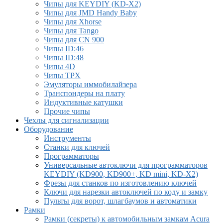
Чипы для KEYDIY (KD-X2)
Чипы для JMD Handy Baby
Чипы для Xhorse
Чипы для Tango
Чипы для CN 900
Чипы ID:46
Чипы ID:48
Чипы 4D
Чипы TPX
Эмуляторы иммобилайзера
Транспондеры на плату
Индуктивные катушки
Прочие чипы
Чехлы для сигнализации
Оборудование
Инструменты
Cтанки для ключей
Программаторы
Универсальные автоключи для программаторов
KEYDIY (KD900, KD900+, KD mini, KD-X2)
Фрезы для станков по изготовлению ключей
Ключи для нарезки автоключей по коду и замку
Пульты для ворот, шлагбаумов и автоматики
Рамки
Рамки (секреты) к автомобильным замкам Acura