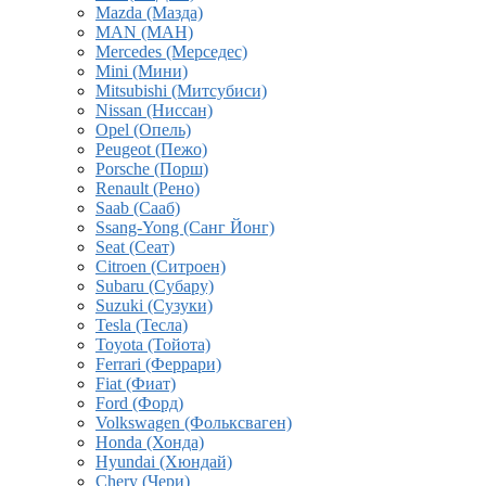
Mazda (Мазда)
MAN (МАН)
Mercedes (Мерседес)
Mini (Мини)
Mitsubishi (Митсубиси)
Nissan (Ниссан)
Opel (Опель)
Peugeot (Пежо)
Porsche (Порш)
Renault (Рено)
Saab (Сааб)
Ssang-Yong (Санг Йонг)
Seat (Сеат)
Citroen (Ситроен)
Subaru (Субару)
Suzuki (Сузуки)
Tesla (Тесла)
Toyota (Тойота)
Ferrari (Феррари)
Fiat (Фиат)
Ford (Форд)
Volkswagen (Фольксваген)
Honda (Хонда)
Hyundai (Хюндай)
Chery (Чери)