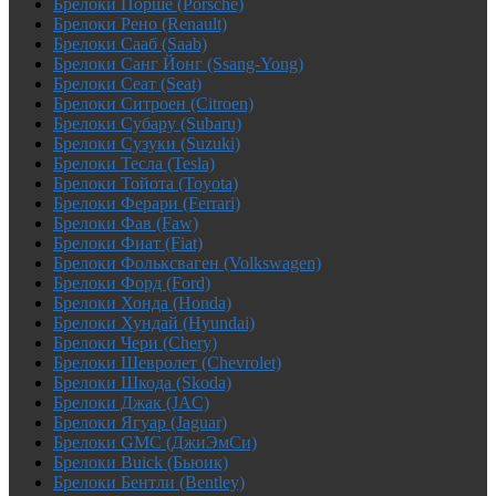
Брелоки Порше (Porsche)
Брелоки Рено (Renault)
Брелоки Сааб (Saab)
Брелоки Санг Йонг (Ssang-Yong)
Брелоки Сеат (Seat)
Брелоки Ситроен (Citroen)
Брелоки Субару (Subaru)
Брелоки Сузуки (Suzuki)
Брелоки Тесла (Tesla)
Брелоки Тойота (Toyota)
Брелоки Ферари (Ferrari)
Брелоки Фав (Faw)
Брелоки Фиат (Fiat)
Брелоки Фольксваген (Volkswagen)
Брелоки Форд (Ford)
Брелоки Хонда (Honda)
Брелоки Хундай (Hyundai)
Брелоки Чери (Chery)
Брелоки Шевролет (Chevrolet)
Брелоки Шкода (Skoda)
Брелоки Джак (JAC)
Брелоки Ягуар (Jaguar)
Брелоки GMC (ДжиЭмСи)
Брелоки Buick (Бьюик)
Брелоки Бентли (Bentley)