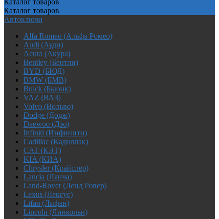
Каталог
товаров
Каталог
товаров
Автоключи
Alfa Romeo (Альфа Ромео)
Audi (Ауди)
Acura (Акура)
Bentley (Бентли)
BYD (БЮД)
BMW (БМВ)
Buick (Бьюик)
VAZ (ВАЗ)
Volvo (Вольво)
Dodge (Додж)
Daewoo (Дэо)
Infiniti (Инфинити)
Cadillac (Кадиллак)
CAT (КЭТ)
KIA (КИА)
Chrysler (Крайслер)
Lancia (Лянча)
Land-Rover (Ленд Ровер)
Lexus (Лексус)
Lifan (Лифан)
Lincoln (Линкольн)