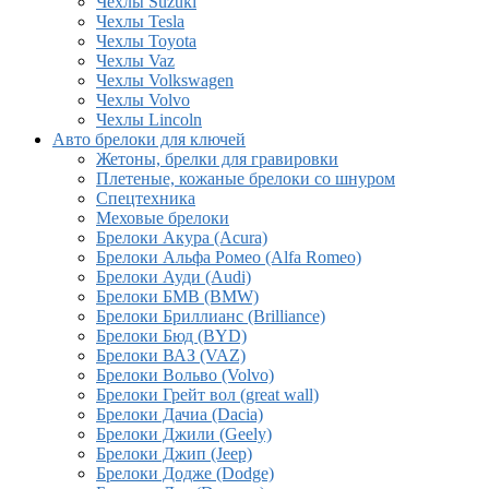
Чехлы Suzuki
Чехлы Tesla
Чехлы Toyota
Чехлы Vaz
Чехлы Volkswagen
Чехлы Volvo
Чехлы Lincoln
Авто брелоки для ключей
Жетоны, брелки для гравировки
Плетеные, кожаные брелоки со шнуром
Спецтехника
Меховые брелоки
Брелоки Акура (Acura)
Брелоки Альфа Ромео (Alfa Romeo)
Брелоки Ауди (Audi)
Брелоки БМВ (BMW)
Брелоки Бриллианс (Brilliance)
Брелоки Бюд (BYD)
Брелоки ВАЗ (VAZ)
Брелоки Вольво (Volvo)
Брелоки Грейт вол (great wall)
Брелоки Дачиа (Dacia)
Брелоки Джили (Geely)
Брелоки Джип (Jeep)
Брелоки Додже (Dodge)