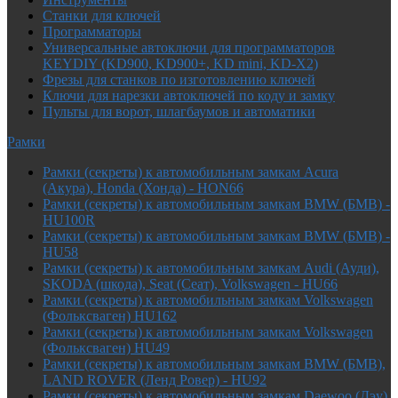
Cтанки для ключей
Программаторы
Универсальные автоключи для программаторов
KEYDIY (KD900, KD900+, KD mini, KD-X2)
Фрезы для станков по изготовлению ключей
Ключи для нарезки автоключей по коду и замку
Пульты для ворот, шлагбаумов и автоматики
Рамки
Рамки (секреты) к автомобильным замкам Acura
(Акура), Honda (Хонда) - HON66
Рамки (секреты) к автомобильным замкам BMW (БМВ) -
HU100R
Рамки (секреты) к автомобильным замкам BMW (БМВ) -
HU58
Рамки (секреты) к автомобильным замкам Audi (Ауди),
SKODA (шкода), Seat (Сеат), Volkswagen - HU66
Рамки (секреты) к автомобильным замкам Volkswagen
(Фольксваген) HU162
Рамки (секреты) к автомобильным замкам Volkswagen
(Фольксваген) HU49
Рамки (секреты) к автомобильным замкам BMW (БМВ),
LAND ROVER (Ленд Ровер) - HU92
Рамки (секреты) к автомобильным замкам Daewoo (Дэу),