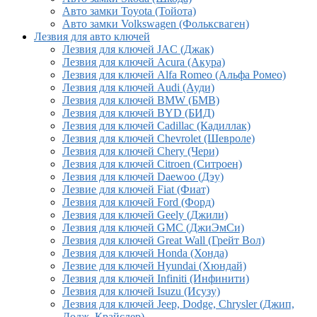
Авто замки Toyota (Тойота)
Авто замки Volkswagen (Фольксваген)
Лезвия для авто ключей
Лезвия для ключей JAC (Джак)
Лезвия для ключей Acura (Акура)
Лезвия для ключей Alfa Romeo (Альфа Ромео)
Лезвия для ключей Audi (Ауди)
Лезвия для ключей BMW (БМВ)
Лезвия для ключей BYD (БИД)
Лезвия для ключей Cadillac (Кадиллак)
Лезвия для ключей Chevrolet (Шевроле)
Лезвия для ключей Chery (Чери)
Лезвия для ключей Citroen (Ситроен)
Лезвия для ключей Daewoo (Дэу)
Лезвие для ключей Fiat (Фиат)
Лезвия для ключей Ford (Форд)
Лезвия для ключей Geely (Джили)
Лезвия для ключей GMC (ДжиЭмСи)
Лезвия для ключей Great Wall (Грейт Вол)
Лезвия для ключей Honda (Хонда)
Лезвие для ключей Hyundai (Хюндай)
Лезвия для ключей Infiniti (Инфинити)
Лезвия для ключей Isuzu (Исузу)
Лезвия для ключей Jeep, Dodge, Chrysler (Джип,
Додж, Крайслер)