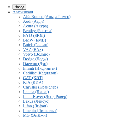
Назад
Автоключи
Alfa Romeo (Альфа Ромео)
Audi (Ауди)
Acura (Акура)
Bentley (Бентли)
BYD (БЮД)
BMW (БМВ)
Buick (Бьюик)
VAZ (ВАЗ)
Volvo (Вольво)
Dodge (Додж)
Daewoo (Дэо)
Infiniti (Инфинити)
Cadillac (Кадиллак)
CAT (КЭТ)
KIA (КИА)
Chrysler (Крайслер)
Lancia (Лянча)
Land-Rover (Ленд Ровер)
Lexus (Лексус)
Lifan (Лифан)
Lincoln (Линкольн)
MG (ЭмДжи)