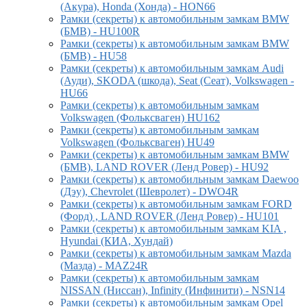
(Акура), Honda (Хонда) - HON66
Рамки (секреты) к автомобильным замкам BMW
(БМВ) - HU100R
Рамки (секреты) к автомобильным замкам BMW
(БМВ) - HU58
Рамки (секреты) к автомобильным замкам Audi
(Ауди), SKODA (шкода), Seat (Сеат), Volkswagen -
HU66
Рамки (секреты) к автомобильным замкам
Volkswagen (Фольксваген) HU162
Рамки (секреты) к автомобильным замкам
Volkswagen (Фольксваген) HU49
Рамки (секреты) к автомобильным замкам BMW
(БМВ), LAND ROVER (Ленд Ровер) - HU92
Рамки (секреты) к автомобильным замкам Daewoo
(Дэу), Chevrolet (Шевролет) - DWO4R
Рамки (секреты) к автомобильным замкам FORD
(Форд) , LAND ROVER (Ленд Ровер) - HU101
Рамки (секреты) к автомобильным замкам KIA ,
Hyundai (КИА, Хундай)
Рамки (секреты) к автомобильным замкам Mazda
(Мазда) - MAZ24R
Рамки (секреты) к автомобильным замкам
NISSAN (Ниссан), Infinity (Инфинити) - NSN14
Рамки (секреты) к автомобильным замкам Opel