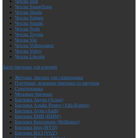
Чехлы Seat
Чехлы SsangYong
Чехлы Skoda
Чехлы Subaru
Чехлы Suzuki
Чехлы Tesla
Чехлы Toyota
Чехлы Vaz
Чехлы Volkswagen
Чехлы Volvo
Чехлы Lincoln
Авто брелоки для ключей
Жетоны, брелки для гравировки
Плетеные, кожаные брелоки со шнуром
Спецтехника
Меховые брелоки
Брелоки Акура (Acura)
Брелоки Альфа Ромео (Alfa Romeo)
Брелоки Ауди (Audi)
Брелоки БМВ (BMW)
Брелоки Бриллианс (Brilliance)
Брелоки Бюд (BYD)
Брелоки ВАЗ (VAZ)