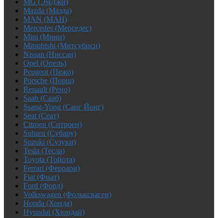
MG (ЭмДжи)
Mazda (Мазда)
MAN (МАН)
Mercedes (Мерседес)
Mini (Мини)
Mitsubishi (Митсубиси)
Nissan (Ниссан)
Opel (Опель)
Peugeot (Пежо)
Porsche (Порш)
Renault (Рено)
Saab (Сааб)
Ssang-Yong (Санг Йонг)
Seat (Сеат)
Citroen (Ситроен)
Subaru (Субару)
Suzuki (Сузуки)
Tesla (Тесла)
Toyota (Тойота)
Ferrari (Феррари)
Fiat (Фиат)
Ford (Форд)
Volkswagen (Фольксваген)
Honda (Хонда)
Hyundai (Хюндай)