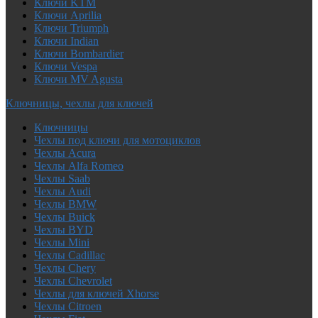
Ключи KTM
Ключи Aprilia
Ключи Triumph
Ключи Indian
Ключи Bombardier
Ключи Vespa
Ключи MV Agusta
Ключницы, чехлы для ключей
Ключницы
Чехлы под ключи для мотоциклов
Чехлы Acura
Чехлы Alfa Romeo
Чехлы Saab
Чехлы Audi
Чехлы BMW
Чехлы Buick
Чехлы BYD
Чехлы Mini
Чехлы Cadillac
Чехлы Chery
Чехлы Chevrolet
Чехлы для ключей Xhorse
Чехлы Citroen