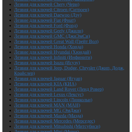
Лезвия для ключей Chery (Чери)
Лезвия для ключей Citroen (Ситроен)
Лезвия для ключей Daewoo (Дэу)
Лезвие для ключей Fiat (Фиат)
Лезвия для ключей Ford (Форд)
Лезвия для ключей Geely (Джили)
Лезвия для ключей GMC (ДжиЭмСи)
Лезвия для ключей Great Wall (Грейт Вол)
Лезвия для ключей Honda (Хонда)
Лезвие для ключей Hyundai (Хюндай)
Лезвия для ключей Infiniti (Инфинити)
Лезвия для ключей Isuzu (Исузу)
Лезвия для ключей Jeep, Dodge, Chrysler (Джип, Додж,
Крайслер)
Лезвия для ключей Jaguar (Ягуар)
Лезвия для ключей KIA (КИА)
Лезвия для ключей Land Rover (Ленд Ровер)
Лезвия для ключей Lexus (Лексус)
Лезвия для ключей Lincoln (Линкольн)
Лезвия для ключей MAN (МАН)
Лезвия для ключей MG (ЭмДжи)
Лезвия для ключей Mazda (Мазда)
Лезвия для ключей Mercedes (Мерседес)
Лезвия для ключей Mitsubishi (Митсубиси)
Лезвия для ключей Mini (Мини)