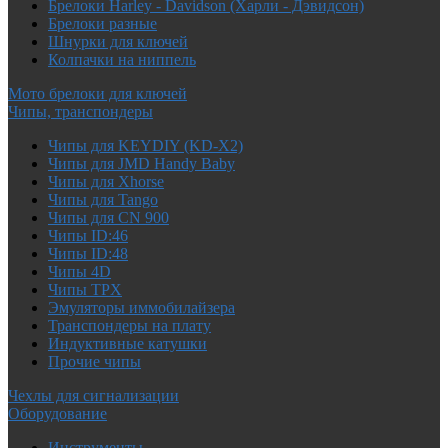
Брелоки Harley - Davidson (Харли - Дэвидсон)
Брелоки разные
Шнурки для ключей
Колпачки на ниппель
Мото брелоки для ключей
Чипы, транспондеры
Чипы для KEYDIY (KD-X2)
Чипы для JMD Handy Baby
Чипы для Xhorse
Чипы для Tango
Чипы для CN 900
Чипы ID:46
Чипы ID:48
Чипы 4D
Чипы TPX
Эмуляторы иммобилайзера
Транспондеры на плату
Индуктивные катушки
Прочие чипы
Чехлы для сигнализации
Оборудование
Инструменты