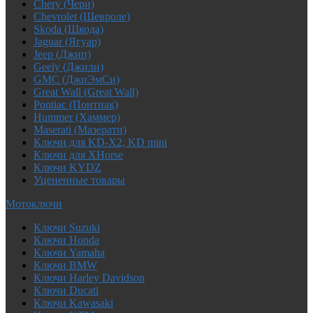
Chery (Чери)
Chevrolet (Шевроле)
Skoda (Шкода)
Jaguar (Ягуар)
Jeep (Джип)
Geely (Джили)
GMC (ДжиЭмСи)
Great Wall (Great Wall)
Pontiac (Понтиак)
Hummer (Хаммер)
Maserati (Мазерати)
Ключи для KD-X2, KD mini
Ключи для XHorse
Ключи KYDZ
Уцененные товары
Мотоключи
Ключи Suzuki
Ключи Honda
Ключи Yamaha
Ключи BMW
Ключи Harley Davidson
Ключи Ducati
Ключи Kawasaki