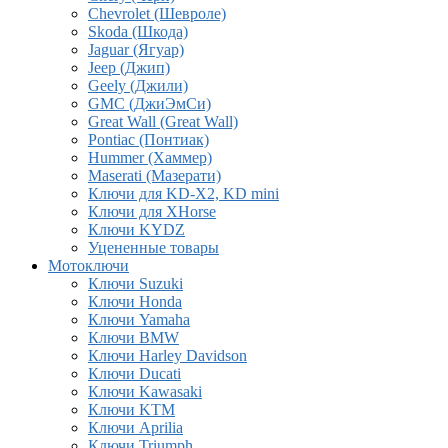
Chevrolet (Шевроле)
Skoda (Шкода)
Jaguar (Ягуар)
Jeep (Джип)
Geely (Джили)
GMC (ДжиЭмСи)
Great Wall (Great Wall)
Pontiac (Понтиак)
Hummer (Хаммер)
Maserati (Мазерати)
Ключи для KD-X2, KD mini
Ключи для XHorse
Ключи KYDZ
Уцененные товары
Мотоключи
Ключи Suzuki
Ключи Honda
Ключи Yamaha
Ключи BMW
Ключи Harley Davidson
Ключи Ducati
Ключи Kawasaki
Ключи KTM
Ключи Aprilia
Ключи Triumph