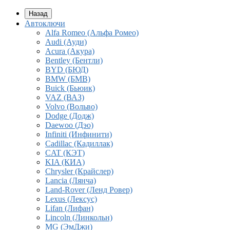
Назад
Автоключи
Alfa Romeo (Альфа Ромео)
Audi (Ауди)
Acura (Акура)
Bentley (Бентли)
BYD (БЮД)
BMW (БМВ)
Buick (Бьюик)
VAZ (ВАЗ)
Volvo (Вольво)
Dodge (Додж)
Daewoo (Дэо)
Infiniti (Инфинити)
Cadillac (Кадиллак)
CAT (КЭТ)
KIA (КИА)
Chrysler (Крайслер)
Lancia (Лянча)
Land-Rover (Ленд Ровер)
Lexus (Лексус)
Lifan (Лифан)
Lincoln (Линкольн)
MG (ЭмДжи)