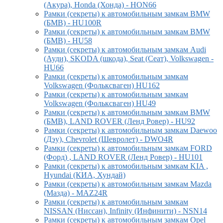
(Акура), Honda (Хонда) - HON66
Рамки (секреты) к автомобильным замкам BMW
(БМВ) - HU100R
Рамки (секреты) к автомобильным замкам BMW
(БМВ) - HU58
Рамки (секреты) к автомобильным замкам Audi
(Ауди), SKODA (шкода), Seat (Сеат), Volkswagen -
HU66
Рамки (секреты) к автомобильным замкам
Volkswagen (Фольксваген) HU162
Рамки (секреты) к автомобильным замкам
Volkswagen (Фольксваген) HU49
Рамки (секреты) к автомобильным замкам BMW
(БМВ), LAND ROVER (Ленд Ровер) - HU92
Рамки (секреты) к автомобильным замкам Daewoo
(Дэу), Chevrolet (Шевролет) - DWO4R
Рамки (секреты) к автомобильным замкам FORD
(Форд) , LAND ROVER (Ленд Ровер) - HU101
Рамки (секреты) к автомобильным замкам KIA ,
Hyundai (КИА, Хундай)
Рамки (секреты) к автомобильным замкам Mazda
(Мазда) - MAZ24R
Рамки (секреты) к автомобильным замкам
NISSAN (Ниссан), Infinity (Инфинити) - NSN14
Рамки (секреты) к автомобильным замкам Opel