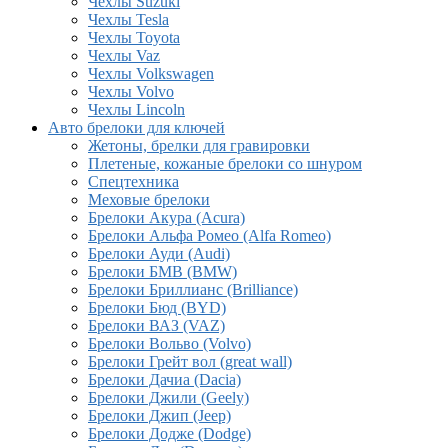
Чехлы Suzuki
Чехлы Tesla
Чехлы Toyota
Чехлы Vaz
Чехлы Volkswagen
Чехлы Volvo
Чехлы Lincoln
Авто брелоки для ключей
Жетоны, брелки для гравировки
Плетеные, кожаные брелоки со шнуром
Спецтехника
Меховые брелоки
Брелоки Акура (Acura)
Брелоки Альфа Ромео (Alfa Romeo)
Брелоки Ауди (Audi)
Брелоки БМВ (BMW)
Брелоки Бриллианс (Brilliance)
Брелоки Бюд (BYD)
Брелоки ВАЗ (VAZ)
Брелоки Вольво (Volvo)
Брелоки Грейт вол (great wall)
Брелоки Дачиа (Dacia)
Брелоки Джили (Geely)
Брелоки Джип (Jeep)
Брелоки Додже (Dodge)