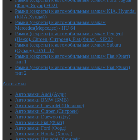
(Форд, Ягуар) FO21
Рамки (секреты) к автомобильным замкам KIA, Hyundai
(КИА,Хундай)
Рамки (секреты) к автомобильным замкам
Mercedes(Мерседес) - HU 64
Рамки (секреты) к автомобильным замкам Peugeot
(Пежо), Citroen (Ситроен), Fiat (Фиат) - SIP 22
Рамки (секреты) к автомобильным замкам Subaru
(Субару), DAT -17
Рамки (секреты) к автомобильным замкам Fiat (Фиат)
тип 1
Рамки (секреты) к автомобильным замкам Fiat (Фиат)
тип 2
Автозамки
Авто замки Audi (Ауди)
Авто замки BMW (БМВ)
Авто замки Chevrolet (Шевроле)
Авто замки Citroen (Ситроен)
Авто замки Daewoo (Дэу)
Авто замки Fiat (Фиат)
Авто замки Ford (Форд)
Авто замки Honda (Хонда)
Авто замки Hyundai (Хюндай)