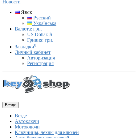
Новости
Язык
Русский
Українська
Валюта:
грн.
US Dollar: $
Гривня: грн.
0
Закладки
Личный кабинет
Авторизация
Регистрация
Везде
Везде
Автоключи
Мотоключи
Ключницы, чехлы для ключей
Авто брелоки для ключей