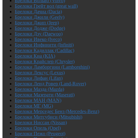
Брелоки Вольво (Volvo)
Брелоки Грейт вол (great wall)
Брелоки Дачиа (Dacia)
Брелоки Джили (Geely)
Брелоки Джип (Jeep)
Брелоки Додже (Dodge)
Брелоки Дэу (Daewoo)
Брелоки Ивеко (Iveco)
Брелоки Инфинити (Infiniti)
Брелоки Кадиллак (Cadillac)
Брелоки Киа (KIA)
Брелоки Крайслер (Chrysler)
Брелоки Ламборгини (Lamborghini)
Брелоки Лексус (Lexus)
Брелоки Лифан (Lifan)
Брелоки Ленд Ровер (Land-Rover)
Брелоки Мазда (Mazda)
Брелоки Мазерати (Maserati)
Брелоки МАН (MAN)
Брелоки МГ (MG)
Брелоки Мерседес Бенз (Mercedes-Benz)
Брелоки Митсубиси (Mitsubishi)
Брелоки Ниссан (Nissan)
Брелоки Опель (Opel)
Брелоки Пежо (Peugeot)