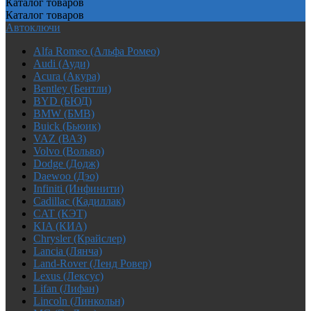
Каталог
товаров
Каталог
товаров
Автоключи
Alfa Romeo (Альфа Ромео)
Audi (Ауди)
Acura (Акура)
Bentley (Бентли)
BYD (БЮД)
BMW (БМВ)
Buick (Бьюик)
VAZ (ВАЗ)
Volvo (Вольво)
Dodge (Додж)
Daewoo (Дэо)
Infiniti (Инфинити)
Cadillac (Кадиллак)
CAT (КЭТ)
KIA (КИА)
Chrysler (Крайслер)
Lancia (Лянча)
Land-Rover (Ленд Ровер)
Lexus (Лексус)
Lifan (Лифан)
Lincoln (Линкольн)