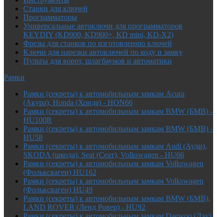
Cтанки для ключей
Программаторы
Универсальные автоключи для программаторов
KEYDIY (KD900, KD900+, KD mini, KD-X2)
Фрезы для станков по изготовлению ключей
Ключи для нарезки автоключей по коду и замку
Пульты для ворот, шлагбаумов и автоматики
Рамки
Рамки (секреты) к автомобильным замкам Acura
(Акура), Honda (Хонда) - HON66
Рамки (секреты) к автомобильным замкам BMW (БМВ) -
HU100R
Рамки (секреты) к автомобильным замкам BMW (БМВ) -
HU58
Рамки (секреты) к автомобильным замкам Audi (Ауди),
SKODA (шкода), Seat (Сеат), Volkswagen - HU66
Рамки (секреты) к автомобильным замкам Volkswagen
(Фольксваген) HU162
Рамки (секреты) к автомобильным замкам Volkswagen
(Фольксваген) HU49
Рамки (секреты) к автомобильным замкам BMW (БМВ),
LAND ROVER (Ленд Ровер) - HU92
Рамки (секреты) к автомобильным замкам Daewoo (Дэу),