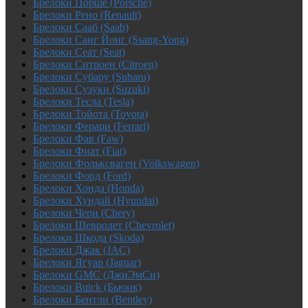
Брелоки Порше (Porsche)
Брелоки Рено (Renault)
Брелоки Сааб (Saab)
Брелоки Санг Йонг (Ssang-Yong)
Брелоки Сеат (Seat)
Брелоки Ситроен (Citroen)
Брелоки Субару (Subaru)
Брелоки Сузуки (Suzuki)
Брелоки Тесла (Tesla)
Брелоки Тойота (Toyota)
Брелоки Ферари (Ferrari)
Брелоки Фав (Faw)
Брелоки Фиат (Fiat)
Брелоки Фольксваген (Volkswagen)
Брелоки Форд (Ford)
Брелоки Хонда (Honda)
Брелоки Хундай (Hyundai)
Брелоки Чери (Chery)
Брелоки Шевролет (Chevrolet)
Брелоки Шкода (Skoda)
Брелоки Джак (JAC)
Брелоки Ягуар (Jaguar)
Брелоки GMC (ДжиЭмСи)
Брелоки Buick (Бьюик)
Брелоки Бентли (Bentley)