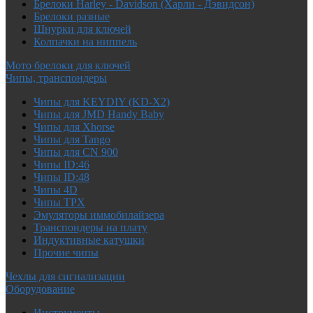
Брелоки Harley - Davidson (Харли - Дэвидсон)
Брелоки разные
Шнурки для ключей
Колпачки на ниппель
Мото брелоки для ключей
Чипы, транспондеры
Чипы для KEYDIY (KD-X2)
Чипы для JMD Handy Baby
Чипы для Xhorse
Чипы для Tango
Чипы для CN 900
Чипы ID:46
Чипы ID:48
Чипы 4D
Чипы TPX
Эмуляторы иммобилайзера
Транспондеры на плату
Индуктивные катушки
Прочие чипы
Чехлы для сигнализации
Оборудование
Инструменты