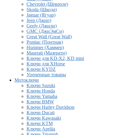
Chevrolet (Шевроле)
Skoda (Шкода)
Jaguar (Ягуар)
Jeep (Джип)
Geely (Джили)
GMC (ДжиЭмСи)
Great Wall (Great Wall)
Pontiac (Понтиак)
Hummer (Хаммер)
Maserati (Мазерати)
Ключи для KD-X2, KD mini
Ключи для XHorse
Ключи KYDZ
Уцененные товары
Мотоключи
Ключи Suzuki
Ключи Honda
Ключи Yamaha
Ключи BMW
Ключи Harley Davidson
Ключи Ducati
Ключи Kawasaki
Ключи KTM
Ключи Aprilia
Ключи Triumph