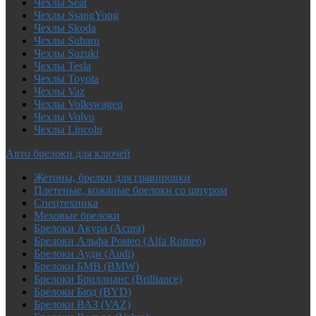
Чехлы Seat
Чехлы SsangYong
Чехлы Skoda
Чехлы Subaru
Чехлы Suzuki
Чехлы Tesla
Чехлы Toyota
Чехлы Vaz
Чехлы Volkswagen
Чехлы Volvo
Чехлы Lincoln
Авто брелоки для ключей
Жетоны, брелки для гравировки
Плетеные, кожаные брелоки со шнуром
Спецтехника
Меховые брелоки
Брелоки Акура (Acura)
Брелоки Альфа Ромео (Alfa Romeo)
Брелоки Ауди (Audi)
Брелоки БМВ (BMW)
Брелоки Бриллианс (Brilliance)
Брелоки Бюд (BYD)
Брелоки ВАЗ (VAZ)