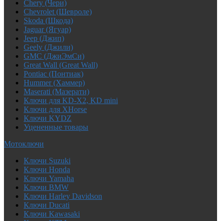
Chery (Чери)
Chevrolet (Шевроле)
Skoda (Шкода)
Jaguar (Ягуар)
Jeep (Джип)
Geely (Джили)
GMC (ДжиЭмСи)
Great Wall (Great Wall)
Pontiac (Понтиак)
Hummer (Хаммер)
Maserati (Мазерати)
Ключи для KD-X2, KD mini
Ключи для XHorse
Ключи KYDZ
Уцененные товары
Мотоключи
Ключи Suzuki
Ключи Honda
Ключи Yamaha
Ключи BMW
Ключи Harley Davidson
Ключи Ducati
Ключи Kawasaki