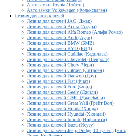
Авто замки Toyota (Тойота)
Авто замки Volkswagen (Фольксваген)
Лезвия для авто ключей
Лезвия для ключей JAC (Джак)
Лезвия для ключей Acura (Акура)
Лезвия для ключей Alfa Romeo (Альфа Ромео)
Лезвия для ключей Audi (Ауди)
Лезвия для ключей BMW (БМВ)
Лезвия для ключей BYD (БИД)
Лезвия для ключей Cadillac (Кадиллак)
Лезвия для ключей Chevrolet (Шевроле)
Лезвия для ключей Chery (Чери)
Лезвия для ключей Citroen (Ситроен)
Лезвия для ключей Daewoo (Дэу)
Лезвие для ключей Fiat (Фиат)
Лезвия для ключей Ford (Форд)
Лезвия для ключей Geely (Джили)
Лезвия для ключей GMC (ДжиЭмСи)
Лезвия для ключей Great Wall (Грейт Вол)
Лезвия для ключей Honda (Хонда)
Лезвие для ключей Hyundai (Хюндай)
Лезвия для ключей Infiniti (Инфинити)
Лезвия для ключей Isuzu (Исузу)
Лезвия для ключей Jeep, Dodge, Chrysler (Джип,
Додж, Крайслер)