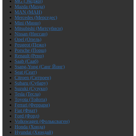
MG (ЭмДжи)
Mazda (Мазда)
MAN (МАН)
Mercedes (Мерседес)
Mini (Мини)
Mitsubishi (Митсубиси)
Nissan (Ниссан)
Opel (Опель)
Peugeot (Пежо)
Porsche (Порш)
Renault (Рено)
Saab (Сааб)
Ssang-Yong (Санг Йонг)
Seat (Сеат)
Citroen (Ситроен)
Subaru (Субару)
Suzuki (Сузуки)
Tesla (Тесла)
Toyota (Тойота)
Ferrari (Феррари)
Fiat (Фиат)
Ford (Форд)
Volkswagen (Фольксваген)
Honda (Хонда)
Hyundai (Хюндай)