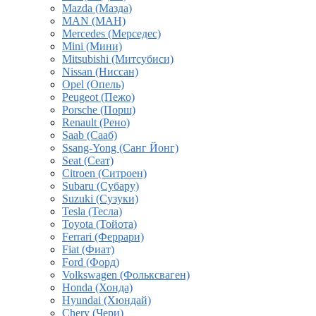
Mazda (Мазда)
MAN (МАН)
Mercedes (Мерседес)
Mini (Мини)
Mitsubishi (Митсубиси)
Nissan (Ниссан)
Opel (Опель)
Peugeot (Пежо)
Porsche (Порш)
Renault (Рено)
Saab (Сааб)
Ssang-Yong (Санг Йонг)
Seat (Сеат)
Citroen (Ситроен)
Subaru (Субару)
Suzuki (Сузуки)
Tesla (Тесла)
Toyota (Тойота)
Ferrari (Феррари)
Fiat (Фиат)
Ford (Форд)
Volkswagen (Фольксваген)
Honda (Хонда)
Hyundai (Хюндай)
Chery (Чери)