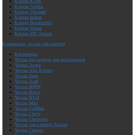
Ключи KTM
Ключи Aprilia
Ключи Triumph
Ключи Indian
Ключи Bombardier
Ключи Vespa
Ключи MV Agusta
Ключницы, чехлы для ключей
Ключницы
Чехлы под ключи для мотоциклов
Чехлы Acura
Чехлы Alfa Romeo
Чехлы Saab
Чехлы Audi
Чехлы BMW
Чехлы Buick
Чехлы BYD
Чехлы Mini
Чехлы Cadillac
Чехлы Chery
Чехлы Chevrolet
Чехлы для ключей Xhorse
Чехлы Citroen