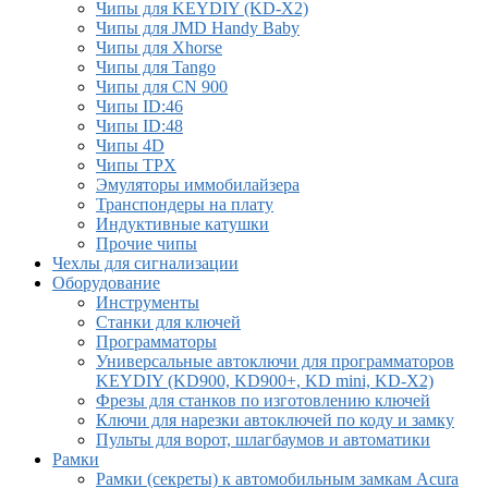
Чипы для KEYDIY (KD-X2)
Чипы для JMD Handy Baby
Чипы для Xhorse
Чипы для Tango
Чипы для CN 900
Чипы ID:46
Чипы ID:48
Чипы 4D
Чипы TPX
Эмуляторы иммобилайзера
Транспондеры на плату
Индуктивные катушки
Прочие чипы
Чехлы для сигнализации
Оборудование
Инструменты
Cтанки для ключей
Программаторы
Универсальные автоключи для программаторов
KEYDIY (KD900, KD900+, KD mini, KD-X2)
Фрезы для станков по изготовлению ключей
Ключи для нарезки автоключей по коду и замку
Пульты для ворот, шлагбаумов и автоматики
Рамки
Рамки (секреты) к автомобильным замкам Acura