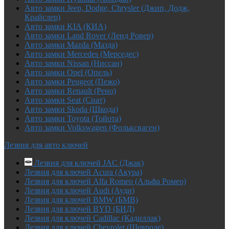
Авто замки Jeep, Dodge, Chrysler (Джип, Додж,
Крайслер)
Авто замки KIA (КИА)
Авто замки Land Rover (Ленд Ровер)
Авто замки Mazda (Мазда)
Авто замки Mercedes (Мерседес)
Авто замки Nissan (Ниссан)
Авто замки Opel (Опель)
Авто замки Peugeot (Пежо)
Авто замки Renault (Рено)
Авто замки Seat (Сиат)
Авто замки Skoda (Шкода)
Авто замки Toyota (Тойота)
Авто замки Volkswagen (Фольксваген)
Лезвия для авто ключей
Лезвия для ключей JAC (Джак)
Лезвия для ключей Acura (Акура)
Лезвия для ключей Alfa Romeo (Альфа Ромео)
Лезвия для ключей Audi (Ауди)
Лезвия для ключей BMW (БМВ)
Лезвия для ключей BYD (БИД)
Лезвия для ключей Cadillac (Кадиллак)
Лезвия для ключей Chevrolet (Шевроле)