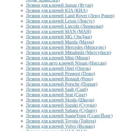
Лезвия для ключей Jaguar (Ягуар)
Лезвия для ключей KIA (КИА)
Лезвия для ключей Land Rover (Ленд Ровер)
Лезвия для ключей Lexus (Лексус)
Лезвия для ключей Lincoln (Линкольн)
Лезвия для ключей MAN (МАН)
Лезвия для ключей MG (ЭмДжи)
Лезвия для ключей Mazda (Мазда)
Лезвия для ключей Mercedes (Мерседес)
Лезвия для ключей Mitsubishi (Митсубиси)
Лезвия для ключей Mini (Мини)
Лезвия для авто ключей Nissan (Ниссан)
Лезвия для ключей Opel (Опель)
Лезвия для ключей Peugeot (Пежо)
Лезвия для ключей Renault (Рено)
Лезвия для ключей Porsche (Порше)
Лезвия для ключей Saab (Сааб)
Лезвия для ключей Seat (Сиат)
Лезвия для ключей Skoda (Шкода)
Лезвия для ключей Suzuki (Сузуки)
Лезвия для ключей Subaru (Субару)
Лезвия для ключей SsangYong (СсангЙонг)
Лезвия для ключей Toyota (Тойота)
Лезвия для ключей Volvo (Вольво)