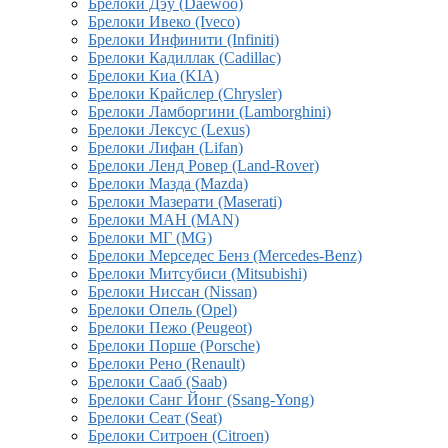
Брелоки Дэу (Daewoo)
Брелоки Ивеко (Iveco)
Брелоки Инфинити (Infiniti)
Брелоки Кадиллак (Cadillac)
Брелоки Киа (KIA)
Брелоки Крайслер (Chrysler)
Брелоки Ламборгини (Lamborghini)
Брелоки Лексус (Lexus)
Брелоки Лифан (Lifan)
Брелоки Ленд Ровер (Land-Rover)
Брелоки Мазда (Mazda)
Брелоки Мазерати (Maserati)
Брелоки МАН (MAN)
Брелоки МГ (MG)
Брелоки Мерседес Бенз (Mercedes-Benz)
Брелоки Митсубиси (Mitsubishi)
Брелоки Ниссан (Nissan)
Брелоки Опель (Opel)
Брелоки Пежо (Peugeot)
Брелоки Порше (Porsche)
Брелоки Рено (Renault)
Брелоки Сааб (Saab)
Брелоки Санг Йонг (Ssang-Yong)
Брелоки Сеат (Seat)
Брелоки Ситроен (Citroen)