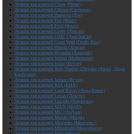
Лезвия для ключей Chery (Чери)
Лезвия для ключей Citroen (Ситроен)
Лезвия для ключей Daewoo (Дэу)
Лезвие для ключей Fiat (Фиат)
Лезвия для ключей Ford (Форд)
Лезвия для ключей Geely (Джили)
Лезвия для ключей GMC (ДжиЭмСи)
Лезвия для ключей Great Wall (Грейт Вол)
Лезвия для ключей Honda (Хонда)
Лезвие для ключей Hyundai (Хюндай)
Лезвия для ключей Infiniti (Инфинити)
Лезвия для ключей Isuzu (Исузу)
Лезвия для ключей Jeep, Dodge, Chrysler (Джип, Додж,
Крайслер)
Лезвия для ключей Jaguar (Ягуар)
Лезвия для ключей KIA (КИА)
Лезвия для ключей Land Rover (Ленд Ровер)
Лезвия для ключей Lexus (Лексус)
Лезвия для ключей Lincoln (Линкольн)
Лезвия для ключей MAN (МАН)
Лезвия для ключей MG (ЭмДжи)
Лезвия для ключей Mazda (Мазда)
Лезвия для ключей Mercedes (Мерседес)
Лезвия для ключей Mitsubishi (Митсубиси)
Лезвия для ключей Mini (Мини)