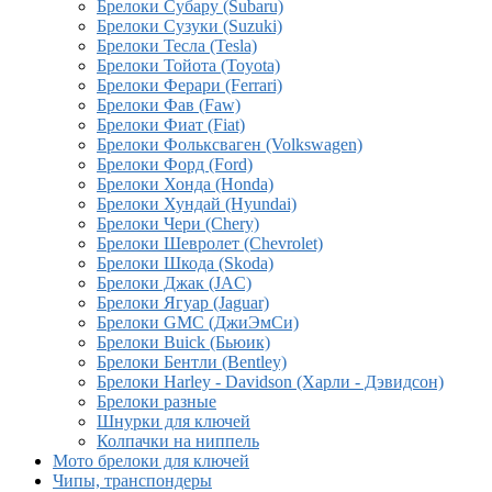
Брелоки Субару (Subaru)
Брелоки Сузуки (Suzuki)
Брелоки Тесла (Tesla)
Брелоки Тойота (Toyota)
Брелоки Ферари (Ferrari)
Брелоки Фав (Faw)
Брелоки Фиат (Fiat)
Брелоки Фольксваген (Volkswagen)
Брелоки Форд (Ford)
Брелоки Хонда (Honda)
Брелоки Хундай (Hyundai)
Брелоки Чери (Chery)
Брелоки Шевролет (Chevrolet)
Брелоки Шкода (Skoda)
Брелоки Джак (JAC)
Брелоки Ягуар (Jaguar)
Брелоки GMC (ДжиЭмСи)
Брелоки Buick (Бьюик)
Брелоки Бентли (Bentley)
Брелоки Harley - Davidson (Харли - Дэвидсон)
Брелоки разные
Шнурки для ключей
Колпачки на ниппель
Мото брелоки для ключей
Чипы, транспондеры