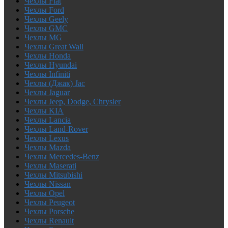
Чехлы Fiat
Чехлы Ford
Чехлы Geely
Чехлы GMC
Чехлы MG
Чехлы Great Wall
Чехлы Honda
Чехлы Hyundai
Чехлы Infiniti
Чехлы (Джак) Jac
Чехлы Jaguar
Чехлы Jeep, Dodge, Chrysler
Чехлы KIA
Чехлы Lancia
Чехлы Land-Rover
Чехлы Lexus
Чехлы Mazda
Чехлы Mercedes-Benz
Чехлы Maserati
Чехлы Mitsubishi
Чехлы Nissan
Чехлы Opel
Чехлы Peugeot
Чехлы Porsche
Чехлы Renault