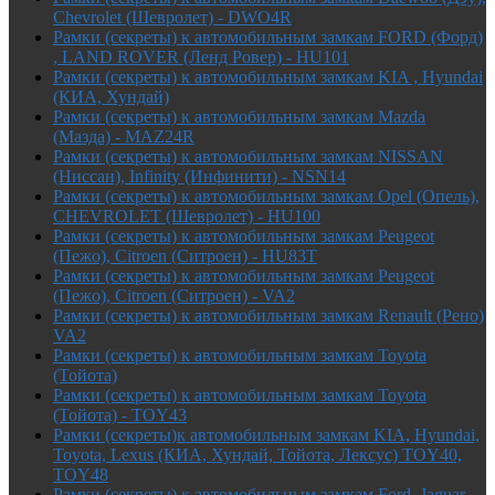
Chevrolet (Шевролет) - DWO4R
Рамки (секреты) к автомобильным замкам FORD (Форд)
, LAND ROVER (Ленд Ровер) - HU101
Рамки (секреты) к автомобильным замкам KIA , Hyundai
(КИА, Хундай)
Рамки (секреты) к автомобильным замкам Mazda
(Мазда) - MAZ24R
Рамки (секреты) к автомобильным замкам NISSAN
(Ниссан), Infinity (Инфинити) - NSN14
Рамки (секреты) к автомобильным замкам Opel (Опель),
CHEVROLET (Шевролет) - HU100
Рамки (секреты) к автомобильным замкам Peugeot
(Пежо), Citroen (Ситроен) - HU83T
Рамки (секреты) к автомобильным замкам Peugeot
(Пежо), Citroen (Ситроен) - VA2
Рамки (секреты) к автомобильным замкам Renault (Рено)
VA2
Рамки (секреты) к автомобильным замкам Toyota
(Тойота)
Рамки (секреты) к автомобильным замкам Toyota
(Тойота) - TOY43
Рамки (секреты)к автомобильным замкам KIA, Hyundai,
Toyota, Lexus (КИА, Хундай, Тойота, Лексус) TOY40,
TOY48
Рамки (секреты) к автомобильным замкам Ford, Jaguar