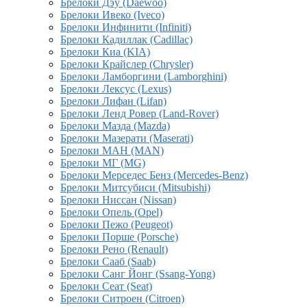
Брелоки Дэу (Daewoo)
Брелоки Ивеко (Iveco)
Брелоки Инфинити (Infiniti)
Брелоки Кадиллак (Cadillac)
Брелоки Киа (KIA)
Брелоки Крайслер (Chrysler)
Брелоки Ламборгини (Lamborghini)
Брелоки Лексус (Lexus)
Брелоки Лифан (Lifan)
Брелоки Ленд Ровер (Land-Rover)
Брелоки Мазда (Mazda)
Брелоки Мазерати (Maserati)
Брелоки МАН (MAN)
Брелоки МГ (MG)
Брелоки Мерседес Бенз (Mercedes-Benz)
Брелоки Митсубиси (Mitsubishi)
Брелоки Ниссан (Nissan)
Брелоки Опель (Opel)
Брелоки Пежо (Peugeot)
Брелоки Порше (Porsche)
Брелоки Рено (Renault)
Брелоки Сааб (Saab)
Брелоки Санг Йонг (Ssang-Yong)
Брелоки Сеат (Seat)
Брелоки Ситроен (Citroen)