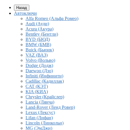
Назад
Автоключи
Alfa Romeo (Альфа Ромео)
Audi (Ауди)
Acura (Акура)
Bentley (Бентли)
BYD (БЮД)
BMW (БМВ)
Buick (Бьюик)
VAZ (ВАЗ)
Volvo (Вольво)
Dodge (Додж)
Daewoo (Дэо)
Infiniti (Инфинити)
Cadillac (Кадиллак)
CAT (КЭТ)
KIA (КИА)
Chrysler (Крайслер)
Lancia (Лянча)
Land-Rover (Ленд Ровер)
Lexus (Лексус)
Lifan (Лифан)
Lincoln (Линкольн)
MG (ЭмДжи)