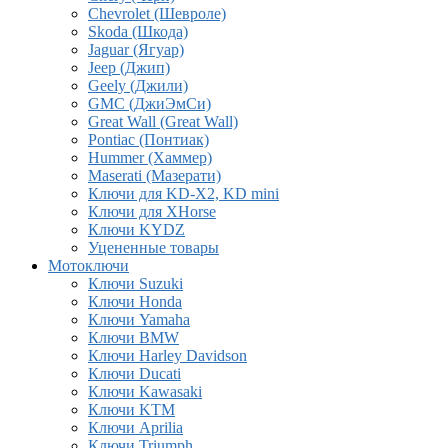
Chevrolet (Шевроле)
Skoda (Шкода)
Jaguar (Ягуар)
Jeep (Джип)
Geely (Джили)
GMC (ДжиЭмСи)
Great Wall (Great Wall)
Pontiac (Понтиак)
Hummer (Хаммер)
Maserati (Мазерати)
Ключи для KD-X2, KD mini
Ключи для XHorse
Ключи KYDZ
Уцененные товары
Мотоключи
Ключи Suzuki
Ключи Honda
Ключи Yamaha
Ключи BMW
Ключи Harley Davidson
Ключи Ducati
Ключи Kawasaki
Ключи KTM
Ключи Aprilia
Ключи Triumph