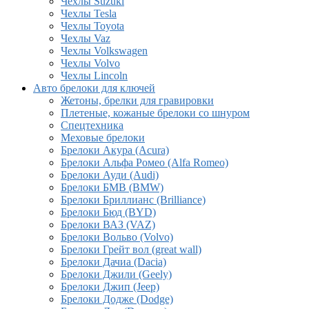
Чехлы Suzuki
Чехлы Tesla
Чехлы Toyota
Чехлы Vaz
Чехлы Volkswagen
Чехлы Volvo
Чехлы Lincoln
Авто брелоки для ключей
Жетоны, брелки для гравировки
Плетеные, кожаные брелоки со шнуром
Спецтехника
Меховые брелоки
Брелоки Акура (Acura)
Брелоки Альфа Ромео (Alfa Romeo)
Брелоки Ауди (Audi)
Брелоки БМВ (BMW)
Брелоки Бриллианс (Brilliance)
Брелоки Бюд (BYD)
Брелоки ВАЗ (VAZ)
Брелоки Вольво (Volvo)
Брелоки Грейт вол (great wall)
Брелоки Дачиа (Dacia)
Брелоки Джили (Geely)
Брелоки Джип (Jeep)
Брелоки Додже (Dodge)