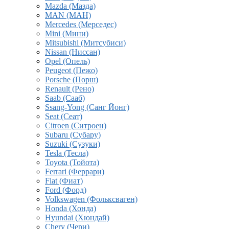
Mazda (Мазда)
MAN (МАН)
Mercedes (Мерседес)
Mini (Мини)
Mitsubishi (Митсубиси)
Nissan (Ниссан)
Opel (Опель)
Peugeot (Пежо)
Porsche (Порш)
Renault (Рено)
Saab (Сааб)
Ssang-Yong (Санг Йонг)
Seat (Сеат)
Citroen (Ситроен)
Subaru (Субару)
Suzuki (Сузуки)
Tesla (Тесла)
Toyota (Тойота)
Ferrari (Феррари)
Fiat (Фиат)
Ford (Форд)
Volkswagen (Фольксваген)
Honda (Хонда)
Hyundai (Хюндай)
Chery (Чери)