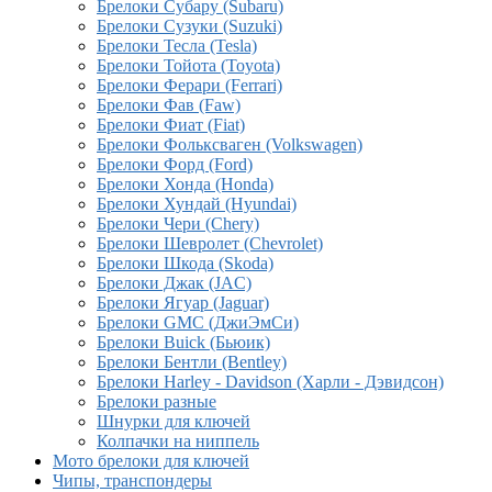
Брелоки Субару (Subaru)
Брелоки Сузуки (Suzuki)
Брелоки Тесла (Tesla)
Брелоки Тойота (Toyota)
Брелоки Ферари (Ferrari)
Брелоки Фав (Faw)
Брелоки Фиат (Fiat)
Брелоки Фольксваген (Volkswagen)
Брелоки Форд (Ford)
Брелоки Хонда (Honda)
Брелоки Хундай (Hyundai)
Брелоки Чери (Chery)
Брелоки Шевролет (Chevrolet)
Брелоки Шкода (Skoda)
Брелоки Джак (JAC)
Брелоки Ягуар (Jaguar)
Брелоки GMC (ДжиЭмСи)
Брелоки Buick (Бьюик)
Брелоки Бентли (Bentley)
Брелоки Harley - Davidson (Харли - Дэвидсон)
Брелоки разные
Шнурки для ключей
Колпачки на ниппель
Мото брелоки для ключей
Чипы, транспондеры