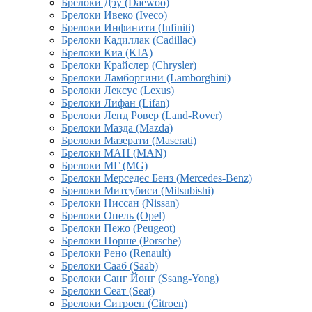
Брелоки Дэу (Daewoo)
Брелоки Ивеко (Iveco)
Брелоки Инфинити (Infiniti)
Брелоки Кадиллак (Cadillac)
Брелоки Киа (KIA)
Брелоки Крайслер (Chrysler)
Брелоки Ламборгини (Lamborghini)
Брелоки Лексус (Lexus)
Брелоки Лифан (Lifan)
Брелоки Ленд Ровер (Land-Rover)
Брелоки Мазда (Mazda)
Брелоки Мазерати (Maserati)
Брелоки МАН (MAN)
Брелоки МГ (MG)
Брелоки Мерседес Бенз (Mercedes-Benz)
Брелоки Митсубиси (Mitsubishi)
Брелоки Ниссан (Nissan)
Брелоки Опель (Opel)
Брелоки Пежо (Peugeot)
Брелоки Порше (Porsche)
Брелоки Рено (Renault)
Брелоки Сааб (Saab)
Брелоки Санг Йонг (Ssang-Yong)
Брелоки Сеат (Seat)
Брелоки Ситроен (Citroen)