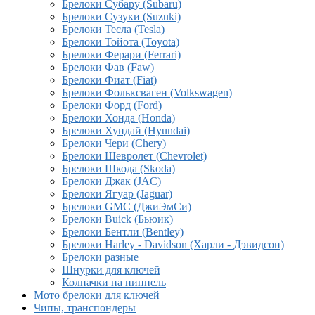
Брелоки Субару (Subaru)
Брелоки Сузуки (Suzuki)
Брелоки Тесла (Tesla)
Брелоки Тойота (Toyota)
Брелоки Ферари (Ferrari)
Брелоки Фав (Faw)
Брелоки Фиат (Fiat)
Брелоки Фольксваген (Volkswagen)
Брелоки Форд (Ford)
Брелоки Хонда (Honda)
Брелоки Хундай (Hyundai)
Брелоки Чери (Chery)
Брелоки Шевролет (Chevrolet)
Брелоки Шкода (Skoda)
Брелоки Джак (JAC)
Брелоки Ягуар (Jaguar)
Брелоки GMC (ДжиЭмСи)
Брелоки Buick (Бьюик)
Брелоки Бентли (Bentley)
Брелоки Harley - Davidson (Харли - Дэвидсон)
Брелоки разные
Шнурки для ключей
Колпачки на ниппель
Мото брелоки для ключей
Чипы, транспондеры