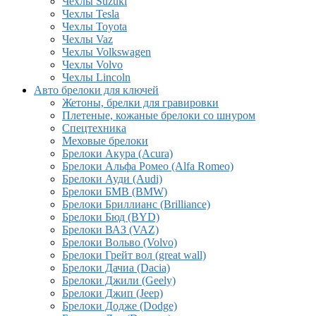
Чехлы Suzuki
Чехлы Tesla
Чехлы Toyota
Чехлы Vaz
Чехлы Volkswagen
Чехлы Volvo
Чехлы Lincoln
Авто брелоки для ключей
Жетоны, брелки для гравировки
Плетеные, кожаные брелоки со шнуром
Спецтехника
Меховые брелоки
Брелоки Акура (Acura)
Брелоки Альфа Ромео (Alfa Romeo)
Брелоки Ауди (Audi)
Брелоки БМВ (BMW)
Брелоки Бриллианс (Brilliance)
Брелоки Бюд (BYD)
Брелоки ВАЗ (VAZ)
Брелоки Вольво (Volvo)
Брелоки Грейт вол (great wall)
Брелоки Дачиа (Dacia)
Брелоки Джили (Geely)
Брелоки Джип (Jeep)
Брелоки Додже (Dodge)