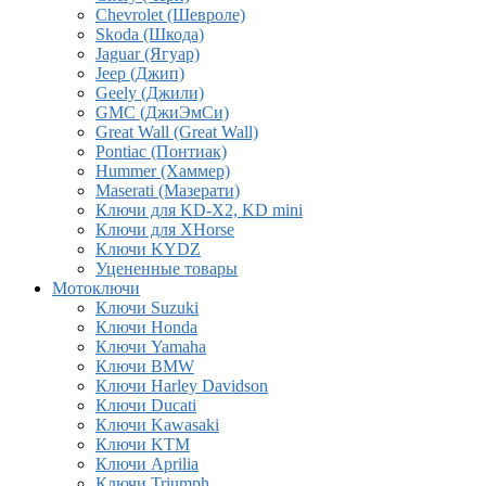
Chevrolet (Шевроле)
Skoda (Шкода)
Jaguar (Ягуар)
Jeep (Джип)
Geely (Джили)
GMC (ДжиЭмСи)
Great Wall (Great Wall)
Pontiac (Понтиак)
Hummer (Хаммер)
Maserati (Мазерати)
Ключи для KD-X2, KD mini
Ключи для XHorse
Ключи KYDZ
Уцененные товары
Мотоключи
Ключи Suzuki
Ключи Honda
Ключи Yamaha
Ключи BMW
Ключи Harley Davidson
Ключи Ducati
Ключи Kawasaki
Ключи KTM
Ключи Aprilia
Ключи Triumph