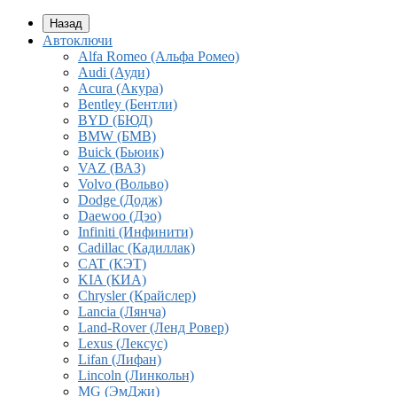
Назад
Автоключи
Alfa Romeo (Альфа Ромео)
Audi (Ауди)
Acura (Акура)
Bentley (Бентли)
BYD (БЮД)
BMW (БМВ)
Buick (Бьюик)
VAZ (ВАЗ)
Volvo (Вольво)
Dodge (Додж)
Daewoo (Дэо)
Infiniti (Инфинити)
Cadillac (Кадиллак)
CAT (КЭТ)
KIA (КИА)
Chrysler (Крайслер)
Lancia (Лянча)
Land-Rover (Ленд Ровер)
Lexus (Лексус)
Lifan (Лифан)
Lincoln (Линкольн)
MG (ЭмДжи)