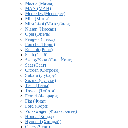
Mazda (Мазда)
MAN (МАН)
Mercedes (Мерседес)
Mini (Мини)
Mitsubishi (Митсубиси)
Nissan (Ниссан)
Opel (Опель)
Peugeot (Пежо)
Porsche (Порш)
Renault (Рено)
Saab (Сааб)
Ssang-Yong (Санг Йонг)
Seat (Сеат)
Citroen (Ситроен)
Subaru (Субару)
Suzuki (Сузуки)
Tesla (Тесла)
Toyota (Тойота)
Ferrari (Феррари)
Fiat (Фиат)
Ford (Форд)
Volkswagen (Фольксваген)
Honda (Хонда)
Hyundai (Хюндай)
Chery (Чери)