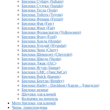
Брелоки Субару (Subaru)
Брелоки Сузуки (Suzuki)
Брелоки Тесла (Tesla)
Брелоки Тойота (Toyota)
Брелоки Ферари (Ferrari)
Брелоки Фав (Faw)
Брелоки Фиат (Fiat)
Брелоки Фольксваген (Volkswagen)
Брелоки Форд (Ford)
Брелоки Хонда (Honda)
Брелоки Хундай (Hyundai)
Брелоки Чери (Chery)
Брелоки Шевролет (Chevrolet)
Брелоки Шкода (Skoda)
Брелоки Джак (JAC)
Брелоки Ягуар (Jaguar)
Брелоки GMC (ДжиЭмСи)
Брелоки Buick (Бьюик)
Брелоки Бентли (Bentley)
Брелоки Harley - Davidson (Харли - Дэвидсон)
Брелоки разные
Шнурки для ключей
Колпачки на ниппель
Мото брелоки для ключей
Чипы, транспондеры