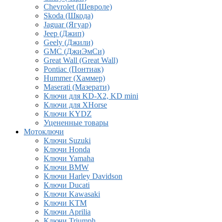
Chevrolet (Шевроле)
Skoda (Шкода)
Jaguar (Ягуар)
Jeep (Джип)
Geely (Джили)
GMC (ДжиЭмСи)
Great Wall (Great Wall)
Pontiac (Понтиак)
Hummer (Хаммер)
Maserati (Мазерати)
Ключи для KD-X2, KD mini
Ключи для XHorse
Ключи KYDZ
Уцененные товары
Мотоключи
Ключи Suzuki
Ключи Honda
Ключи Yamaha
Ключи BMW
Ключи Harley Davidson
Ключи Ducati
Ключи Kawasaki
Ключи KTM
Ключи Aprilia
Ключи Triumph