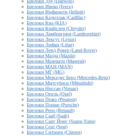
Брелоки Дэу (Daewoo)
Брелоки Ивеко (Iveco)
Брелоки Инфинити (Infiniti)
Брелоки Кадиллак (Cadillac)
Брелоки Киа (KIA)
Брелоки Крайслер (Chrysler)
Брелоки Ламборгини (Lamborghini)
Брелоки Лексус (Lexus)
Брелоки Лифан (Lifan)
Брелоки Ленд Ровер (Land-Rover)
Брелоки Мазда (Mazda)
Брелоки Мазерати (Maserati)
Брелоки МАН (MAN)
Брелоки МГ (MG)
Брелоки Мерседес Бенз (Mercedes-Benz)
Брелоки Митсубиси (Mitsubishi)
Брелоки Ниссан (Nissan)
Брелоки Опель (Opel)
Брелоки Пежо (Peugeot)
Брелоки Порше (Porsche)
Брелоки Рено (Renault)
Брелоки Сааб (Saab)
Брелоки Санг Йонг (Ssang-Yong)
Брелоки Сеат (Seat)
Брелоки Ситроен (Citroen)