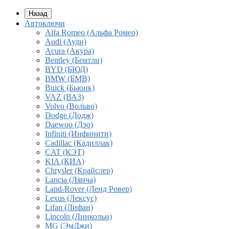
Назад
Автоключи
Alfa Romeo (Альфа Ромео)
Audi (Ауди)
Acura (Акура)
Bentley (Бентли)
BYD (БЮД)
BMW (БМВ)
Buick (Бьюик)
VAZ (ВАЗ)
Volvo (Вольво)
Dodge (Додж)
Daewoo (Дэо)
Infiniti (Инфинити)
Cadillac (Кадиллак)
CAT (КЭТ)
KIA (КИА)
Chrysler (Крайслер)
Lancia (Лянча)
Land-Rover (Ленд Ровер)
Lexus (Лексус)
Lifan (Лифан)
Lincoln (Линкольн)
MG (ЭмДжи)