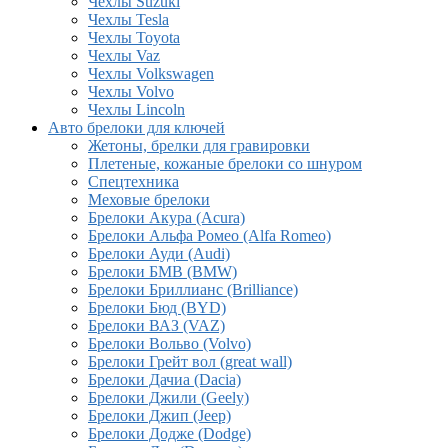
Чехлы Suzuki
Чехлы Tesla
Чехлы Toyota
Чехлы Vaz
Чехлы Volkswagen
Чехлы Volvo
Чехлы Lincoln
Авто брелоки для ключей
Жетоны, брелки для гравировки
Плетеные, кожаные брелоки со шнуром
Спецтехника
Меховые брелоки
Брелоки Акура (Acura)
Брелоки Альфа Ромео (Alfa Romeo)
Брелоки Ауди (Audi)
Брелоки БМВ (BMW)
Брелоки Бриллианс (Brilliance)
Брелоки Бюд (BYD)
Брелоки ВАЗ (VAZ)
Брелоки Вольво (Volvo)
Брелоки Грейт вол (great wall)
Брелоки Дачиа (Dacia)
Брелоки Джили (Geely)
Брелоки Джип (Jeep)
Брелоки Додже (Dodge)