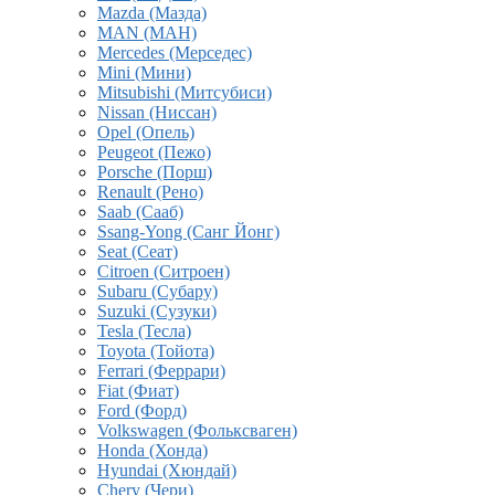
Mazda (Мазда)
MAN (МАН)
Mercedes (Мерседес)
Mini (Мини)
Mitsubishi (Митсубиси)
Nissan (Ниссан)
Opel (Опель)
Peugeot (Пежо)
Porsche (Порш)
Renault (Рено)
Saab (Сааб)
Ssang-Yong (Санг Йонг)
Seat (Сеат)
Citroen (Ситроен)
Subaru (Субару)
Suzuki (Сузуки)
Tesla (Тесла)
Toyota (Тойота)
Ferrari (Феррари)
Fiat (Фиат)
Ford (Форд)
Volkswagen (Фольксваген)
Honda (Хонда)
Hyundai (Хюндай)
Chery (Чери)