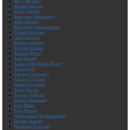
MG (ЭмДжи)
Mazda (Мазда)
MAN (МАН)
Mercedes (Мерседес)
Mini (Мини)
Mitsubishi (Митсубиси)
Nissan (Ниссан)
Opel (Опель)
Peugeot (Пежо)
Porsche (Порш)
Renault (Рено)
Saab (Сааб)
Ssang-Yong (Санг Йонг)
Seat (Сеат)
Citroen (Ситроен)
Subaru (Субару)
Suzuki (Сузуки)
Tesla (Тесла)
Toyota (Тойота)
Ferrari (Феррари)
Fiat (Фиат)
Ford (Форд)
Volkswagen (Фольксваген)
Honda (Хонда)
Hyundai (Хюндай)