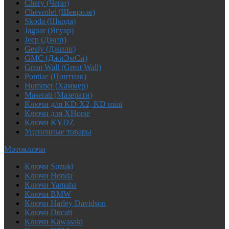
Chery (Чери)
Chevrolet (Шевроле)
Skoda (Шкода)
Jaguar (Ягуар)
Jeep (Джип)
Geely (Джили)
GMC (ДжиЭмСи)
Great Wall (Great Wall)
Pontiac (Понтиак)
Hummer (Хаммер)
Maserati (Мазерати)
Ключи для KD-X2, KD mini
Ключи для XHorse
Ключи KYDZ
Уцененные товары
Мотоключи
Ключи Suzuki
Ключи Honda
Ключи Yamaha
Ключи BMW
Ключи Harley Davidson
Ключи Ducati
Ключи Kawasaki