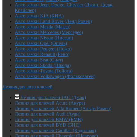
Авто замки Jeep, Dodge, Chrysler (Джип, Додж,
Крайслер)
Авто замки KIA (КИА)
Авто замки Land Rover (Ленд Ровер)
Авто замки Mazda (Мазда)
Авто замки Mercedes (Мерседес)
Авто замки Nissan (Ниссан)
Авто замки Opel (Опель)
Авто замки Peugeot (Пежо)
Авто замки Renault (Рено)
Авто замки Seat (Сиат)
Авто замки Skoda (Шкода)
Авто замки Toyota (Тойота)
Авто замки Volkswagen (Фольксваген)
Лезвия для авто ключей
Лезвия для ключей JAC (Джак)
Лезвия для ключей Acura (Акура)
Лезвия для ключей Alfa Romeo (Альфа Ромео)
Лезвия для ключей Audi (Ауди)
Лезвия для ключей BMW (БМВ)
Лезвия для ключей BYD (БИД)
Лезвия для ключей Cadillac (Кадиллак)
Лезвия для ключей Chevrolet (Шевроле)