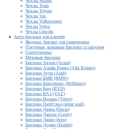
Чехлы Suzuki
Чехлы Tesla
Чехлы Toyota
Чехлы Vaz
Чехлы Volkswagen
Чехлы Volvo
Чехлы Lincoln
Авто брелоки для ключей
Жетоны, брелки для гравировки
Плетеные, кожаные брелоки со шнуром
Спецтехника
Меховые брелоки
Брелоки Акура (Acura)
Брелоки Альфа Ромео (Alfa Romeo)
Брелоки Ауди (Audi)
Брелоки БМВ (BMW)
Брелоки Бриллианс (Brilliance)
Брелоки Бюд (BYD)
Брелоки ВАЗ (VAZ)
Брелоки Вольво (Volvo)
Брелоки Грейт вол (great wall)
Брелоки Дачиа (Dacia)
Брелоки Джили (Geely)
Брелоки Джип (Jeep)
Брелоки Додже (Dodge)