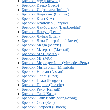
Брелоки Дэу (Daewoo)
Брелоки Ивеко (Iveco)
Брелоки Инфинити (Infiniti)
Брелоки Кадиллак (Cadillac)
Брелоки Киа (KIA)
Брелоки Крайслер (Chrysler)
Брелоки Ламборгини (Lamborghini)
Брелоки Лексус (Lexus)
Брелоки Лифан (Lifan)
Брелоки Ленд Ровер (Land-Rover)
Брелоки Мазда (Mazda)
Брелоки Мазерати (Maserati)
Брелоки МАН (MAN)
Брелоки МГ (MG)
Брелоки Мерседес Бенз (Mercedes-Benz)
Брелоки Митсубиси (Mitsubishi)
Брелоки Ниссан (Nissan)
Брелоки Опель (Opel)
Брелоки Пежо (Peugeot)
Брелоки Порше (Porsche)
Брелоки Рено (Renault)
Брелоки Сааб (Saab)
Брелоки Санг Йонг (Ssang-Yong)
Брелоки Сеат (Seat)
Брелоки Ситроен (Citroen)