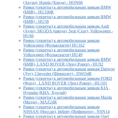
(Акура), Honda (Хонда) - HON66
Рамки (секреты) к автомобильным замкам BMW
(БМВ) - HU100R
Рамки (секреты) к автомобильным замкам BMW
(БМВ) - HU58
Рамки (секреты) к автомобильным замкам Audi
(Ауди), SKODA (шкода), Seat (Сеат), Volkswagen -
HU66
Рамки (секреты) к автомобильным замкам
Volkswagen (Фольксваген) HU162
Рамки (секреты) к автомобильным замкам
Volkswagen (Фольксваген) HU49
Рамки (секреты) к автомобильным замкам BMW
(БМВ), LAND ROVER (Ленд Ровер) - HU92
Рамки (секреты) к автомобильным замкам Daewoo
(Дэу), Chevrolet (Шевролет) - DWO4R
Рамки (секреты) к автомобильным замкам FORD
(Форд) , LAND ROVER (Ленд Ровер) - HU101
Рамки (секреты) к автомобильным замкам KIA ,
Hyundai (КИА, Хундай)
Рамки (секреты) к автомобильным замкам Mazda
(Мазда) - MAZ24R
Рамки (секреты) к автомобильным замкам
NISSAN (Ниссан), Infinity (Инфинити) - NSN14
Рамки (секреты) к автомобильным замкам Opel