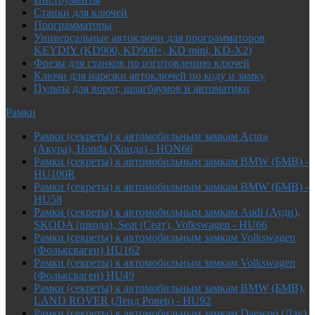
Cтанки для ключей
Программаторы
Универсальные автоключи для программаторов
KEYDIY (KD900, KD900+, KD mini, KD-X2)
Фрезы для станков по изготовлению ключей
Ключи для нарезки автоключей по коду и замку
Пульты для ворот, шлагбаумов и автоматики
Рамки
Рамки (секреты) к автомобильным замкам Acura
(Акура), Honda (Хонда) - HON66
Рамки (секреты) к автомобильным замкам BMW (БМВ) -
HU100R
Рамки (секреты) к автомобильным замкам BMW (БМВ) -
HU58
Рамки (секреты) к автомобильным замкам Audi (Ауди),
SKODA (шкода), Seat (Сеат), Volkswagen - HU66
Рамки (секреты) к автомобильным замкам Volkswagen
(Фольксваген) HU162
Рамки (секреты) к автомобильным замкам Volkswagen
(Фольксваген) HU49
Рамки (секреты) к автомобильным замкам BMW (БМВ),
LAND ROVER (Ленд Ровер) - HU92
Рамки (секреты) к автомобильным замкам Daewoo (Дэу),