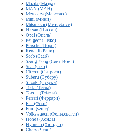
Mazda (Мазда)
MAN (МАН)
Mercedes (Мерседес)
Mini (Мини)
Mitsubishi (Митсубиси)
Nissan (Ниссан)
Opel (Опель)
Peugeot (Пежо)
Porsche (Порш)
Renault (Рено)
Saab (Сааб)
Ssang-Yong (Санг Йонг)
Seat (Сеат)
Citroen (Ситроен)
Subaru (Субару)
Suzuki (Сузуки)
Tesla (Тесла)
Toyota (Тойота)
Ferrari (Феррари)
Fiat (Фиат)
Ford (Форд)
Volkswagen (Фольксваген)
Honda (Хонда)
Hyundai (Хюндай)
Chery (Чери)