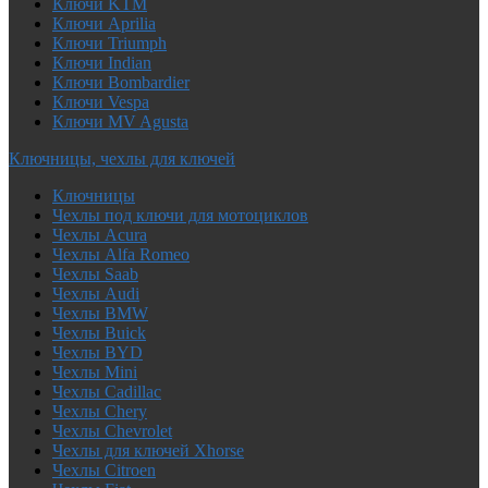
Ключи KTM
Ключи Aprilia
Ключи Triumph
Ключи Indian
Ключи Bombardier
Ключи Vespa
Ключи MV Agusta
Ключницы, чехлы для ключей
Ключницы
Чехлы под ключи для мотоциклов
Чехлы Acura
Чехлы Alfa Romeo
Чехлы Saab
Чехлы Audi
Чехлы BMW
Чехлы Buick
Чехлы BYD
Чехлы Mini
Чехлы Cadillac
Чехлы Chery
Чехлы Chevrolet
Чехлы для ключей Xhorse
Чехлы Citroen