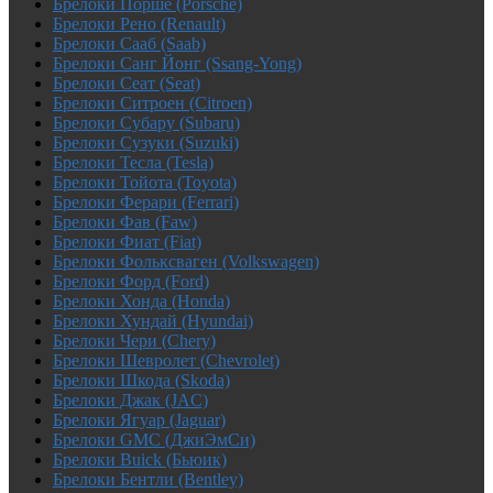
Брелоки Порше (Porsche)
Брелоки Рено (Renault)
Брелоки Сааб (Saab)
Брелоки Санг Йонг (Ssang-Yong)
Брелоки Сеат (Seat)
Брелоки Ситроен (Citroen)
Брелоки Субару (Subaru)
Брелоки Сузуки (Suzuki)
Брелоки Тесла (Tesla)
Брелоки Тойота (Toyota)
Брелоки Ферари (Ferrari)
Брелоки Фав (Faw)
Брелоки Фиат (Fiat)
Брелоки Фольксваген (Volkswagen)
Брелоки Форд (Ford)
Брелоки Хонда (Honda)
Брелоки Хундай (Hyundai)
Брелоки Чери (Chery)
Брелоки Шевролет (Chevrolet)
Брелоки Шкода (Skoda)
Брелоки Джак (JAC)
Брелоки Ягуар (Jaguar)
Брелоки GMC (ДжиЭмСи)
Брелоки Buick (Бьюик)
Брелоки Бентли (Bentley)