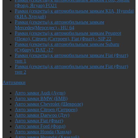
(Форд, Ягуар) FO21
Рамки (секреты) к автомобильным замкам KIA, Hyundai
(КИА,Хундай)
Рамки (секреты) к автомобильным замкам
Mercedes(Мерседес) - HU 64
Рамки (секреты) к автомобильным замкам Peugeot
(Пежо), Citroen (Ситроен), Fiat (Фиат) - SIP 22
Рамки (секреты) к автомобильным замкам Subaru
(Субару), DAT -17
Рамки (секреты) к автомобильным замкам Fiat (Фиат)
тип 1
Рамки (секреты) к автомобильным замкам Fiat (Фиат)
тип 2
Автозамки
Авто замки Audi (Ауди)
Авто замки BMW (БМВ)
Авто замки Chevrolet (Шевроле)
Авто замки Citroen (Ситроен)
Авто замки Daewoo (Дэу)
Авто замки Fiat (Фиат)
Авто замки Ford (Форд)
Авто замки Honda (Хонда)
Авто замки Hyundai (Хюндай)