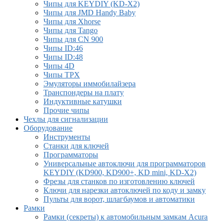
Чипы для KEYDIY (KD-X2)
Чипы для JMD Handy Baby
Чипы для Xhorse
Чипы для Tango
Чипы для CN 900
Чипы ID:46
Чипы ID:48
Чипы 4D
Чипы TPX
Эмуляторы иммобилайзера
Транспондеры на плату
Индуктивные катушки
Прочие чипы
Чехлы для сигнализации
Оборудование
Инструменты
Cтанки для ключей
Программаторы
Универсальные автоключи для программаторов
KEYDIY (KD900, KD900+, KD mini, KD-X2)
Фрезы для станков по изготовлению ключей
Ключи для нарезки автоключей по коду и замку
Пульты для ворот, шлагбаумов и автоматики
Рамки
Рамки (секреты) к автомобильным замкам Acura