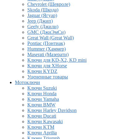
Chevrolet (Шевроле)
Skoda (Шкода)
Jaguar (Ягуар)
Jeep (Джип)
Geely (Джили)
GMC (ДжиЭмСи)
Great Wall (Great Wall)
Pontiac (Понтиак)
Hummer (Хаммер)
Maserati (Мазерати)
Ключи для KD-X2, KD mini
Ключи для XHorse
Ключи KYDZ
Уцененные товары
Мотоключи
Ключи Suzuki
Ключи Honda
Ключи Yamaha
Ключи BMW
Ключи Harley Davidson
Ключи Ducati
Ключи Kawasaki
Ключи KTM
Ключи Aprilia
Ключи Triumph