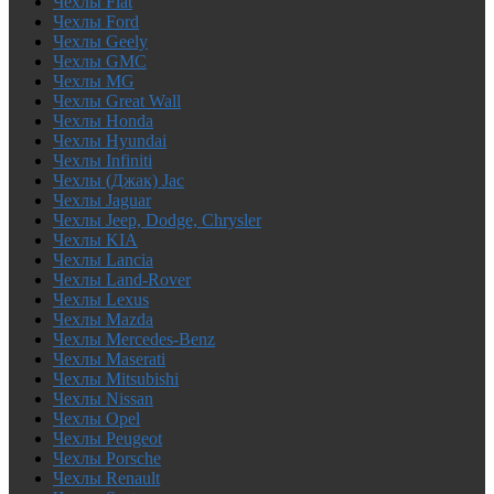
Чехлы Fiat
Чехлы Ford
Чехлы Geely
Чехлы GMC
Чехлы MG
Чехлы Great Wall
Чехлы Honda
Чехлы Hyundai
Чехлы Infiniti
Чехлы (Джак) Jac
Чехлы Jaguar
Чехлы Jeep, Dodge, Chrysler
Чехлы KIA
Чехлы Lancia
Чехлы Land-Rover
Чехлы Lexus
Чехлы Mazda
Чехлы Mercedes-Benz
Чехлы Maserati
Чехлы Mitsubishi
Чехлы Nissan
Чехлы Opel
Чехлы Peugeot
Чехлы Porsche
Чехлы Renault