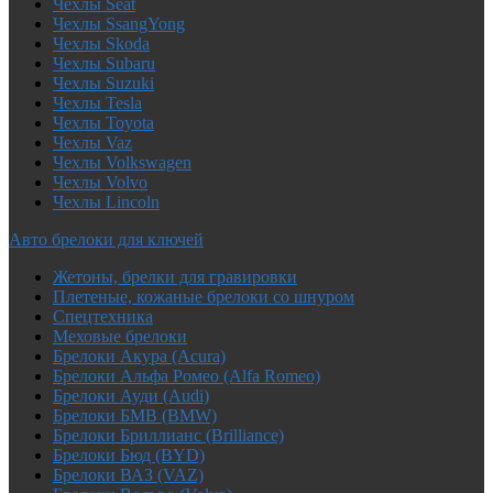
Чехлы Seat
Чехлы SsangYong
Чехлы Skoda
Чехлы Subaru
Чехлы Suzuki
Чехлы Tesla
Чехлы Toyota
Чехлы Vaz
Чехлы Volkswagen
Чехлы Volvo
Чехлы Lincoln
Авто брелоки для ключей
Жетоны, брелки для гравировки
Плетеные, кожаные брелоки со шнуром
Спецтехника
Меховые брелоки
Брелоки Акура (Acura)
Брелоки Альфа Ромео (Alfa Romeo)
Брелоки Ауди (Audi)
Брелоки БМВ (BMW)
Брелоки Бриллианс (Brilliance)
Брелоки Бюд (BYD)
Брелоки ВАЗ (VAZ)