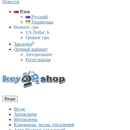
Новости
Язык
Русский
Українська
Валюта:
грн.
US Dollar: $
Гривня: грн.
0
Закладки
Личный кабинет
Авторизация
Регистрация
Везде
Везде
Автоключи
Мотоключи
Ключницы, чехлы для ключей
Авто брелоки для ключей