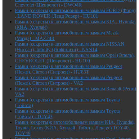
Chevrolet (Шевролет) - DWO4R
Рамки (секреты) к автомобильным замкам FORD (Форд)
, LAND ROVER (Ленд Ровер) - HU101
Рамки (секреты) к автомобильным замкам KIA , Hyundai
(КИА, Хундай)
Рамки (секреты) к автомобильным замкам Mazda
(Мазда) - MAZ24R
Рамки (секреты) к автомобильным замкам NISSAN
(Ниссан), Infinity (Инфинити) - NSN14
Рамки (секреты) к автомобильным замкам Opel (Опель),
CHEVROLET (Шевролет) - HU100
Рамки (секреты) к автомобильным замкам Peugeot
(Пежо), Citroen (Ситроен) - HU83T
Рамки (секреты) к автомобильным замкам Peugeot
(Пежо), Citroen (Ситроен) - VA2
Рамки (секреты) к автомобильным замкам Renault (Рено)
VA2
Рамки (секреты) к автомобильным замкам Toyota
(Тойота)
Рамки (секреты) к автомобильным замкам Toyota
(Тойота) - TOY43
Рамки (секреты)к автомобильным замкам KIA, Hyundai,
Toyota, Lexus (КИА, Хундай, Тойота, Лексус) TOY40,
TOY48
Рамки (секреты) к автомобильным замкам Ford, Jaguar