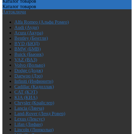
Каталог
товаров
Каталог
товаров
Автоключи
Alfa Romeo (Альфа Ромео)
Audi (Ауди)
Acura (Акура)
Bentley (Бентли)
BYD (БЮД)
BMW (БМВ)
Buick (Бьюик)
VAZ (ВАЗ)
Volvo (Вольво)
Dodge (Додж)
Daewoo (Дэо)
Infiniti (Инфинити)
Cadillac (Кадиллак)
CAT (КЭТ)
KIA (КИА)
Chrysler (Крайслер)
Lancia (Лянча)
Land-Rover (Ленд Ровер)
Lexus (Лексус)
Lifan (Лифан)
Lincoln (Линкольн)