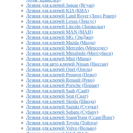
Лезвия для ключей Jaguar (Ягуар)
Лезвия для ключей KIA (КИА)
Лезвия для ключей Land Rover (Ленд Ровер)
Лезвия для ключей Lexus (Лексус)
Лезвия для ключей Lincoln (Линкольн)
Лезвия для ключей MAN (МАН)
Лезвия для ключей MG (ЭмДжи)
Лезвия для ключей Mazda (Мазда)
Лезвия для ключей Mercedes (Мерседес)
Лезвия для ключей Mitsubishi (Митсубиси)
Лезвия для ключей Mini (Мини)
Лезвия для авто ключей Nissan (Ниссан)
Лезвия для ключей Opel (Опель)
Лезвия для ключей Peugeot (Пежо)
Лезвия для ключей Renault (Рено)
Лезвия для ключей Porsche (Порше)
Лезвия для ключей Saab (Сааб)
Лезвия для ключей Seat (Сиат)
Лезвия для ключей Skoda (Шкода)
Лезвия для ключей Suzuki (Сузуки)
Лезвия для ключей Subaru (Субару)
Лезвия для ключей SsangYong (СсангЙонг)
Лезвия для ключей Toyota (Тойота)
Лезвия для ключей Volvo (Вольво)