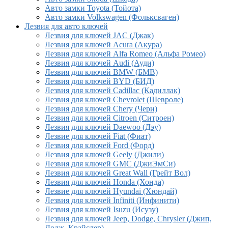
Авто замки Toyota (Тойота)
Авто замки Volkswagen (Фольксваген)
Лезвия для авто ключей
Лезвия для ключей JAC (Джак)
Лезвия для ключей Acura (Акура)
Лезвия для ключей Alfa Romeo (Альфа Ромео)
Лезвия для ключей Audi (Ауди)
Лезвия для ключей BMW (БМВ)
Лезвия для ключей BYD (БИД)
Лезвия для ключей Cadillac (Кадиллак)
Лезвия для ключей Chevrolet (Шевроле)
Лезвия для ключей Chery (Чери)
Лезвия для ключей Citroen (Ситроен)
Лезвия для ключей Daewoo (Дэу)
Лезвие для ключей Fiat (Фиат)
Лезвия для ключей Ford (Форд)
Лезвия для ключей Geely (Джили)
Лезвия для ключей GMC (ДжиЭмСи)
Лезвия для ключей Great Wall (Грейт Вол)
Лезвия для ключей Honda (Хонда)
Лезвие для ключей Hyundai (Хюндай)
Лезвия для ключей Infiniti (Инфинити)
Лезвия для ключей Isuzu (Исузу)
Лезвия для ключей Jeep, Dodge, Chrysler (Джип,
Додж, Крайслер)