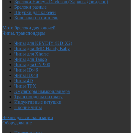
Брелоки Harley - Davidson (Харли - Дэвидсон)
Брелоки разные
Шнурки для ключей
Колпачки на ниппель
Мото брелоки для ключей
Чипы, транспондеры
Чипы для KEYDIY (KD-X2)
Чипы для JMD Handy Baby
Чипы для Xhorse
Чипы для Tango
Чипы для CN 900
Чипы ID:46
Чипы ID:48
Чипы 4D
Чипы TPX
Эмуляторы иммобилайзера
Транспондеры на плату
Индуктивные катушки
Прочие чипы
Чехлы для сигнализации
Оборудование
Инструменты