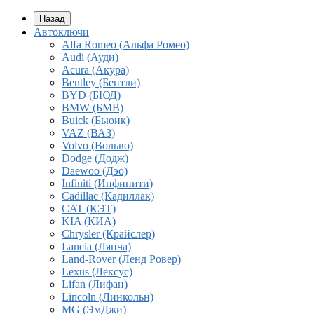
Назад
Автоключи
Alfa Romeo (Альфа Ромео)
Audi (Ауди)
Acura (Акура)
Bentley (Бентли)
BYD (БЮД)
BMW (БМВ)
Buick (Бьюик)
VAZ (ВАЗ)
Volvo (Вольво)
Dodge (Додж)
Daewoo (Дэо)
Infiniti (Инфинити)
Cadillac (Кадиллак)
CAT (КЭТ)
KIA (КИА)
Chrysler (Крайслер)
Lancia (Лянча)
Land-Rover (Ленд Ровер)
Lexus (Лексус)
Lifan (Лифан)
Lincoln (Линкольн)
MG (ЭмДжи)