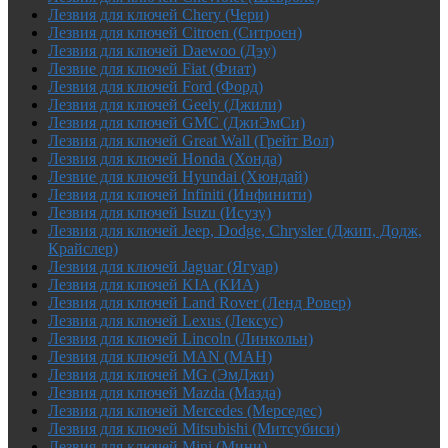
Лезвия для ключей Chery (Чери)
Лезвия для ключей Citroen (Ситроен)
Лезвия для ключей Daewoo (Дэу)
Лезвие для ключей Fiat (Фиат)
Лезвия для ключей Ford (Форд)
Лезвия для ключей Geely (Джили)
Лезвия для ключей GMC (ДжиЭмСи)
Лезвия для ключей Great Wall (Грейт Вол)
Лезвия для ключей Honda (Хонда)
Лезвие для ключей Hyundai (Хюндай)
Лезвия для ключей Infiniti (Инфинити)
Лезвия для ключей Isuzu (Исузу)
Лезвия для ключей Jeep, Dodge, Chrysler (Джип, Додж,
Крайслер)
Лезвия для ключей Jaguar (Ягуар)
Лезвия для ключей KIA (КИА)
Лезвия для ключей Land Rover (Ленд Ровер)
Лезвия для ключей Lexus (Лексус)
Лезвия для ключей Lincoln (Линкольн)
Лезвия для ключей MAN (МАН)
Лезвия для ключей MG (ЭмДжи)
Лезвия для ключей Mazda (Мазда)
Лезвия для ключей Mercedes (Мерседес)
Лезвия для ключей Mitsubishi (Митсубиси)
Лезвия для ключей Mini (Мини)