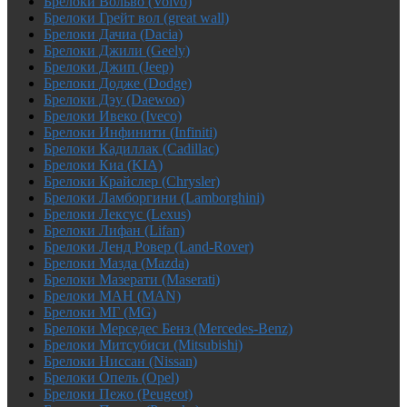
Брелоки Вольво (Volvo)
Брелоки Грейт вол (great wall)
Брелоки Дачиа (Dacia)
Брелоки Джили (Geely)
Брелоки Джип (Jeep)
Брелоки Додже (Dodge)
Брелоки Дэу (Daewoo)
Брелоки Ивеко (Iveco)
Брелоки Инфинити (Infiniti)
Брелоки Кадиллак (Cadillac)
Брелоки Киа (KIA)
Брелоки Крайслер (Chrysler)
Брелоки Ламборгини (Lamborghini)
Брелоки Лексус (Lexus)
Брелоки Лифан (Lifan)
Брелоки Ленд Ровер (Land-Rover)
Брелоки Мазда (Mazda)
Брелоки Мазерати (Maserati)
Брелоки МАН (MAN)
Брелоки МГ (MG)
Брелоки Мерседес Бенз (Mercedes-Benz)
Брелоки Митсубиси (Mitsubishi)
Брелоки Ниссан (Nissan)
Брелоки Опель (Opel)
Брелоки Пежо (Peugeot)