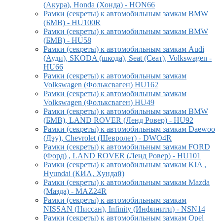
(Акура), Honda (Хонда) - HON66
Рамки (секреты) к автомобильным замкам BMW
(БМВ) - HU100R
Рамки (секреты) к автомобильным замкам BMW
(БМВ) - HU58
Рамки (секреты) к автомобильным замкам Audi
(Ауди), SKODA (шкода), Seat (Сеат), Volkswagen -
HU66
Рамки (секреты) к автомобильным замкам
Volkswagen (Фольксваген) HU162
Рамки (секреты) к автомобильным замкам
Volkswagen (Фольксваген) HU49
Рамки (секреты) к автомобильным замкам BMW
(БМВ), LAND ROVER (Ленд Ровер) - HU92
Рамки (секреты) к автомобильным замкам Daewoo
(Дэу), Chevrolet (Шевролет) - DWO4R
Рамки (секреты) к автомобильным замкам FORD
(Форд) , LAND ROVER (Ленд Ровер) - HU101
Рамки (секреты) к автомобильным замкам KIA ,
Hyundai (КИА, Хундай)
Рамки (секреты) к автомобильным замкам Mazda
(Мазда) - MAZ24R
Рамки (секреты) к автомобильным замкам
NISSAN (Ниссан), Infinity (Инфинити) - NSN14
Рамки (секреты) к автомобильным замкам Opel