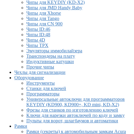
Чипы для KEYDIY (KD-X2)
Чипы для JMD Handy Baby
Чипы для Xhorse
Чипы для Tango
Чипы для CN 900
Чипы ID:46
Чипы ID:48
Чипы 4D
Чипы TPX
Эмуляторы иммобилайзера
Транспондеры на плату
Индуктивные катушки
Прочие чипы
Чехлы для сигнализации
Оборудование
Инструменты
Cтанки для ключей
Программаторы
Универсальные автоключи для программаторов
KEYDIY (KD900, KD900+, KD mini, KD-X2)
Фрезы для станков по изготовлению ключей
Ключи для нарезки автоключей по коду и замку
Пульты для ворот, шлагбаумов и автоматики
Рамки
Рамки (секреты) к автомобильным замкам Acura