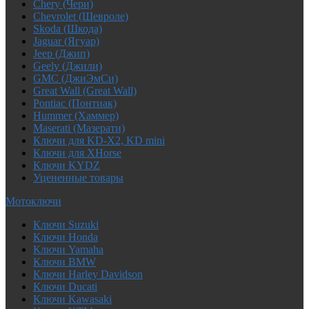
Chery (Чери)
Chevrolet (Шевроле)
Skoda (Шкода)
Jaguar (Ягуар)
Jeep (Джип)
Geely (Джили)
GMC (ДжиЭмСи)
Great Wall (Great Wall)
Pontiac (Понтиак)
Hummer (Хаммер)
Maserati (Мазерати)
Ключи для KD-X2, KD mini
Ключи для XHorse
Ключи KYDZ
Уцененные товары
Мотоключи
Ключи Suzuki
Ключи Honda
Ключи Yamaha
Ключи BMW
Ключи Harley Davidson
Ключи Ducati
Ключи Kawasaki