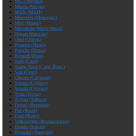
MG (ЭмДжи)
Mazda (Мазда)
MAN (МАН)
Mercedes (Мерседес)
Mini (Мини)
Mitsubishi (Митсубиси)
Nissan (Ниссан)
Opel (Опель)
Peugeot (Пежо)
Porsche (Порш)
Renault (Рено)
Saab (Сааб)
Ssang-Yong (Санг Йонг)
Seat (Сеат)
Citroen (Ситроен)
Subaru (Субару)
Suzuki (Сузуки)
Tesla (Тесла)
Toyota (Тойота)
Ferrari (Феррари)
Fiat (Фиат)
Ford (Форд)
Volkswagen (Фольксваген)
Honda (Хонда)
Hyundai (Хюндай)