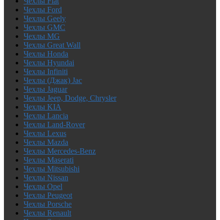
Чехлы Fiat
Чехлы Ford
Чехлы Geely
Чехлы GMC
Чехлы MG
Чехлы Great Wall
Чехлы Honda
Чехлы Hyundai
Чехлы Infiniti
Чехлы (Джак) Jac
Чехлы Jaguar
Чехлы Jeep, Dodge, Chrysler
Чехлы KIA
Чехлы Lancia
Чехлы Land-Rover
Чехлы Lexus
Чехлы Mazda
Чехлы Mercedes-Benz
Чехлы Maserati
Чехлы Mitsubishi
Чехлы Nissan
Чехлы Opel
Чехлы Peugeot
Чехлы Porsche
Чехлы Renault