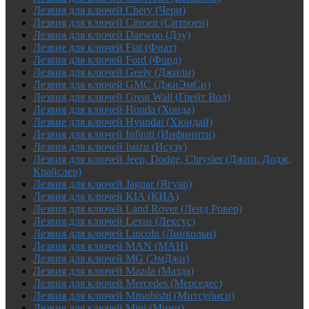
Лезвия для ключей Chery (Чери)
Лезвия для ключей Citroen (Ситроен)
Лезвия для ключей Daewoo (Дэу)
Лезвие для ключей Fiat (Фиат)
Лезвия для ключей Ford (Форд)
Лезвия для ключей Geely (Джили)
Лезвия для ключей GMC (ДжиЭмСи)
Лезвия для ключей Great Wall (Грейт Вол)
Лезвия для ключей Honda (Хонда)
Лезвие для ключей Hyundai (Хюндай)
Лезвия для ключей Infiniti (Инфинити)
Лезвия для ключей Isuzu (Исузу)
Лезвия для ключей Jeep, Dodge, Chrysler (Джип, Додж,
Крайслер)
Лезвия для ключей Jaguar (Ягуар)
Лезвия для ключей KIA (КИА)
Лезвия для ключей Land Rover (Ленд Ровер)
Лезвия для ключей Lexus (Лексус)
Лезвия для ключей Lincoln (Линкольн)
Лезвия для ключей MAN (МАН)
Лезвия для ключей MG (ЭмДжи)
Лезвия для ключей Mazda (Мазда)
Лезвия для ключей Mercedes (Мерседес)
Лезвия для ключей Mitsubishi (Митсубиси)
Лезвия для ключей Mini (Мини)