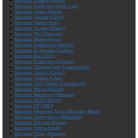
Брелоки Вольво (Volvo)
Брелоки Грейт вол (great wall)
Брелоки Дачиа (Dacia)
Брелоки Джили (Geely)
Брелоки Джип (Jeep)
Брелоки Додже (Dodge)
Брелоки Дэу (Daewoo)
Брелоки Ивеко (Iveco)
Брелоки Инфинити (Infiniti)
Брелоки Кадиллак (Cadillac)
Брелоки Киа (KIA)
Брелоки Крайслер (Chrysler)
Брелоки Ламборгини (Lamborghini)
Брелоки Лексус (Lexus)
Брелоки Лифан (Lifan)
Брелоки Ленд Ровер (Land-Rover)
Брелоки Мазда (Mazda)
Брелоки Мазерати (Maserati)
Брелоки МАН (MAN)
Брелоки МГ (MG)
Брелоки Мерседес Бенз (Mercedes-Benz)
Брелоки Митсубиси (Mitsubishi)
Брелоки Ниссан (Nissan)
Брелоки Опель (Opel)
Брелоки Пежо (Peugeot)