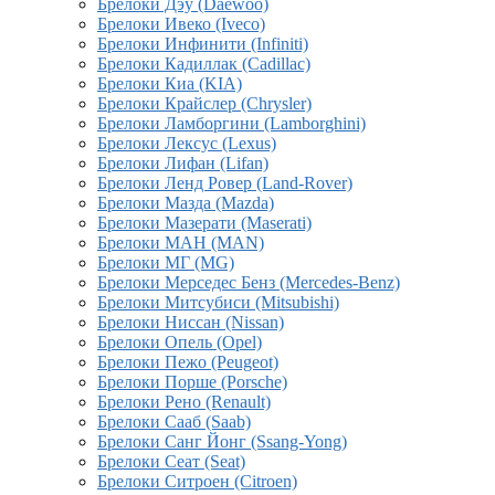
Брелоки Дэу (Daewoo)
Брелоки Ивеко (Iveco)
Брелоки Инфинити (Infiniti)
Брелоки Кадиллак (Cadillac)
Брелоки Киа (KIA)
Брелоки Крайслер (Chrysler)
Брелоки Ламборгини (Lamborghini)
Брелоки Лексус (Lexus)
Брелоки Лифан (Lifan)
Брелоки Ленд Ровер (Land-Rover)
Брелоки Мазда (Mazda)
Брелоки Мазерати (Maserati)
Брелоки МАН (MAN)
Брелоки МГ (MG)
Брелоки Мерседес Бенз (Mercedes-Benz)
Брелоки Митсубиси (Mitsubishi)
Брелоки Ниссан (Nissan)
Брелоки Опель (Opel)
Брелоки Пежо (Peugeot)
Брелоки Порше (Porsche)
Брелоки Рено (Renault)
Брелоки Сааб (Saab)
Брелоки Санг Йонг (Ssang-Yong)
Брелоки Сеат (Seat)
Брелоки Ситроен (Citroen)