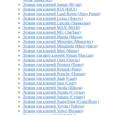
Лезвия для ключей Jaguar (Ягуар)
Лезвия для ключей KIA (КИА)
Лезвия для ключей Land Rover (Ленд Ровер)
Лезвия для ключей Lexus (Лексус)
Лезвия для ключей Lincoln (Линкольн)
Лезвия для ключей MAN (МАН)
Лезвия для ключей MG (ЭмДжи)
Лезвия для ключей Mazda (Мазда)
Лезвия для ключей Mercedes (Мерседес)
Лезвия для ключей Mitsubishi (Митсубиси)
Лезвия для ключей Mini (Мини)
Лезвия для авто ключей Nissan (Ниссан)
Лезвия для ключей Opel (Опель)
Лезвия для ключей Peugeot (Пежо)
Лезвия для ключей Renault (Рено)
Лезвия для ключей Porsche (Порше)
Лезвия для ключей Saab (Сааб)
Лезвия для ключей Seat (Сиат)
Лезвия для ключей Skoda (Шкода)
Лезвия для ключей Suzuki (Сузуки)
Лезвия для ключей Subaru (Субару)
Лезвия для ключей SsangYong (СсангЙонг)
Лезвия для ключей Toyota (Тойота)
Лезвия для ключей Volvo (Вольво)