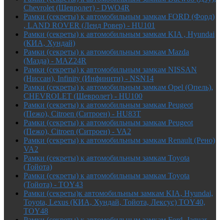
Chevrolet (Шевролет) - DWO4R
Рамки (секреты) к автомобильным замкам FORD (Форд)
, LAND ROVER (Ленд Ровер) - HU101
Рамки (секреты) к автомобильным замкам KIA , Hyundai
(КИА, Хундай)
Рамки (секреты) к автомобильным замкам Mazda
(Мазда) - MAZ24R
Рамки (секреты) к автомобильным замкам NISSAN
(Ниссан), Infinity (Инфинити) - NSN14
Рамки (секреты) к автомобильным замкам Opel (Опель),
CHEVROLET (Шевролет) - HU100
Рамки (секреты) к автомобильным замкам Peugeot
(Пежо), Citroen (Ситроен) - HU83T
Рамки (секреты) к автомобильным замкам Peugeot
(Пежо), Citroen (Ситроен) - VA2
Рамки (секреты) к автомобильным замкам Renault (Рено)
VA2
Рамки (секреты) к автомобильным замкам Toyota
(Тойота)
Рамки (секреты) к автомобильным замкам Toyota
(Тойота) - TOY43
Рамки (секреты)к автомобильным замкам KIA, Hyundai,
Toyota, Lexus (КИА, Хундай, Тойота, Лексус) TOY40,
TOY48
Рамки (секреты) к автомобильным замкам Ford, Jaguar