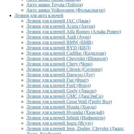
Авто замки Toyota (Тойота)
Авто замки Volkswagen (Фольксваген)
Лезвия для авто ключей
Лезвия для ключей JAC (Джак)
Лезвия для ключей Acura (Акура)
Лезвия для ключей Alfa Romeo (Альфа Ромео)
Лезвия для ключей Audi (Ауди)
Лезвия для ключей BMW (БМВ)
Лезвия для ключей BYD (БИД)
Лезвия для ключей Cadillac (Кадиллак)
Лезвия для ключей Chevrolet (Шевроле)
Лезвия для ключей Chery (Чери)
Лезвия для ключей Citroen (Ситроен)
Лезвия для ключей Daewoo (Дэу)
Лезвие для ключей Fiat (Фиат)
Лезвия для ключей Ford (Форд)
Лезвия для ключей Geely (Джили)
Лезвия для ключей GMC (ДжиЭмСи)
Лезвия для ключей Great Wall (Грейт Вол)
Лезвия для ключей Honda (Хонда)
Лезвие для ключей Hyundai (Хюндай)
Лезвия для ключей Infiniti (Инфинити)
Лезвия для ключей Isuzu (Исузу)
Лезвия для ключей Jeep, Dodge, Chrysler (Джип,
Додж, Крайслер)