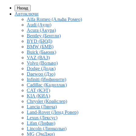
Назад
Автоключи
Alfa Romeo (Альфа Ромео)
Audi (Ауди)
Acura (Акура)
Bentley (Бентли)
BYD (БЮД)
BMW (БМВ)
Buick (Бьюик)
VAZ (ВАЗ)
Volvo (Вольво)
Dodge (Додж)
Daewoo (Дэо)
Infiniti (Инфинити)
Cadillac (Кадиллак)
CAT (КЭТ)
KIA (КИА)
Chrysler (Крайслер)
Lancia (Лянча)
Land-Rover (Ленд Ровер)
Lexus (Лексус)
Lifan (Лифан)
Lincoln (Линкольн)
MG (ЭмДжи)