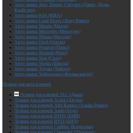
Авто замки Jeep, Dodge, Chrysler (Джип, Додж,
Крайслер)
Авто замки KIA (КИА)
Авто замки Land Rover (Ленд Ровер)
Авто замки Mazda (Мазда)
Авто замки Mercedes (Мерседес)
Авто замки Nissan (Ниссан)
Авто замки Opel (Опель)
Авто замки Peugeot (Пежо)
Авто замки Renault (Рено)
Авто замки Seat (Сиат)
Авто замки Skoda (Шкода)
Авто замки Toyota (Тойота)
Авто замки Volkswagen (Фольксваген)
Лезвия для авто ключей
Лезвия для ключей JAC (Джак)
Лезвия для ключей Acura (Акура)
Лезвия для ключей Alfa Romeo (Альфа Ромео)
Лезвия для ключей Audi (Ауди)
Лезвия для ключей BMW (БМВ)
Лезвия для ключей BYD (БИД)
Лезвия для ключей Cadillac (Кадиллак)
Лезвия для ключей Chevrolet (Шевроле)