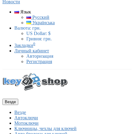
Новости
Язык
Русский
Українська
Валюта:
грн.
US Dollar: $
Гривня: грн.
0
Закладки
Личный кабинет
Авторизация
Регистрация
Везде
Везде
Автоключи
Мотоключи
Ключницы, чехлы для ключей
Авто брелоки для ключей