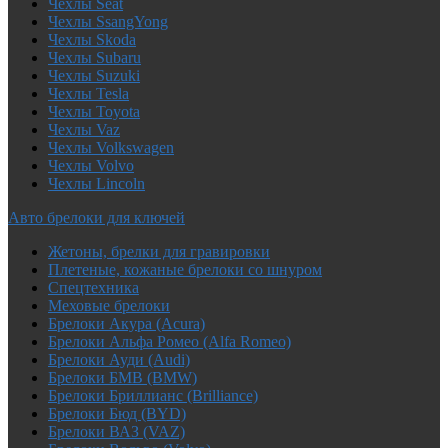
Чехлы Seat
Чехлы SsangYong
Чехлы Skoda
Чехлы Subaru
Чехлы Suzuki
Чехлы Tesla
Чехлы Toyota
Чехлы Vaz
Чехлы Volkswagen
Чехлы Volvo
Чехлы Lincoln
Авто брелоки для ключей
Жетоны, брелки для гравировки
Плетеные, кожаные брелоки со шнуром
Спецтехника
Меховые брелоки
Брелоки Акура (Acura)
Брелоки Альфа Ромео (Alfa Romeo)
Брелоки Ауди (Audi)
Брелоки БМВ (BMW)
Брелоки Бриллианс (Brilliance)
Брелоки Бюд (BYD)
Брелоки ВАЗ (VAZ)