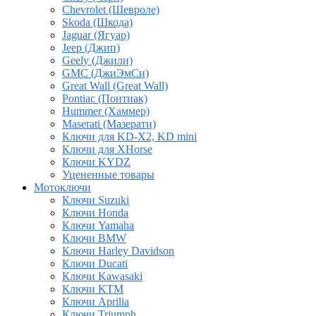
Chevrolet (Шевроле)
Skoda (Шкода)
Jaguar (Ягуар)
Jeep (Джип)
Geely (Джили)
GMC (ДжиЭмСи)
Great Wall (Great Wall)
Pontiac (Понтиак)
Hummer (Хаммер)
Maserati (Мазерати)
Ключи для KD-X2, KD mini
Ключи для XHorse
Ключи KYDZ
Уцененные товары
Мотоключи
Ключи Suzuki
Ключи Honda
Ключи Yamaha
Ключи BMW
Ключи Harley Davidson
Ключи Ducati
Ключи Kawasaki
Ключи KTM
Ключи Aprilia
Ключи Triumph