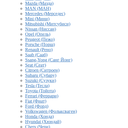
Mazda (Мазда)
MAN (МАН)
Mercedes (Мерседес)
Mini (Мини)
Mitsubishi (Митсубиси)
Nissan (Ниссан)
Opel (Опель)
Peugeot (Пежо)
Porsche (Порш)
Renault (Рено)
Saab (Сааб)
Ssang-Yong (Санг Йонг)
Seat (Сеат)
Citroen (Ситроен)
Subaru (Субару)
Suzuki (Сузуки)
Tesla (Тесла)
Toyota (Тойота)
Ferrari (Феррари)
Fiat (Фиат)
Ford (Форд)
Volkswagen (Фольксваген)
Honda (Хонда)
Hyundai (Хюндай)
Chery (Чери)