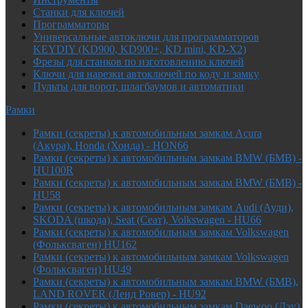
Cтанки для ключей
Программаторы
Универсальные автоключи для программаторов
KEYDIY (KD900, KD900+, KD mini, KD-X2)
Фрезы для станков по изготовлению ключей
Ключи для нарезки автоключей по коду и замку
Пульты для ворот, шлагбаумов и автоматики
Рамки
Рамки (секреты) к автомобильным замкам Acura
(Акура), Honda (Хонда) - HON66
Рамки (секреты) к автомобильным замкам BMW (БМВ) -
HU100R
Рамки (секреты) к автомобильным замкам BMW (БМВ) -
HU58
Рамки (секреты) к автомобильным замкам Audi (Ауди),
SKODA (шкода), Seat (Сеат), Volkswagen - HU66
Рамки (секреты) к автомобильным замкам Volkswagen
(Фольксваген) HU162
Рамки (секреты) к автомобильным замкам Volkswagen
(Фольксваген) HU49
Рамки (секреты) к автомобильным замкам BMW (БМВ),
LAND ROVER (Ленд Ровер) - HU92
Рамки (секреты) к автомобильным замкам Daewoo (Дэу),