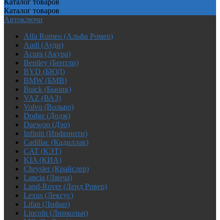
Каталог
товаров
Каталог
товаров
Автоключи
Alfa Romeo (Альфа Ромео)
Audi (Ауди)
Acura (Акура)
Bentley (Бентли)
BYD (БЮД)
BMW (БМВ)
Buick (Бьюик)
VAZ (ВАЗ)
Volvo (Вольво)
Dodge (Додж)
Daewoo (Дэо)
Infiniti (Инфинити)
Cadillac (Кадиллак)
CAT (КЭТ)
KIA (КИА)
Chrysler (Крайслер)
Lancia (Лянча)
Land-Rover (Ленд Ровер)
Lexus (Лексус)
Lifan (Лифан)
Lincoln (Линкольн)