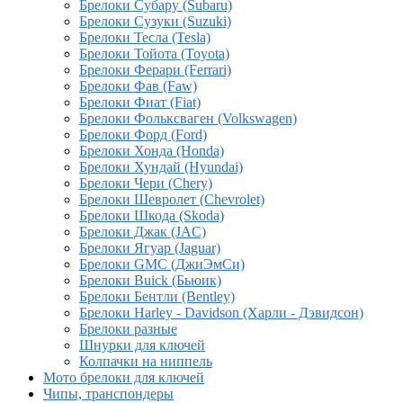
Брелоки Субару (Subaru)
Брелоки Сузуки (Suzuki)
Брелоки Тесла (Tesla)
Брелоки Тойота (Toyota)
Брелоки Ферари (Ferrari)
Брелоки Фав (Faw)
Брелоки Фиат (Fiat)
Брелоки Фольксваген (Volkswagen)
Брелоки Форд (Ford)
Брелоки Хонда (Honda)
Брелоки Хундай (Hyundai)
Брелоки Чери (Chery)
Брелоки Шевролет (Chevrolet)
Брелоки Шкода (Skoda)
Брелоки Джак (JAC)
Брелоки Ягуар (Jaguar)
Брелоки GMC (ДжиЭмСи)
Брелоки Buick (Бьюик)
Брелоки Бентли (Bentley)
Брелоки Harley - Davidson (Харли - Дэвидсон)
Брелоки разные
Шнурки для ключей
Колпачки на ниппель
Мото брелоки для ключей
Чипы, транспондеры