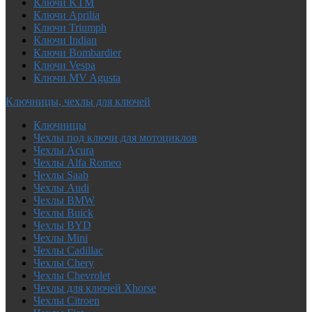
Ключи KTM
Ключи Aprilia
Ключи Triumph
Ключи Indian
Ключи Bombardier
Ключи Vespa
Ключи MV Agusta
Ключницы, чехлы для ключей
Ключницы
Чехлы под ключи для мотоциклов
Чехлы Acura
Чехлы Alfa Romeo
Чехлы Saab
Чехлы Audi
Чехлы BMW
Чехлы Buick
Чехлы BYD
Чехлы Mini
Чехлы Cadillac
Чехлы Chery
Чехлы Chevrolet
Чехлы для ключей Xhorse
Чехлы Citroen