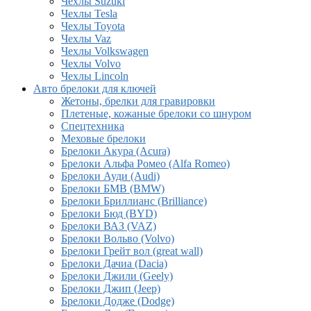
Чехлы Suzuki
Чехлы Tesla
Чехлы Toyota
Чехлы Vaz
Чехлы Volkswagen
Чехлы Volvo
Чехлы Lincoln
Авто брелоки для ключей
Жетоны, брелки для гравировки
Плетеные, кожаные брелоки со шнуром
Спецтехника
Меховые брелоки
Брелоки Акура (Acura)
Брелоки Альфа Ромео (Alfa Romeo)
Брелоки Ауди (Audi)
Брелоки БМВ (BMW)
Брелоки Бриллианс (Brilliance)
Брелоки Бюд (BYD)
Брелоки ВАЗ (VAZ)
Брелоки Вольво (Volvo)
Брелоки Грейт вол (great wall)
Брелоки Дачиа (Dacia)
Брелоки Джили (Geely)
Брелоки Джип (Jeep)
Брелоки Додже (Dodge)