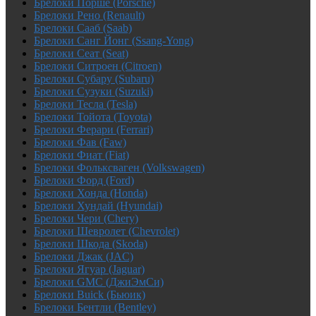
Брелоки Порше (Porsche)
Брелоки Рено (Renault)
Брелоки Сааб (Saab)
Брелоки Санг Йонг (Ssang-Yong)
Брелоки Сеат (Seat)
Брелоки Ситроен (Citroen)
Брелоки Субару (Subaru)
Брелоки Сузуки (Suzuki)
Брелоки Тесла (Tesla)
Брелоки Тойота (Toyota)
Брелоки Ферари (Ferrari)
Брелоки Фав (Faw)
Брелоки Фиат (Fiat)
Брелоки Фольксваген (Volkswagen)
Брелоки Форд (Ford)
Брелоки Хонда (Honda)
Брелоки Хундай (Hyundai)
Брелоки Чери (Chery)
Брелоки Шевролет (Chevrolet)
Брелоки Шкода (Skoda)
Брелоки Джак (JAC)
Брелоки Ягуар (Jaguar)
Брелоки GMC (ДжиЭмСи)
Брелоки Buick (Бьюик)
Брелоки Бентли (Bentley)