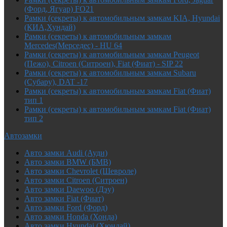
(Форд, Ягуар) FO21
Рамки (секреты) к автомобильным замкам KIA, Hyundai
(КИА,Хундай)
Рамки (секреты) к автомобильным замкам
Mercedes(Мерседес) - HU 64
Рамки (секреты) к автомобильным замкам Peugeot
(Пежо), Citroen (Ситроен), Fiat (Фиат) - SIP 22
Рамки (секреты) к автомобильным замкам Subaru
(Субару), DAT -17
Рамки (секреты) к автомобильным замкам Fiat (Фиат)
тип 1
Рамки (секреты) к автомобильным замкам Fiat (Фиат)
тип 2
Автозамки
Авто замки Audi (Ауди)
Авто замки BMW (БМВ)
Авто замки Chevrolet (Шевроле)
Авто замки Citroen (Ситроен)
Авто замки Daewoo (Дэу)
Авто замки Fiat (Фиат)
Авто замки Ford (Форд)
Авто замки Honda (Хонда)
Авто замки Hyundai (Хюндай)