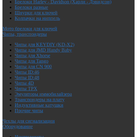
Брелоки Harley - Davidson (Харли - Дэвидсон)
Брелоки разные
Шнурки для ключей
Колпачки на ниппель
Мото брелоки для ключей
Чипы, транспондеры
Чипы для KEYDIY (KD-X2)
Чипы для JMD Handy Baby
Чипы для Xhorse
Чипы для Tango
Чипы для CN 900
Чипы ID:46
Чипы ID:48
Чипы 4D
Чипы TPX
Эмуляторы иммобилайзера
Транспондеры на плату
Индуктивные катушки
Прочие чипы
Чехлы для сигнализации
Оборудование
Инструменты