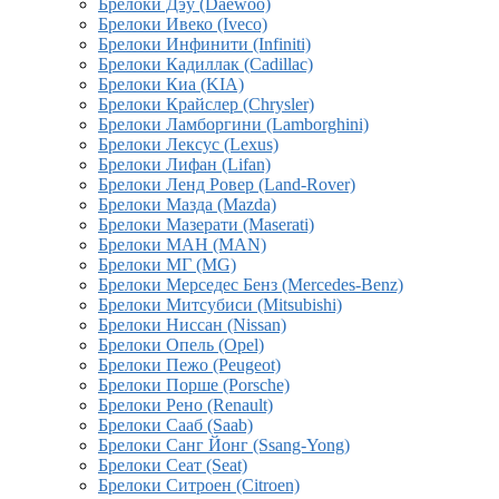
Брелоки Дэу (Daewoo)
Брелоки Ивеко (Iveco)
Брелоки Инфинити (Infiniti)
Брелоки Кадиллак (Cadillac)
Брелоки Киа (KIA)
Брелоки Крайслер (Chrysler)
Брелоки Ламборгини (Lamborghini)
Брелоки Лексус (Lexus)
Брелоки Лифан (Lifan)
Брелоки Ленд Ровер (Land-Rover)
Брелоки Мазда (Mazda)
Брелоки Мазерати (Maserati)
Брелоки МАН (MAN)
Брелоки МГ (MG)
Брелоки Мерседес Бенз (Mercedes-Benz)
Брелоки Митсубиси (Mitsubishi)
Брелоки Ниссан (Nissan)
Брелоки Опель (Opel)
Брелоки Пежо (Peugeot)
Брелоки Порше (Porsche)
Брелоки Рено (Renault)
Брелоки Сааб (Saab)
Брелоки Санг Йонг (Ssang-Yong)
Брелоки Сеат (Seat)
Брелоки Ситроен (Citroen)