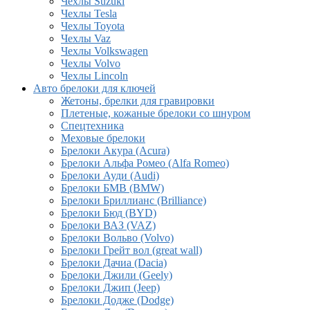
Чехлы Suzuki
Чехлы Tesla
Чехлы Toyota
Чехлы Vaz
Чехлы Volkswagen
Чехлы Volvo
Чехлы Lincoln
Авто брелоки для ключей
Жетоны, брелки для гравировки
Плетеные, кожаные брелоки со шнуром
Спецтехника
Меховые брелоки
Брелоки Акура (Acura)
Брелоки Альфа Ромео (Alfa Romeo)
Брелоки Ауди (Audi)
Брелоки БМВ (BMW)
Брелоки Бриллианс (Brilliance)
Брелоки Бюд (BYD)
Брелоки ВАЗ (VAZ)
Брелоки Вольво (Volvo)
Брелоки Грейт вол (great wall)
Брелоки Дачиа (Dacia)
Брелоки Джили (Geely)
Брелоки Джип (Jeep)
Брелоки Додже (Dodge)