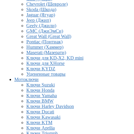
Chevrolet (Шевроле)
Skoda (Шкода)
Jaguar (Ягуар)
Jeep (Джип)
Geely (Джили)
GMC (ДжиЭмСи)
Great Wall (Great Wall)
Pontiac (Понтиак)
Hummer (Хаммер)
Maserati (Мазерати)
Ключи для KD-X2, KD mini
Ключи для XHorse
Ключи KYDZ
Уцененные товары
Мотоключи
Ключи Suzuki
Ключи Honda
Ключи Yamaha
Ключи BMW
Ключи Harley Davidson
Ключи Ducati
Ключи Kawasaki
Ключи KTM
Ключи Aprilia
Ключи Triumph