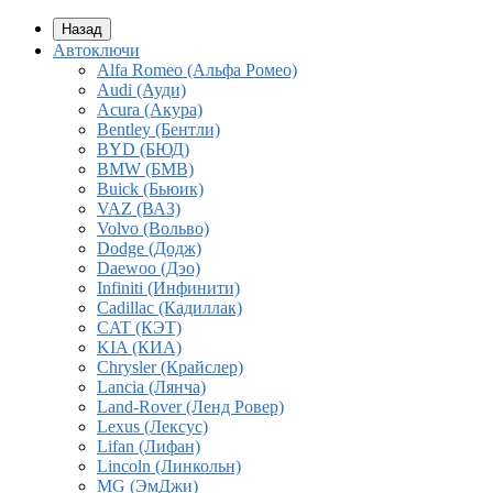
Назад
Автоключи
Alfa Romeo (Альфа Ромео)
Audi (Ауди)
Acura (Акура)
Bentley (Бентли)
BYD (БЮД)
BMW (БМВ)
Buick (Бьюик)
VAZ (ВАЗ)
Volvo (Вольво)
Dodge (Додж)
Daewoo (Дэо)
Infiniti (Инфинити)
Cadillac (Кадиллак)
CAT (КЭТ)
KIA (КИА)
Chrysler (Крайслер)
Lancia (Лянча)
Land-Rover (Ленд Ровер)
Lexus (Лексус)
Lifan (Лифан)
Lincoln (Линкольн)
MG (ЭмДжи)