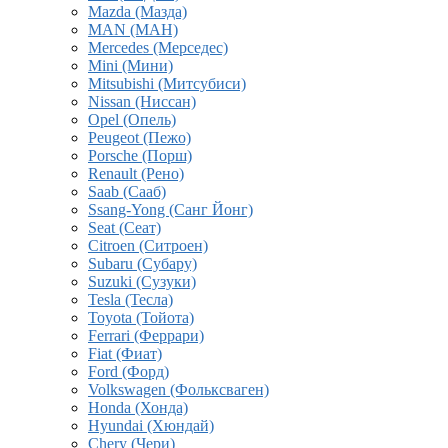
Mazda (Мазда)
MAN (МАН)
Mercedes (Мерседес)
Mini (Мини)
Mitsubishi (Митсубиси)
Nissan (Ниссан)
Opel (Опель)
Peugeot (Пежо)
Porsche (Порш)
Renault (Рено)
Saab (Сааб)
Ssang-Yong (Санг Йонг)
Seat (Сеат)
Citroen (Ситроен)
Subaru (Субару)
Suzuki (Сузуки)
Tesla (Тесла)
Toyota (Тойота)
Ferrari (Феррари)
Fiat (Фиат)
Ford (Форд)
Volkswagen (Фольксваген)
Honda (Хонда)
Hyundai (Хюндай)
Chery (Чери)