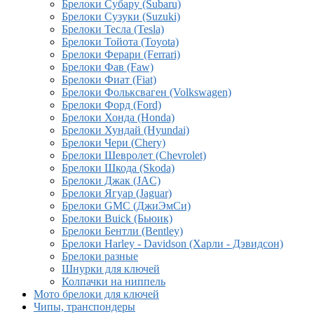
Брелоки Субару (Subaru)
Брелоки Сузуки (Suzuki)
Брелоки Тесла (Tesla)
Брелоки Тойота (Toyota)
Брелоки Ферари (Ferrari)
Брелоки Фав (Faw)
Брелоки Фиат (Fiat)
Брелоки Фольксваген (Volkswagen)
Брелоки Форд (Ford)
Брелоки Хонда (Honda)
Брелоки Хундай (Hyundai)
Брелоки Чери (Chery)
Брелоки Шевролет (Chevrolet)
Брелоки Шкода (Skoda)
Брелоки Джак (JAC)
Брелоки Ягуар (Jaguar)
Брелоки GMC (ДжиЭмСи)
Брелоки Buick (Бьюик)
Брелоки Бентли (Bentley)
Брелоки Harley - Davidson (Харли - Дэвидсон)
Брелоки разные
Шнурки для ключей
Колпачки на ниппель
Мото брелоки для ключей
Чипы, транспондеры