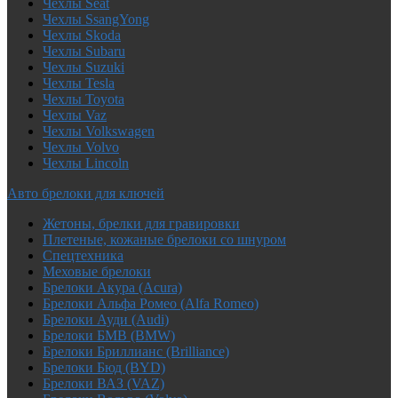
Чехлы Seat
Чехлы SsangYong
Чехлы Skoda
Чехлы Subaru
Чехлы Suzuki
Чехлы Tesla
Чехлы Toyota
Чехлы Vaz
Чехлы Volkswagen
Чехлы Volvo
Чехлы Lincoln
Авто брелоки для ключей
Жетоны, брелки для гравировки
Плетеные, кожаные брелоки со шнуром
Спецтехника
Меховые брелоки
Брелоки Акура (Acura)
Брелоки Альфа Ромео (Alfa Romeo)
Брелоки Ауди (Audi)
Брелоки БМВ (BMW)
Брелоки Бриллианс (Brilliance)
Брелоки Бюд (BYD)
Брелоки ВАЗ (VAZ)