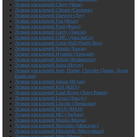
Лезвия для ключей Chery (Чери)
Лезвия для ключей Citroen (Ситроен)
Лезвия для ключей Daewoo (Дэу)
Лезвие для ключей Fiat (Фиат)
Лезвия для ключей Ford (Форд)
Лезвия для ключей Geely (Джили)
Лезвия для ключей GMC (ДжиЭмСи)
Лезвия для ключей Great Wall (Грейт Вол)
Лезвия для ключей Honda (Хонда)
Лезвие для ключей Hyundai (Хюндай)
Лезвия для ключей Infiniti (Инфинити)
Лезвия для ключей Isuzu (Исузу)
Лезвия для ключей Jeep, Dodge, Chrysler (Джип, Додж,
Крайслер)
Лезвия для ключей Jaguar (Ягуар)
Лезвия для ключей KIA (КИА)
Лезвия для ключей Land Rover (Ленд Ровер)
Лезвия для ключей Lexus (Лексус)
Лезвия для ключей Lincoln (Линкольн)
Лезвия для ключей MAN (МАН)
Лезвия для ключей MG (ЭмДжи)
Лезвия для ключей Mazda (Мазда)
Лезвия для ключей Mercedes (Мерседес)
Лезвия для ключей Mitsubishi (Митсубиси)
Лезвия для ключей Mini (Мини)