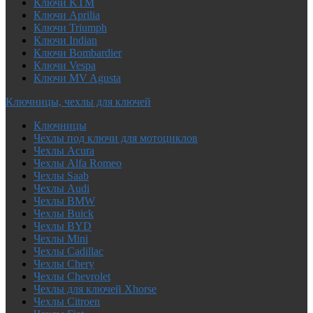
Ключи KTM
Ключи Aprilia
Ключи Triumph
Ключи Indian
Ключи Bombardier
Ключи Vespa
Ключи MV Agusta
Ключницы, чехлы для ключей
Ключницы
Чехлы под ключи для мотоциклов
Чехлы Acura
Чехлы Alfa Romeo
Чехлы Saab
Чехлы Audi
Чехлы BMW
Чехлы Buick
Чехлы BYD
Чехлы Mini
Чехлы Cadillac
Чехлы Chery
Чехлы Chevrolet
Чехлы для ключей Xhorse
Чехлы Citroen