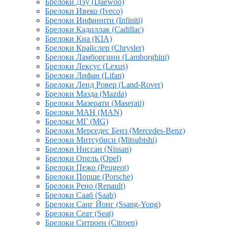
Брелоки Дэу (Daewoo)
Брелоки Ивеко (Iveco)
Брелоки Инфинити (Infiniti)
Брелоки Кадиллак (Cadillac)
Брелоки Киа (KIA)
Брелоки Крайслер (Chrysler)
Брелоки Ламборгини (Lamborghini)
Брелоки Лексус (Lexus)
Брелоки Лифан (Lifan)
Брелоки Ленд Ровер (Land-Rover)
Брелоки Мазда (Mazda)
Брелоки Мазерати (Maserati)
Брелоки МАН (MAN)
Брелоки МГ (MG)
Брелоки Мерседес Бенз (Mercedes-Benz)
Брелоки Митсубиси (Mitsubishi)
Брелоки Ниссан (Nissan)
Брелоки Опель (Opel)
Брелоки Пежо (Peugeot)
Брелоки Порше (Porsche)
Брелоки Рено (Renault)
Брелоки Сааб (Saab)
Брелоки Санг Йонг (Ssang-Yong)
Брелоки Сеат (Seat)
Брелоки Ситроен (Citroen)