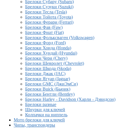
Брелоки Субару (Subaru)
Брелоки Сузуки (Suzuki)
Брелоки Тесла (Tesla)
Брелоки Тойота (Toyota)
Брелоки Ферари (Ferrari)
Брелоки Фав (Faw)
Брелоки Фиат (Fiat)
Брелоки Фольксваген (Volkswagen)
Брелоки Форд (Ford)
Брелоки Хонда (Honda)
Брелоки Хундай (Hyundai)
Брелоки Чери (Chery)
Брелоки Шевролет (Chevrolet)
Брелоки Шкода (Skoda)
Брелоки Джак (JAC)
Брелоки Ягуар (Jaguar)
Брелоки GMC (ДжиЭмСи)
Брелоки Buick (Бьюик)
Брелоки Бентли (Bentley)
Брелоки Harley - Davidson (Харли - Дэвидсон)
Брелоки разные
Шнурки для ключей
Колпачки на ниппель
Мото брелоки для ключей
Чипы, транспондеры