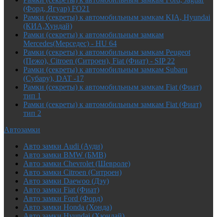
(Форд, Ягуар) FO21
Рамки (секреты) к автомобильным замкам KIA, Hyundai
(КИА,Хундай)
Рамки (секреты) к автомобильным замкам
Mercedes(Мерседес) - HU 64
Рамки (секреты) к автомобильным замкам Peugeot
(Пежо), Citroen (Ситроен), Fiat (Фиат) - SIP 22
Рамки (секреты) к автомобильным замкам Subaru
(Субару), DAT -17
Рамки (секреты) к автомобильным замкам Fiat (Фиат)
тип 1
Рамки (секреты) к автомобильным замкам Fiat (Фиат)
тип 2
Автозамки
Авто замки Audi (Ауди)
Авто замки BMW (БМВ)
Авто замки Chevrolet (Шевроле)
Авто замки Citroen (Ситроен)
Авто замки Daewoo (Дэу)
Авто замки Fiat (Фиат)
Авто замки Ford (Форд)
Авто замки Honda (Хонда)
Авто замки Hyundai (Хюндай)