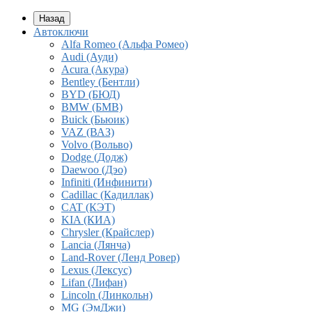
Назад
Автоключи
Alfa Romeo (Альфа Ромео)
Audi (Ауди)
Acura (Акура)
Bentley (Бентли)
BYD (БЮД)
BMW (БМВ)
Buick (Бьюик)
VAZ (ВАЗ)
Volvo (Вольво)
Dodge (Додж)
Daewoo (Дэо)
Infiniti (Инфинити)
Cadillac (Кадиллак)
CAT (КЭТ)
KIA (КИА)
Chrysler (Крайслер)
Lancia (Лянча)
Land-Rover (Ленд Ровер)
Lexus (Лексус)
Lifan (Лифан)
Lincoln (Линкольн)
MG (ЭмДжи)