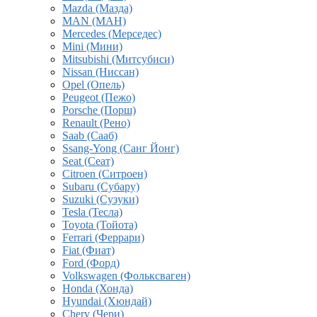
Mazda (Мазда)
MAN (МАН)
Mercedes (Мерседес)
Mini (Мини)
Mitsubishi (Митсубиси)
Nissan (Ниссан)
Opel (Опель)
Peugeot (Пежо)
Porsche (Порш)
Renault (Рено)
Saab (Сааб)
Ssang-Yong (Санг Йонг)
Seat (Сеат)
Citroen (Ситроен)
Subaru (Субару)
Suzuki (Сузуки)
Tesla (Тесла)
Toyota (Тойота)
Ferrari (Феррари)
Fiat (Фиат)
Ford (Форд)
Volkswagen (Фольксваген)
Honda (Хонда)
Hyundai (Хюндай)
Chery (Чери)