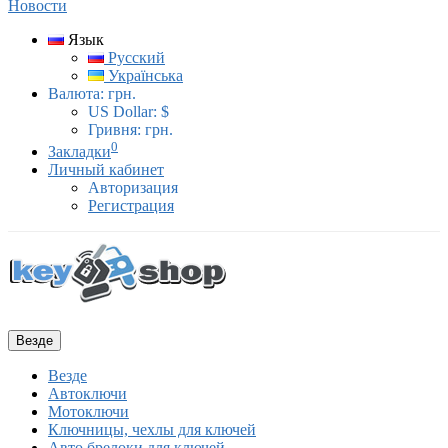
Новости
Язык
Русский
Українська
Валюта:
грн.
US Dollar: $
Гривня: грн.
0
Закладки
Личный кабинет
Авторизация
Регистрация
Везде
Везде
Автоключи
Мотоключи
Ключницы, чехлы для ключей
Авто брелоки для ключей