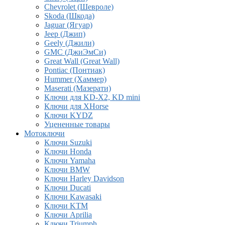
Chevrolet (Шевроле)
Skoda (Шкода)
Jaguar (Ягуар)
Jeep (Джип)
Geely (Джили)
GMC (ДжиЭмСи)
Great Wall (Great Wall)
Pontiac (Понтиак)
Hummer (Хаммер)
Maserati (Мазерати)
Ключи для KD-X2, KD mini
Ключи для XHorse
Ключи KYDZ
Уцененные товары
Мотоключи
Ключи Suzuki
Ключи Honda
Ключи Yamaha
Ключи BMW
Ключи Harley Davidson
Ключи Ducati
Ключи Kawasaki
Ключи KTM
Ключи Aprilia
Ключи Triumph