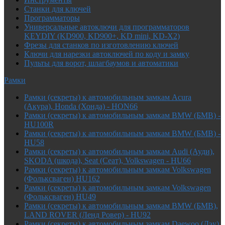
Cтанки для ключей
Программаторы
Универсальные автоключи для программаторов
KEYDIY (KD900, KD900+, KD mini, KD-X2)
Фрезы для станков по изготовлению ключей
Ключи для нарезки автоключей по коду и замку
Пульты для ворот, шлагбаумов и автоматики
Рамки
Рамки (секреты) к автомобильным замкам Acura
(Акура), Honda (Хонда) - HON66
Рамки (секреты) к автомобильным замкам BMW (БМВ) -
HU100R
Рамки (секреты) к автомобильным замкам BMW (БМВ) -
HU58
Рамки (секреты) к автомобильным замкам Audi (Ауди),
SKODA (шкода), Seat (Сеат), Volkswagen - HU66
Рамки (секреты) к автомобильным замкам Volkswagen
(Фольксваген) HU162
Рамки (секреты) к автомобильным замкам Volkswagen
(Фольксваген) HU49
Рамки (секреты) к автомобильным замкам BMW (БМВ),
LAND ROVER (Ленд Ровер) - HU92
Рамки (секреты) к автомобильным замкам Daewoo (Дэу),