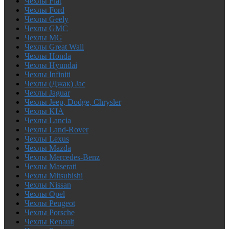
Чехлы Fiat
Чехлы Ford
Чехлы Geely
Чехлы GMC
Чехлы MG
Чехлы Great Wall
Чехлы Honda
Чехлы Hyundai
Чехлы Infiniti
Чехлы (Джак) Jac
Чехлы Jaguar
Чехлы Jeep, Dodge, Chrysler
Чехлы KIA
Чехлы Lancia
Чехлы Land-Rover
Чехлы Lexus
Чехлы Mazda
Чехлы Mercedes-Benz
Чехлы Maserati
Чехлы Mitsubishi
Чехлы Nissan
Чехлы Opel
Чехлы Peugeot
Чехлы Porsche
Чехлы Renault