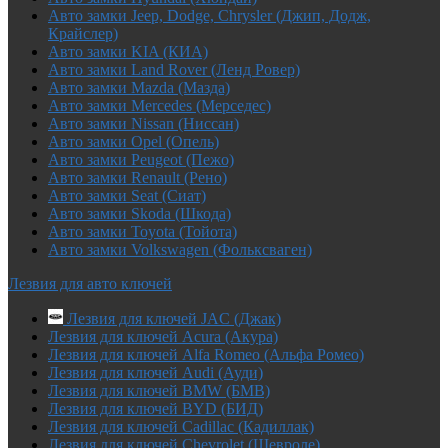
Авто замки Jeep, Dodge, Chrysler (Джип, Додж,
Крайслер)
Авто замки KIA (КИА)
Авто замки Land Rover (Ленд Ровер)
Авто замки Mazda (Мазда)
Авто замки Mercedes (Мерседес)
Авто замки Nissan (Ниссан)
Авто замки Opel (Опель)
Авто замки Peugeot (Пежо)
Авто замки Renault (Рено)
Авто замки Seat (Сиат)
Авто замки Skoda (Шкода)
Авто замки Toyota (Тойота)
Авто замки Volkswagen (Фольксваген)
Лезвия для авто ключей
Лезвия для ключей JAC (Джак)
Лезвия для ключей Acura (Акура)
Лезвия для ключей Alfa Romeo (Альфа Ромео)
Лезвия для ключей Audi (Ауди)
Лезвия для ключей BMW (БМВ)
Лезвия для ключей BYD (БИД)
Лезвия для ключей Cadillac (Кадиллак)
Лезвия для ключей Chevrolet (Шевроле)