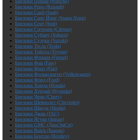
Брелоки Порше (Porsche)
Брелоки Рено (Renault)
Брелоки Сааб (Saab)
Брелоки Санг Йонг (Ssang-Yong)
Брелоки Сеат (Seat)
Брелоки Ситроен (Citroen)
Брелоки Субару (Subaru)
Брелоки Сузуки (Suzuki)
Брелоки Тесла (Tesla)
Брелоки Тойота (Toyota)
Брелоки Ферари (Ferrari)
Брелоки Фав (Faw)
Брелоки Фиат (Fiat)
Брелоки Фольксваген (Volkswagen)
Брелоки Форд (Ford)
Брелоки Хонда (Honda)
Брелоки Хундай (Hyundai)
Брелоки Чери (Chery)
Брелоки Шевролет (Chevrolet)
Брелоки Шкода (Skoda)
Брелоки Джак (JAC)
Брелоки Ягуар (Jaguar)
Брелоки GMC (ДжиЭмСи)
Брелоки Buick (Бьюик)
Брелоки Бентли (Bentley)