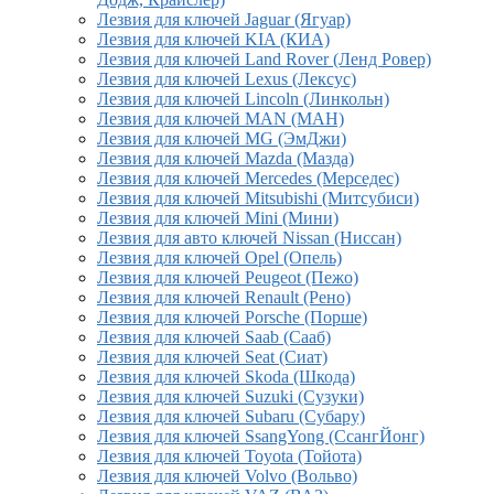
Лезвия для ключей Jaguar (Ягуар)
Лезвия для ключей KIA (КИА)
Лезвия для ключей Land Rover (Ленд Ровер)
Лезвия для ключей Lexus (Лексус)
Лезвия для ключей Lincoln (Линкольн)
Лезвия для ключей MAN (МАН)
Лезвия для ключей MG (ЭмДжи)
Лезвия для ключей Mazda (Мазда)
Лезвия для ключей Mercedes (Мерседес)
Лезвия для ключей Mitsubishi (Митсубиси)
Лезвия для ключей Mini (Мини)
Лезвия для авто ключей Nissan (Ниссан)
Лезвия для ключей Opel (Опель)
Лезвия для ключей Peugeot (Пежо)
Лезвия для ключей Renault (Рено)
Лезвия для ключей Porsche (Порше)
Лезвия для ключей Saab (Сааб)
Лезвия для ключей Seat (Сиат)
Лезвия для ключей Skoda (Шкода)
Лезвия для ключей Suzuki (Сузуки)
Лезвия для ключей Subaru (Субару)
Лезвия для ключей SsangYong (СсангЙонг)
Лезвия для ключей Toyota (Тойота)
Лезвия для ключей Volvo (Вольво)