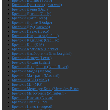
Брелоки Вольво (Volvo)
Брелоки Грейт вол (great wall)
Брелоки Дачиа (Dacia)
Брелоки Джили (Geely)
Брелоки Джип (Jeep)
Брелоки Додже (Dodge)
Брелоки Дэу (Daewoo)
Брелоки Ивеко (Iveco)
Брелоки Инфинити (Infiniti)
Брелоки Кадиллак (Cadillac)
Брелоки Киа (KIA)
Брелоки Крайслер (Chrysler)
Брелоки Ламборгини (Lamborghini)
Брелоки Лексус (Lexus)
Брелоки Лифан (Lifan)
Брелоки Ленд Ровер (Land-Rover)
Брелоки Мазда (Mazda)
Брелоки Мазерати (Maserati)
Брелоки МАН (MAN)
Брелоки МГ (MG)
Брелоки Мерседес Бенз (Mercedes-Benz)
Брелоки Митсубиси (Mitsubishi)
Брелоки Ниссан (Nissan)
Брелоки Опель (Opel)
Брелоки Пежо (Peugeot)