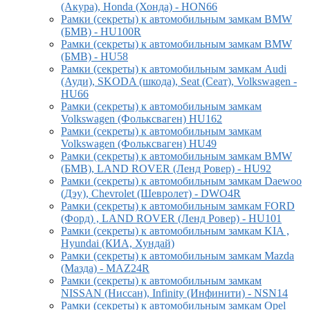
(Акура), Honda (Хонда) - HON66
Рамки (секреты) к автомобильным замкам BMW
(БМВ) - HU100R
Рамки (секреты) к автомобильным замкам BMW
(БМВ) - HU58
Рамки (секреты) к автомобильным замкам Audi
(Ауди), SKODA (шкода), Seat (Сеат), Volkswagen -
HU66
Рамки (секреты) к автомобильным замкам
Volkswagen (Фольксваген) HU162
Рамки (секреты) к автомобильным замкам
Volkswagen (Фольксваген) HU49
Рамки (секреты) к автомобильным замкам BMW
(БМВ), LAND ROVER (Ленд Ровер) - HU92
Рамки (секреты) к автомобильным замкам Daewoo
(Дэу), Chevrolet (Шевролет) - DWO4R
Рамки (секреты) к автомобильным замкам FORD
(Форд) , LAND ROVER (Ленд Ровер) - HU101
Рамки (секреты) к автомобильным замкам KIA ,
Hyundai (КИА, Хундай)
Рамки (секреты) к автомобильным замкам Mazda
(Мазда) - MAZ24R
Рамки (секреты) к автомобильным замкам
NISSAN (Ниссан), Infinity (Инфинити) - NSN14
Рамки (секреты) к автомобильным замкам Opel