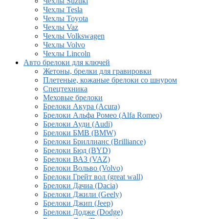
Чехлы Suzuki
Чехлы Tesla
Чехлы Toyota
Чехлы Vaz
Чехлы Volkswagen
Чехлы Volvo
Чехлы Lincoln
Авто брелоки для ключей
Жетоны, брелки для гравировки
Плетеные, кожаные брелоки со шнуром
Спецтехника
Меховые брелоки
Брелоки Акура (Acura)
Брелоки Альфа Ромео (Alfa Romeo)
Брелоки Ауди (Audi)
Брелоки БМВ (BMW)
Брелоки Бриллианс (Brilliance)
Брелоки Бюд (BYD)
Брелоки ВАЗ (VAZ)
Брелоки Вольво (Volvo)
Брелоки Грейт вол (great wall)
Брелоки Дачиа (Dacia)
Брелоки Джили (Geely)
Брелоки Джип (Jeep)
Брелоки Додже (Dodge)