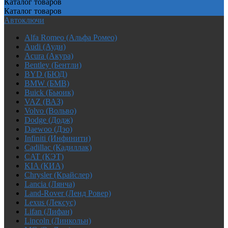
Каталог
товаров
Каталог
товаров
Автоключи
Alfa Romeo (Альфа Ромео)
Audi (Ауди)
Acura (Акура)
Bentley (Бентли)
BYD (БЮД)
BMW (БМВ)
Buick (Бьюик)
VAZ (ВАЗ)
Volvo (Вольво)
Dodge (Додж)
Daewoo (Дэо)
Infiniti (Инфинити)
Cadillac (Кадиллак)
CAT (КЭТ)
KIA (КИА)
Chrysler (Крайслер)
Lancia (Лянча)
Land-Rover (Ленд Ровер)
Lexus (Лексус)
Lifan (Лифан)
Lincoln (Линкольн)