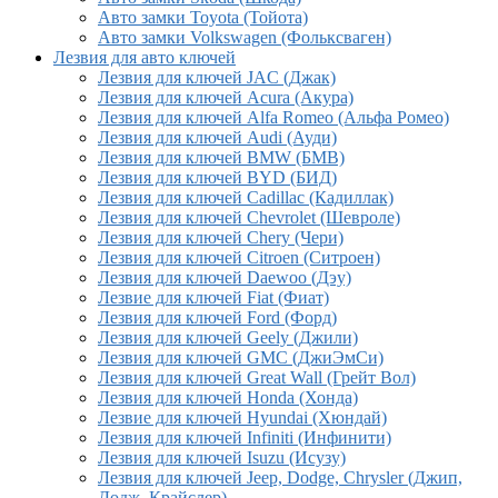
Авто замки Toyota (Тойота)
Авто замки Volkswagen (Фольксваген)
Лезвия для авто ключей
Лезвия для ключей JAC (Джак)
Лезвия для ключей Acura (Акура)
Лезвия для ключей Alfa Romeo (Альфа Ромео)
Лезвия для ключей Audi (Ауди)
Лезвия для ключей BMW (БМВ)
Лезвия для ключей BYD (БИД)
Лезвия для ключей Cadillac (Кадиллак)
Лезвия для ключей Chevrolet (Шевроле)
Лезвия для ключей Chery (Чери)
Лезвия для ключей Citroen (Ситроен)
Лезвия для ключей Daewoo (Дэу)
Лезвие для ключей Fiat (Фиат)
Лезвия для ключей Ford (Форд)
Лезвия для ключей Geely (Джили)
Лезвия для ключей GMC (ДжиЭмСи)
Лезвия для ключей Great Wall (Грейт Вол)
Лезвия для ключей Honda (Хонда)
Лезвие для ключей Hyundai (Хюндай)
Лезвия для ключей Infiniti (Инфинити)
Лезвия для ключей Isuzu (Исузу)
Лезвия для ключей Jeep, Dodge, Chrysler (Джип,
Додж, Крайслер)