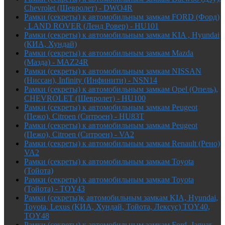
Chevrolet (Шевролет) - DWO4R
Рамки (секреты) к автомобильным замкам FORD (Форд)
, LAND ROVER (Ленд Ровер) - HU101
Рамки (секреты) к автомобильным замкам KIA , Hyundai
(КИА, Хундай)
Рамки (секреты) к автомобильным замкам Mazda
(Мазда) - MAZ24R
Рамки (секреты) к автомобильным замкам NISSAN
(Ниссан), Infinity (Инфинити) - NSN14
Рамки (секреты) к автомобильным замкам Opel (Опель),
CHEVROLET (Шевролет) - HU100
Рамки (секреты) к автомобильным замкам Peugeot
(Пежо), Citroen (Ситроен) - HU83T
Рамки (секреты) к автомобильным замкам Peugeot
(Пежо), Citroen (Ситроен) - VA2
Рамки (секреты) к автомобильным замкам Renault (Рено)
VA2
Рамки (секреты) к автомобильным замкам Toyota
(Тойота)
Рамки (секреты) к автомобильным замкам Toyota
(Тойота) - TOY43
Рамки (секреты)к автомобильным замкам KIA, Hyundai,
Toyota, Lexus (КИА, Хундай, Тойота, Лексус) TOY40,
TOY48
Рамки (секреты) к автомобильным замкам Ford, Jaguar