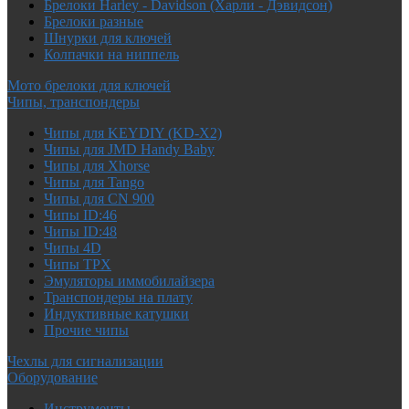
Брелоки Harley - Davidson (Харли - Дэвидсон)
Брелоки разные
Шнурки для ключей
Колпачки на ниппель
Мото брелоки для ключей
Чипы, транспондеры
Чипы для KEYDIY (KD-X2)
Чипы для JMD Handy Baby
Чипы для Xhorse
Чипы для Tango
Чипы для CN 900
Чипы ID:46
Чипы ID:48
Чипы 4D
Чипы TPX
Эмуляторы иммобилайзера
Транспондеры на плату
Индуктивные катушки
Прочие чипы
Чехлы для сигнализации
Оборудование
Инструменты