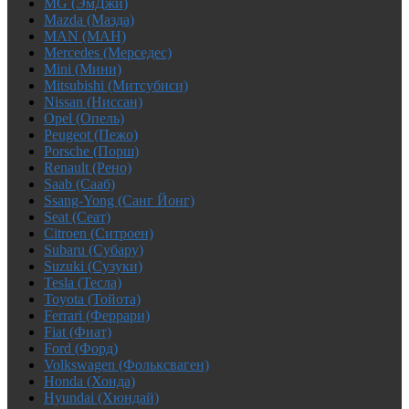
MG (ЭмДжи)
Mazda (Мазда)
MAN (МАН)
Mercedes (Мерседес)
Mini (Мини)
Mitsubishi (Митсубиси)
Nissan (Ниссан)
Opel (Опель)
Peugeot (Пежо)
Porsche (Порш)
Renault (Рено)
Saab (Сааб)
Ssang-Yong (Санг Йонг)
Seat (Сеат)
Citroen (Ситроен)
Subaru (Субару)
Suzuki (Сузуки)
Tesla (Тесла)
Toyota (Тойота)
Ferrari (Феррари)
Fiat (Фиат)
Ford (Форд)
Volkswagen (Фольксваген)
Honda (Хонда)
Hyundai (Хюндай)