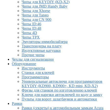
Чипы для KEYDIY (KD-X2)
Чипы для JMD Handy Baby
Чипы для Xhorse
Чипы для Tango
Чипы для CN 900
Чипы ID:46
Чипы ID:48
Чипы 4D
Чипы TPX
Эмуляторы иммобилайзера
Транспондеры на плату
Индуктивные катушки
Прочие чипы
Чехлы для сигнализации
Оборудование
Инструменты
Cтанки для ключей
Программаторы
Универсальные автоключи для программаторов
KEYDIY (KD900, KD900+, KD mini, KD-X2)
Фрезы для станков по изготовлению ключей
Ключи для нарезки автоключей по коду и замку
Пульты для ворот, шлагбаумов и автоматики
Рамки
Рамки (секреты) к автомобильным замкам Acura