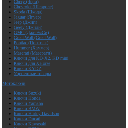
Chery (Чери)
Chevrolet (Шевроле)
Skoda (Шкода)
Jaguar (Ягуар)
Jeep (Джип)
Geely (Джили)
GMC (ДжиЭмСи)
Great Wall (Great Wall)
Pontiac (Понтиак)
Hummer (Хаммер)
Maserati (Мазерати)
Ключи для KD-X2, KD mini
Ключи для XHorse
Ключи KYDZ
Уцененные товары
Мотоключи
Ключи Suzuki
Ключи Honda
Ключи Yamaha
Ключи BMW
Ключи Harley Davidson
Ключи Ducati
Ключи Kawasaki