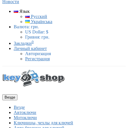
Новости
Язык
Русский
Українська
Валюта:
грн.
US Dollar: $
Гривня: грн.
0
Закладки
Личный кабинет
Авторизация
Регистрация
Везде
Везде
Автоключи
Мотоключи
Ключницы, чехлы для ключей
Авто брелоки для ключей