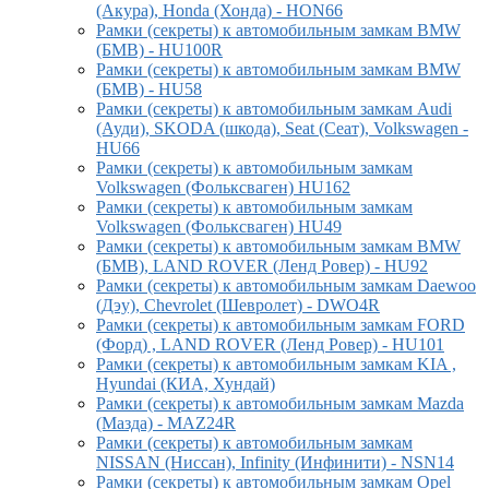
(Акура), Honda (Хонда) - HON66
Рамки (секреты) к автомобильным замкам BMW
(БМВ) - HU100R
Рамки (секреты) к автомобильным замкам BMW
(БМВ) - HU58
Рамки (секреты) к автомобильным замкам Audi
(Ауди), SKODA (шкода), Seat (Сеат), Volkswagen -
HU66
Рамки (секреты) к автомобильным замкам
Volkswagen (Фольксваген) HU162
Рамки (секреты) к автомобильным замкам
Volkswagen (Фольксваген) HU49
Рамки (секреты) к автомобильным замкам BMW
(БМВ), LAND ROVER (Ленд Ровер) - HU92
Рамки (секреты) к автомобильным замкам Daewoo
(Дэу), Chevrolet (Шевролет) - DWO4R
Рамки (секреты) к автомобильным замкам FORD
(Форд) , LAND ROVER (Ленд Ровер) - HU101
Рамки (секреты) к автомобильным замкам KIA ,
Hyundai (КИА, Хундай)
Рамки (секреты) к автомобильным замкам Mazda
(Мазда) - MAZ24R
Рамки (секреты) к автомобильным замкам
NISSAN (Ниссан), Infinity (Инфинити) - NSN14
Рамки (секреты) к автомобильным замкам Opel