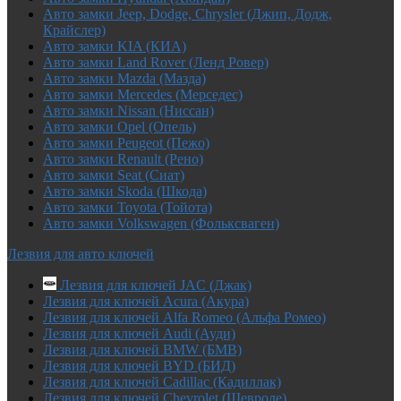
Авто замки Jeep, Dodge, Chrysler (Джип, Додж,
Крайслер)
Авто замки KIA (КИА)
Авто замки Land Rover (Ленд Ровер)
Авто замки Mazda (Мазда)
Авто замки Mercedes (Мерседес)
Авто замки Nissan (Ниссан)
Авто замки Opel (Опель)
Авто замки Peugeot (Пежо)
Авто замки Renault (Рено)
Авто замки Seat (Сиат)
Авто замки Skoda (Шкода)
Авто замки Toyota (Тойота)
Авто замки Volkswagen (Фольксваген)
Лезвия для авто ключей
Лезвия для ключей JAC (Джак)
Лезвия для ключей Acura (Акура)
Лезвия для ключей Alfa Romeo (Альфа Ромео)
Лезвия для ключей Audi (Ауди)
Лезвия для ключей BMW (БМВ)
Лезвия для ключей BYD (БИД)
Лезвия для ключей Cadillac (Кадиллак)
Лезвия для ключей Chevrolet (Шевроле)