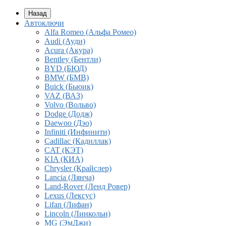
Назад
Автоключи
Alfa Romeo (Альфа Ромео)
Audi (Ауди)
Acura (Акура)
Bentley (Бентли)
BYD (БЮД)
BMW (БМВ)
Buick (Бьюик)
VAZ (ВАЗ)
Volvo (Вольво)
Dodge (Додж)
Daewoo (Дэо)
Infiniti (Инфинити)
Cadillac (Кадиллак)
CAT (КЭТ)
KIA (КИА)
Chrysler (Крайслер)
Lancia (Лянча)
Land-Rover (Ленд Ровер)
Lexus (Лексус)
Lifan (Лифан)
Lincoln (Линкольн)
MG (ЭмДжи)