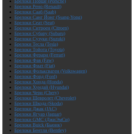
Брелоки Порше (Porsche)
Брелоки Рено (Renault)
Брелоки Сааб (Saab)
Брелоки Санг Йонг (Ssang-Yong)
Брелоки Сеат (Seat)
Брелоки Ситроен (Citroen)
Брелоки Субару (Subaru)
Брелоки Сузуки (Suzuki)
Брелоки Тесла (Tesla)
Брелоки Тойота (Toyota)
Брелоки Ферари (Ferrari)
Брелоки Фав (Faw)
Брелоки Фиат (Fiat)
Брелоки Фольксваген (Volkswagen)
Брелоки Форд (Ford)
Брелоки Хонда (Honda)
Брелоки Хундай (Hyundai)
Брелоки Чери (Chery)
Брелоки Шевролет (Chevrolet)
Брелоки Шкода (Skoda)
Брелоки Джак (JAC)
Брелоки Ягуар (Jaguar)
Брелоки GMC (ДжиЭмСи)
Брелоки Buick (Бьюик)
Брелоки Бентли (Bentley)