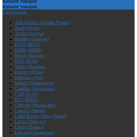
Каталог
товаров
Каталог
товаров
Автоключи
Alfa Romeo (Альфа Ромео)
Audi (Ауди)
Acura (Акура)
Bentley (Бентли)
BYD (БЮД)
BMW (БМВ)
Buick (Бьюик)
VAZ (ВАЗ)
Volvo (Вольво)
Dodge (Додж)
Daewoo (Дэо)
Infiniti (Инфинити)
Cadillac (Кадиллак)
CAT (КЭТ)
KIA (КИА)
Chrysler (Крайслер)
Lancia (Лянча)
Land-Rover (Ленд Ровер)
Lexus (Лексус)
Lifan (Лифан)
Lincoln (Линкольн)