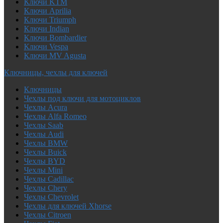
Ключи KTM
Ключи Aprilia
Ключи Triumph
Ключи Indian
Ключи Bombardier
Ключи Vespa
Ключи MV Agusta
Ключницы, чехлы для ключей
Ключницы
Чехлы под ключи для мотоциклов
Чехлы Acura
Чехлы Alfa Romeo
Чехлы Saab
Чехлы Audi
Чехлы BMW
Чехлы Buick
Чехлы BYD
Чехлы Mini
Чехлы Cadillac
Чехлы Chery
Чехлы Chevrolet
Чехлы для ключей Xhorse
Чехлы Citroen