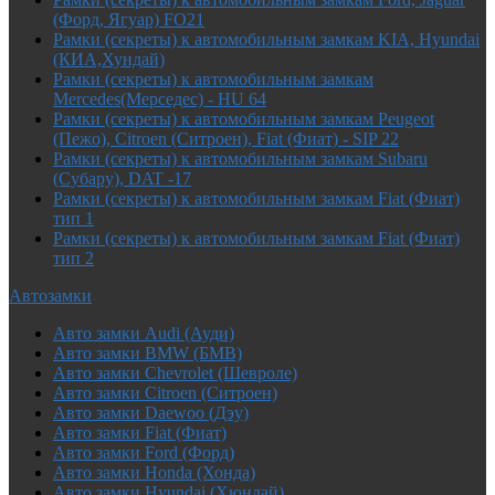
(Форд, Ягуар) FO21
Рамки (секреты) к автомобильным замкам KIA, Hyundai
(КИА,Хундай)
Рамки (секреты) к автомобильным замкам
Mercedes(Мерседес) - HU 64
Рамки (секреты) к автомобильным замкам Peugeot
(Пежо), Citroen (Ситроен), Fiat (Фиат) - SIP 22
Рамки (секреты) к автомобильным замкам Subaru
(Субару), DAT -17
Рамки (секреты) к автомобильным замкам Fiat (Фиат)
тип 1
Рамки (секреты) к автомобильным замкам Fiat (Фиат)
тип 2
Автозамки
Авто замки Audi (Ауди)
Авто замки BMW (БМВ)
Авто замки Chevrolet (Шевроле)
Авто замки Citroen (Ситроен)
Авто замки Daewoo (Дэу)
Авто замки Fiat (Фиат)
Авто замки Ford (Форд)
Авто замки Honda (Хонда)
Авто замки Hyundai (Хюндай)