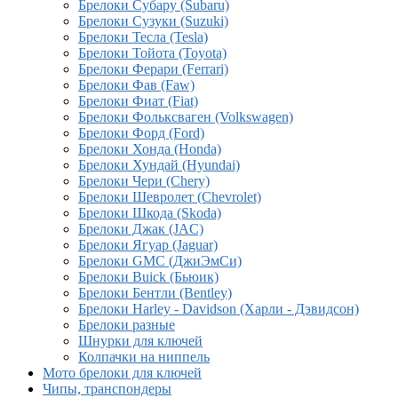
Брелоки Субару (Subaru)
Брелоки Сузуки (Suzuki)
Брелоки Тесла (Tesla)
Брелоки Тойота (Toyota)
Брелоки Ферари (Ferrari)
Брелоки Фав (Faw)
Брелоки Фиат (Fiat)
Брелоки Фольксваген (Volkswagen)
Брелоки Форд (Ford)
Брелоки Хонда (Honda)
Брелоки Хундай (Hyundai)
Брелоки Чери (Chery)
Брелоки Шевролет (Chevrolet)
Брелоки Шкода (Skoda)
Брелоки Джак (JAC)
Брелоки Ягуар (Jaguar)
Брелоки GMC (ДжиЭмСи)
Брелоки Buick (Бьюик)
Брелоки Бентли (Bentley)
Брелоки Harley - Davidson (Харли - Дэвидсон)
Брелоки разные
Шнурки для ключей
Колпачки на ниппель
Мото брелоки для ключей
Чипы, транспондеры