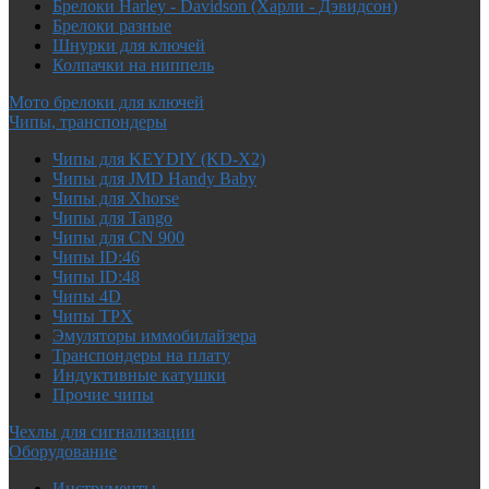
Брелоки Harley - Davidson (Харли - Дэвидсон)
Брелоки разные
Шнурки для ключей
Колпачки на ниппель
Мото брелоки для ключей
Чипы, транспондеры
Чипы для KEYDIY (KD-X2)
Чипы для JMD Handy Baby
Чипы для Xhorse
Чипы для Tango
Чипы для CN 900
Чипы ID:46
Чипы ID:48
Чипы 4D
Чипы TPX
Эмуляторы иммобилайзера
Транспондеры на плату
Индуктивные катушки
Прочие чипы
Чехлы для сигнализации
Оборудование
Инструменты