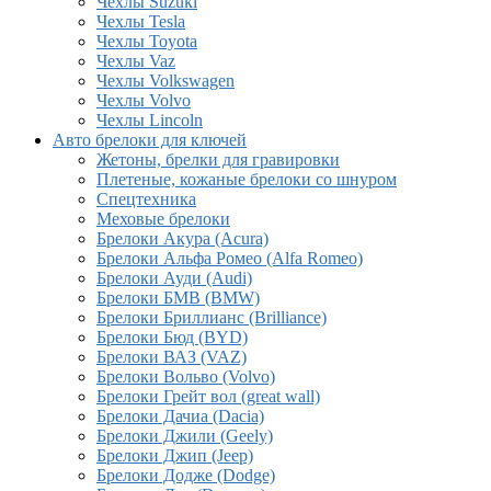
Чехлы Suzuki
Чехлы Tesla
Чехлы Toyota
Чехлы Vaz
Чехлы Volkswagen
Чехлы Volvo
Чехлы Lincoln
Авто брелоки для ключей
Жетоны, брелки для гравировки
Плетеные, кожаные брелоки со шнуром
Спецтехника
Меховые брелоки
Брелоки Акура (Acura)
Брелоки Альфа Ромео (Alfa Romeo)
Брелоки Ауди (Audi)
Брелоки БМВ (BMW)
Брелоки Бриллианс (Brilliance)
Брелоки Бюд (BYD)
Брелоки ВАЗ (VAZ)
Брелоки Вольво (Volvo)
Брелоки Грейт вол (great wall)
Брелоки Дачиа (Dacia)
Брелоки Джили (Geely)
Брелоки Джип (Jeep)
Брелоки Додже (Dodge)