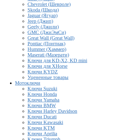
Chevrolet (Шевроле)
Skoda (Шкода)
Jaguar (Ягуар)
Jeep (Джип)
Geely (Джили)
GMC (ДжиЭмСи)
Great Wall (Great Wall)
Pontiac (Понтиак)
Hummer (Хаммер)
Maserati (Мазерати)
Ключи для KD-X2, KD mini
Ключи для XHorse
Ключи KYDZ
Уцененные товары
Мотоключи
Ключи Suzuki
Ключи Honda
Ключи Yamaha
Ключи BMW
Ключи Harley Davidson
Ключи Ducati
Ключи Kawasaki
Ключи KTM
Ключи Aprilia
Ключи Triumph