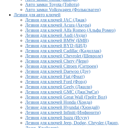
Авто замки Toyota (Тойота)
Авто замки Volkswagen (Фольксваген)
Лезвия для авто ключей
Лезвия для ключей JAC (Джак)
Лезвия для ключей Acura (Акура)
Лезвия для ключей Alfa Romeo (Альфа Ромео)
Лезвия для ключей Audi (Ауди)
Лезвия для ключей BMW (БМВ)
Лезвия для ключей BYD (БИД)
Лезвия для ключей Cadillac (Кадиллак)
Лезвия для ключей Chevrolet (Шевроле)
Лезвия для ключей Chery (Чери)
Лезвия для ключей Citroen (Ситроен)
Лезвия для ключей Daewoo (Дэу)
Лезвие для ключей Fiat (Фиат)
Лезвия для ключей Ford (Форд)
Лезвия для ключей Geely (Джили)
Лезвия для ключей GMC (ДжиЭмСи)
Лезвия для ключей Great Wall (Грейт Вол)
Лезвия для ключей Honda (Хонда)
Лезвие для ключей Hyundai (Хюндай)
Лезвия для ключей Infiniti (Инфинити)
Лезвия для ключей Isuzu (Исузу)
Лезвия для ключей Jeep, Dodge, Chrysler (Джип,
Додж, Крайслер)