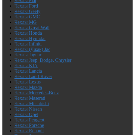
Чехлы Fiat
Чехлы Ford
Чехлы Geely
Чехлы GMC
Чехлы MG
Чехлы Great Wall
Чехлы Honda
Чехлы Hyundai
Чехлы Infiniti
Чехлы (Джак) Jac
Чехлы Jaguar
Чехлы Jeep, Dodge, Chrysler
Чехлы KIA
Чехлы Lancia
Чехлы Land-Rover
Чехлы Lexus
Чехлы Mazda
Чехлы Mercedes-Benz
Чехлы Maserati
Чехлы Mitsubishi
Чехлы Nissan
Чехлы Opel
Чехлы Peugeot
Чехлы Porsche
Чехлы Renault