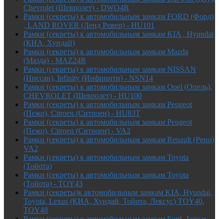
Chevrolet (Шевролет) - DWO4R
Рамки (секреты) к автомобильным замкам FORD (Форд)
, LAND ROVER (Ленд Ровер) - HU101
Рамки (секреты) к автомобильным замкам KIA , Hyundai
(КИА, Хундай)
Рамки (секреты) к автомобильным замкам Mazda
(Мазда) - MAZ24R
Рамки (секреты) к автомобильным замкам NISSAN
(Ниссан), Infinity (Инфинити) - NSN14
Рамки (секреты) к автомобильным замкам Opel (Опель),
CHEVROLET (Шевролет) - HU100
Рамки (секреты) к автомобильным замкам Peugeot
(Пежо), Citroen (Ситроен) - HU83T
Рамки (секреты) к автомобильным замкам Peugeot
(Пежо), Citroen (Ситроен) - VA2
Рамки (секреты) к автомобильным замкам Renault (Рено)
VA2
Рамки (секреты) к автомобильным замкам Toyota
(Тойота)
Рамки (секреты) к автомобильным замкам Toyota
(Тойота) - TOY43
Рамки (секреты)к автомобильным замкам KIA, Hyundai,
Toyota, Lexus (КИА, Хундай, Тойота, Лексус) TOY40,
TOY48
Рамки (секреты) к автомобильным замкам Ford, Jaguar