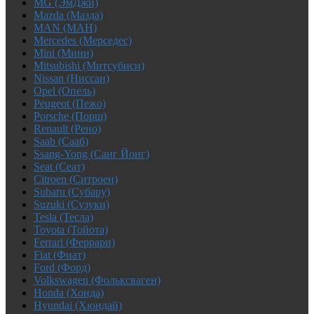
MG (ЭмДжи)
Mazda (Мазда)
MAN (МАН)
Mercedes (Мерседес)
Mini (Мини)
Mitsubishi (Митсубиси)
Nissan (Ниссан)
Opel (Опель)
Peugeot (Пежо)
Porsche (Порш)
Renault (Рено)
Saab (Сааб)
Ssang-Yong (Санг Йонг)
Seat (Сеат)
Citroen (Ситроен)
Subaru (Субару)
Suzuki (Сузуки)
Tesla (Тесла)
Toyota (Тойота)
Ferrari (Феррари)
Fiat (Фиат)
Ford (Форд)
Volkswagen (Фольксваген)
Honda (Хонда)
Hyundai (Хюндай)