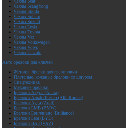
Чехлы Seat
Чехлы SsangYong
Чехлы Skoda
Чехлы Subaru
Чехлы Suzuki
Чехлы Tesla
Чехлы Toyota
Чехлы Vaz
Чехлы Volkswagen
Чехлы Volvo
Чехлы Lincoln
Авто брелоки для ключей
Жетоны, брелки для гравировки
Плетеные, кожаные брелоки со шнуром
Спецтехника
Меховые брелоки
Брелоки Акура (Acura)
Брелоки Альфа Ромео (Alfa Romeo)
Брелоки Ауди (Audi)
Брелоки БМВ (BMW)
Брелоки Бриллианс (Brilliance)
Брелоки Бюд (BYD)
Брелоки ВАЗ (VAZ)