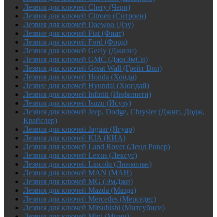
Лезвия для ключей Chery (Чери)
Лезвия для ключей Citroen (Ситроен)
Лезвия для ключей Daewoo (Дэу)
Лезвие для ключей Fiat (Фиат)
Лезвия для ключей Ford (Форд)
Лезвия для ключей Geely (Джили)
Лезвия для ключей GMC (ДжиЭмСи)
Лезвия для ключей Great Wall (Грейт Вол)
Лезвия для ключей Honda (Хонда)
Лезвие для ключей Hyundai (Хюндай)
Лезвия для ключей Infiniti (Инфинити)
Лезвия для ключей Isuzu (Исузу)
Лезвия для ключей Jeep, Dodge, Chrysler (Джип, Додж,
Крайслер)
Лезвия для ключей Jaguar (Ягуар)
Лезвия для ключей KIA (КИА)
Лезвия для ключей Land Rover (Ленд Ровер)
Лезвия для ключей Lexus (Лексус)
Лезвия для ключей Lincoln (Линкольн)
Лезвия для ключей MAN (МАН)
Лезвия для ключей MG (ЭмДжи)
Лезвия для ключей Mazda (Мазда)
Лезвия для ключей Mercedes (Мерседес)
Лезвия для ключей Mitsubishi (Митсубиси)
Лезвия для ключей Mini (Мини)