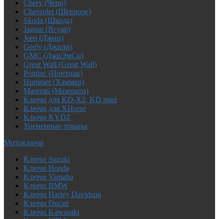
Chery (Чери)
Chevrolet (Шевроле)
Skoda (Шкода)
Jaguar (Ягуар)
Jeep (Джип)
Geely (Джили)
GMC (ДжиЭмСи)
Great Wall (Great Wall)
Pontiac (Понтиак)
Hummer (Хаммер)
Maserati (Мазерати)
Ключи для KD-X2, KD mini
Ключи для XHorse
Ключи KYDZ
Уцененные товары
Мотоключи
Ключи Suzuki
Ключи Honda
Ключи Yamaha
Ключи BMW
Ключи Harley Davidson
Ключи Ducati
Ключи Kawasaki