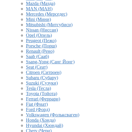
Mazda (Мазда)
MAN (МАН)
Mercedes (Мерседес)
Mini (Мини)
Mitsubishi (Митсубиси)
Nissan (Ниссан)
Opel (Опель)
Peugeot (Пежо)
Porsche (Порш)
Renault (Рено)
Saab (Сааб)
Ssang-Yong (Санг Йонг)
Seat (Сеат)
Citroen (Ситроен)
Subaru (Субару)
Suzuki (Сузуки)
Tesla (Тесла)
Toyota (Тойота)
Ferrari (Феррари)
Fiat (Фиат)
Ford (Форд)
Volkswagen (Фольксваген)
Honda (Хонда)
Hyundai (Хюндай)
Chery (Чери)