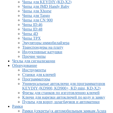
Чипы для KEYDIY (KD-X2)
Чипы для JMD Handy Baby
Чипы для Xhorse
Чипы для Tango
Чипы для CN 900
Чипы ID:46
Чипы ID:48
Чипы 4D
Чипы TPX
Эмуляторы иммобилайзера
Транспондеры на плату
Индуктивные катушки
Прочие чипы
Чехлы для сигнализации
Оборудование
Инструменты
Cтанки для ключей
Программаторы
Универсальные автоключи для программаторов
KEYDIY (KD900, KD900+, KD mini, KD-X2)
Фрезы для станков по изготовлению ключей
Ключи для нарезки автоключей по коду и замку
Пульты для ворот, шлагбаумов и автоматики
Рамки
Рамки (секреты) к автомобильным замкам Acura