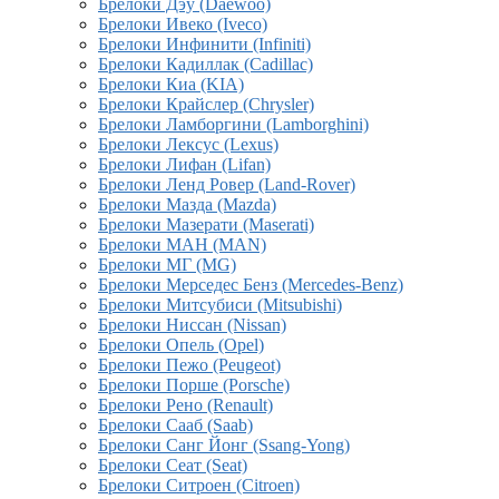
Брелоки Дэу (Daewoo)
Брелоки Ивеко (Iveco)
Брелоки Инфинити (Infiniti)
Брелоки Кадиллак (Cadillac)
Брелоки Киа (KIA)
Брелоки Крайслер (Chrysler)
Брелоки Ламборгини (Lamborghini)
Брелоки Лексус (Lexus)
Брелоки Лифан (Lifan)
Брелоки Ленд Ровер (Land-Rover)
Брелоки Мазда (Mazda)
Брелоки Мазерати (Maserati)
Брелоки МАН (MAN)
Брелоки МГ (MG)
Брелоки Мерседес Бенз (Mercedes-Benz)
Брелоки Митсубиси (Mitsubishi)
Брелоки Ниссан (Nissan)
Брелоки Опель (Opel)
Брелоки Пежо (Peugeot)
Брелоки Порше (Porsche)
Брелоки Рено (Renault)
Брелоки Сааб (Saab)
Брелоки Санг Йонг (Ssang-Yong)
Брелоки Сеат (Seat)
Брелоки Ситроен (Citroen)