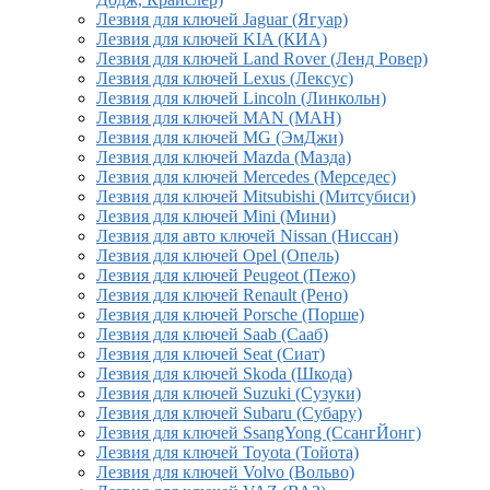
Лезвия для ключей Jaguar (Ягуар)
Лезвия для ключей KIA (КИА)
Лезвия для ключей Land Rover (Ленд Ровер)
Лезвия для ключей Lexus (Лексус)
Лезвия для ключей Lincoln (Линкольн)
Лезвия для ключей MAN (МАН)
Лезвия для ключей MG (ЭмДжи)
Лезвия для ключей Mazda (Мазда)
Лезвия для ключей Mercedes (Мерседес)
Лезвия для ключей Mitsubishi (Митсубиси)
Лезвия для ключей Mini (Мини)
Лезвия для авто ключей Nissan (Ниссан)
Лезвия для ключей Opel (Опель)
Лезвия для ключей Peugeot (Пежо)
Лезвия для ключей Renault (Рено)
Лезвия для ключей Porsche (Порше)
Лезвия для ключей Saab (Сааб)
Лезвия для ключей Seat (Сиат)
Лезвия для ключей Skoda (Шкода)
Лезвия для ключей Suzuki (Сузуки)
Лезвия для ключей Subaru (Субару)
Лезвия для ключей SsangYong (СсангЙонг)
Лезвия для ключей Toyota (Тойота)
Лезвия для ключей Volvo (Вольво)