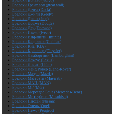
Брелоки Вольво (Volvo)
Брелоки Грейт вол (great wall)
Брелоки Дачиа (Dacia)
Брелоки Джили (Geely)
Брелоки Джип (Jeep)
Брелоки Додже (Dodge)
Брелоки Дэу (Daewoo)
Брелоки Ивеко (Iveco)
Брелоки Инфинити (Infiniti)
Брелоки Кадиллак (Cadillac)
Брелоки Киа (KIA)
Брелоки Крайслер (Chrysler)
Брелоки Ламборгини (Lamborghini)
Брелоки Лексус (Lexus)
Брелоки Лифан (Lifan)
Брелоки Ленд Ровер (Land-Rover)
Брелоки Мазда (Mazda)
Брелоки Мазерати (Maserati)
Брелоки МАН (MAN)
Брелоки МГ (MG)
Брелоки Мерседес Бенз (Mercedes-Benz)
Брелоки Митсубиси (Mitsubishi)
Брелоки Ниссан (Nissan)
Брелоки Опель (Opel)
Брелоки Пежо (Peugeot)