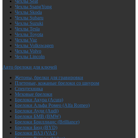
Чехлы Seat
Чехлы SsangYong
Чехлы Skoda
Чехлы Subaru
Чехлы Suzuki
Чехлы Tesla
Чехлы Toyota
Чехлы Vaz
Чехлы Volkswagen
Чехлы Volvo
Чехлы Lincoln
Авто брелоки для ключей
Жетоны, брелки для гравировки
Плетеные, кожаные брелоки со шнуром
Спецтехника
Меховые брелоки
Брелоки Акура (Acura)
Брелоки Альфа Ромео (Alfa Romeo)
Брелоки Ауди (Audi)
Брелоки БМВ (BMW)
Брелоки Бриллианс (Brilliance)
Брелоки Бюд (BYD)
Брелоки ВАЗ (VAZ)