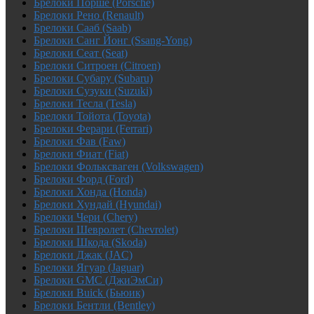
Брелоки Порше (Porsche)
Брелоки Рено (Renault)
Брелоки Сааб (Saab)
Брелоки Санг Йонг (Ssang-Yong)
Брелоки Сеат (Seat)
Брелоки Ситроен (Citroen)
Брелоки Субару (Subaru)
Брелоки Сузуки (Suzuki)
Брелоки Тесла (Tesla)
Брелоки Тойота (Toyota)
Брелоки Ферари (Ferrari)
Брелоки Фав (Faw)
Брелоки Фиат (Fiat)
Брелоки Фольксваген (Volkswagen)
Брелоки Форд (Ford)
Брелоки Хонда (Honda)
Брелоки Хундай (Hyundai)
Брелоки Чери (Chery)
Брелоки Шевролет (Chevrolet)
Брелоки Шкода (Skoda)
Брелоки Джак (JAC)
Брелоки Ягуар (Jaguar)
Брелоки GMC (ДжиЭмСи)
Брелоки Buick (Бьюик)
Брелоки Бентли (Bentley)