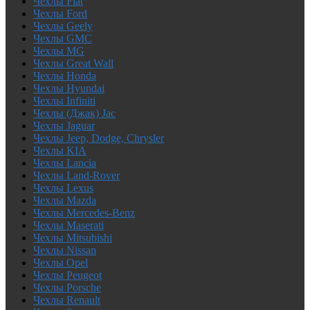
Чехлы Fiat
Чехлы Ford
Чехлы Geely
Чехлы GMC
Чехлы MG
Чехлы Great Wall
Чехлы Honda
Чехлы Hyundai
Чехлы Infiniti
Чехлы (Джак) Jac
Чехлы Jaguar
Чехлы Jeep, Dodge, Chrysler
Чехлы KIA
Чехлы Lancia
Чехлы Land-Rover
Чехлы Lexus
Чехлы Mazda
Чехлы Mercedes-Benz
Чехлы Maserati
Чехлы Mitsubishi
Чехлы Nissan
Чехлы Opel
Чехлы Peugeot
Чехлы Porsche
Чехлы Renault