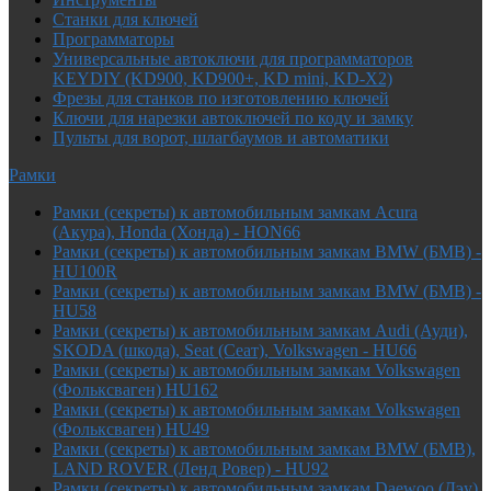
Cтанки для ключей
Программаторы
Универсальные автоключи для программаторов
KEYDIY (KD900, KD900+, KD mini, KD-X2)
Фрезы для станков по изготовлению ключей
Ключи для нарезки автоключей по коду и замку
Пульты для ворот, шлагбаумов и автоматики
Рамки
Рамки (секреты) к автомобильным замкам Acura
(Акура), Honda (Хонда) - HON66
Рамки (секреты) к автомобильным замкам BMW (БМВ) -
HU100R
Рамки (секреты) к автомобильным замкам BMW (БМВ) -
HU58
Рамки (секреты) к автомобильным замкам Audi (Ауди),
SKODA (шкода), Seat (Сеат), Volkswagen - HU66
Рамки (секреты) к автомобильным замкам Volkswagen
(Фольксваген) HU162
Рамки (секреты) к автомобильным замкам Volkswagen
(Фольксваген) HU49
Рамки (секреты) к автомобильным замкам BMW (БМВ),
LAND ROVER (Ленд Ровер) - HU92
Рамки (секреты) к автомобильным замкам Daewoo (Дэу),