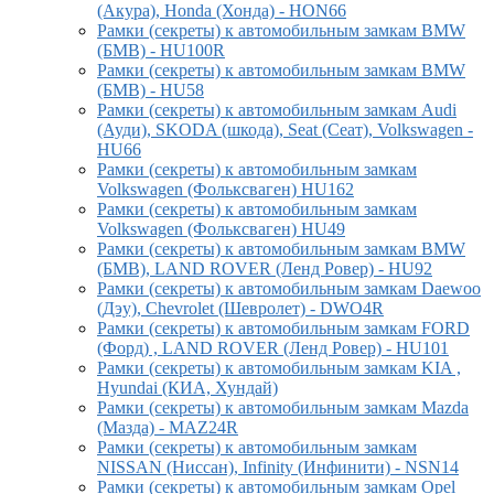
(Акура), Honda (Хонда) - HON66
Рамки (секреты) к автомобильным замкам BMW
(БМВ) - HU100R
Рамки (секреты) к автомобильным замкам BMW
(БМВ) - HU58
Рамки (секреты) к автомобильным замкам Audi
(Ауди), SKODA (шкода), Seat (Сеат), Volkswagen -
HU66
Рамки (секреты) к автомобильным замкам
Volkswagen (Фольксваген) HU162
Рамки (секреты) к автомобильным замкам
Volkswagen (Фольксваген) HU49
Рамки (секреты) к автомобильным замкам BMW
(БМВ), LAND ROVER (Ленд Ровер) - HU92
Рамки (секреты) к автомобильным замкам Daewoo
(Дэу), Chevrolet (Шевролет) - DWO4R
Рамки (секреты) к автомобильным замкам FORD
(Форд) , LAND ROVER (Ленд Ровер) - HU101
Рамки (секреты) к автомобильным замкам KIA ,
Hyundai (КИА, Хундай)
Рамки (секреты) к автомобильным замкам Mazda
(Мазда) - MAZ24R
Рамки (секреты) к автомобильным замкам
NISSAN (Ниссан), Infinity (Инфинити) - NSN14
Рамки (секреты) к автомобильным замкам Opel