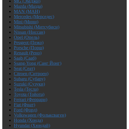
MG (ЭмДжи)
Mazda (Мазда)
MAN (МАН)
Mercedes (Мерседес)
Mini (Мини)
Mitsubishi (Митсубиси)
Nissan (Ниссан)
Opel (Опель)
Peugeot (Пежо)
Porsche (Порш)
Renault (Рено)
Saab (Сааб)
Ssang-Yong (Санг Йонг)
Seat (Сеат)
Citroen (Ситроен)
Subaru (Субару)
Suzuki (Сузуки)
Tesla (Тесла)
Toyota (Тойота)
Ferrari (Феррари)
Fiat (Фиат)
Ford (Форд)
Volkswagen (Фольксваген)
Honda (Хонда)
Hyundai (Хюндай)