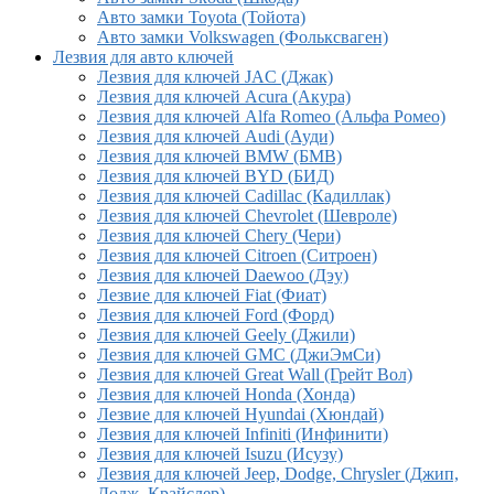
Авто замки Toyota (Тойота)
Авто замки Volkswagen (Фольксваген)
Лезвия для авто ключей
Лезвия для ключей JAC (Джак)
Лезвия для ключей Acura (Акура)
Лезвия для ключей Alfa Romeo (Альфа Ромео)
Лезвия для ключей Audi (Ауди)
Лезвия для ключей BMW (БМВ)
Лезвия для ключей BYD (БИД)
Лезвия для ключей Cadillac (Кадиллак)
Лезвия для ключей Chevrolet (Шевроле)
Лезвия для ключей Chery (Чери)
Лезвия для ключей Citroen (Ситроен)
Лезвия для ключей Daewoo (Дэу)
Лезвие для ключей Fiat (Фиат)
Лезвия для ключей Ford (Форд)
Лезвия для ключей Geely (Джили)
Лезвия для ключей GMC (ДжиЭмСи)
Лезвия для ключей Great Wall (Грейт Вол)
Лезвия для ключей Honda (Хонда)
Лезвие для ключей Hyundai (Хюндай)
Лезвия для ключей Infiniti (Инфинити)
Лезвия для ключей Isuzu (Исузу)
Лезвия для ключей Jeep, Dodge, Chrysler (Джип,
Додж, Крайслер)