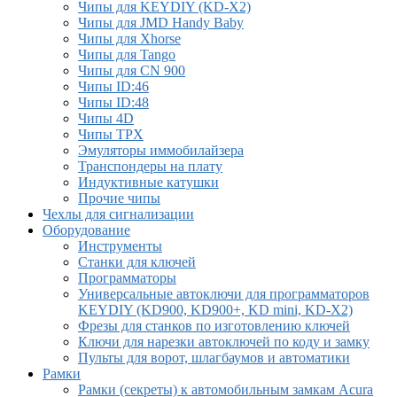
Чипы для KEYDIY (KD-X2)
Чипы для JMD Handy Baby
Чипы для Xhorse
Чипы для Tango
Чипы для CN 900
Чипы ID:46
Чипы ID:48
Чипы 4D
Чипы TPX
Эмуляторы иммобилайзера
Транспондеры на плату
Индуктивные катушки
Прочие чипы
Чехлы для сигнализации
Оборудование
Инструменты
Cтанки для ключей
Программаторы
Универсальные автоключи для программаторов
KEYDIY (KD900, KD900+, KD mini, KD-X2)
Фрезы для станков по изготовлению ключей
Ключи для нарезки автоключей по коду и замку
Пульты для ворот, шлагбаумов и автоматики
Рамки
Рамки (секреты) к автомобильным замкам Acura