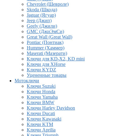
Chevrolet (Шевроле)
Skoda (Шкода)
Jaguar (Ягуар)
Jeep (Джип)
Geely (Джили)
GMC (ДжиЭмСи)
Great Wall (Great Wall)
Pontiac (Понтиак)
Hummer (Хаммер)
Maserati (Мазерати)
Ключи для KD-X2, KD mini
Ключи для XHorse
Ключи KYDZ
Уцененные товары
Мотоключи
Ключи Suzuki
Ключи Honda
Ключи Yamaha
Ключи BMW
Ключи Harley Davidson
Ключи Ducati
Ключи Kawasaki
Ключи KTM
Ключи Aprilia
Ключи Triumph