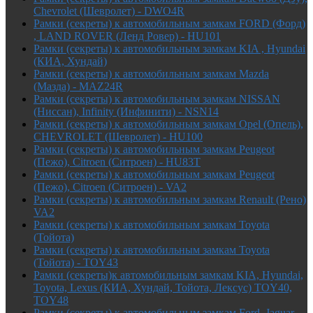
Chevrolet (Шевролет) - DWO4R
Рамки (секреты) к автомобильным замкам FORD (Форд)
, LAND ROVER (Ленд Ровер) - HU101
Рамки (секреты) к автомобильным замкам KIA , Hyundai
(КИА, Хундай)
Рамки (секреты) к автомобильным замкам Mazda
(Мазда) - MAZ24R
Рамки (секреты) к автомобильным замкам NISSAN
(Ниссан), Infinity (Инфинити) - NSN14
Рамки (секреты) к автомобильным замкам Opel (Опель),
CHEVROLET (Шевролет) - HU100
Рамки (секреты) к автомобильным замкам Peugeot
(Пежо), Citroen (Ситроен) - HU83T
Рамки (секреты) к автомобильным замкам Peugeot
(Пежо), Citroen (Ситроен) - VA2
Рамки (секреты) к автомобильным замкам Renault (Рено)
VA2
Рамки (секреты) к автомобильным замкам Toyota
(Тойота)
Рамки (секреты) к автомобильным замкам Toyota
(Тойота) - TOY43
Рамки (секреты)к автомобильным замкам KIA, Hyundai,
Toyota, Lexus (КИА, Хундай, Тойота, Лексус) TOY40,
TOY48
Рамки (секреты) к автомобильным замкам Ford, Jaguar