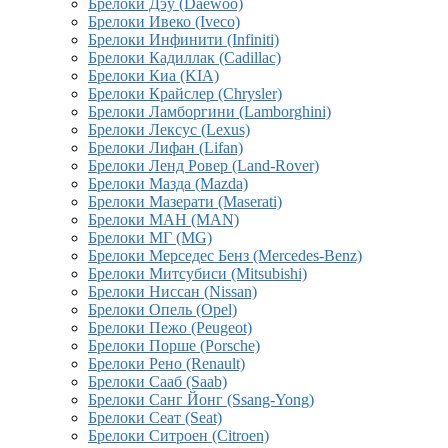
Брелоки Дэу (Daewoo)
Брелоки Ивеко (Iveco)
Брелоки Инфинити (Infiniti)
Брелоки Кадиллак (Cadillac)
Брелоки Киа (KIA)
Брелоки Крайслер (Chrysler)
Брелоки Ламборгини (Lamborghini)
Брелоки Лексус (Lexus)
Брелоки Лифан (Lifan)
Брелоки Ленд Ровер (Land-Rover)
Брелоки Мазда (Mazda)
Брелоки Мазерати (Maserati)
Брелоки МАН (MAN)
Брелоки МГ (MG)
Брелоки Мерседес Бенз (Mercedes-Benz)
Брелоки Митсубиси (Mitsubishi)
Брелоки Ниссан (Nissan)
Брелоки Опель (Opel)
Брелоки Пежо (Peugeot)
Брелоки Порше (Porsche)
Брелоки Рено (Renault)
Брелоки Сааб (Saab)
Брелоки Санг Йонг (Ssang-Yong)
Брелоки Сеат (Seat)
Брелоки Ситроен (Citroen)