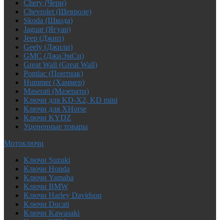
Chery (Чери)
Chevrolet (Шевроле)
Skoda (Шкода)
Jaguar (Ягуар)
Jeep (Джип)
Geely (Джили)
GMC (ДжиЭмСи)
Great Wall (Great Wall)
Pontiac (Понтиак)
Hummer (Хаммер)
Maserati (Мазерати)
Ключи для KD-X2, KD mini
Ключи для XHorse
Ключи KYDZ
Уцененные товары
Мотоключи
Ключи Suzuki
Ключи Honda
Ключи Yamaha
Ключи BMW
Ключи Harley Davidson
Ключи Ducati
Ключи Kawasaki