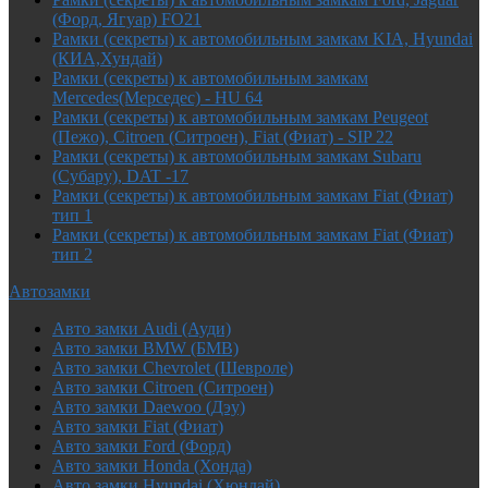
(Форд, Ягуар) FO21
Рамки (секреты) к автомобильным замкам KIA, Hyundai
(КИА,Хундай)
Рамки (секреты) к автомобильным замкам
Mercedes(Мерседес) - HU 64
Рамки (секреты) к автомобильным замкам Peugeot
(Пежо), Citroen (Ситроен), Fiat (Фиат) - SIP 22
Рамки (секреты) к автомобильным замкам Subaru
(Субару), DAT -17
Рамки (секреты) к автомобильным замкам Fiat (Фиат)
тип 1
Рамки (секреты) к автомобильным замкам Fiat (Фиат)
тип 2
Автозамки
Авто замки Audi (Ауди)
Авто замки BMW (БМВ)
Авто замки Chevrolet (Шевроле)
Авто замки Citroen (Ситроен)
Авто замки Daewoo (Дэу)
Авто замки Fiat (Фиат)
Авто замки Ford (Форд)
Авто замки Honda (Хонда)
Авто замки Hyundai (Хюндай)