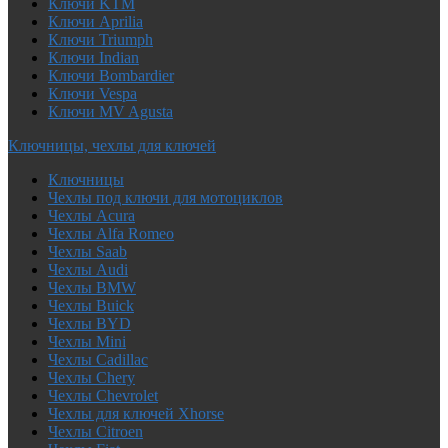
Ключи KTM
Ключи Aprilia
Ключи Triumph
Ключи Indian
Ключи Bombardier
Ключи Vespa
Ключи MV Agusta
Ключницы, чехлы для ключей
Ключницы
Чехлы под ключи для мотоциклов
Чехлы Acura
Чехлы Alfa Romeo
Чехлы Saab
Чехлы Audi
Чехлы BMW
Чехлы Buick
Чехлы BYD
Чехлы Mini
Чехлы Cadillac
Чехлы Chery
Чехлы Chevrolet
Чехлы для ключей Xhorse
Чехлы Citroen