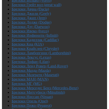
Брелоки Вольво (Volvo)
Брелоки Грейт вол (great wall)
Брелоки Дачиа (Dacia)
Брелоки Джили (Geely)
Брелоки Джип (Jeep)
Брелоки Додже (Dodge)
Брелоки Дэу (Daewoo)
Брелоки Ивеко (Iveco)
Брелоки Инфинити (Infiniti)
Брелоки Кадиллак (Cadillac)
Брелоки Киа (KIA)
Брелоки Крайслер (Chrysler)
Брелоки Ламборгини (Lamborghini)
Брелоки Лексус (Lexus)
Брелоки Лифан (Lifan)
Брелоки Ленд Ровер (Land-Rover)
Брелоки Мазда (Mazda)
Брелоки Мазерати (Maserati)
Брелоки МАН (MAN)
Брелоки МГ (MG)
Брелоки Мерседес Бенз (Mercedes-Benz)
Брелоки Митсубиси (Mitsubishi)
Брелоки Ниссан (Nissan)
Брелоки Опель (Opel)
Брелоки Пежо (Peugeot)