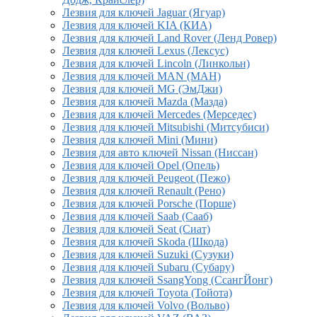
Лезвия для ключей Jaguar (Ягуар)
Лезвия для ключей KIA (КИА)
Лезвия для ключей Land Rover (Ленд Ровер)
Лезвия для ключей Lexus (Лексус)
Лезвия для ключей Lincoln (Линкольн)
Лезвия для ключей MAN (МАН)
Лезвия для ключей MG (ЭмДжи)
Лезвия для ключей Mazda (Мазда)
Лезвия для ключей Mercedes (Мерседес)
Лезвия для ключей Mitsubishi (Митсубиси)
Лезвия для ключей Mini (Мини)
Лезвия для авто ключей Nissan (Ниссан)
Лезвия для ключей Opel (Опель)
Лезвия для ключей Peugeot (Пежо)
Лезвия для ключей Renault (Рено)
Лезвия для ключей Porsche (Порше)
Лезвия для ключей Saab (Сааб)
Лезвия для ключей Seat (Сиат)
Лезвия для ключей Skoda (Шкода)
Лезвия для ключей Suzuki (Сузуки)
Лезвия для ключей Subaru (Субару)
Лезвия для ключей SsangYong (СсангЙонг)
Лезвия для ключей Toyota (Тойота)
Лезвия для ключей Volvo (Вольво)