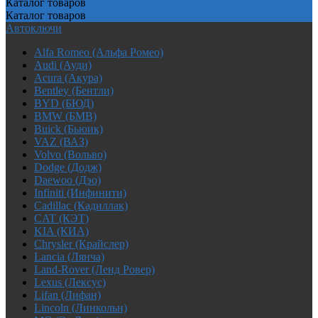
Каталог
товаров
Каталог
товаров
Автоключи
Alfa Romeo (Альфа Ромео)
Audi (Ауди)
Acura (Акура)
Bentley (Бентли)
BYD (БЮД)
BMW (БМВ)
Buick (Бьюик)
VAZ (ВАЗ)
Volvo (Вольво)
Dodge (Додж)
Daewoo (Дэо)
Infiniti (Инфинити)
Cadillac (Кадиллак)
CAT (КЭТ)
KIA (КИА)
Chrysler (Крайслер)
Lancia (Лянча)
Land-Rover (Ленд Ровер)
Lexus (Лексус)
Lifan (Лифан)
Lincoln (Линкольн)