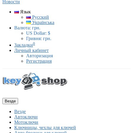
Новости
Язык
Русский
Українська
Валюта:
грн.
US Dollar: $
Гривня: грн.
0
Закладки
Личный кабинет
Авторизация
Регистрация
Везде
Везде
Автоключи
Мотоключи
Ключницы, чехлы для ключей
Авто брелоки для ключей