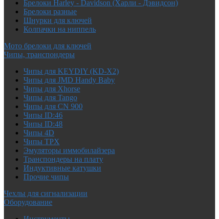
Брелоки Harley - Davidson (Харли - Дэвидсон)
Брелоки разные
Шнурки для ключей
Колпачки на ниппель
Мото брелоки для ключей
Чипы, транспондеры
Чипы для KEYDIY (KD-X2)
Чипы для JMD Handy Baby
Чипы для Xhorse
Чипы для Tango
Чипы для CN 900
Чипы ID:46
Чипы ID:48
Чипы 4D
Чипы TPX
Эмуляторы иммобилайзера
Транспондеры на плату
Индуктивные катушки
Прочие чипы
Чехлы для сигнализации
Оборудование
Инструменты