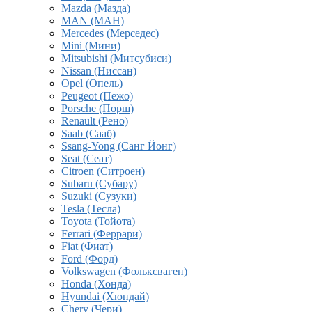
Mazda (Мазда)
MAN (МАН)
Mercedes (Мерседес)
Mini (Мини)
Mitsubishi (Митсубиси)
Nissan (Ниссан)
Opel (Опель)
Peugeot (Пежо)
Porsche (Порш)
Renault (Рено)
Saab (Сааб)
Ssang-Yong (Санг Йонг)
Seat (Сеат)
Citroen (Ситроен)
Subaru (Субару)
Suzuki (Сузуки)
Tesla (Тесла)
Toyota (Тойота)
Ferrari (Феррари)
Fiat (Фиат)
Ford (Форд)
Volkswagen (Фольксваген)
Honda (Хонда)
Hyundai (Хюндай)
Chery (Чери)