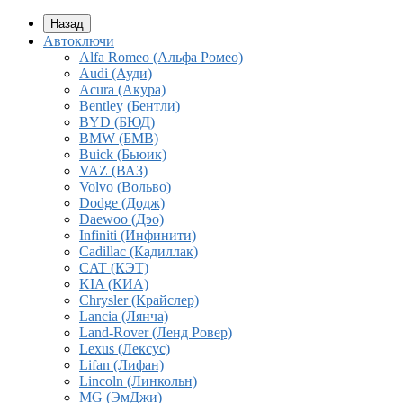
Назад
Автоключи
Alfa Romeo (Альфа Ромео)
Audi (Ауди)
Acura (Акура)
Bentley (Бентли)
BYD (БЮД)
BMW (БМВ)
Buick (Бьюик)
VAZ (ВАЗ)
Volvo (Вольво)
Dodge (Додж)
Daewoo (Дэо)
Infiniti (Инфинити)
Cadillac (Кадиллак)
CAT (КЭТ)
KIA (КИА)
Chrysler (Крайслер)
Lancia (Лянча)
Land-Rover (Ленд Ровер)
Lexus (Лексус)
Lifan (Лифан)
Lincoln (Линкольн)
MG (ЭмДжи)