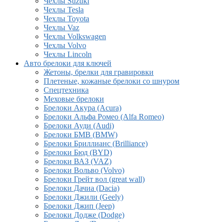
Чехлы Suzuki
Чехлы Tesla
Чехлы Toyota
Чехлы Vaz
Чехлы Volkswagen
Чехлы Volvo
Чехлы Lincoln
Авто брелоки для ключей
Жетоны, брелки для гравировки
Плетеные, кожаные брелоки со шнуром
Спецтехника
Меховые брелоки
Брелоки Акура (Acura)
Брелоки Альфа Ромео (Alfa Romeo)
Брелоки Ауди (Audi)
Брелоки БМВ (BMW)
Брелоки Бриллианс (Brilliance)
Брелоки Бюд (BYD)
Брелоки ВАЗ (VAZ)
Брелоки Вольво (Volvo)
Брелоки Грейт вол (great wall)
Брелоки Дачиа (Dacia)
Брелоки Джили (Geely)
Брелоки Джип (Jeep)
Брелоки Додже (Dodge)