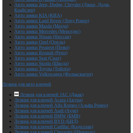
Авто замки Jeep, Dodge, Chrysler (Джип, Додж,
Крайслер)
Авто замки KIA (КИА)
Авто замки Land Rover (Ленд Ровер)
Авто замки Mazda (Мазда)
Авто замки Mercedes (Мерседес)
Авто замки Nissan (Ниссан)
Авто замки Opel (Опель)
Авто замки Peugeot (Пежо)
Авто замки Renault (Рено)
Авто замки Seat (Сиат)
Авто замки Skoda (Шкода)
Авто замки Toyota (Тойота)
Авто замки Volkswagen (Фольксваген)
Лезвия для авто ключей
Лезвия для ключей JAC (Джак)
Лезвия для ключей Acura (Акура)
Лезвия для ключей Alfa Romeo (Альфа Ромео)
Лезвия для ключей Audi (Ауди)
Лезвия для ключей BMW (БМВ)
Лезвия для ключей BYD (БИД)
Лезвия для ключей Cadillac (Кадиллак)
Лезвия для ключей Chevrolet (Шевроле)