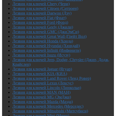
Лезвия для ключей Chery (Чери)
Лезвия для ключей Citroen (Ситроен)
Лезвия для ключей Daewoo (Дэу)
Лезвие для ключей Fiat (Фиат)
Лезвия для ключей Ford (Форд)
Лезвия для ключей Geely (Джили)
Лезвия для ключей GMC (ДжиЭмСи)
Лезвия для ключей Great Wall (Грейт Вол)
Лезвия для ключей Honda (Хонда)
Лезвие для ключей Hyundai (Хюндай)
Лезвия для ключей Infiniti (Инфинити)
Лезвия для ключей Isuzu (Исузу)
Лезвия для ключей Jeep, Dodge, Chrysler (Джип, Додж,
Крайслер)
Лезвия для ключей Jaguar (Ягуар)
Лезвия для ключей KIA (КИА)
Лезвия для ключей Land Rover (Ленд Ровер)
Лезвия для ключей Lexus (Лексус)
Лезвия для ключей Lincoln (Линкольн)
Лезвия для ключей MAN (МАН)
Лезвия для ключей MG (ЭмДжи)
Лезвия для ключей Mazda (Мазда)
Лезвия для ключей Mercedes (Мерседес)
Лезвия для ключей Mitsubishi (Митсубиси)
Лезвия для ключей Mini (Мини)