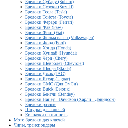
Брелоки Субару (Subaru)
Брелоки Сузуки (Suzuki)
Брелоки Тесла (Tesla)
Брелоки Тойота (Toyota)
Брелоки Ферари (Ferrari)
Брелоки Фав (Faw)
Брелоки Фиат (Fiat)
Брелоки Фольксваген (Volkswagen)
Брелоки Форд (Ford)
Брелоки Хонда (Honda)
Брелоки Хундай (Hyundai)
Брелоки Чери (Chery)
Брелоки Шевролет (Chevrolet)
Брелоки Шкода (Skoda)
Брелоки Джак (JAC)
Брелоки Ягуар (Jaguar)
Брелоки GMC (ДжиЭмСи)
Брелоки Buick (Бьюик)
Брелоки Бентли (Bentley)
Брелоки Harley - Davidson (Харли - Дэвидсон)
Брелоки разные
Шнурки для ключей
Колпачки на ниппель
Мото брелоки для ключей
Чипы, транспондеры