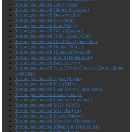
Лезвия для ключей Chery (Чери)
Лезвия для ключей Citroen (Ситроен)
Лезвия для ключей Daewoo (Дэу)
Лезвие для ключей Fiat (Фиат)
Лезвия для ключей Ford (Форд)
Лезвия для ключей Geely (Джили)
Лезвия для ключей GMC (ДжиЭмСи)
Лезвия для ключей Great Wall (Грейт Вол)
Лезвия для ключей Honda (Хонда)
Лезвие для ключей Hyundai (Хюндай)
Лезвия для ключей Infiniti (Инфинити)
Лезвия для ключей Isuzu (Исузу)
Лезвия для ключей Jeep, Dodge, Chrysler (Джип, Додж,
Крайслер)
Лезвия для ключей Jaguar (Ягуар)
Лезвия для ключей KIA (КИА)
Лезвия для ключей Land Rover (Ленд Ровер)
Лезвия для ключей Lexus (Лексус)
Лезвия для ключей Lincoln (Линкольн)
Лезвия для ключей MAN (МАН)
Лезвия для ключей MG (ЭмДжи)
Лезвия для ключей Mazda (Мазда)
Лезвия для ключей Mercedes (Мерседес)
Лезвия для ключей Mitsubishi (Митсубиси)
Лезвия для ключей Mini (Мини)