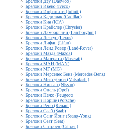
Брелоки Дэу (Daewoo)
Брелоки Ивеко (Iveco)
Брелоки Инфинити (Infiniti)
Брелоки Кадиллак (Cadillac)
Брелоки Киа (KIA)
Брелоки Крайслер (Chrysler)
Брелоки Ламборгини (Lamborghini)
Брелоки Лексус (Lexus)
Брелоки Лифан (Lifan)
Брелоки Ленд Ровер (Land-Rover)
Брелоки Мазда (Mazda)
Брелоки Мазерати (Maserati)
Брелоки МАН (MAN)
Брелоки МГ (MG)
Брелоки Мерседес Бенз (Mercedes-Benz)
Брелоки Митсубиси (Mitsubishi)
Брелоки Ниссан (Nissan)
Брелоки Опель (Opel)
Брелоки Пежо (Peugeot)
Брелоки Порше (Porsche)
Брелоки Рено (Renault)
Брелоки Сааб (Saab)
Брелоки Санг Йонг (Ssang-Yong)
Брелоки Сеат (Seat)
Брелоки Ситроен (Citroen)