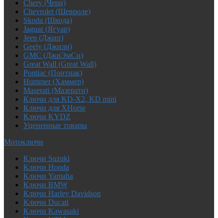
Chery (Чери)
Chevrolet (Шевроле)
Skoda (Шкода)
Jaguar (Ягуар)
Jeep (Джип)
Geely (Джили)
GMC (ДжиЭмСи)
Great Wall (Great Wall)
Pontiac (Понтиак)
Hummer (Хаммер)
Maserati (Мазерати)
Ключи для KD-X2, KD mini
Ключи для XHorse
Ключи KYDZ
Уцененные товары
Мотоключи
Ключи Suzuki
Ключи Honda
Ключи Yamaha
Ключи BMW
Ключи Harley Davidson
Ключи Ducati
Ключи Kawasaki