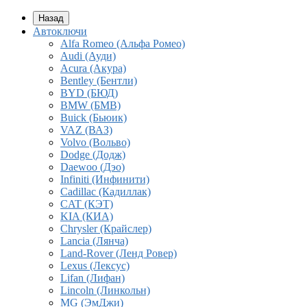
Назад
Автоключи
Alfa Romeo (Альфа Ромео)
Audi (Ауди)
Acura (Акура)
Bentley (Бентли)
BYD (БЮД)
BMW (БМВ)
Buick (Бьюик)
VAZ (ВАЗ)
Volvo (Вольво)
Dodge (Додж)
Daewoo (Дэо)
Infiniti (Инфинити)
Cadillac (Кадиллак)
CAT (КЭТ)
KIA (КИА)
Chrysler (Крайслер)
Lancia (Лянча)
Land-Rover (Ленд Ровер)
Lexus (Лексус)
Lifan (Лифан)
Lincoln (Линкольн)
MG (ЭмДжи)