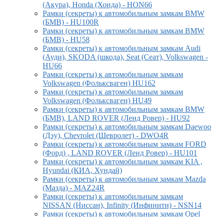
(Акура), Honda (Хонда) - HON66
Рамки (секреты) к автомобильным замкам BMW
(БМВ) - HU100R
Рамки (секреты) к автомобильным замкам BMW
(БМВ) - HU58
Рамки (секреты) к автомобильным замкам Audi
(Ауди), SKODA (шкода), Seat (Сеат), Volkswagen -
HU66
Рамки (секреты) к автомобильным замкам
Volkswagen (Фольксваген) HU162
Рамки (секреты) к автомобильным замкам
Volkswagen (Фольксваген) HU49
Рамки (секреты) к автомобильным замкам BMW
(БМВ), LAND ROVER (Ленд Ровер) - HU92
Рамки (секреты) к автомобильным замкам Daewoo
(Дэу), Chevrolet (Шевролет) - DWO4R
Рамки (секреты) к автомобильным замкам FORD
(Форд) , LAND ROVER (Ленд Ровер) - HU101
Рамки (секреты) к автомобильным замкам KIA ,
Hyundai (КИА, Хундай)
Рамки (секреты) к автомобильным замкам Mazda
(Мазда) - MAZ24R
Рамки (секреты) к автомобильным замкам
NISSAN (Ниссан), Infinity (Инфинити) - NSN14
Рамки (секреты) к автомобильным замкам Opel