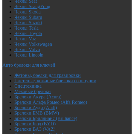
Чехлы Seat
Чехлы SsangYong
Чехлы Skoda
Чехлы Subaru
Чехлы Suzuki
Чехлы Tesla
Чехлы Toyota
Чехлы Vaz
Чехлы Volkswagen
Чехлы Volvo
Чехлы Lincoln
Авто брелоки для ключей
Жетоны, брелки для гравировки
Плетеные, кожаные брелоки со шнуром
Спецтехника
Меховые брелоки
Брелоки Акура (Acura)
Брелоки Альфа Ромео (Alfa Romeo)
Брелоки Ауди (Audi)
Брелоки БМВ (BMW)
Брелоки Бриллианс (Brilliance)
Брелоки Бюд (BYD)
Брелоки ВАЗ (VAZ)