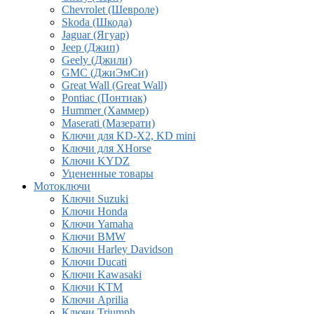
Chevrolet (Шевроле)
Skoda (Шкода)
Jaguar (Ягуар)
Jeep (Джип)
Geely (Джили)
GMC (ДжиЭмСи)
Great Wall (Great Wall)
Pontiac (Понтиак)
Hummer (Хаммер)
Maserati (Мазерати)
Ключи для KD-X2, KD mini
Ключи для XHorse
Ключи KYDZ
Уцененные товары
Мотоключи
Ключи Suzuki
Ключи Honda
Ключи Yamaha
Ключи BMW
Ключи Harley Davidson
Ключи Ducati
Ключи Kawasaki
Ключи KTM
Ключи Aprilia
Ключи Triumph