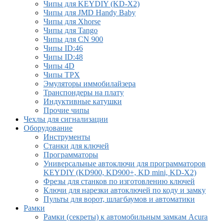
Чипы для KEYDIY (KD-X2)
Чипы для JMD Handy Baby
Чипы для Xhorse
Чипы для Tango
Чипы для CN 900
Чипы ID:46
Чипы ID:48
Чипы 4D
Чипы TPX
Эмуляторы иммобилайзера
Транспондеры на плату
Индуктивные катушки
Прочие чипы
Чехлы для сигнализации
Оборудование
Инструменты
Cтанки для ключей
Программаторы
Универсальные автоключи для программаторов
KEYDIY (KD900, KD900+, KD mini, KD-X2)
Фрезы для станков по изготовлению ключей
Ключи для нарезки автоключей по коду и замку
Пульты для ворот, шлагбаумов и автоматики
Рамки
Рамки (секреты) к автомобильным замкам Acura