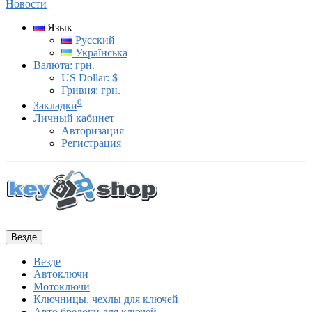
Новости
Язык
Русский
Українська
Валюта:
грн.
US Dollar: $
Гривня: грн.
0
Закладки
Личный кабинет
Авторизация
Регистрация
Везде
Везде
Автоключи
Мотоключи
Ключницы, чехлы для ключей
Авто брелоки для ключей