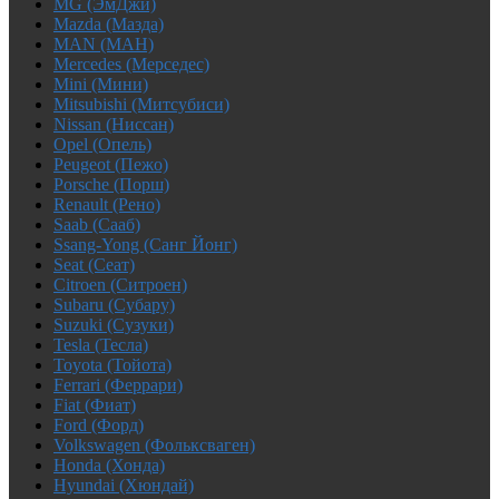
MG (ЭмДжи)
Mazda (Мазда)
MAN (МАН)
Mercedes (Мерседес)
Mini (Мини)
Mitsubishi (Митсубиси)
Nissan (Ниссан)
Opel (Опель)
Peugeot (Пежо)
Porsche (Порш)
Renault (Рено)
Saab (Сааб)
Ssang-Yong (Санг Йонг)
Seat (Сеат)
Citroen (Ситроен)
Subaru (Субару)
Suzuki (Сузуки)
Tesla (Тесла)
Toyota (Тойота)
Ferrari (Феррари)
Fiat (Фиат)
Ford (Форд)
Volkswagen (Фольксваген)
Honda (Хонда)
Hyundai (Хюндай)