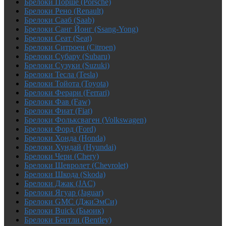
Брелоки Порше (Porsche)
Брелоки Рено (Renault)
Брелоки Сааб (Saab)
Брелоки Санг Йонг (Ssang-Yong)
Брелоки Сеат (Seat)
Брелоки Ситроен (Citroen)
Брелоки Субару (Subaru)
Брелоки Сузуки (Suzuki)
Брелоки Тесла (Tesla)
Брелоки Тойота (Toyota)
Брелоки Ферари (Ferrari)
Брелоки Фав (Faw)
Брелоки Фиат (Fiat)
Брелоки Фольксваген (Volkswagen)
Брелоки Форд (Ford)
Брелоки Хонда (Honda)
Брелоки Хундай (Hyundai)
Брелоки Чери (Chery)
Брелоки Шевролет (Chevrolet)
Брелоки Шкода (Skoda)
Брелоки Джак (JAC)
Брелоки Ягуар (Jaguar)
Брелоки GMC (ДжиЭмСи)
Брелоки Buick (Бьюик)
Брелоки Бентли (Bentley)