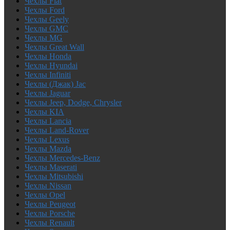
Чехлы Fiat
Чехлы Ford
Чехлы Geely
Чехлы GMC
Чехлы MG
Чехлы Great Wall
Чехлы Honda
Чехлы Hyundai
Чехлы Infiniti
Чехлы (Джак) Jac
Чехлы Jaguar
Чехлы Jeep, Dodge, Chrysler
Чехлы KIA
Чехлы Lancia
Чехлы Land-Rover
Чехлы Lexus
Чехлы Mazda
Чехлы Mercedes-Benz
Чехлы Maserati
Чехлы Mitsubishi
Чехлы Nissan
Чехлы Opel
Чехлы Peugeot
Чехлы Porsche
Чехлы Renault