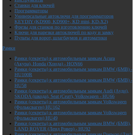
Cтанки для ключей
Программаторы
Универсальные автоключи для программаторов
KEYDIY (KD900, KD900+, KD mini, KD-X2)
Фрезы для станков по изготовлению ключей
Ключи для нарезки автоключей по коду и замку
Пульты для ворот, шлагбаумов и автоматики
Рамки
Рамки (секреты) к автомобильным замкам Acura
(Акура), Honda (Хонда) - HON66
Рамки (секреты) к автомобильным замкам BMW (БМВ) -
HU100R
Рамки (секреты) к автомобильным замкам BMW (БМВ) -
HU58
Рамки (секреты) к автомобильным замкам Audi (Ауди),
SKODA (шкода), Seat (Сеат), Volkswagen - HU66
Рамки (секреты) к автомобильным замкам Volkswagen
(Фольксваген) HU162
Рамки (секреты) к автомобильным замкам Volkswagen
(Фольксваген) HU49
Рамки (секреты) к автомобильным замкам BMW (БМВ),
LAND ROVER (Ленд Ровер) - HU92
Рамки (секреты) к автомобильным замкам Daewoo (Дэу),