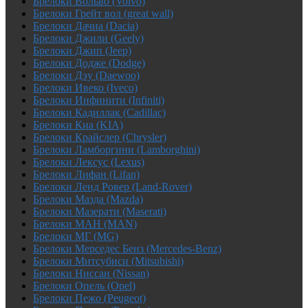
Брелоки Вольво (Volvo)
Брелоки Грейт вол (great wall)
Брелоки Дачиа (Dacia)
Брелоки Джили (Geely)
Брелоки Джип (Jeep)
Брелоки Додже (Dodge)
Брелоки Дэу (Daewoo)
Брелоки Ивеко (Iveco)
Брелоки Инфинити (Infiniti)
Брелоки Кадиллак (Cadillac)
Брелоки Киа (KIA)
Брелоки Крайслер (Chrysler)
Брелоки Ламборгини (Lamborghini)
Брелоки Лексус (Lexus)
Брелоки Лифан (Lifan)
Брелоки Ленд Ровер (Land-Rover)
Брелоки Мазда (Mazda)
Брелоки Мазерати (Maserati)
Брелоки МАН (MAN)
Брелоки МГ (MG)
Брелоки Мерседес Бенз (Mercedes-Benz)
Брелоки Митсубиси (Mitsubishi)
Брелоки Ниссан (Nissan)
Брелоки Опель (Opel)
Брелоки Пежо (Peugeot)