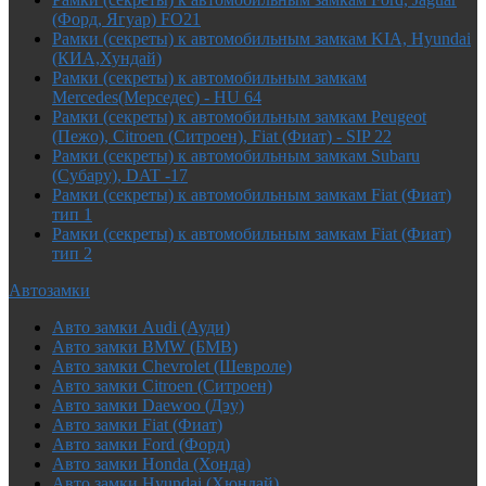
(Форд, Ягуар) FO21
Рамки (секреты) к автомобильным замкам KIA, Hyundai
(КИА,Хундай)
Рамки (секреты) к автомобильным замкам
Mercedes(Мерседес) - HU 64
Рамки (секреты) к автомобильным замкам Peugeot
(Пежо), Citroen (Ситроен), Fiat (Фиат) - SIP 22
Рамки (секреты) к автомобильным замкам Subaru
(Субару), DAT -17
Рамки (секреты) к автомобильным замкам Fiat (Фиат)
тип 1
Рамки (секреты) к автомобильным замкам Fiat (Фиат)
тип 2
Автозамки
Авто замки Audi (Ауди)
Авто замки BMW (БМВ)
Авто замки Chevrolet (Шевроле)
Авто замки Citroen (Ситроен)
Авто замки Daewoo (Дэу)
Авто замки Fiat (Фиат)
Авто замки Ford (Форд)
Авто замки Honda (Хонда)
Авто замки Hyundai (Хюндай)