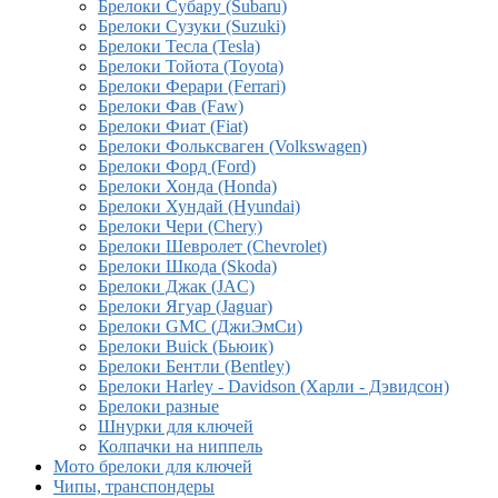
Брелоки Субару (Subaru)
Брелоки Сузуки (Suzuki)
Брелоки Тесла (Tesla)
Брелоки Тойота (Toyota)
Брелоки Ферари (Ferrari)
Брелоки Фав (Faw)
Брелоки Фиат (Fiat)
Брелоки Фольксваген (Volkswagen)
Брелоки Форд (Ford)
Брелоки Хонда (Honda)
Брелоки Хундай (Hyundai)
Брелоки Чери (Chery)
Брелоки Шевролет (Chevrolet)
Брелоки Шкода (Skoda)
Брелоки Джак (JAC)
Брелоки Ягуар (Jaguar)
Брелоки GMC (ДжиЭмСи)
Брелоки Buick (Бьюик)
Брелоки Бентли (Bentley)
Брелоки Harley - Davidson (Харли - Дэвидсон)
Брелоки разные
Шнурки для ключей
Колпачки на ниппель
Мото брелоки для ключей
Чипы, транспондеры