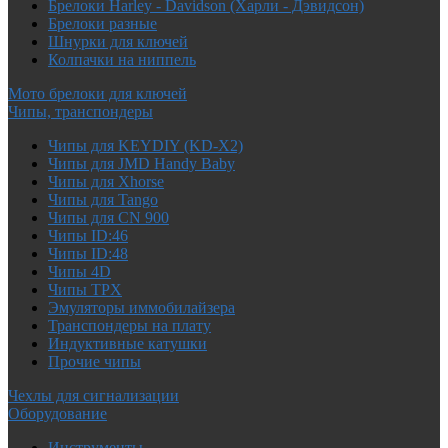
Брелоки Harley - Davidson (Харли - Дэвидсон)
Брелоки разные
Шнурки для ключей
Колпачки на ниппель
Мото брелоки для ключей
Чипы, транспондеры
Чипы для KEYDIY (KD-X2)
Чипы для JMD Handy Baby
Чипы для Xhorse
Чипы для Tango
Чипы для CN 900
Чипы ID:46
Чипы ID:48
Чипы 4D
Чипы TPX
Эмуляторы иммобилайзера
Транспондеры на плату
Индуктивные катушки
Прочие чипы
Чехлы для сигнализации
Оборудование
Инструменты