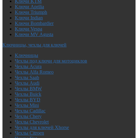
Ключи KTM
Ключи Aprilia
Ключи Triumph
Ключи Indian
Ключи Bombardier
Ключи Vespa
Ключи MV Agusta
Ключницы, чехлы для ключей
Ключницы
Чехлы под ключи для мотоциклов
Чехлы Acura
Чехлы Alfa Romeo
Чехлы Saab
Чехлы Audi
Чехлы BMW
Чехлы Buick
Чехлы BYD
Чехлы Mini
Чехлы Cadillac
Чехлы Chery
Чехлы Chevrolet
Чехлы для ключей Xhorse
Чехлы Citroen