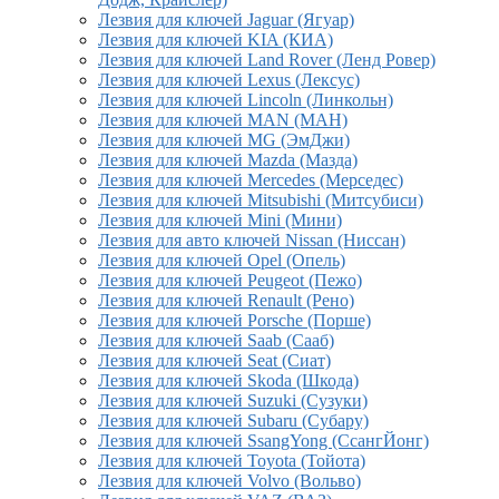
Лезвия для ключей Jaguar (Ягуар)
Лезвия для ключей KIA (КИА)
Лезвия для ключей Land Rover (Ленд Ровер)
Лезвия для ключей Lexus (Лексус)
Лезвия для ключей Lincoln (Линкольн)
Лезвия для ключей MAN (МАН)
Лезвия для ключей MG (ЭмДжи)
Лезвия для ключей Mazda (Мазда)
Лезвия для ключей Mercedes (Мерседес)
Лезвия для ключей Mitsubishi (Митсубиси)
Лезвия для ключей Mini (Мини)
Лезвия для авто ключей Nissan (Ниссан)
Лезвия для ключей Opel (Опель)
Лезвия для ключей Peugeot (Пежо)
Лезвия для ключей Renault (Рено)
Лезвия для ключей Porsche (Порше)
Лезвия для ключей Saab (Сааб)
Лезвия для ключей Seat (Сиат)
Лезвия для ключей Skoda (Шкода)
Лезвия для ключей Suzuki (Сузуки)
Лезвия для ключей Subaru (Субару)
Лезвия для ключей SsangYong (СсангЙонг)
Лезвия для ключей Toyota (Тойота)
Лезвия для ключей Volvo (Вольво)