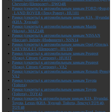
Chevrolet (Шевролет) - DWO4R
Рамки (секреты) к автомобильным замкам FORD (Форд)
, LAND ROVER (Ленд Ровер) - HU101
Рамки (секреты) к автомобильным замкам KIA , Hyundai
(КИА, Хундай)
Рамки (секреты) к автомобильным замкам Mazda
(Мазда) - MAZ24R
Рамки (секреты) к автомобильным замкам NISSAN
(Ниссан), Infinity (Инфинити) - NSN14
Рамки (секреты) к автомобильным замкам Opel (Опель),
CHEVROLET (Шевролет) - HU100
Рамки (секреты) к автомобильным замкам Peugeot
(Пежо), Citroen (Ситроен) - HU83T
Рамки (секреты) к автомобильным замкам Peugeot
(Пежо), Citroen (Ситроен) - VA2
Рамки (секреты) к автомобильным замкам Renault (Рено)
VA2
Рамки (секреты) к автомобильным замкам Toyota
(Тойота)
Рамки (секреты) к автомобильным замкам Toyota
(Тойота) - TOY43
Рамки (секреты)к автомобильным замкам KIA, Hyundai,
Toyota, Lexus (КИА, Хундай, Тойота, Лексус) TOY40,
TOY48
Рамки (секреты) к автомобильным замкам Ford, Jaguar