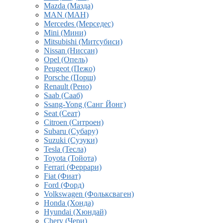
Mazda (Мазда)
MAN (МАН)
Mercedes (Мерседес)
Mini (Мини)
Mitsubishi (Митсубиси)
Nissan (Ниссан)
Opel (Опель)
Peugeot (Пежо)
Porsche (Порш)
Renault (Рено)
Saab (Сааб)
Ssang-Yong (Санг Йонг)
Seat (Сеат)
Citroen (Ситроен)
Subaru (Субару)
Suzuki (Сузуки)
Tesla (Тесла)
Toyota (Тойота)
Ferrari (Феррари)
Fiat (Фиат)
Ford (Форд)
Volkswagen (Фольксваген)
Honda (Хонда)
Hyundai (Хюндай)
Chery (Чери)