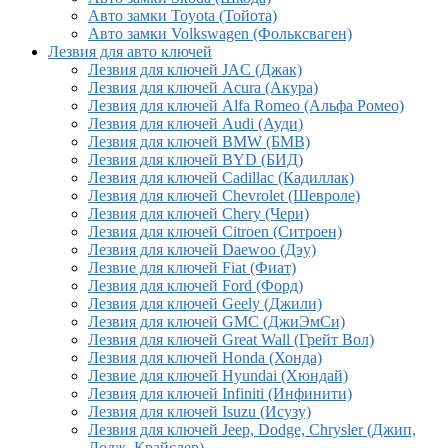
Авто замки Toyota (Тойота)
Авто замки Volkswagen (Фольксваген)
Лезвия для авто ключей
Лезвия для ключей JAC (Джак)
Лезвия для ключей Acura (Акура)
Лезвия для ключей Alfa Romeo (Альфа Ромео)
Лезвия для ключей Audi (Ауди)
Лезвия для ключей BMW (БМВ)
Лезвия для ключей BYD (БИД)
Лезвия для ключей Cadillac (Кадиллак)
Лезвия для ключей Chevrolet (Шевроле)
Лезвия для ключей Chery (Чери)
Лезвия для ключей Citroen (Ситроен)
Лезвия для ключей Daewoo (Дэу)
Лезвие для ключей Fiat (Фиат)
Лезвия для ключей Ford (Форд)
Лезвия для ключей Geely (Джили)
Лезвия для ключей GMC (ДжиЭмСи)
Лезвия для ключей Great Wall (Грейт Вол)
Лезвия для ключей Honda (Хонда)
Лезвие для ключей Hyundai (Хюндай)
Лезвия для ключей Infiniti (Инфинити)
Лезвия для ключей Isuzu (Исузу)
Лезвия для ключей Jeep, Dodge, Chrysler (Джип,
Додж, Крайслер)