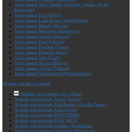
Авто замки Jeep, Dodge, Chrysler (Джип, Додж,
Крайслер)
Авто замки KIA (КИА)
Авто замки Land Rover (Ленд Ровер)
Авто замки Mazda (Мазда)
Авто замки Mercedes (Мерседес)
Авто замки Nissan (Ниссан)
Авто замки Opel (Опель)
Авто замки Peugeot (Пежо)
Авто замки Renault (Рено)
Авто замки Seat (Сиат)
Авто замки Skoda (Шкода)
Авто замки Toyota (Тойота)
Авто замки Volkswagen (Фольксваген)
Лезвия для авто ключей
Лезвия для ключей JAC (Джак)
Лезвия для ключей Acura (Акура)
Лезвия для ключей Alfa Romeo (Альфа Ромео)
Лезвия для ключей Audi (Ауди)
Лезвия для ключей BMW (БМВ)
Лезвия для ключей BYD (БИД)
Лезвия для ключей Cadillac (Кадиллак)
Лезвия для ключей Chevrolet (Шевроле)