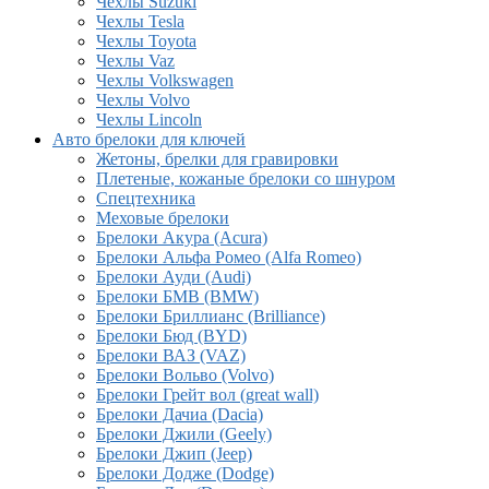
Чехлы Suzuki
Чехлы Tesla
Чехлы Toyota
Чехлы Vaz
Чехлы Volkswagen
Чехлы Volvo
Чехлы Lincoln
Авто брелоки для ключей
Жетоны, брелки для гравировки
Плетеные, кожаные брелоки со шнуром
Спецтехника
Меховые брелоки
Брелоки Акура (Acura)
Брелоки Альфа Ромео (Alfa Romeo)
Брелоки Ауди (Audi)
Брелоки БМВ (BMW)
Брелоки Бриллианс (Brilliance)
Брелоки Бюд (BYD)
Брелоки ВАЗ (VAZ)
Брелоки Вольво (Volvo)
Брелоки Грейт вол (great wall)
Брелоки Дачиа (Dacia)
Брелоки Джили (Geely)
Брелоки Джип (Jeep)
Брелоки Додже (Dodge)