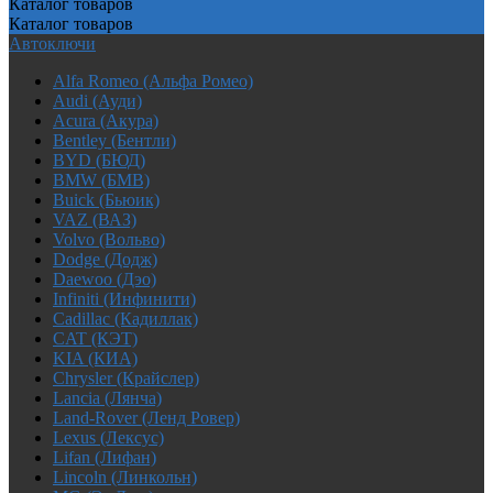
Каталог
товаров
Каталог
товаров
Автоключи
Alfa Romeo (Альфа Ромео)
Audi (Ауди)
Acura (Акура)
Bentley (Бентли)
BYD (БЮД)
BMW (БМВ)
Buick (Бьюик)
VAZ (ВАЗ)
Volvo (Вольво)
Dodge (Додж)
Daewoo (Дэо)
Infiniti (Инфинити)
Cadillac (Кадиллак)
CAT (КЭТ)
KIA (КИА)
Chrysler (Крайслер)
Lancia (Лянча)
Land-Rover (Ленд Ровер)
Lexus (Лексус)
Lifan (Лифан)
Lincoln (Линкольн)