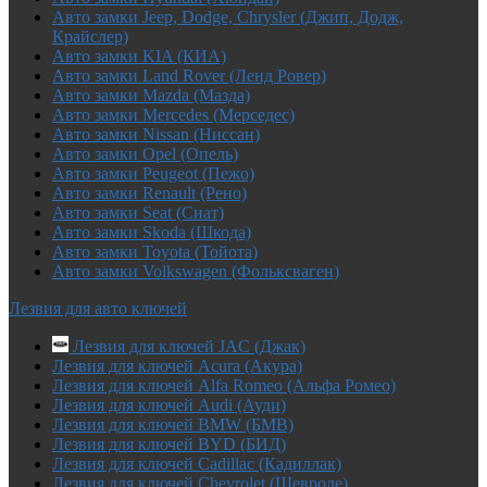
Авто замки Jeep, Dodge, Chrysler (Джип, Додж,
Крайслер)
Авто замки KIA (КИА)
Авто замки Land Rover (Ленд Ровер)
Авто замки Mazda (Мазда)
Авто замки Mercedes (Мерседес)
Авто замки Nissan (Ниссан)
Авто замки Opel (Опель)
Авто замки Peugeot (Пежо)
Авто замки Renault (Рено)
Авто замки Seat (Сиат)
Авто замки Skoda (Шкода)
Авто замки Toyota (Тойота)
Авто замки Volkswagen (Фольксваген)
Лезвия для авто ключей
Лезвия для ключей JAC (Джак)
Лезвия для ключей Acura (Акура)
Лезвия для ключей Alfa Romeo (Альфа Ромео)
Лезвия для ключей Audi (Ауди)
Лезвия для ключей BMW (БМВ)
Лезвия для ключей BYD (БИД)
Лезвия для ключей Cadillac (Кадиллак)
Лезвия для ключей Chevrolet (Шевроле)