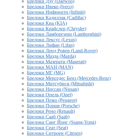
Брелоки Дэу (Daewoo)
Брелоки Ивеко (Iveco)
Брелоки Инфинити (Infiniti)
Брелоки Кадиллак (Cadillac)
Брелоки Киа (KIA)
Брелоки Крайслер (Chrysler)
Брелоки Ламборгини (Lamborghini)
Брелоки Лексус (Lexus)
Брелоки Лифан (Lifan)
Брелоки Ленд Ровер (Land-Rover)
Брелоки Мазда (Mazda)
Брелоки Мазерати (Maserati)
Брелоки МАН (MAN)
Брелоки МГ (MG)
Брелоки Мерседес Бенз (Mercedes-Benz)
Брелоки Митсубиси (Mitsubishi)
Брелоки Ниссан (Nissan)
Брелоки Опель (Opel)
Брелоки Пежо (Peugeot)
Брелоки Порше (Porsche)
Брелоки Рено (Renault)
Брелоки Сааб (Saab)
Брелоки Санг Йонг (Ssang-Yong)
Брелоки Сеат (Seat)
Брелоки Ситроен (Citroen)