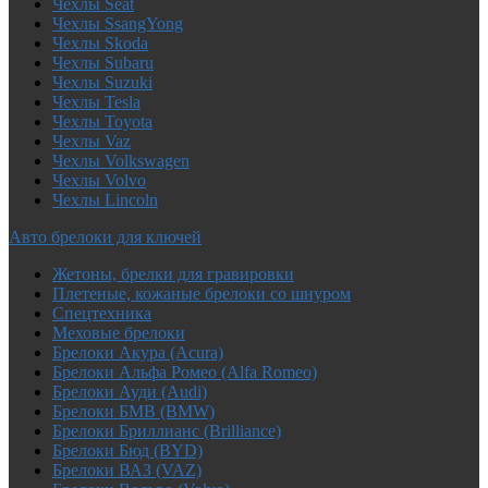
Чехлы Seat
Чехлы SsangYong
Чехлы Skoda
Чехлы Subaru
Чехлы Suzuki
Чехлы Tesla
Чехлы Toyota
Чехлы Vaz
Чехлы Volkswagen
Чехлы Volvo
Чехлы Lincoln
Авто брелоки для ключей
Жетоны, брелки для гравировки
Плетеные, кожаные брелоки со шнуром
Спецтехника
Меховые брелоки
Брелоки Акура (Acura)
Брелоки Альфа Ромео (Alfa Romeo)
Брелоки Ауди (Audi)
Брелоки БМВ (BMW)
Брелоки Бриллианс (Brilliance)
Брелоки Бюд (BYD)
Брелоки ВАЗ (VAZ)