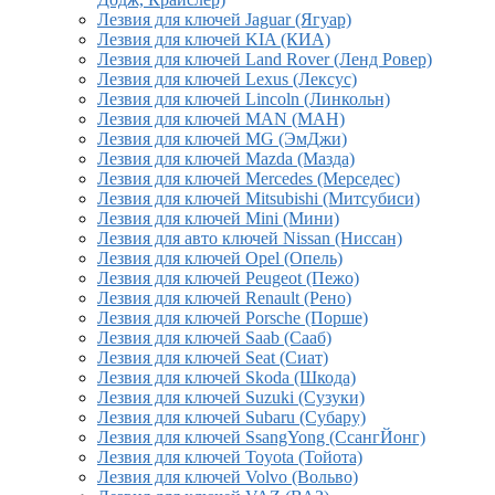
Лезвия для ключей Jaguar (Ягуар)
Лезвия для ключей KIA (КИА)
Лезвия для ключей Land Rover (Ленд Ровер)
Лезвия для ключей Lexus (Лексус)
Лезвия для ключей Lincoln (Линкольн)
Лезвия для ключей MAN (МАН)
Лезвия для ключей MG (ЭмДжи)
Лезвия для ключей Mazda (Мазда)
Лезвия для ключей Mercedes (Мерседес)
Лезвия для ключей Mitsubishi (Митсубиси)
Лезвия для ключей Mini (Мини)
Лезвия для авто ключей Nissan (Ниссан)
Лезвия для ключей Opel (Опель)
Лезвия для ключей Peugeot (Пежо)
Лезвия для ключей Renault (Рено)
Лезвия для ключей Porsche (Порше)
Лезвия для ключей Saab (Сааб)
Лезвия для ключей Seat (Сиат)
Лезвия для ключей Skoda (Шкода)
Лезвия для ключей Suzuki (Сузуки)
Лезвия для ключей Subaru (Субару)
Лезвия для ключей SsangYong (СсангЙонг)
Лезвия для ключей Toyota (Тойота)
Лезвия для ключей Volvo (Вольво)