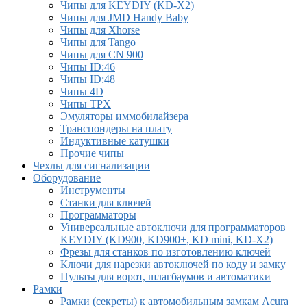
Чипы для KEYDIY (KD-X2)
Чипы для JMD Handy Baby
Чипы для Xhorse
Чипы для Tango
Чипы для CN 900
Чипы ID:46
Чипы ID:48
Чипы 4D
Чипы TPX
Эмуляторы иммобилайзера
Транспондеры на плату
Индуктивные катушки
Прочие чипы
Чехлы для сигнализации
Оборудование
Инструменты
Cтанки для ключей
Программаторы
Универсальные автоключи для программаторов
KEYDIY (KD900, KD900+, KD mini, KD-X2)
Фрезы для станков по изготовлению ключей
Ключи для нарезки автоключей по коду и замку
Пульты для ворот, шлагбаумов и автоматики
Рамки
Рамки (секреты) к автомобильным замкам Acura