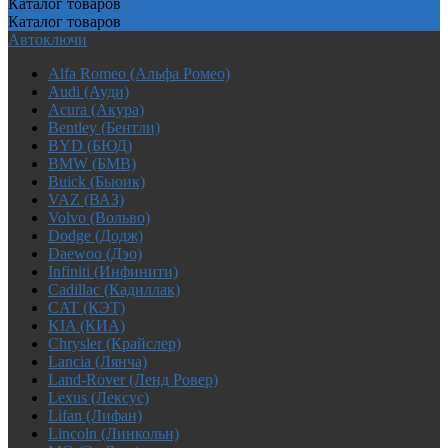
Каталог
товаров
Каталог
товаров
Автоключи
Alfa Romeo (Альфа Ромео)
Audi (Ауди)
Acura (Акура)
Bentley (Бентли)
BYD (БЮД)
BMW (БМВ)
Buick (Бьюик)
VAZ (ВАЗ)
Volvo (Вольво)
Dodge (Додж)
Daewoo (Дэо)
Infiniti (Инфинити)
Cadillac (Кадиллак)
CAT (КЭТ)
KIA (КИА)
Chrysler (Крайслер)
Lancia (Лянча)
Land-Rover (Ленд Ровер)
Lexus (Лексус)
Lifan (Лифан)
Lincoln (Линкольн)