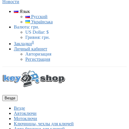
Новости
Язык
Русский
Українська
Валюта:
грн.
US Dollar: $
Гривня: грн.
0
Закладки
Личный кабинет
Авторизация
Регистрация
Везде
Везде
Автоключи
Мотоключи
Ключницы, чехлы для ключей
Авто брелоки для ключей