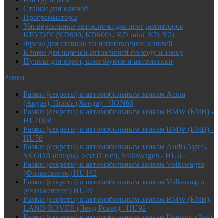
Cтанки для ключей
Программаторы
Универсальные автоключи для программаторов
KEYDIY (KD900, KD900+, KD mini, KD-X2)
Фрезы для станков по изготовлению ключей
Ключи для нарезки автоключей по коду и замку
Пульты для ворот, шлагбаумов и автоматики
Рамки
Рамки (секреты) к автомобильным замкам Acura
(Акура), Honda (Хонда) - HON66
Рамки (секреты) к автомобильным замкам BMW (БМВ) -
HU100R
Рамки (секреты) к автомобильным замкам BMW (БМВ) -
HU58
Рамки (секреты) к автомобильным замкам Audi (Ауди),
SKODA (шкода), Seat (Сеат), Volkswagen - HU66
Рамки (секреты) к автомобильным замкам Volkswagen
(Фольксваген) HU162
Рамки (секреты) к автомобильным замкам Volkswagen
(Фольксваген) HU49
Рамки (секреты) к автомобильным замкам BMW (БМВ),
LAND ROVER (Ленд Ровер) - HU92
Рамки (секреты) к автомобильным замкам Daewoo (Дэу),