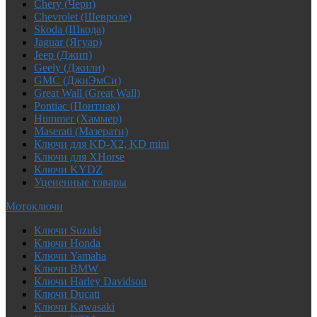
Chery (Чери)
Chevrolet (Шевроле)
Skoda (Шкода)
Jaguar (Ягуар)
Jeep (Джип)
Geely (Джили)
GMC (ДжиЭмСи)
Great Wall (Great Wall)
Pontiac (Понтиак)
Hummer (Хаммер)
Maserati (Мазерати)
Ключи для KD-X2, KD mini
Ключи для XHorse
Ключи KYDZ
Уцененные товары
Мотоключи
Ключи Suzuki
Ключи Honda
Ключи Yamaha
Ключи BMW
Ключи Harley Davidson
Ключи Ducati
Ключи Kawasaki