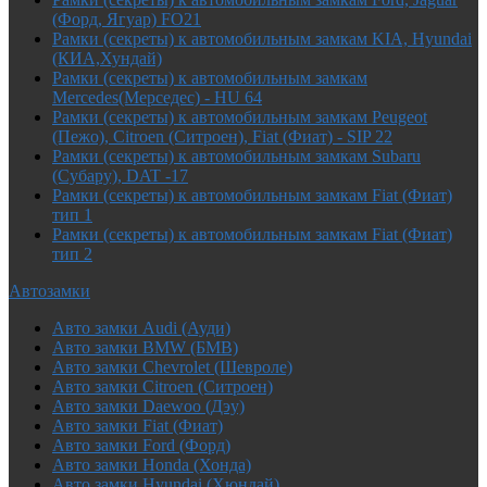
(Форд, Ягуар) FO21
Рамки (секреты) к автомобильным замкам KIA, Hyundai
(КИА,Хундай)
Рамки (секреты) к автомобильным замкам
Mercedes(Мерседес) - HU 64
Рамки (секреты) к автомобильным замкам Peugeot
(Пежо), Citroen (Ситроен), Fiat (Фиат) - SIP 22
Рамки (секреты) к автомобильным замкам Subaru
(Субару), DAT -17
Рамки (секреты) к автомобильным замкам Fiat (Фиат)
тип 1
Рамки (секреты) к автомобильным замкам Fiat (Фиат)
тип 2
Автозамки
Авто замки Audi (Ауди)
Авто замки BMW (БМВ)
Авто замки Chevrolet (Шевроле)
Авто замки Citroen (Ситроен)
Авто замки Daewoo (Дэу)
Авто замки Fiat (Фиат)
Авто замки Ford (Форд)
Авто замки Honda (Хонда)
Авто замки Hyundai (Хюндай)