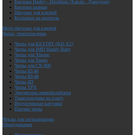
Брелоки Harley - Davidson (Харли - Дэвидсон)
Брелоки разные
Шнурки для ключей
Колпачки на ниппель
Мото брелоки для ключей
Чипы, транспондеры
Чипы для KEYDIY (KD-X2)
Чипы для JMD Handy Baby
Чипы для Xhorse
Чипы для Tango
Чипы для CN 900
Чипы ID:46
Чипы ID:48
Чипы 4D
Чипы TPX
Эмуляторы иммобилайзера
Транспондеры на плату
Индуктивные катушки
Прочие чипы
Чехлы для сигнализации
Оборудование
Инструменты