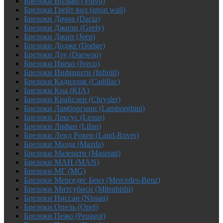
Брелоки Вольво (Volvo)
Брелоки Грейт вол (great wall)
Брелоки Дачиа (Dacia)
Брелоки Джили (Geely)
Брелоки Джип (Jeep)
Брелоки Додже (Dodge)
Брелоки Дэу (Daewoo)
Брелоки Ивеко (Iveco)
Брелоки Инфинити (Infiniti)
Брелоки Кадиллак (Cadillac)
Брелоки Киа (KIA)
Брелоки Крайслер (Chrysler)
Брелоки Ламборгини (Lamborghini)
Брелоки Лексус (Lexus)
Брелоки Лифан (Lifan)
Брелоки Ленд Ровер (Land-Rover)
Брелоки Мазда (Mazda)
Брелоки Мазерати (Maserati)
Брелоки МАН (MAN)
Брелоки МГ (MG)
Брелоки Мерседес Бенз (Mercedes-Benz)
Брелоки Митсубиси (Mitsubishi)
Брелоки Ниссан (Nissan)
Брелоки Опель (Opel)
Брелоки Пежо (Peugeot)