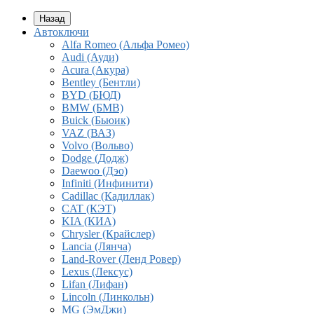
Назад
Автоключи
Alfa Romeo (Альфа Ромео)
Audi (Ауди)
Acura (Акура)
Bentley (Бентли)
BYD (БЮД)
BMW (БМВ)
Buick (Бьюик)
VAZ (ВАЗ)
Volvo (Вольво)
Dodge (Додж)
Daewoo (Дэо)
Infiniti (Инфинити)
Cadillac (Кадиллак)
CAT (КЭТ)
KIA (КИА)
Chrysler (Крайслер)
Lancia (Лянча)
Land-Rover (Ленд Ровер)
Lexus (Лексус)
Lifan (Лифан)
Lincoln (Линкольн)
MG (ЭмДжи)