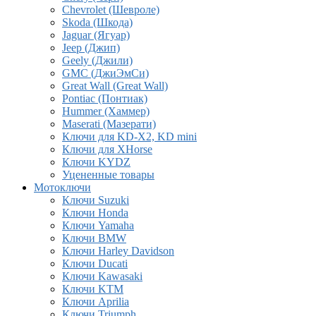
Chevrolet (Шевроле)
Skoda (Шкода)
Jaguar (Ягуар)
Jeep (Джип)
Geely (Джили)
GMC (ДжиЭмСи)
Great Wall (Great Wall)
Pontiac (Понтиак)
Hummer (Хаммер)
Maserati (Мазерати)
Ключи для KD-X2, KD mini
Ключи для XHorse
Ключи KYDZ
Уцененные товары
Мотоключи
Ключи Suzuki
Ключи Honda
Ключи Yamaha
Ключи BMW
Ключи Harley Davidson
Ключи Ducati
Ключи Kawasaki
Ключи KTM
Ключи Aprilia
Ключи Triumph