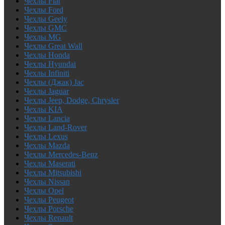
Чехлы Fiat
Чехлы Ford
Чехлы Geely
Чехлы GMC
Чехлы MG
Чехлы Great Wall
Чехлы Honda
Чехлы Hyundai
Чехлы Infiniti
Чехлы (Джак) Jac
Чехлы Jaguar
Чехлы Jeep, Dodge, Chrysler
Чехлы KIA
Чехлы Lancia
Чехлы Land-Rover
Чехлы Lexus
Чехлы Mazda
Чехлы Mercedes-Benz
Чехлы Maserati
Чехлы Mitsubishi
Чехлы Nissan
Чехлы Opel
Чехлы Peugeot
Чехлы Porsche
Чехлы Renault