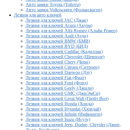
Авто замки Toyota (Тойота)
Авто замки Volkswagen (Фольксваген)
Лезвия для авто ключей
Лезвия для ключей JAC (Джак)
Лезвия для ключей Acura (Акура)
Лезвия для ключей Alfa Romeo (Альфа Ромео)
Лезвия для ключей Audi (Ауди)
Лезвия для ключей BMW (БМВ)
Лезвия для ключей BYD (БИД)
Лезвия для ключей Cadillac (Кадиллак)
Лезвия для ключей Chevrolet (Шевроле)
Лезвия для ключей Chery (Чери)
Лезвия для ключей Citroen (Ситроен)
Лезвия для ключей Daewoo (Дэу)
Лезвие для ключей Fiat (Фиат)
Лезвия для ключей Ford (Форд)
Лезвия для ключей Geely (Джили)
Лезвия для ключей GMC (ДжиЭмСи)
Лезвия для ключей Great Wall (Грейт Вол)
Лезвия для ключей Honda (Хонда)
Лезвие для ключей Hyundai (Хюндай)
Лезвия для ключей Infiniti (Инфинити)
Лезвия для ключей Isuzu (Исузу)
Лезвия для ключей Jeep, Dodge, Chrysler (Джип,
Додж, Крайслер)