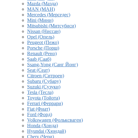
Mazda (Мазда)
MAN (МАН)
Mercedes (Мерседес)
Mini (Мини)
Mitsubishi (Митсубиси)
Nissan (Ниссан)
Opel (Опель)
Peugeot (Пежо)
Porsche (Порш)
Renault (Рено)
Saab (Сааб)
Ssang-Yong (Санг Йонг)
Seat (Сеат)
Citroen (Ситроен)
Subaru (Субару)
Suzuki (Сузуки)
Tesla (Тесла)
Toyota (Тойота)
Ferrari (Феррари)
Fiat (Фиат)
Ford (Форд)
Volkswagen (Фольксваген)
Honda (Хонда)
Hyundai (Хюндай)
Chery (Чери)