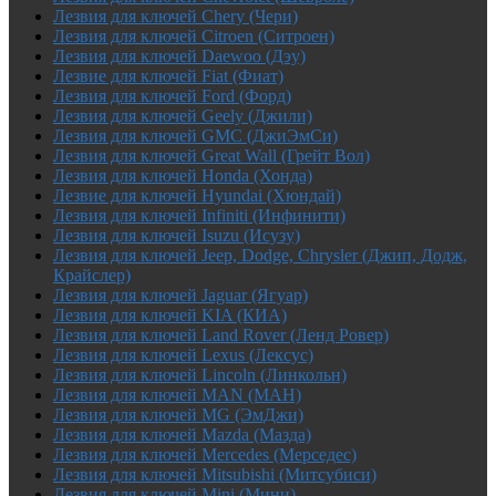
Лезвия для ключей Chery (Чери)
Лезвия для ключей Citroen (Ситроен)
Лезвия для ключей Daewoo (Дэу)
Лезвие для ключей Fiat (Фиат)
Лезвия для ключей Ford (Форд)
Лезвия для ключей Geely (Джили)
Лезвия для ключей GMC (ДжиЭмСи)
Лезвия для ключей Great Wall (Грейт Вол)
Лезвия для ключей Honda (Хонда)
Лезвие для ключей Hyundai (Хюндай)
Лезвия для ключей Infiniti (Инфинити)
Лезвия для ключей Isuzu (Исузу)
Лезвия для ключей Jeep, Dodge, Chrysler (Джип, Додж,
Крайслер)
Лезвия для ключей Jaguar (Ягуар)
Лезвия для ключей KIA (КИА)
Лезвия для ключей Land Rover (Ленд Ровер)
Лезвия для ключей Lexus (Лексус)
Лезвия для ключей Lincoln (Линкольн)
Лезвия для ключей MAN (МАН)
Лезвия для ключей MG (ЭмДжи)
Лезвия для ключей Mazda (Мазда)
Лезвия для ключей Mercedes (Мерседес)
Лезвия для ключей Mitsubishi (Митсубиси)
Лезвия для ключей Mini (Мини)