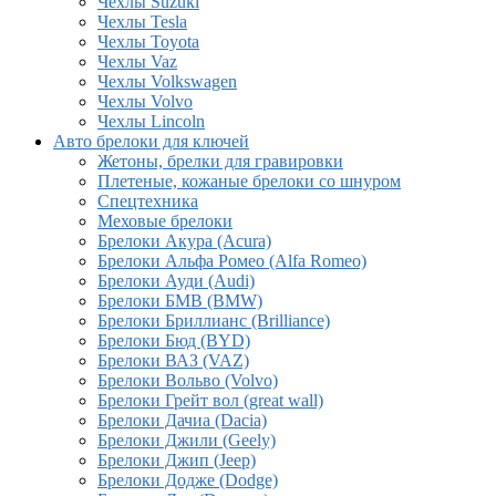
Чехлы Suzuki
Чехлы Tesla
Чехлы Toyota
Чехлы Vaz
Чехлы Volkswagen
Чехлы Volvo
Чехлы Lincoln
Авто брелоки для ключей
Жетоны, брелки для гравировки
Плетеные, кожаные брелоки со шнуром
Спецтехника
Меховые брелоки
Брелоки Акура (Acura)
Брелоки Альфа Ромео (Alfa Romeo)
Брелоки Ауди (Audi)
Брелоки БМВ (BMW)
Брелоки Бриллианс (Brilliance)
Брелоки Бюд (BYD)
Брелоки ВАЗ (VAZ)
Брелоки Вольво (Volvo)
Брелоки Грейт вол (great wall)
Брелоки Дачиа (Dacia)
Брелоки Джили (Geely)
Брелоки Джип (Jeep)
Брелоки Додже (Dodge)