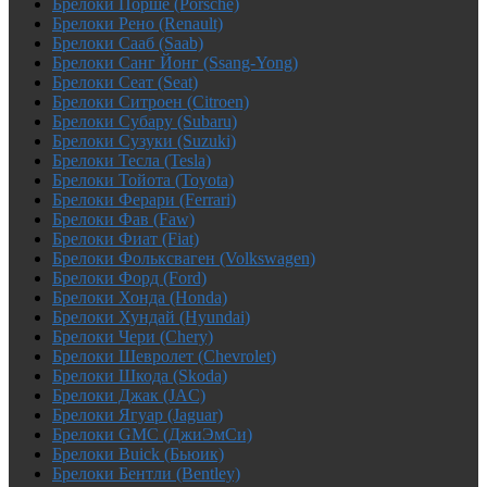
Брелоки Порше (Porsche)
Брелоки Рено (Renault)
Брелоки Сааб (Saab)
Брелоки Санг Йонг (Ssang-Yong)
Брелоки Сеат (Seat)
Брелоки Ситроен (Citroen)
Брелоки Субару (Subaru)
Брелоки Сузуки (Suzuki)
Брелоки Тесла (Tesla)
Брелоки Тойота (Toyota)
Брелоки Ферари (Ferrari)
Брелоки Фав (Faw)
Брелоки Фиат (Fiat)
Брелоки Фольксваген (Volkswagen)
Брелоки Форд (Ford)
Брелоки Хонда (Honda)
Брелоки Хундай (Hyundai)
Брелоки Чери (Chery)
Брелоки Шевролет (Chevrolet)
Брелоки Шкода (Skoda)
Брелоки Джак (JAC)
Брелоки Ягуар (Jaguar)
Брелоки GMC (ДжиЭмСи)
Брелоки Buick (Бьюик)
Брелоки Бентли (Bentley)