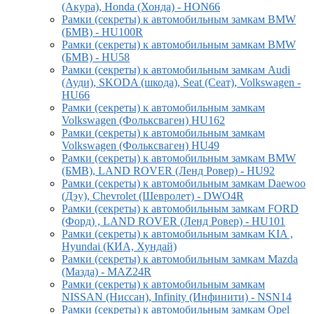
(Акура), Honda (Хонда) - HON66
Рамки (секреты) к автомобильным замкам BMW
(БМВ) - HU100R
Рамки (секреты) к автомобильным замкам BMW
(БМВ) - HU58
Рамки (секреты) к автомобильным замкам Audi
(Ауди), SKODA (шкода), Seat (Сеат), Volkswagen -
HU66
Рамки (секреты) к автомобильным замкам
Volkswagen (Фольксваген) HU162
Рамки (секреты) к автомобильным замкам
Volkswagen (Фольксваген) HU49
Рамки (секреты) к автомобильным замкам BMW
(БМВ), LAND ROVER (Ленд Ровер) - HU92
Рамки (секреты) к автомобильным замкам Daewoo
(Дэу), Chevrolet (Шевролет) - DWO4R
Рамки (секреты) к автомобильным замкам FORD
(Форд) , LAND ROVER (Ленд Ровер) - HU101
Рамки (секреты) к автомобильным замкам KIA ,
Hyundai (КИА, Хундай)
Рамки (секреты) к автомобильным замкам Mazda
(Мазда) - MAZ24R
Рамки (секреты) к автомобильным замкам
NISSAN (Ниссан), Infinity (Инфинити) - NSN14
Рамки (секреты) к автомобильным замкам Opel