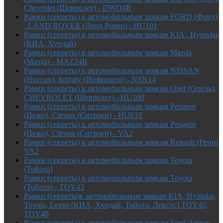
Chevrolet (Шевролет) - DWO4R
Рамки (секреты) к автомобильным замкам FORD (Форд)
, LAND ROVER (Ленд Ровер) - HU101
Рамки (секреты) к автомобильным замкам KIA , Hyundai
(КИА, Хундай)
Рамки (секреты) к автомобильным замкам Mazda
(Мазда) - MAZ24R
Рамки (секреты) к автомобильным замкам NISSAN
(Ниссан), Infinity (Инфинити) - NSN14
Рамки (секреты) к автомобильным замкам Opel (Опель),
CHEVROLET (Шевролет) - HU100
Рамки (секреты) к автомобильным замкам Peugeot
(Пежо), Citroen (Ситроен) - HU83T
Рамки (секреты) к автомобильным замкам Peugeot
(Пежо), Citroen (Ситроен) - VA2
Рамки (секреты) к автомобильным замкам Renault (Рено)
VA2
Рамки (секреты) к автомобильным замкам Toyota
(Тойота)
Рамки (секреты) к автомобильным замкам Toyota
(Тойота) - TOY43
Рамки (секреты)к автомобильным замкам KIA, Hyundai,
Toyota, Lexus (КИА, Хундай, Тойота, Лексус) TOY40,
TOY48
Рамки (секреты) к автомобильным замкам Ford, Jaguar