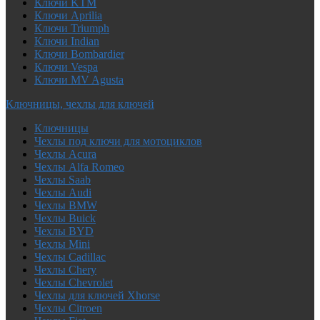
Ключи KTM
Ключи Aprilia
Ключи Triumph
Ключи Indian
Ключи Bombardier
Ключи Vespa
Ключи MV Agusta
Ключницы, чехлы для ключей
Ключницы
Чехлы под ключи для мотоциклов
Чехлы Acura
Чехлы Alfa Romeo
Чехлы Saab
Чехлы Audi
Чехлы BMW
Чехлы Buick
Чехлы BYD
Чехлы Mini
Чехлы Cadillac
Чехлы Chery
Чехлы Chevrolet
Чехлы для ключей Xhorse
Чехлы Citroen