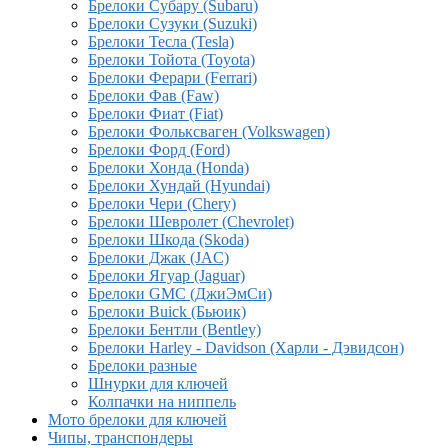
Брелоки Субару (Subaru)
Брелоки Сузуки (Suzuki)
Брелоки Тесла (Tesla)
Брелоки Тойота (Toyota)
Брелоки Ферари (Ferrari)
Брелоки Фав (Faw)
Брелоки Фиат (Fiat)
Брелоки Фольксваген (Volkswagen)
Брелоки Форд (Ford)
Брелоки Хонда (Honda)
Брелоки Хундай (Hyundai)
Брелоки Чери (Chery)
Брелоки Шевролет (Chevrolet)
Брелоки Шкода (Skoda)
Брелоки Джак (JAC)
Брелоки Ягуар (Jaguar)
Брелоки GMC (ДжиЭмСи)
Брелоки Buick (Бьюик)
Брелоки Бентли (Bentley)
Брелоки Harley - Davidson (Харли - Дэвидсон)
Брелоки разные
Шнурки для ключей
Колпачки на ниппель
Мото брелоки для ключей
Чипы, транспондеры