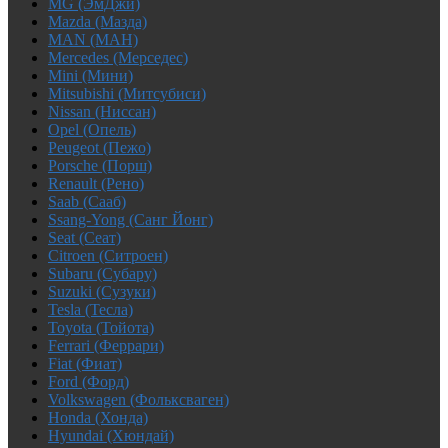
MG (ЭмДжи)
Mazda (Мазда)
MAN (МАН)
Mercedes (Мерседес)
Mini (Мини)
Mitsubishi (Митсубиси)
Nissan (Ниссан)
Opel (Опель)
Peugeot (Пежо)
Porsche (Порш)
Renault (Рено)
Saab (Сааб)
Ssang-Yong (Санг Йонг)
Seat (Сеат)
Citroen (Ситроен)
Subaru (Субару)
Suzuki (Сузуки)
Tesla (Тесла)
Toyota (Тойота)
Ferrari (Феррари)
Fiat (Фиат)
Ford (Форд)
Volkswagen (Фольксваген)
Honda (Хонда)
Hyundai (Хюндай)