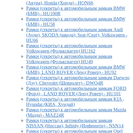
(Акура), Honda (Хонда) - HON66
Рамки (секреты) к автомобильным замкам BMW
(БМВ) - HU100R
Рамки (секреты) к автомобильным замкам BMW
(БМВ) - HU58
Рамки (секреты) к автомобильным замкам Audi
(Ауди), SKODA (шкода), Seat (Сеат), Volkswagen -
HU66
Рамки (секреты) к автомобильным замкам
Volkswagen (Фольксваген) HU162
Рамки (секреты) к автомобильным замкам
Volkswagen (Фольксваген) HU49
Рамки (секреты) к автомобильным замкам BMW
(БМВ), LAND ROVER (Ленд Ровер) - HU92
Рамки (секреты) к автомобильным замкам Daewoo
(Дэу), Chevrolet (Шевролет) - DWO4R
Рамки (секреты) к автомобильным замкам FORD
(Форд) , LAND ROVER (Ленд Ровер) - HU101
Рамки (секреты) к автомобильным замкам KIA ,
Hyundai (КИА, Хундай)
Рамки (секреты) к автомобильным замкам Mazda
(Мазда) - MAZ24R
Рамки (секреты) к автомобильным замкам
NISSAN (Ниссан), Infinity (Инфинити) - NSN14
Рамки (секреты) к автомобильным замкам Opel