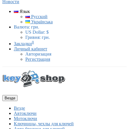
Новости
Язык
Русский
Українська
Валюта:
грн.
US Dollar: $
Гривня: грн.
0
Закладки
Личный кабинет
Авторизация
Регистрация
Везде
Везде
Автоключи
Мотоключи
Ключницы, чехлы для ключей
Авто брелоки для ключей