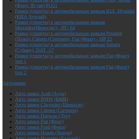
(Форд, Ягуар) FO21
Рамки (секреты) к автомобильным замкам KIA, Hyundai
(КИА,Хундай)
Рамки (секреты) к автомобильным замкам
Mercedes(Мерседес) - HU 64
Рамки (секреты) к автомобильным замкам Peugeot
(Пежо), Citroen (Ситроен), Fiat (Фиат) - SIP 22
Рамки (секреты) к автомобильным замкам Subaru
(Субару), DAT -17
Рамки (секреты) к автомобильным замкам Fiat (Фиат)
тип 1
Рамки (секреты) к автомобильным замкам Fiat (Фиат)
тип 2
Автозамки
Авто замки Audi (Ауди)
Авто замки BMW (БМВ)
Авто замки Chevrolet (Шевроле)
Авто замки Citroen (Ситроен)
Авто замки Daewoo (Дэу)
Авто замки Fiat (Фиат)
Авто замки Ford (Форд)
Авто замки Honda (Хонда)
Авто замки Hyundai (Хюндай)