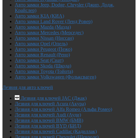
Авто замки Jeep, Dodge, Chrysler (Джип, Додж,
Крайслер)
Авто замки KIA (КИА)
Авто замки Land Rover (Ленд Ровер)
Авто замки Mazda (Мазда)
Авто замки Mercedes (Мерседес)
Авто замки Nissan (Ниссан)
Авто замки Opel (Опель)
Авто замки Peugeot (Пежо)
Авто замки Renault (Рено)
Авто замки Seat (Сиат)
Авто замки Skoda (Шкода)
Авто замки Toyota (Тойота)
Авто замки Volkswagen (Фольксваген)
Лезвия для авто ключей
Лезвия для ключей JAC (Джак)
Лезвия для ключей Acura (Акура)
Лезвия для ключей Alfa Romeo (Альфа Ромео)
Лезвия для ключей Audi (Ауди)
Лезвия для ключей BMW (БМВ)
Лезвия для ключей BYD (БИД)
Лезвия для ключей Cadillac (Кадиллак)
Лезвия для ключей Chevrolet (Шевроле)