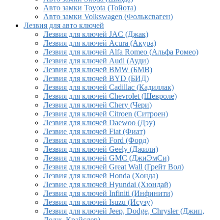
Авто замки Toyota (Тойота)
Авто замки Volkswagen (Фольксваген)
Лезвия для авто ключей
Лезвия для ключей JAC (Джак)
Лезвия для ключей Acura (Акура)
Лезвия для ключей Alfa Romeo (Альфа Ромео)
Лезвия для ключей Audi (Ауди)
Лезвия для ключей BMW (БМВ)
Лезвия для ключей BYD (БИД)
Лезвия для ключей Cadillac (Кадиллак)
Лезвия для ключей Chevrolet (Шевроле)
Лезвия для ключей Chery (Чери)
Лезвия для ключей Citroen (Ситроен)
Лезвия для ключей Daewoo (Дэу)
Лезвие для ключей Fiat (Фиат)
Лезвия для ключей Ford (Форд)
Лезвия для ключей Geely (Джили)
Лезвия для ключей GMC (ДжиЭмСи)
Лезвия для ключей Great Wall (Грейт Вол)
Лезвия для ключей Honda (Хонда)
Лезвие для ключей Hyundai (Хюндай)
Лезвия для ключей Infiniti (Инфинити)
Лезвия для ключей Isuzu (Исузу)
Лезвия для ключей Jeep, Dodge, Chrysler (Джип,
Додж, Крайслер)