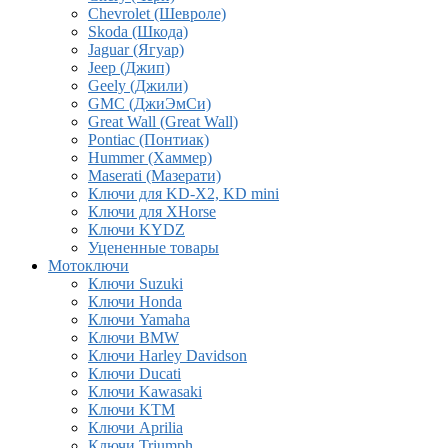
Chevrolet (Шевроле)
Skoda (Шкода)
Jaguar (Ягуар)
Jeep (Джип)
Geely (Джили)
GMC (ДжиЭмСи)
Great Wall (Great Wall)
Pontiac (Понтиак)
Hummer (Хаммер)
Maserati (Мазерати)
Ключи для KD-X2, KD mini
Ключи для XHorse
Ключи KYDZ
Уцененные товары
Мотоключи
Ключи Suzuki
Ключи Honda
Ключи Yamaha
Ключи BMW
Ключи Harley Davidson
Ключи Ducati
Ключи Kawasaki
Ключи KTM
Ключи Aprilia
Ключи Triumph