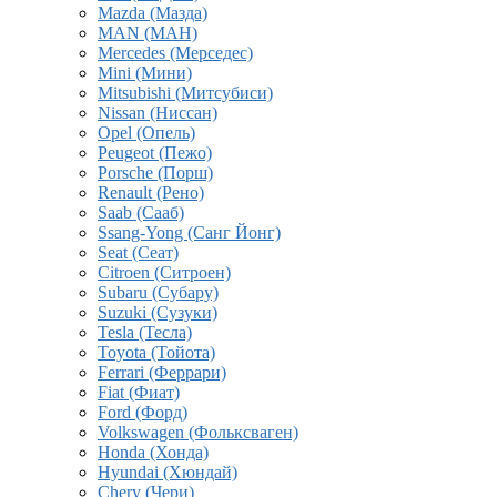
Mazda (Мазда)
MAN (МАН)
Mercedes (Мерседес)
Mini (Мини)
Mitsubishi (Митсубиси)
Nissan (Ниссан)
Opel (Опель)
Peugeot (Пежо)
Porsche (Порш)
Renault (Рено)
Saab (Сааб)
Ssang-Yong (Санг Йонг)
Seat (Сеат)
Citroen (Ситроен)
Subaru (Субару)
Suzuki (Сузуки)
Tesla (Тесла)
Toyota (Тойота)
Ferrari (Феррари)
Fiat (Фиат)
Ford (Форд)
Volkswagen (Фольксваген)
Honda (Хонда)
Hyundai (Хюндай)
Chery (Чери)