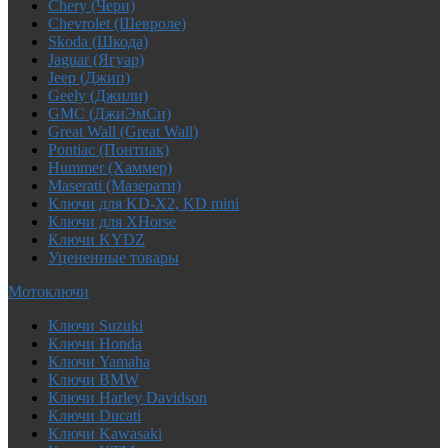
Chery (Чери)
Chevrolet (Шевроле)
Skoda (Шкода)
Jaguar (Ягуар)
Jeep (Джип)
Geely (Джили)
GMC (ДжиЭмСи)
Great Wall (Great Wall)
Pontiac (Понтиак)
Hummer (Хаммер)
Maserati (Мазерати)
Ключи для KD-X2, KD mini
Ключи для XHorse
Ключи KYDZ
Уцененные товары
Мотоключи
Ключи Suzuki
Ключи Honda
Ключи Yamaha
Ключи BMW
Ключи Harley Davidson
Ключи Ducati
Ключи Kawasaki