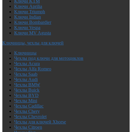
Ключи KTM
Ключи Aprilia
Ключи Triumph
Ключи Indian
Ключи Bombardier
Ключи Vespa
Ключи MV Agusta
Ключницы, чехлы для ключей
Ключницы
Чехлы под ключи для мотоциклов
Чехлы Acura
Чехлы Alfa Romeo
Чехлы Saab
Чехлы Audi
Чехлы BMW
Чехлы Buick
Чехлы BYD
Чехлы Mini
Чехлы Cadillac
Чехлы Chery
Чехлы Chevrolet
Чехлы для ключей Xhorse
Чехлы Citroen