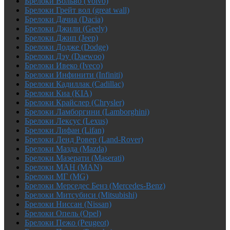
Брелоки Вольво (Volvo)
Брелоки Грейт вол (great wall)
Брелоки Дачиа (Dacia)
Брелоки Джили (Geely)
Брелоки Джип (Jeep)
Брелоки Додже (Dodge)
Брелоки Дэу (Daewoo)
Брелоки Ивеко (Iveco)
Брелоки Инфинити (Infiniti)
Брелоки Кадиллак (Cadillac)
Брелоки Киа (KIA)
Брелоки Крайслер (Chrysler)
Брелоки Ламборгини (Lamborghini)
Брелоки Лексус (Lexus)
Брелоки Лифан (Lifan)
Брелоки Ленд Ровер (Land-Rover)
Брелоки Мазда (Mazda)
Брелоки Мазерати (Maserati)
Брелоки МАН (MAN)
Брелоки МГ (MG)
Брелоки Мерседес Бенз (Mercedes-Benz)
Брелоки Митсубиси (Mitsubishi)
Брелоки Ниссан (Nissan)
Брелоки Опель (Opel)
Брелоки Пежо (Peugeot)