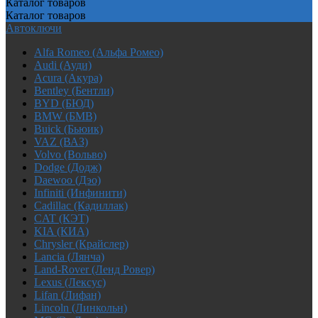
Каталог
товаров
Каталог
товаров
Автоключи
Alfa Romeo (Альфа Ромео)
Audi (Ауди)
Acura (Акура)
Bentley (Бентли)
BYD (БЮД)
BMW (БМВ)
Buick (Бьюик)
VAZ (ВАЗ)
Volvo (Вольво)
Dodge (Додж)
Daewoo (Дэо)
Infiniti (Инфинити)
Cadillac (Кадиллак)
CAT (КЭТ)
KIA (КИА)
Chrysler (Крайслер)
Lancia (Лянча)
Land-Rover (Ленд Ровер)
Lexus (Лексус)
Lifan (Лифан)
Lincoln (Линкольн)