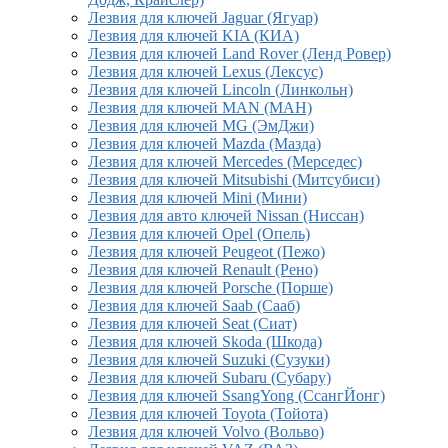
Лезвия для ключей Jaguar (Ягуар)
Лезвия для ключей KIA (КИА)
Лезвия для ключей Land Rover (Ленд Ровер)
Лезвия для ключей Lexus (Лексус)
Лезвия для ключей Lincoln (Линкольн)
Лезвия для ключей MAN (МАН)
Лезвия для ключей MG (ЭмДжи)
Лезвия для ключей Mazda (Мазда)
Лезвия для ключей Mercedes (Мерседес)
Лезвия для ключей Mitsubishi (Митсубиси)
Лезвия для ключей Mini (Мини)
Лезвия для авто ключей Nissan (Ниссан)
Лезвия для ключей Opel (Опель)
Лезвия для ключей Peugeot (Пежо)
Лезвия для ключей Renault (Рено)
Лезвия для ключей Porsche (Порше)
Лезвия для ключей Saab (Сааб)
Лезвия для ключей Seat (Сиат)
Лезвия для ключей Skoda (Шкода)
Лезвия для ключей Suzuki (Сузуки)
Лезвия для ключей Subaru (Субару)
Лезвия для ключей SsangYong (СсангЙонг)
Лезвия для ключей Toyota (Тойота)
Лезвия для ключей Volvo (Вольво)