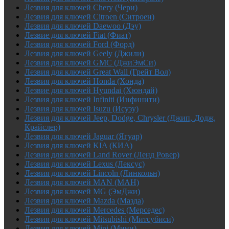
Лезвия для ключей Chery (Чери)
Лезвия для ключей Citroen (Ситроен)
Лезвия для ключей Daewoo (Дэу)
Лезвие для ключей Fiat (Фиат)
Лезвия для ключей Ford (Форд)
Лезвия для ключей Geely (Джили)
Лезвия для ключей GMC (ДжиЭмСи)
Лезвия для ключей Great Wall (Грейт Вол)
Лезвия для ключей Honda (Хонда)
Лезвие для ключей Hyundai (Хюндай)
Лезвия для ключей Infiniti (Инфинити)
Лезвия для ключей Isuzu (Исузу)
Лезвия для ключей Jeep, Dodge, Chrysler (Джип, Додж,
Крайслер)
Лезвия для ключей Jaguar (Ягуар)
Лезвия для ключей KIA (КИА)
Лезвия для ключей Land Rover (Ленд Ровер)
Лезвия для ключей Lexus (Лексус)
Лезвия для ключей Lincoln (Линкольн)
Лезвия для ключей MAN (МАН)
Лезвия для ключей MG (ЭмДжи)
Лезвия для ключей Mazda (Мазда)
Лезвия для ключей Mercedes (Мерседес)
Лезвия для ключей Mitsubishi (Митсубиси)
Лезвия для ключей Mini (Мини)