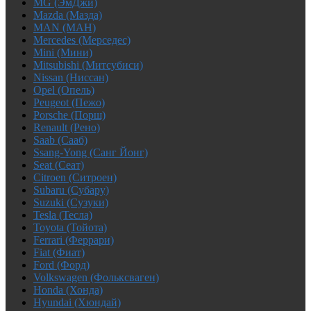
MG (ЭмДжи)
Mazda (Мазда)
MAN (МАН)
Mercedes (Мерседес)
Mini (Мини)
Mitsubishi (Митсубиси)
Nissan (Ниссан)
Opel (Опель)
Peugeot (Пежо)
Porsche (Порш)
Renault (Рено)
Saab (Сааб)
Ssang-Yong (Санг Йонг)
Seat (Сеат)
Citroen (Ситроен)
Subaru (Субару)
Suzuki (Сузуки)
Tesla (Тесла)
Toyota (Тойота)
Ferrari (Феррари)
Fiat (Фиат)
Ford (Форд)
Volkswagen (Фольксваген)
Honda (Хонда)
Hyundai (Хюндай)