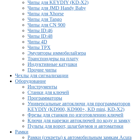
Чипы для KEYDIY (KD-X2)
Чипы для JMD Handy Baby
Чипы для Xhorse
Чипы для Tango
Чипы для CN 900
Чипы ID:46
Чипы ID:48
Чипы 4D
Чипы TPX
Эмуляторы иммобилайзера
Транспондеры на плату
Индуктивные катушки
Прочие чипы
Чехлы для сигнализации
Оборудование
Инструменты
Cтанки для ключей
Программаторы
Универсальные автоключи для программаторов
KEYDIY (KD900, KD900+, KD mini, KD-X2)
Фрезы для станков по изготовлению ключей
Ключи для нарезки автоключей по коду и замку
Пульты для ворот, шлагбаумов и автоматики
Рамки
Рамки (секреты) к автомобильным замкам Acura