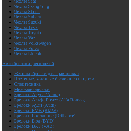
Чехлы Seat
Чехлы SsangYong
Чехлы Skoda
Чехлы Subaru
Чехлы Suzuki
Чехлы Tesla
Чехлы Toyota
Чехлы Vaz
Чехлы Volkswagen
Чехлы Volvo
Чехлы Lincoln
Авто брелоки для ключей
Жетоны, брелки для гравировки
Плетеные, кожаные брелоки со шнуром
Спецтехника
Меховые брелоки
Брелоки Акура (Acura)
Брелоки Альфа Ромео (Alfa Romeo)
Брелоки Ауди (Audi)
Брелоки БМВ (BMW)
Брелоки Бриллианс (Brilliance)
Брелоки Бюд (BYD)
Брелоки ВАЗ (VAZ)