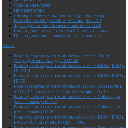
Cтанки для ключей
Программаторы
Универсальные автоключи для программаторов
KEYDIY (KD900, KD900+, KD mini, KD-X2)
Фрезы для станков по изготовлению ключей
Ключи для нарезки автоключей по коду и замку
Пульты для ворот, шлагбаумов и автоматики
Рамки
Рамки (секреты) к автомобильным замкам Acura
(Акура), Honda (Хонда) - HON66
Рамки (секреты) к автомобильным замкам BMW (БМВ) -
HU100R
Рамки (секреты) к автомобильным замкам BMW (БМВ) -
HU58
Рамки (секреты) к автомобильным замкам Audi (Ауди),
SKODA (шкода), Seat (Сеат), Volkswagen - HU66
Рамки (секреты) к автомобильным замкам Volkswagen
(Фольксваген) HU162
Рамки (секреты) к автомобильным замкам Volkswagen
(Фольксваген) HU49
Рамки (секреты) к автомобильным замкам BMW (БМВ),
LAND ROVER (Ленд Ровер) - HU92
Рамки (секреты) к автомобильным замкам Daewoo (Дэу),