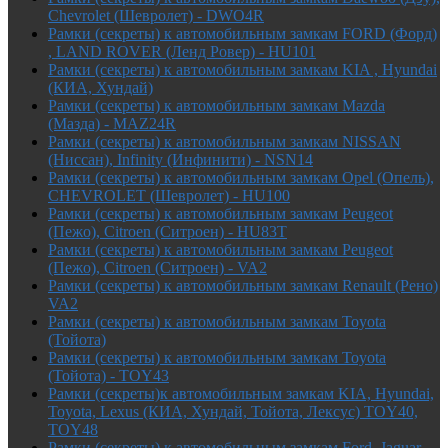
Chevrolet (Шевролет) - DWO4R
Рамки (секреты) к автомобильным замкам FORD (Форд)
, LAND ROVER (Ленд Ровер) - HU101
Рамки (секреты) к автомобильным замкам KIA , Hyundai
(КИА, Хундай)
Рамки (секреты) к автомобильным замкам Mazda
(Мазда) - MAZ24R
Рамки (секреты) к автомобильным замкам NISSAN
(Ниссан), Infinity (Инфинити) - NSN14
Рамки (секреты) к автомобильным замкам Opel (Опель),
CHEVROLET (Шевролет) - HU100
Рамки (секреты) к автомобильным замкам Peugeot
(Пежо), Citroen (Ситроен) - HU83T
Рамки (секреты) к автомобильным замкам Peugeot
(Пежо), Citroen (Ситроен) - VA2
Рамки (секреты) к автомобильным замкам Renault (Рено)
VA2
Рамки (секреты) к автомобильным замкам Toyota
(Тойота)
Рамки (секреты) к автомобильным замкам Toyota
(Тойота) - TOY43
Рамки (секреты)к автомобильным замкам KIA, Hyundai,
Toyota, Lexus (КИА, Хундай, Тойота, Лексус) TOY40,
TOY48
Рамки (секреты) к автомобильным замкам Ford, Jaguar