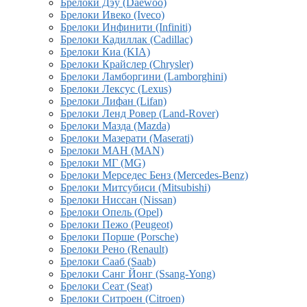
Брелоки Дэу (Daewoo)
Брелоки Ивеко (Iveco)
Брелоки Инфинити (Infiniti)
Брелоки Кадиллак (Cadillac)
Брелоки Киа (KIA)
Брелоки Крайслер (Chrysler)
Брелоки Ламборгини (Lamborghini)
Брелоки Лексус (Lexus)
Брелоки Лифан (Lifan)
Брелоки Ленд Ровер (Land-Rover)
Брелоки Мазда (Mazda)
Брелоки Мазерати (Maserati)
Брелоки МАН (MAN)
Брелоки МГ (MG)
Брелоки Мерседес Бенз (Mercedes-Benz)
Брелоки Митсубиси (Mitsubishi)
Брелоки Ниссан (Nissan)
Брелоки Опель (Opel)
Брелоки Пежо (Peugeot)
Брелоки Порше (Porsche)
Брелоки Рено (Renault)
Брелоки Сааб (Saab)
Брелоки Санг Йонг (Ssang-Yong)
Брелоки Сеат (Seat)
Брелоки Ситроен (Citroen)