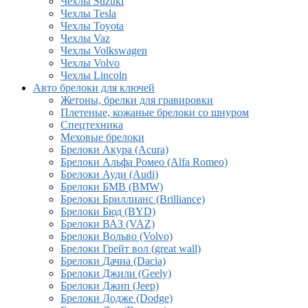
Чехлы Suzuki
Чехлы Tesla
Чехлы Toyota
Чехлы Vaz
Чехлы Volkswagen
Чехлы Volvo
Чехлы Lincoln
Авто брелоки для ключей
Жетоны, брелки для гравировки
Плетеные, кожаные брелоки со шнуром
Спецтехника
Меховые брелоки
Брелоки Акура (Acura)
Брелоки Альфа Ромео (Alfa Romeo)
Брелоки Ауди (Audi)
Брелоки БМВ (BMW)
Брелоки Бриллианс (Brilliance)
Брелоки Бюд (BYD)
Брелоки ВАЗ (VAZ)
Брелоки Вольво (Volvo)
Брелоки Грейт вол (great wall)
Брелоки Дачиа (Dacia)
Брелоки Джили (Geely)
Брелоки Джип (Jeep)
Брелоки Додже (Dodge)