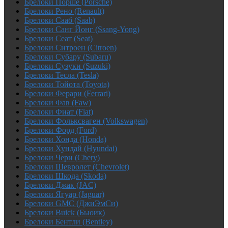
Брелоки Порше (Porsche)
Брелоки Рено (Renault)
Брелоки Сааб (Saab)
Брелоки Санг Йонг (Ssang-Yong)
Брелоки Сеат (Seat)
Брелоки Ситроен (Citroen)
Брелоки Субару (Subaru)
Брелоки Сузуки (Suzuki)
Брелоки Тесла (Tesla)
Брелоки Тойота (Toyota)
Брелоки Ферари (Ferrari)
Брелоки Фав (Faw)
Брелоки Фиат (Fiat)
Брелоки Фольксваген (Volkswagen)
Брелоки Форд (Ford)
Брелоки Хонда (Honda)
Брелоки Хундай (Hyundai)
Брелоки Чери (Chery)
Брелоки Шевролет (Chevrolet)
Брелоки Шкода (Skoda)
Брелоки Джак (JAC)
Брелоки Ягуар (Jaguar)
Брелоки GMC (ДжиЭмСи)
Брелоки Buick (Бьюик)
Брелоки Бентли (Bentley)