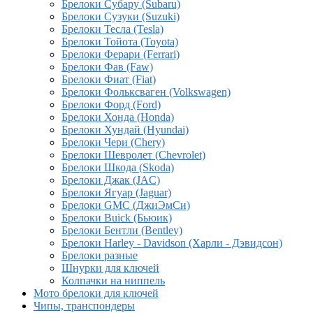
Брелоки Субару (Subaru)
Брелоки Сузуки (Suzuki)
Брелоки Тесла (Tesla)
Брелоки Тойота (Toyota)
Брелоки Ферари (Ferrari)
Брелоки Фав (Faw)
Брелоки Фиат (Fiat)
Брелоки Фольксваген (Volkswagen)
Брелоки Форд (Ford)
Брелоки Хонда (Honda)
Брелоки Хундай (Hyundai)
Брелоки Чери (Chery)
Брелоки Шевролет (Chevrolet)
Брелоки Шкода (Skoda)
Брелоки Джак (JAC)
Брелоки Ягуар (Jaguar)
Брелоки GMC (ДжиЭмСи)
Брелоки Buick (Бьюик)
Брелоки Бентли (Bentley)
Брелоки Harley - Davidson (Харли - Дэвидсон)
Брелоки разные
Шнурки для ключей
Колпачки на ниппель
Мото брелоки для ключей
Чипы, транспондеры