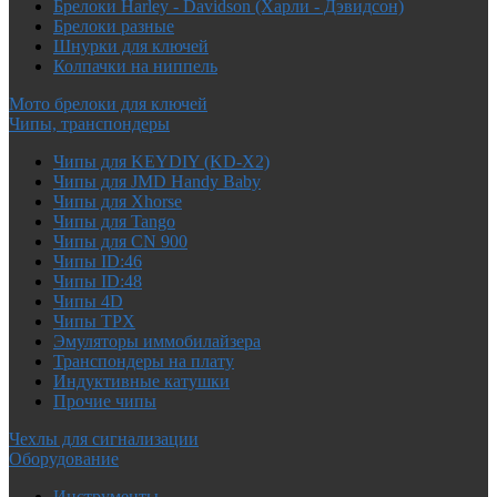
Брелоки Harley - Davidson (Харли - Дэвидсон)
Брелоки разные
Шнурки для ключей
Колпачки на ниппель
Мото брелоки для ключей
Чипы, транспондеры
Чипы для KEYDIY (KD-X2)
Чипы для JMD Handy Baby
Чипы для Xhorse
Чипы для Tango
Чипы для CN 900
Чипы ID:46
Чипы ID:48
Чипы 4D
Чипы TPX
Эмуляторы иммобилайзера
Транспондеры на плату
Индуктивные катушки
Прочие чипы
Чехлы для сигнализации
Оборудование
Инструменты