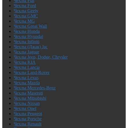
Чехлы Fiat
Чехлы Ford
Чехлы Geely
Чехлы GMC
Чехлы MG
Чехлы Great Wall
Чехлы Honda
Чехлы Hyundai
Чехлы Infiniti
Чехлы (Джак) Jac
Чехлы Jaguar
Чехлы Jeep, Dodge, Chrysler
Чехлы KIA
Чехлы Lancia
Чехлы Land-Rover
Чехлы Lexus
Чехлы Mazda
Чехлы Mercedes-Benz
Чехлы Maserati
Чехлы Mitsubishi
Чехлы Nissan
Чехлы Opel
Чехлы Peugeot
Чехлы Porsche
Чехлы Renault