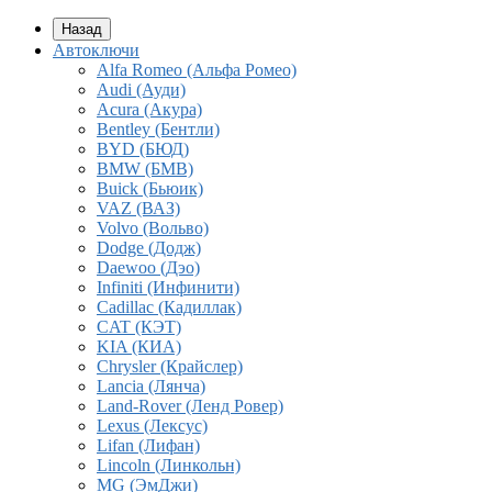
Назад
Автоключи
Alfa Romeo (Альфа Ромео)
Audi (Ауди)
Acura (Акура)
Bentley (Бентли)
BYD (БЮД)
BMW (БМВ)
Buick (Бьюик)
VAZ (ВАЗ)
Volvo (Вольво)
Dodge (Додж)
Daewoo (Дэо)
Infiniti (Инфинити)
Cadillac (Кадиллак)
CAT (КЭТ)
KIA (КИА)
Chrysler (Крайслер)
Lancia (Лянча)
Land-Rover (Ленд Ровер)
Lexus (Лексус)
Lifan (Лифан)
Lincoln (Линкольн)
MG (ЭмДжи)