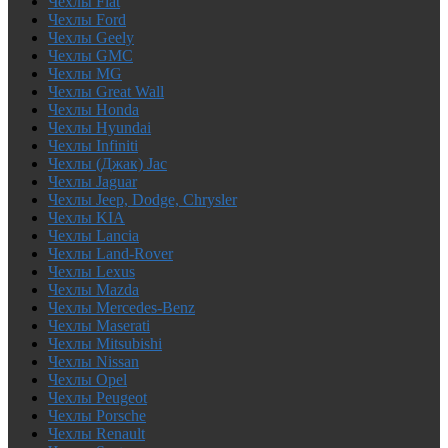
Чехлы Fiat
Чехлы Ford
Чехлы Geely
Чехлы GMC
Чехлы MG
Чехлы Great Wall
Чехлы Honda
Чехлы Hyundai
Чехлы Infiniti
Чехлы (Джак) Jac
Чехлы Jaguar
Чехлы Jeep, Dodge, Chrysler
Чехлы KIA
Чехлы Lancia
Чехлы Land-Rover
Чехлы Lexus
Чехлы Mazda
Чехлы Mercedes-Benz
Чехлы Maserati
Чехлы Mitsubishi
Чехлы Nissan
Чехлы Opel
Чехлы Peugeot
Чехлы Porsche
Чехлы Renault