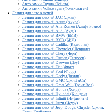
Авто замки Toyota (Тойота)
Авто замки Volkswagen (Фольксваген)
Лезвия для авто ключей
Лезвия для ключей JAC (Джак)
Лезвия для ключей Acura (Акура)
Лезвия для ключей Alfa Romeo (Альфа Ромео)
Лезвия для ключей Audi (Ауди)
Лезвия для ключей BMW (БМВ)
Лезвия для ключей BYD (БИД)
Лезвия для ключей Cadillac (Кадиллак)
Лезвия для ключей Chevrolet (Шевроле)
Лезвия для ключей Chery (Чери)
Лезвия для ключей Citroen (Ситроен)
Лезвия для ключей Daewoo (Дэу)
Лезвие для ключей Fiat (Фиат)
Лезвия для ключей Ford (Форд)
Лезвия для ключей Geely (Джили)
Лезвия для ключей GMC (ДжиЭмСи)
Лезвия для ключей Great Wall (Грейт Вол)
Лезвия для ключей Honda (Хонда)
Лезвие для ключей Hyundai (Хюндай)
Лезвия для ключей Infiniti (Инфинити)
Лезвия для ключей Isuzu (Исузу)
Лезвия для ключей Jeep, Dodge, Chrysler (Джип,
Додж, Крайслер)