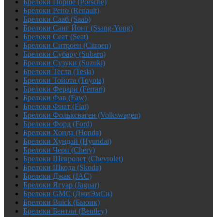
Брелоки Порше (Porsche)
Брелоки Рено (Renault)
Брелоки Сааб (Saab)
Брелоки Санг Йонг (Ssang-Yong)
Брелоки Сеат (Seat)
Брелоки Ситроен (Citroen)
Брелоки Субару (Subaru)
Брелоки Сузуки (Suzuki)
Брелоки Тесла (Tesla)
Брелоки Тойота (Toyota)
Брелоки Ферари (Ferrari)
Брелоки Фав (Faw)
Брелоки Фиат (Fiat)
Брелоки Фольксваген (Volkswagen)
Брелоки Форд (Ford)
Брелоки Хонда (Honda)
Брелоки Хундай (Hyundai)
Брелоки Чери (Chery)
Брелоки Шевролет (Chevrolet)
Брелоки Шкода (Skoda)
Брелоки Джак (JAC)
Брелоки Ягуар (Jaguar)
Брелоки GMC (ДжиЭмСи)
Брелоки Buick (Бьюик)
Брелоки Бентли (Bentley)