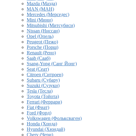
Mazda (Мазда)
MAN (МАН)
Mercedes (Мерседес)
Mini (Мини)
Mitsubishi (Митсубиси)
Nissan (Ниссан)
Opel (Опель)
Peugeot (Пежо)
Porsche (Порш)
Renault (Рено)
Saab (Сааб)
Ssang-Yong (Санг Йонг)
Seat (Сеат)
Citroen (Ситроен)
Subaru (Субару)
Suzuki (Сузуки)
Tesla (Тесла)
Toyota (Тойота)
Ferrari (Феррари)
Fiat (Фиат)
Ford (Форд)
Volkswagen (Фольксваген)
Honda (Хонда)
Hyundai (Хюндай)
Chery (Чери)