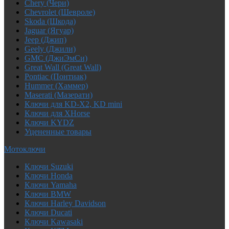
Chery (Чери)
Chevrolet (Шевроле)
Skoda (Шкода)
Jaguar (Ягуар)
Jeep (Джип)
Geely (Джили)
GMC (ДжиЭмСи)
Great Wall (Great Wall)
Pontiac (Понтиак)
Hummer (Хаммер)
Maserati (Мазерати)
Ключи для KD-X2, KD mini
Ключи для XHorse
Ключи KYDZ
Уцененные товары
Мотоключи
Ключи Suzuki
Ключи Honda
Ключи Yamaha
Ключи BMW
Ключи Harley Davidson
Ключи Ducati
Ключи Kawasaki