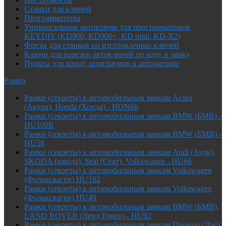
Cтанки для ключей
Программаторы
Универсальные автоключи для программаторов
KEYDIY (KD900, KD900+, KD mini, KD-X2)
Фрезы для станков по изготовлению ключей
Ключи для нарезки автоключей по коду и замку
Пульты для ворот, шлагбаумов и автоматики
Рамки
Рамки (секреты) к автомобильным замкам Acura
(Акура), Honda (Хонда) - HON66
Рамки (секреты) к автомобильным замкам BMW (БМВ) -
HU100R
Рамки (секреты) к автомобильным замкам BMW (БМВ) -
HU58
Рамки (секреты) к автомобильным замкам Audi (Ауди),
SKODA (шкода), Seat (Сеат), Volkswagen - HU66
Рамки (секреты) к автомобильным замкам Volkswagen
(Фольксваген) HU162
Рамки (секреты) к автомобильным замкам Volkswagen
(Фольксваген) HU49
Рамки (секреты) к автомобильным замкам BMW (БМВ),
LAND ROVER (Ленд Ровер) - HU92
Рамки (секреты) к автомобильным замкам Daewoo (Дэу),