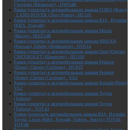
Chevrolet (Шевролет) - DWO4R
Рамки (секреты) к автомобильным замкам FORD (Форд)
, LAND ROVER (Ленд Ровер) - HU101
Рамки (секреты) к автомобильным замкам KIA , Hyundai
(КИА, Хундай)
Рамки (секреты) к автомобильным замкам Mazda
(Мазда) - MAZ24R
Рамки (секреты) к автомобильным замкам NISSAN
(Ниссан), Infinity (Инфинити) - NSN14
Рамки (секреты) к автомобильным замкам Opel (Опель),
CHEVROLET (Шевролет) - HU100
Рамки (секреты) к автомобильным замкам Peugeot
(Пежо), Citroen (Ситроен) - HU83T
Рамки (секреты) к автомобильным замкам Peugeot
(Пежо), Citroen (Ситроен) - VA2
Рамки (секреты) к автомобильным замкам Renault (Рено)
VA2
Рамки (секреты) к автомобильным замкам Toyota
(Тойота)
Рамки (секреты) к автомобильным замкам Toyota
(Тойота) - TOY43
Рамки (секреты)к автомобильным замкам KIA, Hyundai,
Toyota, Lexus (КИА, Хундай, Тойота, Лексус) TOY40,
TOY48
Рамки (секреты) к автомобильным замкам Ford, Jaguar