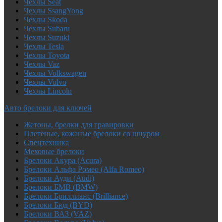
Чехлы Seat
Чехлы SsangYong
Чехлы Skoda
Чехлы Subaru
Чехлы Suzuki
Чехлы Tesla
Чехлы Toyota
Чехлы Vaz
Чехлы Volkswagen
Чехлы Volvo
Чехлы Lincoln
Авто брелоки для ключей
Жетоны, брелки для гравировки
Плетеные, кожаные брелоки со шнуром
Спецтехника
Меховые брелоки
Брелоки Акура (Acura)
Брелоки Альфа Ромео (Alfa Romeo)
Брелоки Ауди (Audi)
Брелоки БМВ (BMW)
Брелоки Бриллианс (Brilliance)
Брелоки Бюд (BYD)
Брелоки ВАЗ (VAZ)