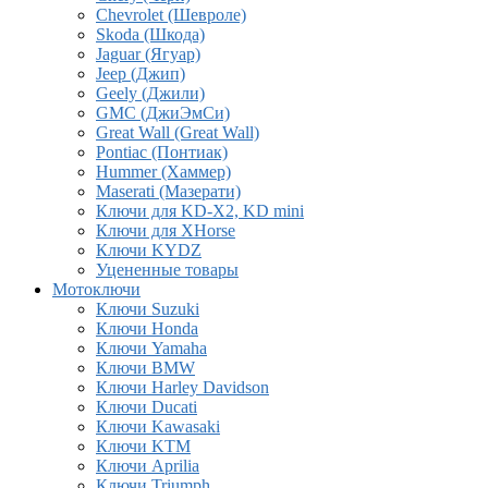
Chevrolet (Шевроле)
Skoda (Шкода)
Jaguar (Ягуар)
Jeep (Джип)
Geely (Джили)
GMC (ДжиЭмСи)
Great Wall (Great Wall)
Pontiac (Понтиак)
Hummer (Хаммер)
Maserati (Мазерати)
Ключи для KD-X2, KD mini
Ключи для XHorse
Ключи KYDZ
Уцененные товары
Мотоключи
Ключи Suzuki
Ключи Honda
Ключи Yamaha
Ключи BMW
Ключи Harley Davidson
Ключи Ducati
Ключи Kawasaki
Ключи KTM
Ключи Aprilia
Ключи Triumph