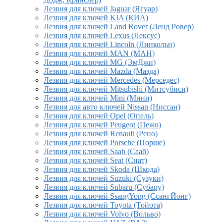
Лезвия для ключей Jaguar (Ягуар)
Лезвия для ключей KIA (КИА)
Лезвия для ключей Land Rover (Ленд Ровер)
Лезвия для ключей Lexus (Лексус)
Лезвия для ключей Lincoln (Линкольн)
Лезвия для ключей MAN (МАН)
Лезвия для ключей MG (ЭмДжи)
Лезвия для ключей Mazda (Мазда)
Лезвия для ключей Mercedes (Мерседес)
Лезвия для ключей Mitsubishi (Митсубиси)
Лезвия для ключей Mini (Мини)
Лезвия для авто ключей Nissan (Ниссан)
Лезвия для ключей Opel (Опель)
Лезвия для ключей Peugeot (Пежо)
Лезвия для ключей Renault (Рено)
Лезвия для ключей Porsche (Порше)
Лезвия для ключей Saab (Сааб)
Лезвия для ключей Seat (Сиат)
Лезвия для ключей Skoda (Шкода)
Лезвия для ключей Suzuki (Сузуки)
Лезвия для ключей Subaru (Субару)
Лезвия для ключей SsangYong (СсангЙонг)
Лезвия для ключей Toyota (Тойота)
Лезвия для ключей Volvo (Вольво)