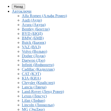
Назад
Автоключи
Alfa Romeo (Альфа Ромео)
Audi (Ауди)
Acura (Акура)
Bentley (Бентли)
BYD (БЮД)
BMW (БМВ)
Buick (Бьюик)
VAZ (ВАЗ)
Volvo (Вольво)
Dodge (Додж)
Daewoo (Дэо)
Infiniti (Инфинити)
Cadillac (Кадиллак)
CAT (КЭТ)
KIA (КИА)
Chrysler (Крайслер)
Lancia (Лянча)
Land-Rover (Ленд Ровер)
Lexus (Лексус)
Lifan (Лифан)
Lincoln (Линкольн)
MG (ЭмДжи)