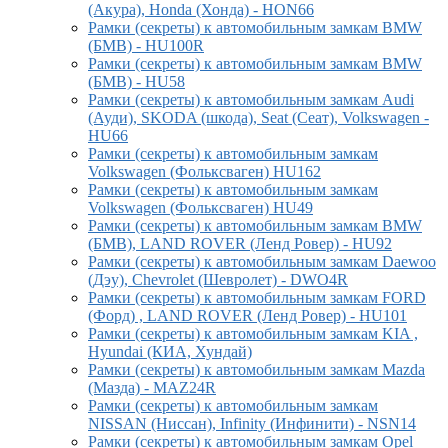
(Акура), Honda (Хонда) - HON66
Рамки (секреты) к автомобильным замкам BMW
(БМВ) - HU100R
Рамки (секреты) к автомобильным замкам BMW
(БМВ) - HU58
Рамки (секреты) к автомобильным замкам Audi
(Ауди), SKODA (шкода), Seat (Сеат), Volkswagen -
HU66
Рамки (секреты) к автомобильным замкам
Volkswagen (Фольксваген) HU162
Рамки (секреты) к автомобильным замкам
Volkswagen (Фольксваген) HU49
Рамки (секреты) к автомобильным замкам BMW
(БМВ), LAND ROVER (Ленд Ровер) - HU92
Рамки (секреты) к автомобильным замкам Daewoo
(Дэу), Chevrolet (Шевролет) - DWO4R
Рамки (секреты) к автомобильным замкам FORD
(Форд) , LAND ROVER (Ленд Ровер) - HU101
Рамки (секреты) к автомобильным замкам KIA ,
Hyundai (КИА, Хундай)
Рамки (секреты) к автомобильным замкам Mazda
(Мазда) - MAZ24R
Рамки (секреты) к автомобильным замкам
NISSAN (Ниссан), Infinity (Инфинити) - NSN14
Рамки (секреты) к автомобильным замкам Opel