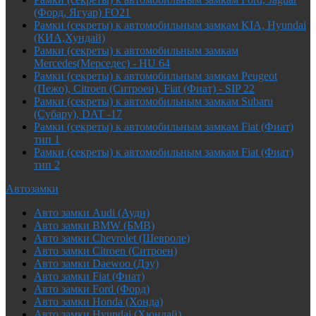
(Форд, Ягуар) FO21
Рамки (секреты) к автомобильным замкам KIA, Hyundai
(КИА,Хундай)
Рамки (секреты) к автомобильным замкам
Mercedes(Мерседес) - HU 64
Рамки (секреты) к автомобильным замкам Peugeot
(Пежо), Citroen (Ситроен), Fiat (Фиат) - SIP 22
Рамки (секреты) к автомобильным замкам Subaru
(Субару), DAT -17
Рамки (секреты) к автомобильным замкам Fiat (Фиат)
тип 1
Рамки (секреты) к автомобильным замкам Fiat (Фиат)
тип 2
Автозамки
Авто замки Audi (Ауди)
Авто замки BMW (БМВ)
Авто замки Chevrolet (Шевроле)
Авто замки Citroen (Ситроен)
Авто замки Daewoo (Дэу)
Авто замки Fiat (Фиат)
Авто замки Ford (Форд)
Авто замки Honda (Хонда)
Авто замки Hyundai (Хюндай)