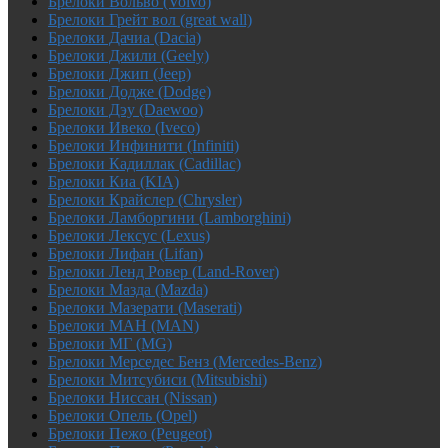
Брелоки Вольво (Volvo)
Брелоки Грейт вол (great wall)
Брелоки Дачиа (Dacia)
Брелоки Джили (Geely)
Брелоки Джип (Jeep)
Брелоки Додже (Dodge)
Брелоки Дэу (Daewoo)
Брелоки Ивеко (Iveco)
Брелоки Инфинити (Infiniti)
Брелоки Кадиллак (Cadillac)
Брелоки Киа (KIA)
Брелоки Крайслер (Chrysler)
Брелоки Ламборгини (Lamborghini)
Брелоки Лексус (Lexus)
Брелоки Лифан (Lifan)
Брелоки Ленд Ровер (Land-Rover)
Брелоки Мазда (Mazda)
Брелоки Мазерати (Maserati)
Брелоки МАН (MAN)
Брелоки МГ (MG)
Брелоки Мерседес Бенз (Mercedes-Benz)
Брелоки Митсубиси (Mitsubishi)
Брелоки Ниссан (Nissan)
Брелоки Опель (Opel)
Брелоки Пежо (Peugeot)