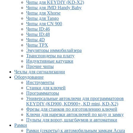
Чипы для KEYDIY (KD-X2)
Чипы для JMD Handy Baby
Чипы для Xhorse
Чипы для Tango
Чипы для CN 900
Чипы ID:46
Чипы ID:48
Чипы 4D
Чипы TPX
Эмуляторы иммобилайзера
Транспондеры на плату
Индуктивные катушки
Прочие чипы
Чехлы для сигнализации
Оборудование
Инструменты
Cтанки для ключей
Программаторы
Универсальные автоключи для программаторов
KEYDIY (KD900, KD900+, KD mini, KD-X2)
Фрезы для станков по изготовлению ключей
Ключи для нарезки автоключей по коду и замку
Пульты для ворот, шлагбаумов и автоматики
Рамки
Рамки (секреты) к автомобильным замкам Acura