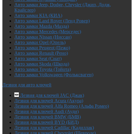
Авто замки Jeep, Dodge, Chrysler (Джип, Додж,
Крайслер)
Авто замки KIA (КИА)
Авто замки Land Rover (Ленд Ровер)
Авто замки Mazda (Мазда)
Авто замки Mercedes (Мерседес)
Авто замки Nissan (Ниссан)
Авто замки Opel (Опель)
Авто замки Peugeot (Пежо)
Авто замки Renault (Рено)
Авто замки Seat (Сиат)
Авто замки Skoda (Шкода)
Авто замки Toyota (Тойота)
Авто замки Volkswagen (Фольксваген)
Лезвия для авто ключей
Лезвия для ключей JAC (Джак)
Лезвия для ключей Acura (Акура)
Лезвия для ключей Alfa Romeo (Альфа Ромео)
Лезвия для ключей Audi (Ауди)
Лезвия для ключей BMW (БМВ)
Лезвия для ключей BYD (БИД)
Лезвия для ключей Cadillac (Кадиллак)
Лезвия для ключей Chevrolet (Шевроле)