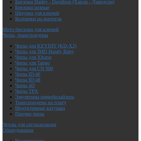
Брелоки Harley - Davidson (Харли - Дэвидсон)
Брелоки разные
Шнурки для ключей
Колпачки на ниппель
Мото брелоки для ключей
Чипы, транспондеры
Чипы для KEYDIY (KD-X2)
Чипы для JMD Handy Baby
Чипы для Xhorse
Чипы для Tango
Чипы для CN 900
Чипы ID:46
Чипы ID:48
Чипы 4D
Чипы TPX
Эмуляторы иммобилайзера
Транспондеры на плату
Индуктивные катушки
Прочие чипы
Чехлы для сигнализации
Оборудование
Инструменты