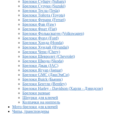
Брелоки Субару (Subaru)
Брелоки Сузуки (Suzuki)
Брелоки Тесла (Tesla)
Брелоки Тойота (Toyota)
Брелоки Ферари (Ferrari)
Брелоки Фав (Faw)
Брелоки Фиат (Fiat)
Брелоки Фольксваген (Volkswagen)
Брелоки Форд (Ford)
Брелоки Хонда (Honda)
Брелоки Хундай (Hyundai)
Брелоки Чери (Chery)
Брелоки Шевролет (Chevrolet)
Брелоки Шкода (Skoda)
Брелоки Джак (JAC)
Брелоки Ягуар (Jaguar)
Брелоки GMC (ДжиЭмСи)
Брелоки Buick (Бьюик)
Брелоки Бентли (Bentley)
Брелоки Harley - Davidson (Харли - Дэвидсон)
Брелоки разные
Шнурки для ключей
Колпачки на ниппель
Мото брелоки для ключей
Чипы, транспондеры