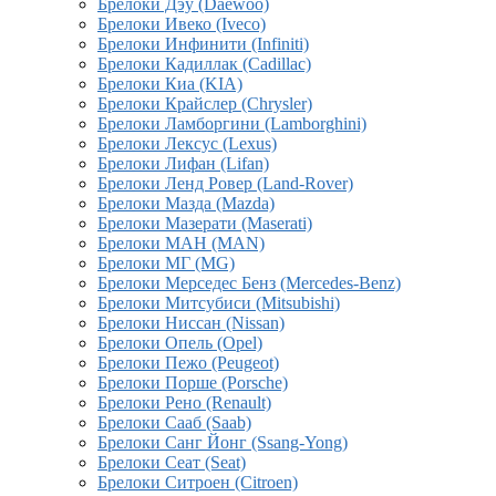
Брелоки Дэу (Daewoo)
Брелоки Ивеко (Iveco)
Брелоки Инфинити (Infiniti)
Брелоки Кадиллак (Cadillac)
Брелоки Киа (KIA)
Брелоки Крайслер (Chrysler)
Брелоки Ламборгини (Lamborghini)
Брелоки Лексус (Lexus)
Брелоки Лифан (Lifan)
Брелоки Ленд Ровер (Land-Rover)
Брелоки Мазда (Mazda)
Брелоки Мазерати (Maserati)
Брелоки МАН (MAN)
Брелоки МГ (MG)
Брелоки Мерседес Бенз (Mercedes-Benz)
Брелоки Митсубиси (Mitsubishi)
Брелоки Ниссан (Nissan)
Брелоки Опель (Opel)
Брелоки Пежо (Peugeot)
Брелоки Порше (Porsche)
Брелоки Рено (Renault)
Брелоки Сааб (Saab)
Брелоки Санг Йонг (Ssang-Yong)
Брелоки Сеат (Seat)
Брелоки Ситроен (Citroen)