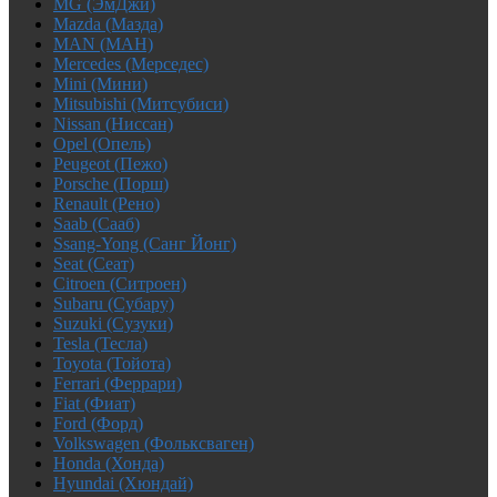
MG (ЭмДжи)
Mazda (Мазда)
MAN (МАН)
Mercedes (Мерседес)
Mini (Мини)
Mitsubishi (Митсубиси)
Nissan (Ниссан)
Opel (Опель)
Peugeot (Пежо)
Porsche (Порш)
Renault (Рено)
Saab (Сааб)
Ssang-Yong (Санг Йонг)
Seat (Сеат)
Citroen (Ситроен)
Subaru (Субару)
Suzuki (Сузуки)
Tesla (Тесла)
Toyota (Тойота)
Ferrari (Феррари)
Fiat (Фиат)
Ford (Форд)
Volkswagen (Фольксваген)
Honda (Хонда)
Hyundai (Хюндай)