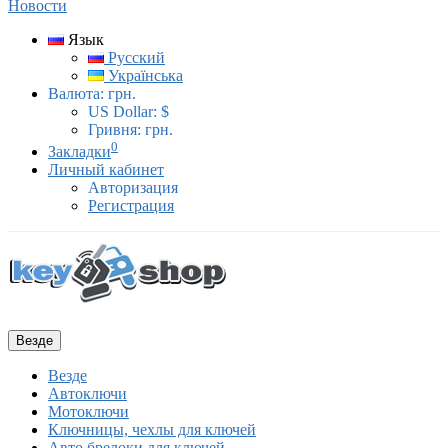
Новости
Язык
Русский
Українська
Валюта:
грн.
US Dollar: $
Гривня: грн.
0
Закладки
Личный кабинет
Авторизация
Регистрация
Везде
Везде
Автоключи
Мотоключи
Ключницы, чехлы для ключей
Авто брелоки для ключей