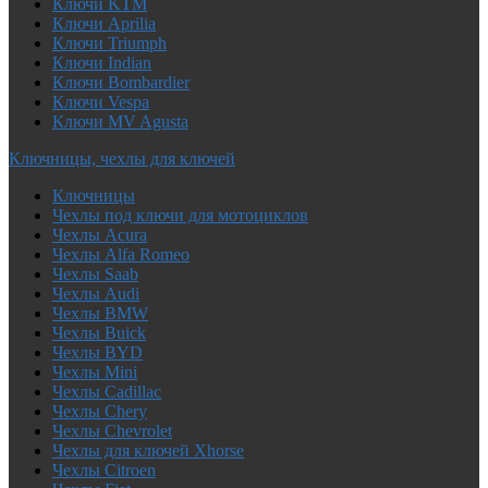
Ключи KTM
Ключи Aprilia
Ключи Triumph
Ключи Indian
Ключи Bombardier
Ключи Vespa
Ключи MV Agusta
Ключницы, чехлы для ключей
Ключницы
Чехлы под ключи для мотоциклов
Чехлы Acura
Чехлы Alfa Romeo
Чехлы Saab
Чехлы Audi
Чехлы BMW
Чехлы Buick
Чехлы BYD
Чехлы Mini
Чехлы Cadillac
Чехлы Chery
Чехлы Chevrolet
Чехлы для ключей Xhorse
Чехлы Citroen