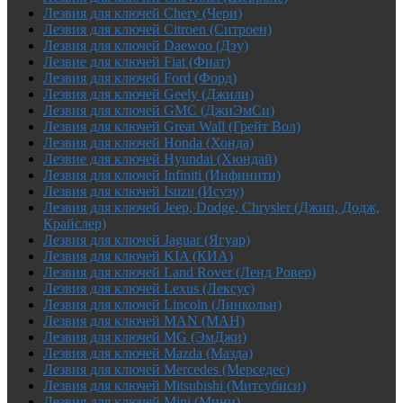
Лезвия для ключей Chery (Чери)
Лезвия для ключей Citroen (Ситроен)
Лезвия для ключей Daewoo (Дэу)
Лезвие для ключей Fiat (Фиат)
Лезвия для ключей Ford (Форд)
Лезвия для ключей Geely (Джили)
Лезвия для ключей GMC (ДжиЭмСи)
Лезвия для ключей Great Wall (Грейт Вол)
Лезвия для ключей Honda (Хонда)
Лезвие для ключей Hyundai (Хюндай)
Лезвия для ключей Infiniti (Инфинити)
Лезвия для ключей Isuzu (Исузу)
Лезвия для ключей Jeep, Dodge, Chrysler (Джип, Додж,
Крайслер)
Лезвия для ключей Jaguar (Ягуар)
Лезвия для ключей KIA (КИА)
Лезвия для ключей Land Rover (Ленд Ровер)
Лезвия для ключей Lexus (Лексус)
Лезвия для ключей Lincoln (Линкольн)
Лезвия для ключей MAN (МАН)
Лезвия для ключей MG (ЭмДжи)
Лезвия для ключей Mazda (Мазда)
Лезвия для ключей Mercedes (Мерседес)
Лезвия для ключей Mitsubishi (Митсубиси)
Лезвия для ключей Mini (Мини)