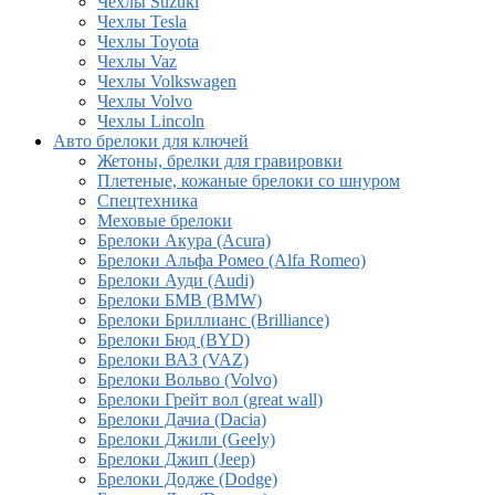
Чехлы Suzuki
Чехлы Tesla
Чехлы Toyota
Чехлы Vaz
Чехлы Volkswagen
Чехлы Volvo
Чехлы Lincoln
Авто брелоки для ключей
Жетоны, брелки для гравировки
Плетеные, кожаные брелоки со шнуром
Спецтехника
Меховые брелоки
Брелоки Акура (Acura)
Брелоки Альфа Ромео (Alfa Romeo)
Брелоки Ауди (Audi)
Брелоки БМВ (BMW)
Брелоки Бриллианс (Brilliance)
Брелоки Бюд (BYD)
Брелоки ВАЗ (VAZ)
Брелоки Вольво (Volvo)
Брелоки Грейт вол (great wall)
Брелоки Дачиа (Dacia)
Брелоки Джили (Geely)
Брелоки Джип (Jeep)
Брелоки Додже (Dodge)