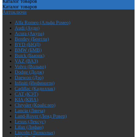
Каталог
товаров
Каталог
товаров
Автоключи
Alfa Romeo (Альфа Ромео)
Audi (Ауди)
Acura (Акура)
Bentley (Бентли)
BYD (БЮД)
BMW (БМВ)
Buick (Бьюик)
VAZ (ВАЗ)
Volvo (Вольво)
Dodge (Додж)
Daewoo (Дэо)
Infiniti (Инфинити)
Cadillac (Кадиллак)
CAT (КЭТ)
KIA (КИА)
Chrysler (Крайслер)
Lancia (Лянча)
Land-Rover (Ленд Ровер)
Lexus (Лексус)
Lifan (Лифан)
Lincoln (Линкольн)