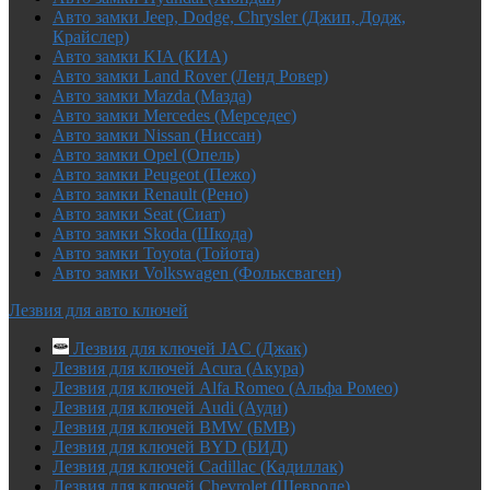
Авто замки Jeep, Dodge, Chrysler (Джип, Додж,
Крайслер)
Авто замки KIA (КИА)
Авто замки Land Rover (Ленд Ровер)
Авто замки Mazda (Мазда)
Авто замки Mercedes (Мерседес)
Авто замки Nissan (Ниссан)
Авто замки Opel (Опель)
Авто замки Peugeot (Пежо)
Авто замки Renault (Рено)
Авто замки Seat (Сиат)
Авто замки Skoda (Шкода)
Авто замки Toyota (Тойота)
Авто замки Volkswagen (Фольксваген)
Лезвия для авто ключей
Лезвия для ключей JAC (Джак)
Лезвия для ключей Acura (Акура)
Лезвия для ключей Alfa Romeo (Альфа Ромео)
Лезвия для ключей Audi (Ауди)
Лезвия для ключей BMW (БМВ)
Лезвия для ключей BYD (БИД)
Лезвия для ключей Cadillac (Кадиллак)
Лезвия для ключей Chevrolet (Шевроле)