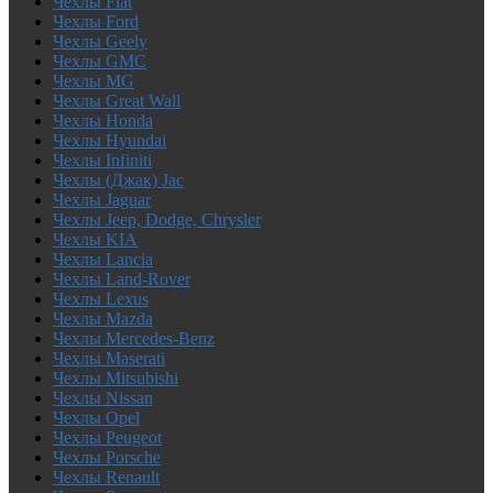
Чехлы Fiat
Чехлы Ford
Чехлы Geely
Чехлы GMC
Чехлы MG
Чехлы Great Wall
Чехлы Honda
Чехлы Hyundai
Чехлы Infiniti
Чехлы (Джак) Jac
Чехлы Jaguar
Чехлы Jeep, Dodge, Chrysler
Чехлы KIA
Чехлы Lancia
Чехлы Land-Rover
Чехлы Lexus
Чехлы Mazda
Чехлы Mercedes-Benz
Чехлы Maserati
Чехлы Mitsubishi
Чехлы Nissan
Чехлы Opel
Чехлы Peugeot
Чехлы Porsche
Чехлы Renault