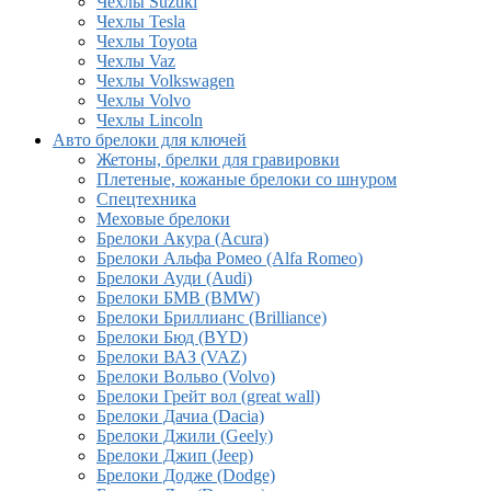
Чехлы Suzuki
Чехлы Tesla
Чехлы Toyota
Чехлы Vaz
Чехлы Volkswagen
Чехлы Volvo
Чехлы Lincoln
Авто брелоки для ключей
Жетоны, брелки для гравировки
Плетеные, кожаные брелоки со шнуром
Спецтехника
Меховые брелоки
Брелоки Акура (Acura)
Брелоки Альфа Ромео (Alfa Romeo)
Брелоки Ауди (Audi)
Брелоки БМВ (BMW)
Брелоки Бриллианс (Brilliance)
Брелоки Бюд (BYD)
Брелоки ВАЗ (VAZ)
Брелоки Вольво (Volvo)
Брелоки Грейт вол (great wall)
Брелоки Дачиа (Dacia)
Брелоки Джили (Geely)
Брелоки Джип (Jeep)
Брелоки Додже (Dodge)