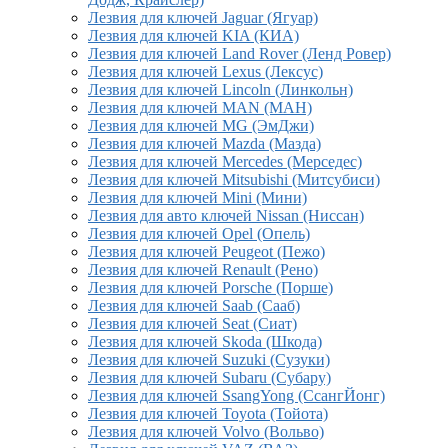
Лезвия для ключей Jaguar (Ягуар)
Лезвия для ключей KIA (КИА)
Лезвия для ключей Land Rover (Ленд Ровер)
Лезвия для ключей Lexus (Лексус)
Лезвия для ключей Lincoln (Линкольн)
Лезвия для ключей MAN (МАН)
Лезвия для ключей MG (ЭмДжи)
Лезвия для ключей Mazda (Мазда)
Лезвия для ключей Mercedes (Мерседес)
Лезвия для ключей Mitsubishi (Митсубиси)
Лезвия для ключей Mini (Мини)
Лезвия для авто ключей Nissan (Ниссан)
Лезвия для ключей Opel (Опель)
Лезвия для ключей Peugeot (Пежо)
Лезвия для ключей Renault (Рено)
Лезвия для ключей Porsche (Порше)
Лезвия для ключей Saab (Сааб)
Лезвия для ключей Seat (Сиат)
Лезвия для ключей Skoda (Шкода)
Лезвия для ключей Suzuki (Сузуки)
Лезвия для ключей Subaru (Субару)
Лезвия для ключей SsangYong (СсангЙонг)
Лезвия для ключей Toyota (Тойота)
Лезвия для ключей Volvo (Вольво)