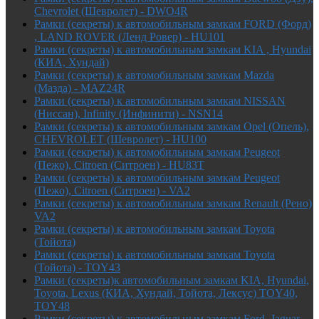
Chevrolet (Шевролет) - DWO4R
Рамки (секреты) к автомобильным замкам FORD (Форд)
, LAND ROVER (Ленд Ровер) - HU101
Рамки (секреты) к автомобильным замкам KIA , Hyundai
(КИА, Хундай)
Рамки (секреты) к автомобильным замкам Mazda
(Мазда) - MAZ24R
Рамки (секреты) к автомобильным замкам NISSAN
(Ниссан), Infinity (Инфинити) - NSN14
Рамки (секреты) к автомобильным замкам Opel (Опель),
CHEVROLET (Шевролет) - HU100
Рамки (секреты) к автомобильным замкам Peugeot
(Пежо), Citroen (Ситроен) - HU83T
Рамки (секреты) к автомобильным замкам Peugeot
(Пежо), Citroen (Ситроен) - VA2
Рамки (секреты) к автомобильным замкам Renault (Рено)
VA2
Рамки (секреты) к автомобильным замкам Toyota
(Тойота)
Рамки (секреты) к автомобильным замкам Toyota
(Тойота) - TOY43
Рамки (секреты)к автомобильным замкам KIA, Hyundai,
Toyota, Lexus (КИА, Хундай, Тойота, Лексус) TOY40,
TOY48
Рамки (секреты) к автомобильным замкам Ford, Jaguar