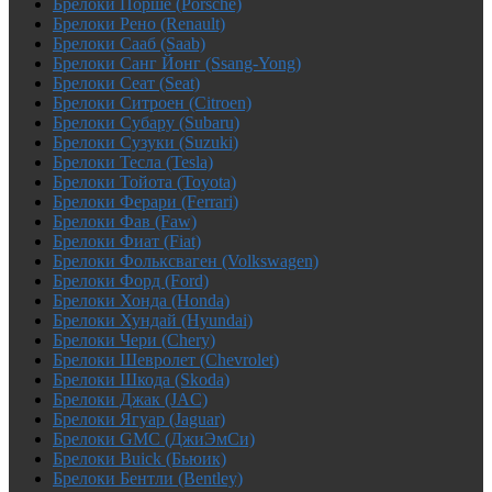
Брелоки Порше (Porsche)
Брелоки Рено (Renault)
Брелоки Сааб (Saab)
Брелоки Санг Йонг (Ssang-Yong)
Брелоки Сеат (Seat)
Брелоки Ситроен (Citroen)
Брелоки Субару (Subaru)
Брелоки Сузуки (Suzuki)
Брелоки Тесла (Tesla)
Брелоки Тойота (Toyota)
Брелоки Ферари (Ferrari)
Брелоки Фав (Faw)
Брелоки Фиат (Fiat)
Брелоки Фольксваген (Volkswagen)
Брелоки Форд (Ford)
Брелоки Хонда (Honda)
Брелоки Хундай (Hyundai)
Брелоки Чери (Chery)
Брелоки Шевролет (Chevrolet)
Брелоки Шкода (Skoda)
Брелоки Джак (JAC)
Брелоки Ягуар (Jaguar)
Брелоки GMC (ДжиЭмСи)
Брелоки Buick (Бьюик)
Брелоки Бентли (Bentley)