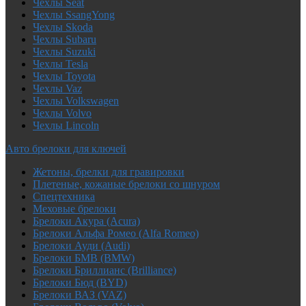
Чехлы Seat
Чехлы SsangYong
Чехлы Skoda
Чехлы Subaru
Чехлы Suzuki
Чехлы Tesla
Чехлы Toyota
Чехлы Vaz
Чехлы Volkswagen
Чехлы Volvo
Чехлы Lincoln
Авто брелоки для ключей
Жетоны, брелки для гравировки
Плетеные, кожаные брелоки со шнуром
Спецтехника
Меховые брелоки
Брелоки Акура (Acura)
Брелоки Альфа Ромео (Alfa Romeo)
Брелоки Ауди (Audi)
Брелоки БМВ (BMW)
Брелоки Бриллианс (Brilliance)
Брелоки Бюд (BYD)
Брелоки ВАЗ (VAZ)