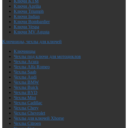
Ключи KTM
Ключи Aprilia
Ключи Triumph
Ключи Indian
Ключи Bombardier
Ключи Vespa
Ключи MV Agusta
Ключницы, чехлы для ключей
Ключницы
Чехлы под ключи для мотоциклов
Чехлы Acura
Чехлы Alfa Romeo
Чехлы Saab
Чехлы Audi
Чехлы BMW
Чехлы Buick
Чехлы BYD
Чехлы Mini
Чехлы Cadillac
Чехлы Chery
Чехлы Chevrolet
Чехлы для ключей Xhorse
Чехлы Citroen