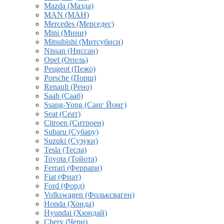
Mazda (Мазда)
MAN (МАН)
Mercedes (Мерседес)
Mini (Мини)
Mitsubishi (Митсубиси)
Nissan (Ниссан)
Opel (Опель)
Peugeot (Пежо)
Porsche (Порш)
Renault (Рено)
Saab (Сааб)
Ssang-Yong (Санг Йонг)
Seat (Сеат)
Citroen (Ситроен)
Subaru (Субару)
Suzuki (Сузуки)
Tesla (Тесла)
Toyota (Тойота)
Ferrari (Феррари)
Fiat (Фиат)
Ford (Форд)
Volkswagen (Фольксваген)
Honda (Хонда)
Hyundai (Хюндай)
Chery (Чери)