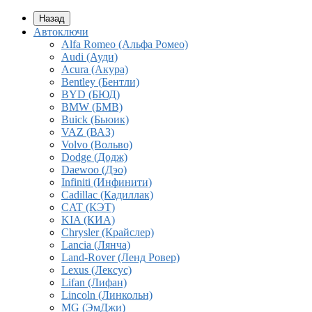
Назад
Автоключи
Alfa Romeo (Альфа Ромео)
Audi (Ауди)
Acura (Акура)
Bentley (Бентли)
BYD (БЮД)
BMW (БМВ)
Buick (Бьюик)
VAZ (ВАЗ)
Volvo (Вольво)
Dodge (Додж)
Daewoo (Дэо)
Infiniti (Инфинити)
Cadillac (Кадиллак)
CAT (КЭТ)
KIA (КИА)
Chrysler (Крайслер)
Lancia (Лянча)
Land-Rover (Ленд Ровер)
Lexus (Лексус)
Lifan (Лифан)
Lincoln (Линкольн)
MG (ЭмДжи)