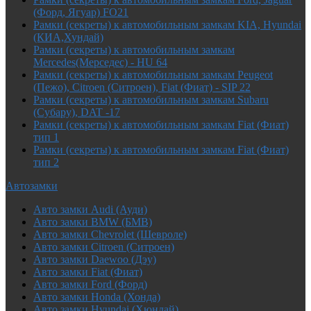
(Форд, Ягуар) FO21
Рамки (секреты) к автомобильным замкам KIA, Hyundai
(КИА,Хундай)
Рамки (секреты) к автомобильным замкам
Mercedes(Мерседес) - HU 64
Рамки (секреты) к автомобильным замкам Peugeot
(Пежо), Citroen (Ситроен), Fiat (Фиат) - SIP 22
Рамки (секреты) к автомобильным замкам Subaru
(Субару), DAT -17
Рамки (секреты) к автомобильным замкам Fiat (Фиат)
тип 1
Рамки (секреты) к автомобильным замкам Fiat (Фиат)
тип 2
Автозамки
Авто замки Audi (Ауди)
Авто замки BMW (БМВ)
Авто замки Chevrolet (Шевроле)
Авто замки Citroen (Ситроен)
Авто замки Daewoo (Дэу)
Авто замки Fiat (Фиат)
Авто замки Ford (Форд)
Авто замки Honda (Хонда)
Авто замки Hyundai (Хюндай)