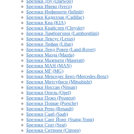
Брелоки Дэу (Daewoo)
Брелоки Ивеко (Iveco)
Брелоки Инфинити (Infiniti)
Брелоки Кадиллак (Cadillac)
Брелоки Киа (KIA)
Брелоки Крайслер (Chrysler)
Брелоки Ламборгини (Lamborghini)
Брелоки Лексус (Lexus)
Брелоки Лифан (Lifan)
Брелоки Ленд Ровер (Land-Rover)
Брелоки Мазда (Mazda)
Брелоки Мазерати (Maserati)
Брелоки МАН (MAN)
Брелоки МГ (MG)
Брелоки Мерседес Бенз (Mercedes-Benz)
Брелоки Митсубиси (Mitsubishi)
Брелоки Ниссан (Nissan)
Брелоки Опель (Opel)
Брелоки Пежо (Peugeot)
Брелоки Порше (Porsche)
Брелоки Рено (Renault)
Брелоки Сааб (Saab)
Брелоки Санг Йонг (Ssang-Yong)
Брелоки Сеат (Seat)
Брелоки Ситроен (Citroen)