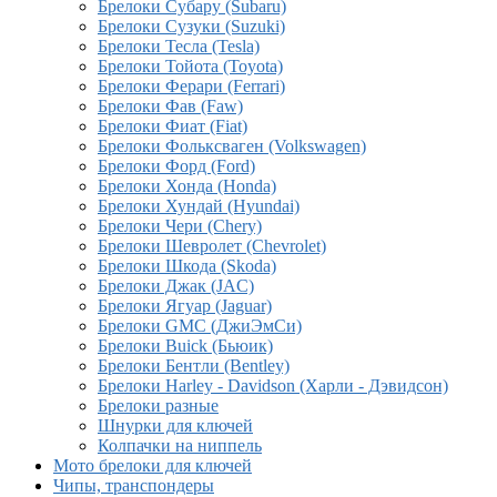
Брелоки Субару (Subaru)
Брелоки Сузуки (Suzuki)
Брелоки Тесла (Tesla)
Брелоки Тойота (Toyota)
Брелоки Ферари (Ferrari)
Брелоки Фав (Faw)
Брелоки Фиат (Fiat)
Брелоки Фольксваген (Volkswagen)
Брелоки Форд (Ford)
Брелоки Хонда (Honda)
Брелоки Хундай (Hyundai)
Брелоки Чери (Chery)
Брелоки Шевролет (Chevrolet)
Брелоки Шкода (Skoda)
Брелоки Джак (JAC)
Брелоки Ягуар (Jaguar)
Брелоки GMC (ДжиЭмСи)
Брелоки Buick (Бьюик)
Брелоки Бентли (Bentley)
Брелоки Harley - Davidson (Харли - Дэвидсон)
Брелоки разные
Шнурки для ключей
Колпачки на ниппель
Мото брелоки для ключей
Чипы, транспондеры