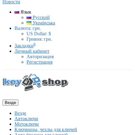
Новости
Язык
Русский
Українська
Валюта:
грн.
US Dollar: $
Гривня: грн.
0
Закладки
Личный кабинет
Авторизация
Регистрация
Везде
Везде
Автоключи
Мотоключи
Ключницы, чехлы для ключей
Авто брелоки для ключей