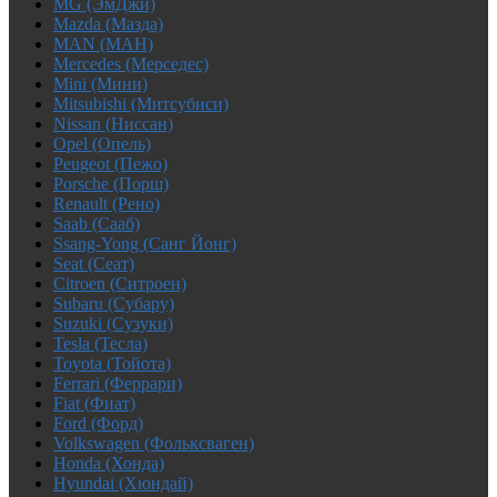
MG (ЭмДжи)
Mazda (Мазда)
MAN (МАН)
Mercedes (Мерседес)
Mini (Мини)
Mitsubishi (Митсубиси)
Nissan (Ниссан)
Opel (Опель)
Peugeot (Пежо)
Porsche (Порш)
Renault (Рено)
Saab (Сааб)
Ssang-Yong (Санг Йонг)
Seat (Сеат)
Citroen (Ситроен)
Subaru (Субару)
Suzuki (Сузуки)
Tesla (Тесла)
Toyota (Тойота)
Ferrari (Феррари)
Fiat (Фиат)
Ford (Форд)
Volkswagen (Фольксваген)
Honda (Хонда)
Hyundai (Хюндай)