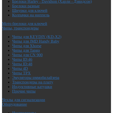
Брелоки Harley - Davidson (Харли - Дэвидсон)
Брелоки разные
Шнурки для ключей
Колпачки на ниппель
Мото брелоки для ключей
Чипы, транспондеры
Чипы для KEYDIY (KD-X2)
Чипы для JMD Handy Baby
Чипы для Xhorse
Чипы для Tango
Чипы для CN 900
Чипы ID:46
Чипы ID:48
Чипы 4D
Чипы TPX
Эмуляторы иммобилайзера
Транспондеры на плату
Индуктивные катушки
Прочие чипы
Чехлы для сигнализации
Оборудование
Инструменты