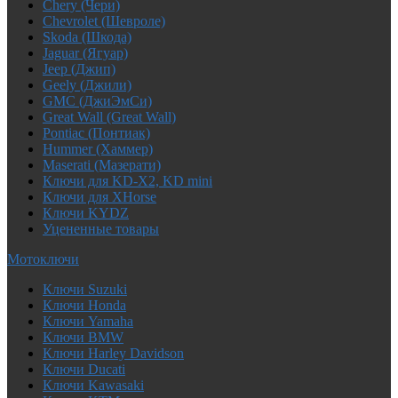
Chery (Чери)
Chevrolet (Шевроле)
Skoda (Шкода)
Jaguar (Ягуар)
Jeep (Джип)
Geely (Джили)
GMC (ДжиЭмСи)
Great Wall (Great Wall)
Pontiac (Понтиак)
Hummer (Хаммер)
Maserati (Мазерати)
Ключи для KD-X2, KD mini
Ключи для XHorse
Ключи KYDZ
Уцененные товары
Мотоключи
Ключи Suzuki
Ключи Honda
Ключи Yamaha
Ключи BMW
Ключи Harley Davidson
Ключи Ducati
Ключи Kawasaki