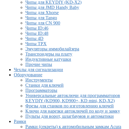
Чипы для KEYDIY (KD-X2)
Чипы для JMD Handy Baby
Чипы для Xhorse
Чипы для Tango
Чипы для CN 900
Чипы ID:46
Чипы ID:48
Чипы 4D
Чипы TPX
Эмуляторы иммобилайзера
Транспондеры на плату
Индуктивные катушки
Прочие чипы
Чехлы для сигнализации
Оборудование
Инструменты
Cтанки для ключей
Программаторы
Универсальные автоключи для программаторов
KEYDIY (KD900, KD900+, KD mini, KD-X2)
Фрезы для станков по изготовлению ключей
Ключи для нарезки автоключей по коду и замку
Пульты для ворот, шлагбаумов и автоматики
Рамки
Рамки (секреты) к автомобильным замкам Acura