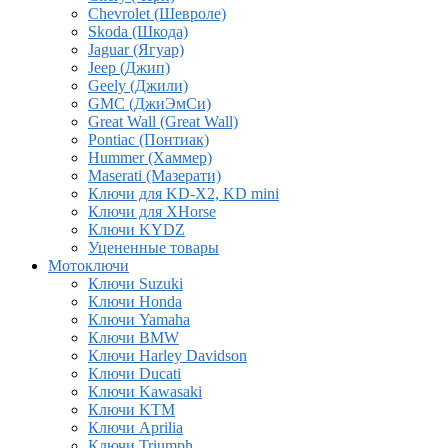
Chevrolet (Шевроле)
Skoda (Шкода)
Jaguar (Ягуар)
Jeep (Джип)
Geely (Джили)
GMC (ДжиЭмСи)
Great Wall (Great Wall)
Pontiac (Понтиак)
Hummer (Хаммер)
Maserati (Мазерати)
Ключи для KD-X2, KD mini
Ключи для XHorse
Ключи KYDZ
Уцененные товары
Мотоключи
Ключи Suzuki
Ключи Honda
Ключи Yamaha
Ключи BMW
Ключи Harley Davidson
Ключи Ducati
Ключи Kawasaki
Ключи KTM
Ключи Aprilia
Ключи Triumph