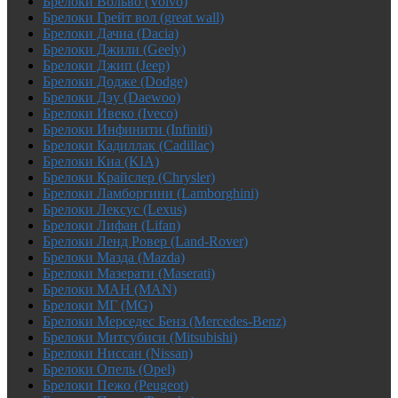
Брелоки Вольво (Volvo)
Брелоки Грейт вол (great wall)
Брелоки Дачиа (Dacia)
Брелоки Джили (Geely)
Брелоки Джип (Jeep)
Брелоки Додже (Dodge)
Брелоки Дэу (Daewoo)
Брелоки Ивеко (Iveco)
Брелоки Инфинити (Infiniti)
Брелоки Кадиллак (Cadillac)
Брелоки Киа (KIA)
Брелоки Крайслер (Chrysler)
Брелоки Ламборгини (Lamborghini)
Брелоки Лексус (Lexus)
Брелоки Лифан (Lifan)
Брелоки Ленд Ровер (Land-Rover)
Брелоки Мазда (Mazda)
Брелоки Мазерати (Maserati)
Брелоки МАН (MAN)
Брелоки МГ (MG)
Брелоки Мерседес Бенз (Mercedes-Benz)
Брелоки Митсубиси (Mitsubishi)
Брелоки Ниссан (Nissan)
Брелоки Опель (Opel)
Брелоки Пежо (Peugeot)