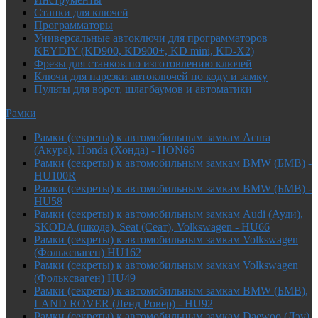
Cтанки для ключей
Программаторы
Универсальные автоключи для программаторов
KEYDIY (KD900, KD900+, KD mini, KD-X2)
Фрезы для станков по изготовлению ключей
Ключи для нарезки автоключей по коду и замку
Пульты для ворот, шлагбаумов и автоматики
Рамки
Рамки (секреты) к автомобильным замкам Acura
(Акура), Honda (Хонда) - HON66
Рамки (секреты) к автомобильным замкам BMW (БМВ) -
HU100R
Рамки (секреты) к автомобильным замкам BMW (БМВ) -
HU58
Рамки (секреты) к автомобильным замкам Audi (Ауди),
SKODA (шкода), Seat (Сеат), Volkswagen - HU66
Рамки (секреты) к автомобильным замкам Volkswagen
(Фольксваген) HU162
Рамки (секреты) к автомобильным замкам Volkswagen
(Фольксваген) HU49
Рамки (секреты) к автомобильным замкам BMW (БМВ),
LAND ROVER (Ленд Ровер) - HU92
Рамки (секреты) к автомобильным замкам Daewoo (Дэу),