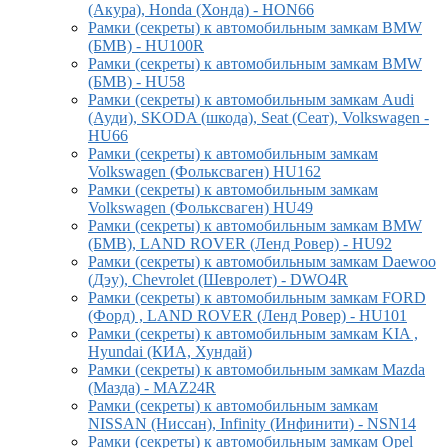
(Акура), Honda (Хонда) - HON66
Рамки (секреты) к автомобильным замкам BMW
(БМВ) - HU100R
Рамки (секреты) к автомобильным замкам BMW
(БМВ) - HU58
Рамки (секреты) к автомобильным замкам Audi
(Ауди), SKODA (шкода), Seat (Сеат), Volkswagen -
HU66
Рамки (секреты) к автомобильным замкам
Volkswagen (Фольксваген) HU162
Рамки (секреты) к автомобильным замкам
Volkswagen (Фольксваген) HU49
Рамки (секреты) к автомобильным замкам BMW
(БМВ), LAND ROVER (Ленд Ровер) - HU92
Рамки (секреты) к автомобильным замкам Daewoo
(Дэу), Chevrolet (Шевролет) - DWO4R
Рамки (секреты) к автомобильным замкам FORD
(Форд) , LAND ROVER (Ленд Ровер) - HU101
Рамки (секреты) к автомобильным замкам KIA ,
Hyundai (КИА, Хундай)
Рамки (секреты) к автомобильным замкам Mazda
(Мазда) - MAZ24R
Рамки (секреты) к автомобильным замкам
NISSAN (Ниссан), Infinity (Инфинити) - NSN14
Рамки (секреты) к автомобильным замкам Opel