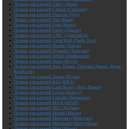
Лезвия для ключей Chery (Чери)
Лезвия для ключей Citroen (Ситроен)
Лезвия для ключей Daewoo (Дэу)
Лезвие для ключей Fiat (Фиат)
Лезвия для ключей Ford (Форд)
Лезвия для ключей Geely (Джили)
Лезвия для ключей GMC (ДжиЭмСи)
Лезвия для ключей Great Wall (Грейт Вол)
Лезвия для ключей Honda (Хонда)
Лезвие для ключей Hyundai (Хюндай)
Лезвия для ключей Infiniti (Инфинити)
Лезвия для ключей Isuzu (Исузу)
Лезвия для ключей Jeep, Dodge, Chrysler (Джип, Додж,
Крайслер)
Лезвия для ключей Jaguar (Ягуар)
Лезвия для ключей KIA (КИА)
Лезвия для ключей Land Rover (Ленд Ровер)
Лезвия для ключей Lexus (Лексус)
Лезвия для ключей Lincoln (Линкольн)
Лезвия для ключей MAN (МАН)
Лезвия для ключей MG (ЭмДжи)
Лезвия для ключей Mazda (Мазда)
Лезвия для ключей Mercedes (Мерседес)
Лезвия для ключей Mitsubishi (Митсубиси)
Лезвия для ключей Mini (Мини)