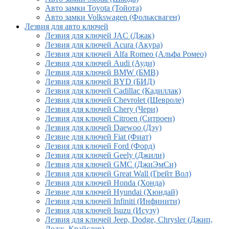
Авто замки Toyota (Тойота)
Авто замки Volkswagen (Фольксваген)
Лезвия для авто ключей
Лезвия для ключей JAC (Джак)
Лезвия для ключей Acura (Акура)
Лезвия для ключей Alfa Romeo (Альфа Ромео)
Лезвия для ключей Audi (Ауди)
Лезвия для ключей BMW (БМВ)
Лезвия для ключей BYD (БИД)
Лезвия для ключей Cadillac (Кадиллак)
Лезвия для ключей Chevrolet (Шевроле)
Лезвия для ключей Chery (Чери)
Лезвия для ключей Citroen (Ситроен)
Лезвия для ключей Daewoo (Дэу)
Лезвие для ключей Fiat (Фиат)
Лезвия для ключей Ford (Форд)
Лезвия для ключей Geely (Джили)
Лезвия для ключей GMC (ДжиЭмСи)
Лезвия для ключей Great Wall (Грейт Вол)
Лезвия для ключей Honda (Хонда)
Лезвие для ключей Hyundai (Хюндай)
Лезвия для ключей Infiniti (Инфинити)
Лезвия для ключей Isuzu (Исузу)
Лезвия для ключей Jeep, Dodge, Chrysler (Джип,
Додж, Крайслер)