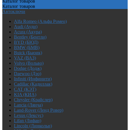
Каталог
товаров
Каталог
товаров
Автоключи
Alfa Romeo (Альфа Ромео)
Audi (Ауди)
Acura (Акура)
Bentley (Бентли)
BYD (БЮД)
BMW (БМВ)
Buick (Бьюик)
VAZ (ВАЗ)
Volvo (Вольво)
Dodge (Додж)
Daewoo (Дэо)
Infiniti (Инфинити)
Cadillac (Кадиллак)
CAT (КЭТ)
KIA (КИА)
Chrysler (Крайслер)
Lancia (Лянча)
Land-Rover (Ленд Ровер)
Lexus (Лексус)
Lifan (Лифан)
Lincoln (Линкольн)