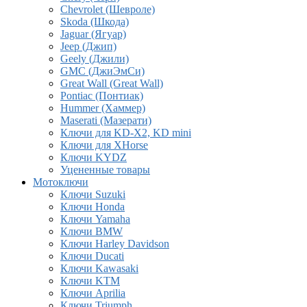
Chevrolet (Шевроле)
Skoda (Шкода)
Jaguar (Ягуар)
Jeep (Джип)
Geely (Джили)
GMC (ДжиЭмСи)
Great Wall (Great Wall)
Pontiac (Понтиак)
Hummer (Хаммер)
Maserati (Мазерати)
Ключи для KD-X2, KD mini
Ключи для XHorse
Ключи KYDZ
Уцененные товары
Мотоключи
Ключи Suzuki
Ключи Honda
Ключи Yamaha
Ключи BMW
Ключи Harley Davidson
Ключи Ducati
Ключи Kawasaki
Ключи KTM
Ключи Aprilia
Ключи Triumph