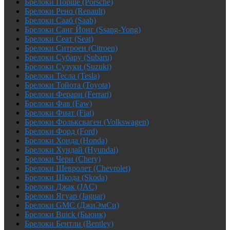
Брелоки Порше (Porsche)
Брелоки Рено (Renault)
Брелоки Сааб (Saab)
Брелоки Санг Йонг (Ssang-Yong)
Брелоки Сеат (Seat)
Брелоки Ситроен (Citroen)
Брелоки Субару (Subaru)
Брелоки Сузуки (Suzuki)
Брелоки Тесла (Tesla)
Брелоки Тойота (Toyota)
Брелоки Ферари (Ferrari)
Брелоки Фав (Faw)
Брелоки Фиат (Fiat)
Брелоки Фольксваген (Volkswagen)
Брелоки Форд (Ford)
Брелоки Хонда (Honda)
Брелоки Хундай (Hyundai)
Брелоки Чери (Chery)
Брелоки Шевролет (Chevrolet)
Брелоки Шкода (Skoda)
Брелоки Джак (JAC)
Брелоки Ягуар (Jaguar)
Брелоки GMC (ДжиЭмСи)
Брелоки Buick (Бьюик)
Брелоки Бентли (Bentley)