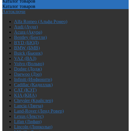
Каталог
товаров
Каталог
товаров
Автоключи
Alfa Romeo (Альфа Ромео)
Audi (Ауди)
Acura (Акура)
Bentley (Бентли)
BYD (БЮД)
BMW (БМВ)
Buick (Бьюик)
VAZ (ВАЗ)
Volvo (Вольво)
Dodge (Додж)
Daewoo (Дэо)
Infiniti (Инфинити)
Cadillac (Кадиллак)
CAT (КЭТ)
KIA (КИА)
Chrysler (Крайслер)
Lancia (Лянча)
Land-Rover (Ленд Ровер)
Lexus (Лексус)
Lifan (Лифан)
Lincoln (Линкольн)