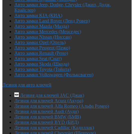
Авто замки Jeep, Dodge, Chrysler (Джип, Додж,
Крайслер)
Авто замки KIA (КИА)
Авто замки Land Rover (Ленд Ровер)
Авто замки Mazda (Мазда)
Авто замки Mercedes (Мерседес)
Авто замки Nissan (Ниссан)
Авто замки Opel (Опель)
Авто замки Peugeot (Пежо)
Авто замки Renault (Рено)
Авто замки Seat (Сиат)
Авто замки Skoda (Шкода)
Авто замки Toyota (Тойота)
Авто замки Volkswagen (Фольксваген)
Лезвия для авто ключей
Лезвия для ключей JAC (Джак)
Лезвия для ключей Acura (Акура)
Лезвия для ключей Alfa Romeo (Альфа Ромео)
Лезвия для ключей Audi (Ауди)
Лезвия для ключей BMW (БМВ)
Лезвия для ключей BYD (БИД)
Лезвия для ключей Cadillac (Кадиллак)
Лезвия для ключей Chevrolet (Шевроле)