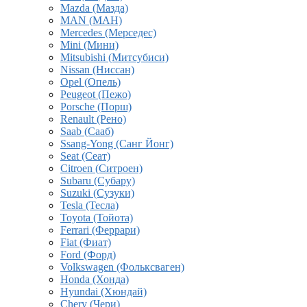
Mazda (Мазда)
MAN (МАН)
Mercedes (Мерседес)
Mini (Мини)
Mitsubishi (Митсубиси)
Nissan (Ниссан)
Opel (Опель)
Peugeot (Пежо)
Porsche (Порш)
Renault (Рено)
Saab (Сааб)
Ssang-Yong (Санг Йонг)
Seat (Сеат)
Citroen (Ситроен)
Subaru (Субару)
Suzuki (Сузуки)
Tesla (Тесла)
Toyota (Тойота)
Ferrari (Феррари)
Fiat (Фиат)
Ford (Форд)
Volkswagen (Фольксваген)
Honda (Хонда)
Hyundai (Хюндай)
Chery (Чери)