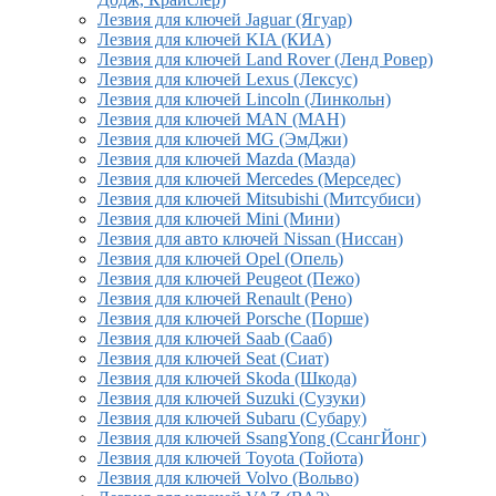
Лезвия для ключей Jaguar (Ягуар)
Лезвия для ключей KIA (КИА)
Лезвия для ключей Land Rover (Ленд Ровер)
Лезвия для ключей Lexus (Лексус)
Лезвия для ключей Lincoln (Линкольн)
Лезвия для ключей MAN (МАН)
Лезвия для ключей MG (ЭмДжи)
Лезвия для ключей Mazda (Мазда)
Лезвия для ключей Mercedes (Мерседес)
Лезвия для ключей Mitsubishi (Митсубиси)
Лезвия для ключей Mini (Мини)
Лезвия для авто ключей Nissan (Ниссан)
Лезвия для ключей Opel (Опель)
Лезвия для ключей Peugeot (Пежо)
Лезвия для ключей Renault (Рено)
Лезвия для ключей Porsche (Порше)
Лезвия для ключей Saab (Сааб)
Лезвия для ключей Seat (Сиат)
Лезвия для ключей Skoda (Шкода)
Лезвия для ключей Suzuki (Сузуки)
Лезвия для ключей Subaru (Субару)
Лезвия для ключей SsangYong (СсангЙонг)
Лезвия для ключей Toyota (Тойота)
Лезвия для ключей Volvo (Вольво)