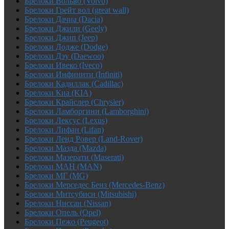
Брелоки Вольво (Volvo)
Брелоки Грейт вол (great wall)
Брелоки Дачиа (Dacia)
Брелоки Джили (Geely)
Брелоки Джип (Jeep)
Брелоки Додже (Dodge)
Брелоки Дэу (Daewoo)
Брелоки Ивеко (Iveco)
Брелоки Инфинити (Infiniti)
Брелоки Кадиллак (Cadillac)
Брелоки Киа (KIA)
Брелоки Крайслер (Chrysler)
Брелоки Ламборгини (Lamborghini)
Брелоки Лексус (Lexus)
Брелоки Лифан (Lifan)
Брелоки Ленд Ровер (Land-Rover)
Брелоки Мазда (Mazda)
Брелоки Мазерати (Maserati)
Брелоки МАН (MAN)
Брелоки МГ (MG)
Брелоки Мерседес Бенз (Mercedes-Benz)
Брелоки Митсубиси (Mitsubishi)
Брелоки Ниссан (Nissan)
Брелоки Опель (Opel)
Брелоки Пежо (Peugeot)