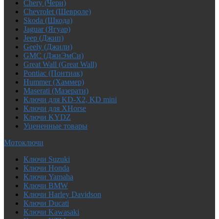
Chery (Чери)
Chevrolet (Шевроле)
Skoda (Шкода)
Jaguar (Ягуар)
Jeep (Джип)
Geely (Джили)
GMC (ДжиЭмСи)
Great Wall (Great Wall)
Pontiac (Понтиак)
Hummer (Хаммер)
Maserati (Мазерати)
Ключи для KD-X2, KD mini
Ключи для XHorse
Ключи KYDZ
Уцененные товары
Мотоключи
Ключи Suzuki
Ключи Honda
Ключи Yamaha
Ключи BMW
Ключи Harley Davidson
Ключи Ducati
Ключи Kawasaki