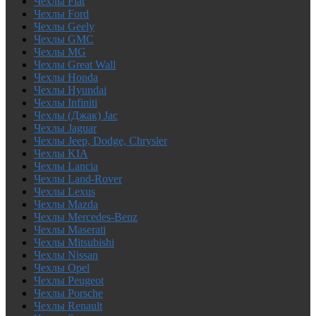
Чехлы Fiat
Чехлы Ford
Чехлы Geely
Чехлы GMC
Чехлы MG
Чехлы Great Wall
Чехлы Honda
Чехлы Hyundai
Чехлы Infiniti
Чехлы (Джак) Jac
Чехлы Jaguar
Чехлы Jeep, Dodge, Chrysler
Чехлы KIA
Чехлы Lancia
Чехлы Land-Rover
Чехлы Lexus
Чехлы Mazda
Чехлы Mercedes-Benz
Чехлы Maserati
Чехлы Mitsubishi
Чехлы Nissan
Чехлы Opel
Чехлы Peugeot
Чехлы Porsche
Чехлы Renault