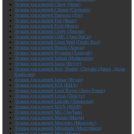
Лезвия для ключей Chery (Чери)
Лезвия для ключей Citroen (Ситроен)
Лезвия для ключей Daewoo (Дэу)
Лезвие для ключей Fiat (Фиат)
Лезвия для ключей Ford (Форд)
Лезвия для ключей Geely (Джили)
Лезвия для ключей GMC (ДжиЭмСи)
Лезвия для ключей Great Wall (Грейт Вол)
Лезвия для ключей Honda (Хонда)
Лезвие для ключей Hyundai (Хюндай)
Лезвия для ключей Infiniti (Инфинити)
Лезвия для ключей Isuzu (Исузу)
Лезвия для ключей Jeep, Dodge, Chrysler (Джип, Додж,
Крайслер)
Лезвия для ключей Jaguar (Ягуар)
Лезвия для ключей KIA (КИА)
Лезвия для ключей Land Rover (Ленд Ровер)
Лезвия для ключей Lexus (Лексус)
Лезвия для ключей Lincoln (Линкольн)
Лезвия для ключей MAN (МАН)
Лезвия для ключей MG (ЭмДжи)
Лезвия для ключей Mazda (Мазда)
Лезвия для ключей Mercedes (Мерседес)
Лезвия для ключей Mitsubishi (Митсубиси)
Лезвия для ключей Mini (Мини)