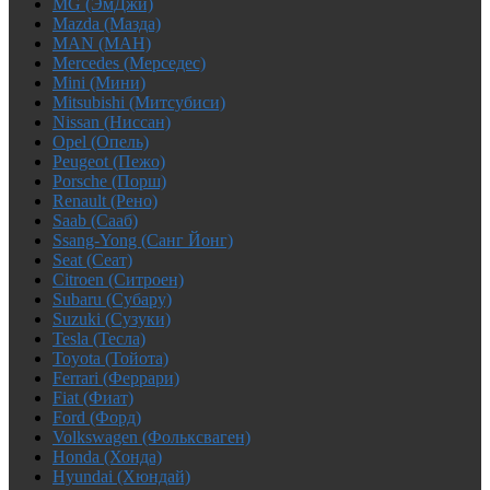
MG (ЭмДжи)
Mazda (Мазда)
MAN (МАН)
Mercedes (Мерседес)
Mini (Мини)
Mitsubishi (Митсубиси)
Nissan (Ниссан)
Opel (Опель)
Peugeot (Пежо)
Porsche (Порш)
Renault (Рено)
Saab (Сааб)
Ssang-Yong (Санг Йонг)
Seat (Сеат)
Citroen (Ситроен)
Subaru (Субару)
Suzuki (Сузуки)
Tesla (Тесла)
Toyota (Тойота)
Ferrari (Феррари)
Fiat (Фиат)
Ford (Форд)
Volkswagen (Фольксваген)
Honda (Хонда)
Hyundai (Хюндай)