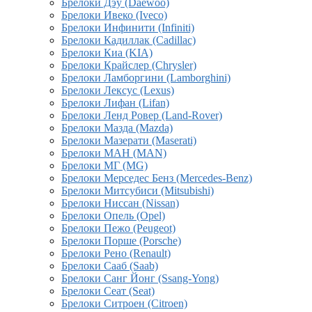
Брелоки Дэу (Daewoo)
Брелоки Ивеко (Iveco)
Брелоки Инфинити (Infiniti)
Брелоки Кадиллак (Cadillac)
Брелоки Киа (KIA)
Брелоки Крайслер (Chrysler)
Брелоки Ламборгини (Lamborghini)
Брелоки Лексус (Lexus)
Брелоки Лифан (Lifan)
Брелоки Ленд Ровер (Land-Rover)
Брелоки Мазда (Mazda)
Брелоки Мазерати (Maserati)
Брелоки МАН (MAN)
Брелоки МГ (MG)
Брелоки Мерседес Бенз (Mercedes-Benz)
Брелоки Митсубиси (Mitsubishi)
Брелоки Ниссан (Nissan)
Брелоки Опель (Opel)
Брелоки Пежо (Peugeot)
Брелоки Порше (Porsche)
Брелоки Рено (Renault)
Брелоки Сааб (Saab)
Брелоки Санг Йонг (Ssang-Yong)
Брелоки Сеат (Seat)
Брелоки Ситроен (Citroen)