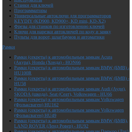
Cтанки для ключей
Программаторы
Универсальные автоключи для программаторов
KEYDIY (KD900, KD900+, KD mini, KD-X2)
Фрезы для станков по изготовлению ключей
Ключи для нарезки автоключей по коду и замку
Пульты для ворот, шлагбаумов и автоматики
Рамки
Рамки (секреты) к автомобильным замкам Acura
(Акура), Honda (Хонда) - HON66
Рамки (секреты) к автомобильным замкам BMW (БМВ) -
HU100R
Рамки (секреты) к автомобильным замкам BMW (БМВ) -
HU58
Рамки (секреты) к автомобильным замкам Audi (Ауди),
SKODA (шкода), Seat (Сеат), Volkswagen - HU66
Рамки (секреты) к автомобильным замкам Volkswagen
(Фольксваген) HU162
Рамки (секреты) к автомобильным замкам Volkswagen
(Фольксваген) HU49
Рамки (секреты) к автомобильным замкам BMW (БМВ),
LAND ROVER (Ленд Ровер) - HU92
Рамки (секреты) к автомобильным замкам Daewoo (Дэу),