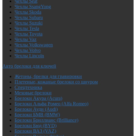
Чехлы Seat
Чехлы SsangYong
Чехлы Skoda
Чехлы Subaru
Чехлы Suzuki
Чехлы Tesla
Чехлы Toyota
Чехлы Vaz
Чехлы Volkswagen
Чехлы Volvo
Чехлы Lincoln
Авто брелоки для ключей
Жетоны, брелки для гравировки
Плетеные, кожаные брелоки со шнуром
Спецтехника
Меховые брелоки
Брелоки Акура (Acura)
Брелоки Альфа Ромео (Alfa Romeo)
Брелоки Ауди (Audi)
Брелоки БМВ (BMW)
Брелоки Бриллианс (Brilliance)
Брелоки Бюд (BYD)
Брелоки ВАЗ (VAZ)