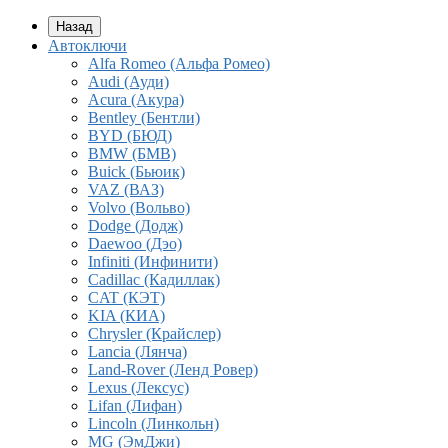
Назад
Автоключи
Alfa Romeo (Альфа Ромео)
Audi (Ауди)
Acura (Акура)
Bentley (Бентли)
BYD (БЮД)
BMW (БМВ)
Buick (Бьюик)
VAZ (ВАЗ)
Volvo (Вольво)
Dodge (Додж)
Daewoo (Дэо)
Infiniti (Инфинити)
Cadillac (Кадиллак)
CAT (КЭТ)
KIA (КИА)
Chrysler (Крайслер)
Lancia (Лянча)
Land-Rover (Ленд Ровер)
Lexus (Лексус)
Lifan (Лифан)
Lincoln (Линкольн)
MG (ЭмДжи)