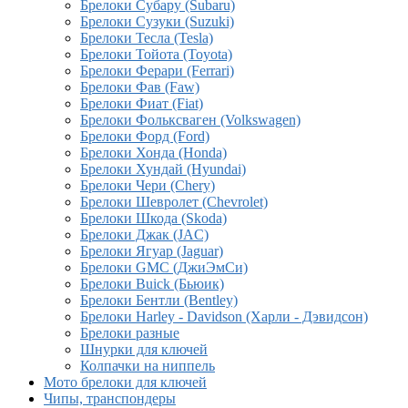
Брелоки Субару (Subaru)
Брелоки Сузуки (Suzuki)
Брелоки Тесла (Tesla)
Брелоки Тойота (Toyota)
Брелоки Ферари (Ferrari)
Брелоки Фав (Faw)
Брелоки Фиат (Fiat)
Брелоки Фольксваген (Volkswagen)
Брелоки Форд (Ford)
Брелоки Хонда (Honda)
Брелоки Хундай (Hyundai)
Брелоки Чери (Chery)
Брелоки Шевролет (Chevrolet)
Брелоки Шкода (Skoda)
Брелоки Джак (JAC)
Брелоки Ягуар (Jaguar)
Брелоки GMC (ДжиЭмСи)
Брелоки Buick (Бьюик)
Брелоки Бентли (Bentley)
Брелоки Harley - Davidson (Харли - Дэвидсон)
Брелоки разные
Шнурки для ключей
Колпачки на ниппель
Мото брелоки для ключей
Чипы, транспондеры