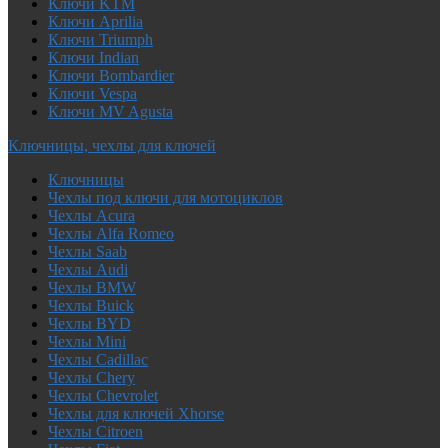
Ключи KTM
Ключи Aprilia
Ключи Triumph
Ключи Indian
Ключи Bombardier
Ключи Vespa
Ключи MV Agusta
Ключницы, чехлы для ключей
Ключницы
Чехлы под ключи для мотоциклов
Чехлы Acura
Чехлы Alfa Romeo
Чехлы Saab
Чехлы Audi
Чехлы BMW
Чехлы Buick
Чехлы BYD
Чехлы Mini
Чехлы Cadillac
Чехлы Chery
Чехлы Chevrolet
Чехлы для ключей Xhorse
Чехлы Citroen