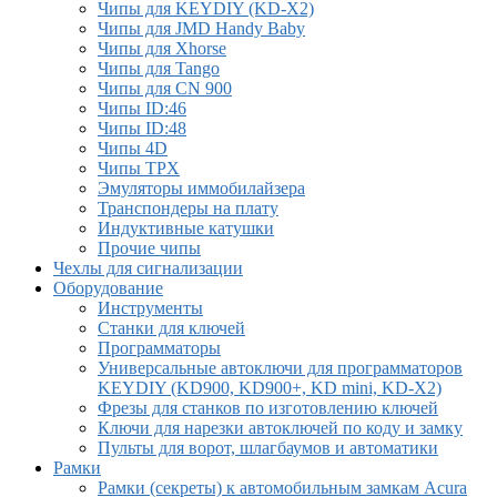
Чипы для KEYDIY (KD-X2)
Чипы для JMD Handy Baby
Чипы для Xhorse
Чипы для Tango
Чипы для CN 900
Чипы ID:46
Чипы ID:48
Чипы 4D
Чипы TPX
Эмуляторы иммобилайзера
Транспондеры на плату
Индуктивные катушки
Прочие чипы
Чехлы для сигнализации
Оборудование
Инструменты
Cтанки для ключей
Программаторы
Универсальные автоключи для программаторов
KEYDIY (KD900, KD900+, KD mini, KD-X2)
Фрезы для станков по изготовлению ключей
Ключи для нарезки автоключей по коду и замку
Пульты для ворот, шлагбаумов и автоматики
Рамки
Рамки (секреты) к автомобильным замкам Acura