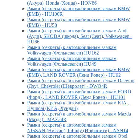
(Акура), Honda (Хонда) - HON66
Рамки (секреты) к автомобильным замкам BMW
(БМВ) - HU100R
Рамки (секреты) к автомобильным замкам BMW
(БМВ) - HU58
Рамки (секреты) к автомобильным замкам Audi
(Ауди), SKODA (шкода), Seat (Сеат), Volkswagen -
HU66
Рамки (секреты) к автомобильным замкам
Volkswagen (Фольксваген) HU162
Рамки (секреты) к автомобильным замкам
Volkswagen (Фольксваген) HU49
Рамки (секреты) к автомобильным замкам BMW
(БМВ), LAND ROVER (Ленд Ровер) - HU92
Рамки (секреты) к автомобильным замкам Daewoo
(Дэу), Chevrolet (Шевролет) - DWO4R
Рамки (секреты) к автомобильным замкам FORD
(Форд) , LAND ROVER (Ленд Ровер) - HU101
Рамки (секреты) к автомобильным замкам KIA ,
Hyundai (КИА, Хундай)
Рамки (секреты) к автомобильным замкам Mazda
(Мазда) - MAZ24R
Рамки (секреты) к автомобильным замкам
NISSAN (Ниссан), Infinity (Инфинити) - NSN14
Рамки (секреты) к автомобильным замкам Opel