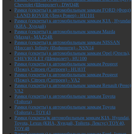
Chevrolet (Шевролет) - DWO4R
Рамки (секреты) к автомобильным замкам FORD (Форд)
, LAND ROVER (Ленд Ровер) - HU101
Рамки (секреты) к автомобильным замкам KIA , Hyundai
(КИА, Хундай)
Рамки (секреты) к автомобильным замкам Mazda
(Мазда) - MAZ24R
Рамки (секреты) к автомобильным замкам NISSAN
(Ниссан), Infinity (Инфинити) - NSN14
Рамки (секреты) к автомобильным замкам Opel (Опель),
CHEVROLET (Шевролет) - HU100
Рамки (секреты) к автомобильным замкам Peugeot
(Пежо), Citroen (Ситроен) - HU83T
Рамки (секреты) к автомобильным замкам Peugeot
(Пежо), Citroen (Ситроен) - VA2
Рамки (секреты) к автомобильным замкам Renault (Рено)
VA2
Рамки (секреты) к автомобильным замкам Toyota
(Тойота)
Рамки (секреты) к автомобильным замкам Toyota
(Тойота) - TOY43
Рамки (секреты)к автомобильным замкам KIA, Hyundai,
Toyota, Lexus (КИА, Хундай, Тойота, Лексус) TOY40,
TOY48
Рамки (секреты) к автомобильным замкам Ford, Jaguar