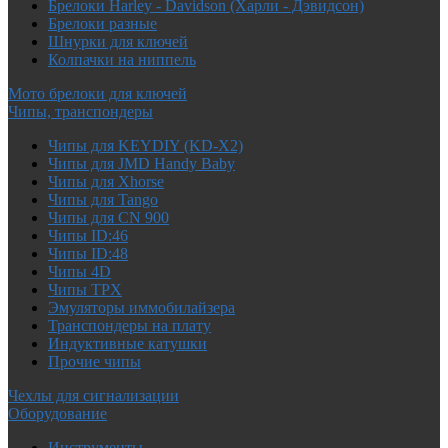
Брелоки Harley - Davidson (Харли - Дэвидсон)
Брелоки разные
Шнурки для ключей
Колпачки на ниппель
Мото брелоки для ключей
Чипы, транспондеры
Чипы для KEYDIY (KD-X2)
Чипы для JMD Handy Baby
Чипы для Xhorse
Чипы для Tango
Чипы для CN 900
Чипы ID:46
Чипы ID:48
Чипы 4D
Чипы TPX
Эмуляторы иммобилайзера
Транспондеры на плату
Индуктивные катушки
Прочие чипы
Чехлы для сигнализации
Оборудование
Инструменты