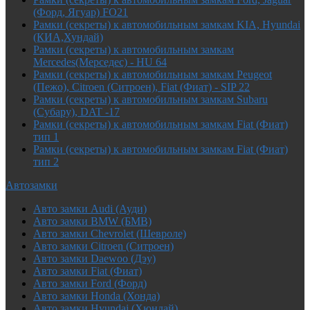
(Форд, Ягуар) FO21
Рамки (секреты) к автомобильным замкам KIA, Hyundai
(КИА,Хундай)
Рамки (секреты) к автомобильным замкам
Mercedes(Мерседес) - HU 64
Рамки (секреты) к автомобильным замкам Peugeot
(Пежо), Citroen (Ситроен), Fiat (Фиат) - SIP 22
Рамки (секреты) к автомобильным замкам Subaru
(Субару), DAT -17
Рамки (секреты) к автомобильным замкам Fiat (Фиат)
тип 1
Рамки (секреты) к автомобильным замкам Fiat (Фиат)
тип 2
Автозамки
Авто замки Audi (Ауди)
Авто замки BMW (БМВ)
Авто замки Chevrolet (Шевроле)
Авто замки Citroen (Ситроен)
Авто замки Daewoo (Дэу)
Авто замки Fiat (Фиат)
Авто замки Ford (Форд)
Авто замки Honda (Хонда)
Авто замки Hyundai (Хюндай)