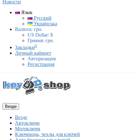
Новости
Язык
Русский
Українська
Валюта:
грн.
US Dollar: $
Гривня: грн.
0
Закладки
Личный кабинет
Авторизация
Регистрация
Везде
Везде
Автоключи
Мотоключи
Ключницы, чехлы для ключей
Авто брелоки для ключей