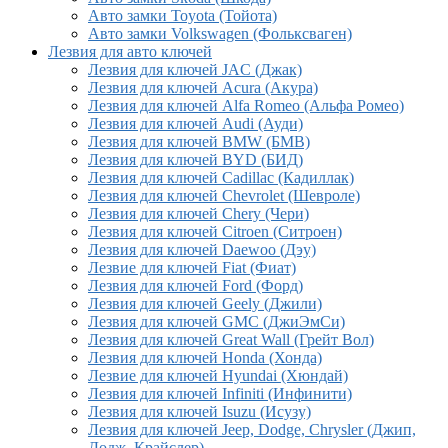
Авто замки Toyota (Тойота)
Авто замки Volkswagen (Фольксваген)
Лезвия для авто ключей
Лезвия для ключей JAC (Джак)
Лезвия для ключей Acura (Акура)
Лезвия для ключей Alfa Romeo (Альфа Ромео)
Лезвия для ключей Audi (Ауди)
Лезвия для ключей BMW (БМВ)
Лезвия для ключей BYD (БИД)
Лезвия для ключей Cadillac (Кадиллак)
Лезвия для ключей Chevrolet (Шевроле)
Лезвия для ключей Chery (Чери)
Лезвия для ключей Citroen (Ситроен)
Лезвия для ключей Daewoo (Дэу)
Лезвие для ключей Fiat (Фиат)
Лезвия для ключей Ford (Форд)
Лезвия для ключей Geely (Джили)
Лезвия для ключей GMC (ДжиЭмСи)
Лезвия для ключей Great Wall (Грейт Вол)
Лезвия для ключей Honda (Хонда)
Лезвие для ключей Hyundai (Хюндай)
Лезвия для ключей Infiniti (Инфинити)
Лезвия для ключей Isuzu (Исузу)
Лезвия для ключей Jeep, Dodge, Chrysler (Джип,
Додж, Крайслер)