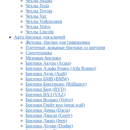
Чехлы Suzuki
Чехлы Tesla
Чехлы Toyota
Чехлы Vaz
Чехлы Volkswagen
Чехлы Volvo
Чехлы Lincoln
Авто брелоки для ключей
Жетоны, брелки для гравировки
Плетеные, кожаные брелоки со шнуром
Спецтехника
Меховые брелоки
Брелоки Акура (Acura)
Брелоки Альфа Ромео (Alfa Romeo)
Брелоки Ауди (Audi)
Брелоки БМВ (BMW)
Брелоки Бриллианс (Brilliance)
Брелоки Бюд (BYD)
Брелоки ВАЗ (VAZ)
Брелоки Вольво (Volvo)
Брелоки Грейт вол (great wall)
Брелоки Дачиа (Dacia)
Брелоки Джили (Geely)
Брелоки Джип (Jeep)
Брелоки Додже (Dodge)