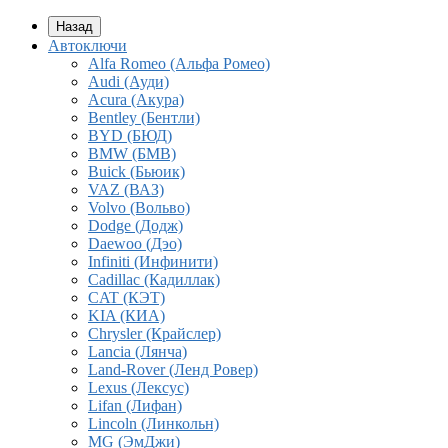
Назад
Автоключи
Alfa Romeo (Альфа Ромео)
Audi (Ауди)
Acura (Акура)
Bentley (Бентли)
BYD (БЮД)
BMW (БМВ)
Buick (Бьюик)
VAZ (ВАЗ)
Volvo (Вольво)
Dodge (Додж)
Daewoo (Дэо)
Infiniti (Инфинити)
Cadillac (Кадиллак)
CAT (КЭТ)
KIA (КИА)
Chrysler (Крайслер)
Lancia (Лянча)
Land-Rover (Ленд Ровер)
Lexus (Лексус)
Lifan (Лифан)
Lincoln (Линкольн)
MG (ЭмДжи)