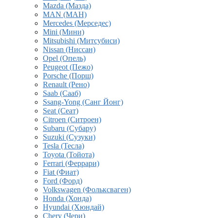
Mazda (Мазда)
MAN (МАН)
Mercedes (Мерседес)
Mini (Мини)
Mitsubishi (Митсубиси)
Nissan (Ниссан)
Opel (Опель)
Peugeot (Пежо)
Porsche (Порш)
Renault (Рено)
Saab (Сааб)
Ssang-Yong (Санг Йонг)
Seat (Сеат)
Citroen (Ситроен)
Subaru (Субару)
Suzuki (Сузуки)
Tesla (Тесла)
Toyota (Тойота)
Ferrari (Феррари)
Fiat (Фиат)
Ford (Форд)
Volkswagen (Фольксваген)
Honda (Хонда)
Hyundai (Хюндай)
Chery (Чери)