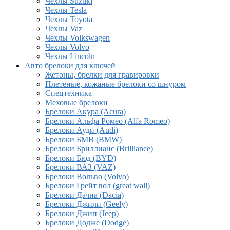
Чехлы Suzuki
Чехлы Tesla
Чехлы Toyota
Чехлы Vaz
Чехлы Volkswagen
Чехлы Volvo
Чехлы Lincoln
Авто брелоки для ключей
Жетоны, брелки для гравировки
Плетеные, кожаные брелоки со шнуром
Спецтехника
Меховые брелоки
Брелоки Акура (Acura)
Брелоки Альфа Ромео (Alfa Romeo)
Брелоки Ауди (Audi)
Брелоки БМВ (BMW)
Брелоки Бриллианс (Brilliance)
Брелоки Бюд (BYD)
Брелоки ВАЗ (VAZ)
Брелоки Вольво (Volvo)
Брелоки Грейт вол (great wall)
Брелоки Дачиа (Dacia)
Брелоки Джили (Geely)
Брелоки Джип (Jeep)
Брелоки Додже (Dodge)