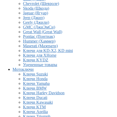
Chevrolet (Шевроле)
Skoda (Шкода)
Jaguar (Ягуар)
Jeep (Джип)
Geely (Джили)
GMC (ДжиЭмСи)
Great Wall (Great Wall)
Pontiac (Понтиак)
Hummer (Хаммер)
Maserati (Мазерати)
Ключи для KD-X2, KD mini
Ключи для XHorse
Ключи KYDZ
Уцененные товары
Мотоключи
Ключи Suzuki
Ключи Honda
Ключи Yamaha
Ключи BMW
Ключи Harley Davidson
Ключи Ducati
Ключи Kawasaki
Ключи KTM
Ключи Aprilia
Ключи Triumph