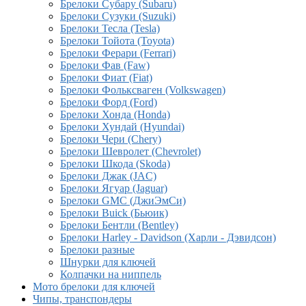
Брелоки Субару (Subaru)
Брелоки Сузуки (Suzuki)
Брелоки Тесла (Tesla)
Брелоки Тойота (Toyota)
Брелоки Ферари (Ferrari)
Брелоки Фав (Faw)
Брелоки Фиат (Fiat)
Брелоки Фольксваген (Volkswagen)
Брелоки Форд (Ford)
Брелоки Хонда (Honda)
Брелоки Хундай (Hyundai)
Брелоки Чери (Chery)
Брелоки Шевролет (Chevrolet)
Брелоки Шкода (Skoda)
Брелоки Джак (JAC)
Брелоки Ягуар (Jaguar)
Брелоки GMC (ДжиЭмСи)
Брелоки Buick (Бьюик)
Брелоки Бентли (Bentley)
Брелоки Harley - Davidson (Харли - Дэвидсон)
Брелоки разные
Шнурки для ключей
Колпачки на ниппель
Мото брелоки для ключей
Чипы, транспондеры