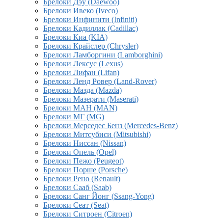
Брелоки Дэу (Daewoo)
Брелоки Ивеко (Iveco)
Брелоки Инфинити (Infiniti)
Брелоки Кадиллак (Cadillac)
Брелоки Киа (KIA)
Брелоки Крайслер (Chrysler)
Брелоки Ламборгини (Lamborghini)
Брелоки Лексус (Lexus)
Брелоки Лифан (Lifan)
Брелоки Ленд Ровер (Land-Rover)
Брелоки Мазда (Mazda)
Брелоки Мазерати (Maserati)
Брелоки МАН (MAN)
Брелоки МГ (MG)
Брелоки Мерседес Бенз (Mercedes-Benz)
Брелоки Митсубиси (Mitsubishi)
Брелоки Ниссан (Nissan)
Брелоки Опель (Opel)
Брелоки Пежо (Peugeot)
Брелоки Порше (Porsche)
Брелоки Рено (Renault)
Брелоки Сааб (Saab)
Брелоки Санг Йонг (Ssang-Yong)
Брелоки Сеат (Seat)
Брелоки Ситроен (Citroen)